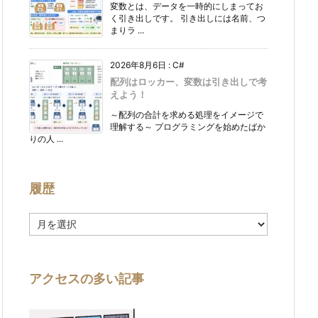
変数とは、データを一時的にしまってお
く引き出しです。 引き出しには名前、つ
まりラ ...
2026年8月6日
:
C#
配列はロッカー、変数は引き出しで考
えよう！
～配列の合計を求める処理をイメージで
理解する～ プログラミングを始めたばか
りの人 ...
履歴
履
歴
アクセスの多い記事