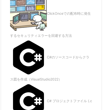
ClickOnceでの配布時に発生
するセキュリティエラーを回避する方法
C#のソースコードからクラ
ス図を作成（VisualStudio2022）
C# プロジェクトファイル (.c