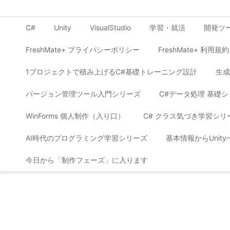
C#
Unity
VisualStudio
学習・就活
開発ツ
FreshMate+ プライバシーポリシー
FreshMate+ 利用規約
1プロジェクトで積み上げるC#基礎トレーニング設計
生成
バージョン管理ツール入門シリーズ
C#データ処理 基礎
WinForms 個人制作（入り口）
C# クラス気づき学習シリ
AI時代のプログラミング学習シリーズ
基本情報からUnit
今日から「制作フェーズ」に入ります