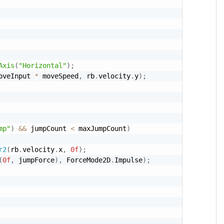
Axis
(
"Horizontal"
)
;
oveInput 
*
 moveSpeed
,
 rb
.
velocity
.
y
)
;
mp"
)
&&
 jumpCount 
<
 maxJumpCount
)
r2
(
rb
.
velocity
.
x
,
0f
)
;
(
0f
,
 jumpForce
)
,
 ForceMode2D
.
Impulse
)
;