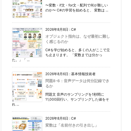
〜変数・if文・for文・配列で何が難しい
のか〜 C#の学習を始めると、 変数は ...
2026年8月8日
:
C#
オブジェクト指向は、なぜ最初に難し
く感じるのか
C#を学び始めると、多くの人がここで立
ち止まります。 「変数までは分かっ
た。」「 ...
2026年8月6日
:
基本情報技術者
問題8-6：音声データは何分記録でき
るか
問題文 音声のサンプリングを1秒間に
11,000回行い、サンプリングした値をそ
れ ...
2026年8月6日
:
C#
変数は「名前付きの引き出し」