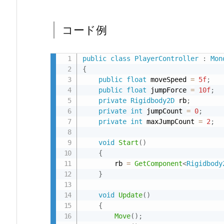
コード例
public
class
PlayerController
:
Mon
{
public
float
 moveSpeed 
=
5f
;
public
float
 jumpForce 
=
10f
;
private
Rigidbody2D
 rb
;
private
int
 jumpCount 
=
0
;
private
int
 maxJumpCount 
=
2
;
void
Start
(
)
{
        rb 
=
GetComponent
<
Rigidbody
}
void
Update
(
)
{
Move
(
)
;