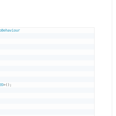
oBehaviour
2D
>
(
)
;