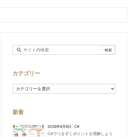
カテゴリー
カ
テ
ゴ
リ
ー
新着
2026年8月8日
:
C#
C#でつまずくポイントを理解しよう