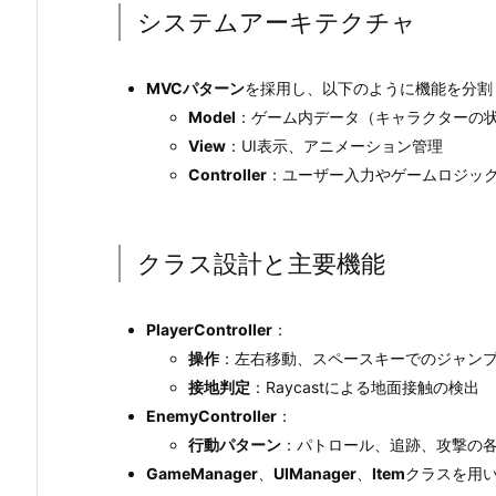
システムアーキテクチャ
MVCパターン
を採用し、以下のように機能を分割
Model
：ゲーム内データ（キャラクターの
View
：UI表示、アニメーション管理
Controller
：ユーザー入力やゲームロジッ
クラス設計と主要機能
PlayerController
：
操作
：左右移動、スペースキーでのジャン
接地判定
：Raycastによる地面接触の検出
EnemyController
：
行動パターン
：パトロール、追跡、攻撃の
GameManager
、
UIManager
、
Item
クラスを用い