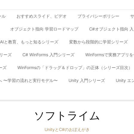
ール
おすすめスライド、ビデオ
プライバシーポリシー
オブジェクト指向 学習ロードマップ
C#オブジェクト指向 
AIと教育、もっと知るシリーズ
変数から段階的に学習シリーズ
シリーズ
C# WinForms 入門シリーズ
WinFormsで実務アプ
ーズ
WinFormsの「ドラッグ＆ドロップ」の正体（シリーズ目次）
yへ 〜学習の流れと実行モデル〜
Unity 入門シリーズ
Unity
ソフトライム
UnityとC#のおぼえがき