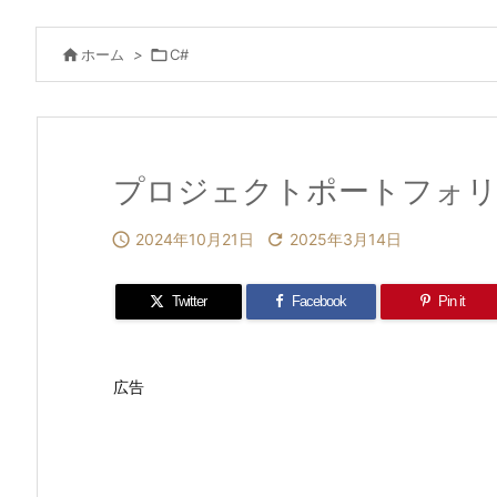

ホーム
>

C#
プロジェクトポートフォリオ：A

2024年10月21日

2025年3月14日
Twitter
Facebook
Pin it
広告