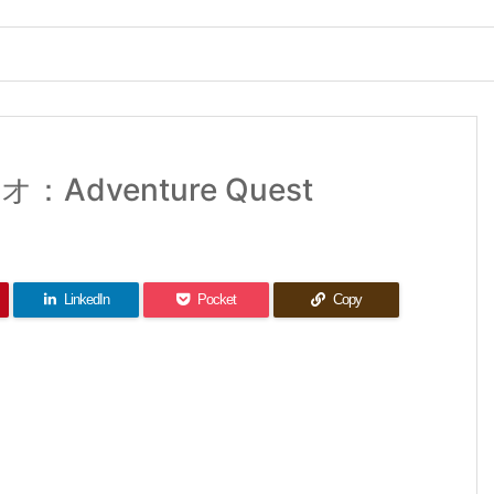
dventure Quest
LinkedIn
Pocket
Copy