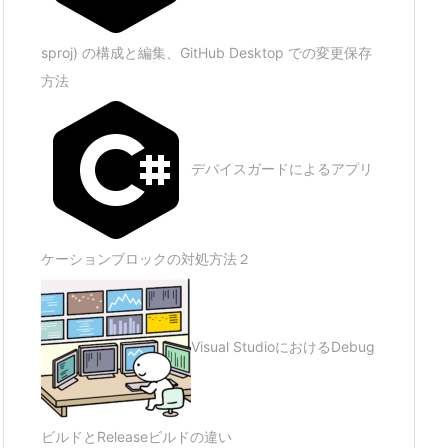
sproj) の構成と編集、GitHub Desktop での変更保存
方法
デバイスガードによるアプリ
ケーションブロックの対処方法２
Visual StudioにおけるDebug
ビルドとReleaseビルドの違い