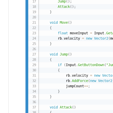
Jump
(
)
;
Attack
(
)
;
}
void
Move
(
)
{
float
 moveInput 
=
 Input
.
Get
        rb
.
velocity 
=
new
Vector2
(
m
}
void
Jump
(
)
{
if
(
Input
.
GetButtonDown
(
"Ju
{
            rb
.
velocity 
=
new
Vecto
            rb
.
AddForce
(
new
Vector2
            jumpCount
++
;
}
}
void
Attack
(
)
{