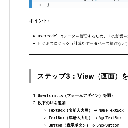
概
}
要
ポイント:
3.
ス
テ
はデータを管理するため、UIの影響
UserModel
ッ
ビジネスロジック（計算やデータベース操作など
プ
1：
プ
ロ
ステップ3：View（画面）
ジ
ェ
ク
（フォームデザイン）を開く
UserForm.cs
ト
以下のUIを追加
を
（名前入力用）
→
TextBox
NameTextBox
作
（年齢入力用）
→
TextBox
AgeTextBox
成
（表示ボタン）
→
Button
ShowButton