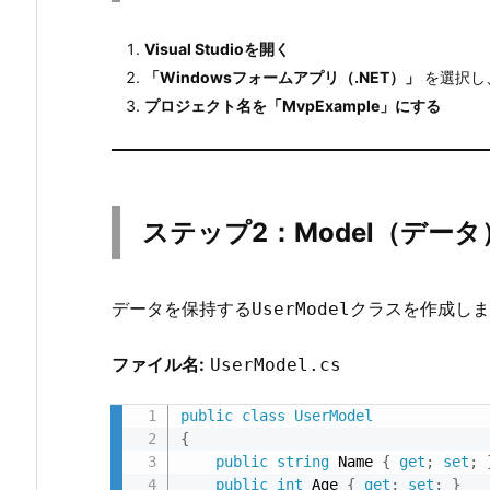
ー
ト
Visual Studioを開く
リ
「Windowsフォームアプリ（.NET）」
を選択し
ア
プロジェクト名を「MvpExample」にする
ル
2.
1.
2.
ステップ2：Model（デー
1
チ
ュ
データを保持する
クラスを作成しま
UserModel
ー
ト
ファイル名:
UserModel.cs
リ
public
class
UserModel
ア
{
ル
public
string
 Name 
{
get
;
set
;
の
public
int
 Age 
{
get
;
set
;
}