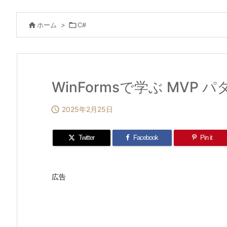

ホーム
>

C#
WinFormsで学ぶ MVP 

2025年2月25日
Twitter
Facebook
Pin it
広告