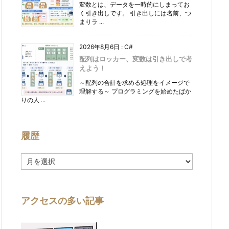
変数とは、データを一時的にしまってお
く引き出しです。 引き出しには名前、つ
まりラ ...
2026年8月6日
:
C#
配列はロッカー、変数は引き出しで考
えよう！
～配列の合計を求める処理をイメージで
理解する～ プログラミングを始めたばか
りの人 ...
履歴
履
歴
アクセスの多い記事