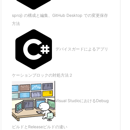
sproj) の構成と編集、GitHub Desktop での変更保存
方法
デバイスガードによるアプリ
ケーションブロックの対処方法２
Visual StudioにおけるDebug
ビルドとReleaseビルドの違い