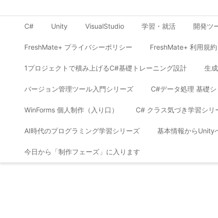
C#
Unity
VisualStudio
学習・就活
開発ツ
FreshMate+ プライバシーポリシー
FreshMate+ 利用規約
1プロジェクトで積み上げるC#基礎トレーニング設計
生成
バージョン管理ツール入門シリーズ
C#データ処理 基礎
WinForms 個人制作（入り口）
C# クラス気づき学習シリ
AI時代のプログラミング学習シリーズ
基本情報からUnit
今日から「制作フェーズ」に入ります