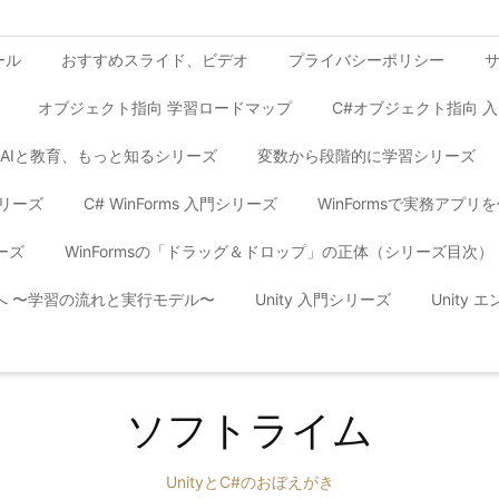
ール
おすすめスライド、ビデオ
プライバシーポリシー
オブジェクト指向 学習ロードマップ
C#オブジェクト指向 
AIと教育、もっと知るシリーズ
変数から段階的に学習シリーズ
シリーズ
C# WinForms 入門シリーズ
WinFormsで実務アプ
ーズ
WinFormsの「ドラッグ＆ドロップ」の正体（シリーズ目次）
yへ 〜学習の流れと実行モデル〜
Unity 入門シリーズ
Unity
ソフトライム
UnityとC#のおぼえがき