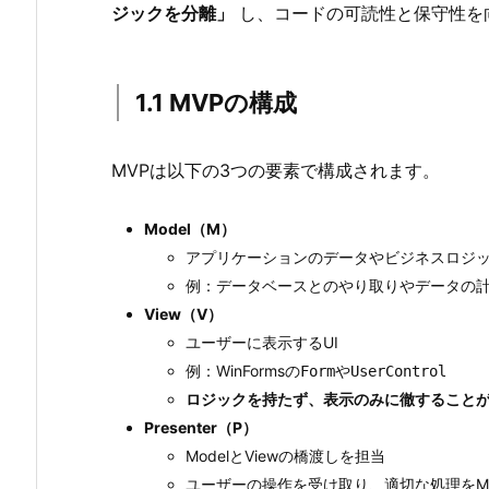
ジックを分離」
し、コードの可読性と保守性を
ー
ン
と
1.1 MVPの構成
は？
1.
MVPは以下の3つの要素で構成されます。
1.
1.
1
Model（M）
M
アプリケーションのデータやビジネスロジ
V
例：データベースとのやり取りやデータの
P
View（V）
の
ユーザーに表示するUI
構
例：WinFormsの
や
Form
UserControl
成
ロジックを持たず、表示のみに徹すること
Presenter（P）
1.
ModelとViewの橋渡しを担当
2.
ユーザーの操作を受け取り、適切な処理をMod
1.