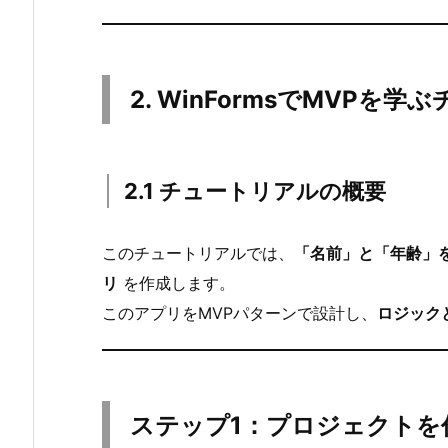
W
i
n
2. WinFormsでMVPを
F
o
r
m
2.1 チュートリアルの概要
s
で
このチュートリアルでは、
「名前」と「年齢」
M
リ
を作成します。
V
P
このアプリをMVPパターンで設計し、
ロジック
を
学
ぶ
チ
ステップ1：プロジェクトを
ュ