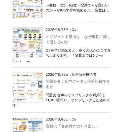
〜変数・if文・for文・配列で何が難しい
のか〜 C#の学習を始めると、 変数は ...
2026年8月8日
:
C#
オブジェクト指向は、なぜ最初に難し
く感じるのか
C#を学び始めると、多くの人がここで立
ち止まります。 「変数までは分かっ
た。」「 ...
2026年8月6日
:
基本情報技術者
問題8-6：音声データは何分記録でき
るか
問題文 音声のサンプリングを1秒間に
11,000回行い、サンプリングした値をそ
れ ...
2026年8月6日
:
C#
変数は「名前付きの引き出し」