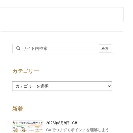
カテゴリー
カ
テ
ゴ
リ
ー
新着
2026年8月8日
:
C#
C#でつまずくポイントを理解しよう