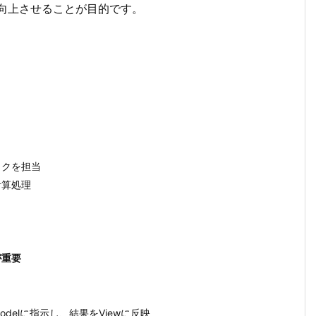
向上させることが目的です。
ックを担当
計算処理
が重要
elに指示し、結果をViewに反映