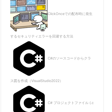
ClickOnceでの配布時に発生
するセキュリティエラーを回避する方法
C#のソースコードからクラ
ス図を作成（VisualStudio2022）
C# プロジェクトファイル (.c