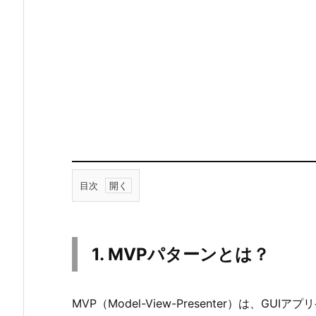
目次
1.
1.
M
1. MVPパターンとは？
V
P
パ
MVP（Model-View-Presenter）は、
タ