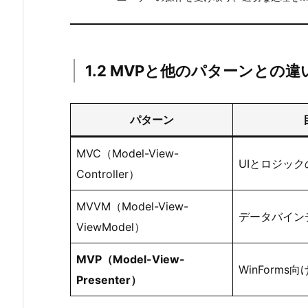
2
M
V
1.2 MVPと他のパターンとの違
P
と
他
パターン
の
パ
MVC（Model-View-
タ
UIとロジック
Controller）
ー
ン
MVVM（Model-View-
と
データバイン
ViewModel）
の
違
MVP（Model-View-
い
WinForms
Presenter）
2.
2.