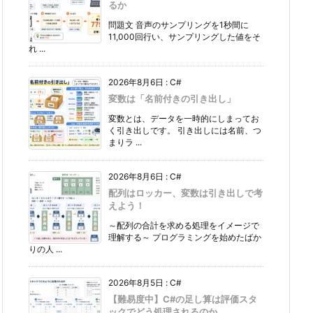
るか
問題文 音声のサンプリングを1秒間に
11,000回行い、サンプリングした値をそ
れ ...
2026年8月6日
:
C#
変数は「名前付きの引き出し」
変数とは、データを一時的にしまってお
く引き出しです。 引き出しには名前、つ
まりラ ...
2026年8月6日
:
C#
配列はロッカー、変数は引き出しで考
えよう！
～配列の合計を求める処理をイメージで
理解する～ プログラミングを始めたばか
りの人 ...
2026年8月5日
:
C#
【難易度中】C#の足し算は評価スタ
ックでどう処理されるのか