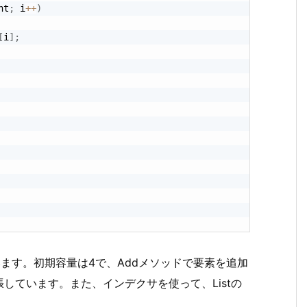
nt
;
 i
++
)
[
i
]
;
います。初期容量は4で、Addメソッドで要素を追加
しています。また、インデクサを使って、Listの