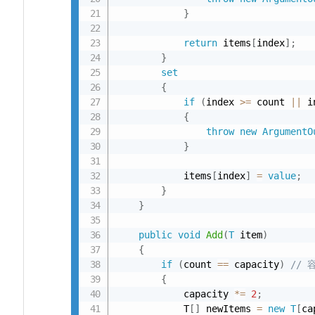
学
}
習
return
 items
[
index
]
;
}
set
{
if
(
index 
>=
 count 
||
 i
{
throw
new
ArgumentO
}
            items
[
index
]
=
value
;
}
}
public
void
Add
(
T
 item
)
{
if
(
count 
==
 capacity
)
//
{
            capacity 
*
=
2
;
            T
[
]
 newItems 
=
new
T
[
ca