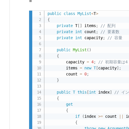
ー
ド
public
class
MyList
<
T
>
か
{
private
 T
[
]
 items
;
// 配列
ら
private
int
 count
;
// 要素数
学
private
int
 capacity
;
// 容量
習
public
MyList
(
)
2.
{
メ
        capacity 
=
4
;
// 初期容量は4
モ
        items 
=
new
T
[
capacity
]
;
リ
        count 
=
0
;
}
管
理
public
T
this
[
int
 index
]
// イ
の
{
側
get
面
{
if
(
index 
>=
 count 
||
 i
か
{
ら
throw
new
ArgumentO