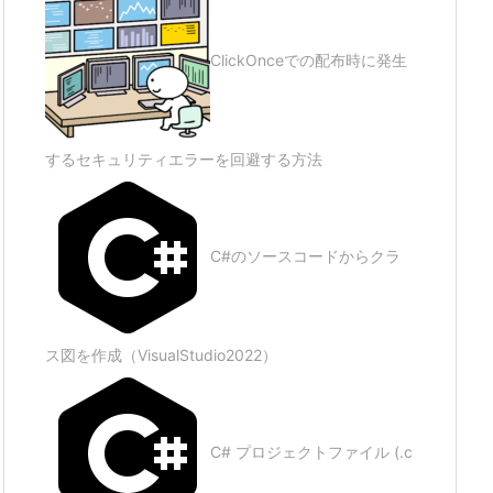
ClickOnceでの配布時に発生
するセキュリティエラーを回避する方法
C#のソースコードからクラ
ス図を作成（VisualStudio2022）
C# プロジェクトファイル (.c