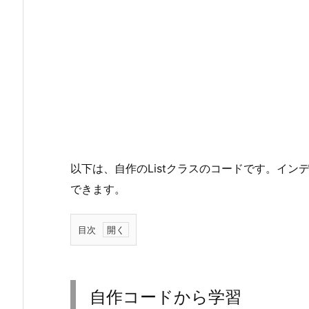
以下は、自作のListクラスのコードです。イン
できます。
目次
1.
自
作
自作コードから学習
コ