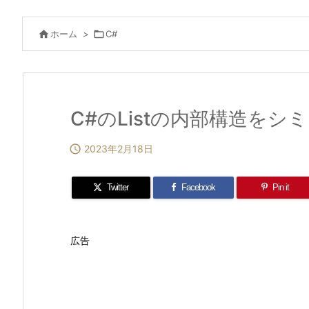

ホーム
>

C#
C#のListの内部構造を

2023年2月18日
Twitter
Facebook
Pin it
広告