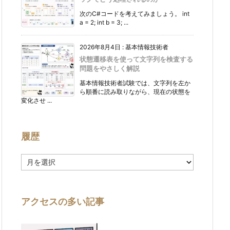
次のC#コードを考えてみましょう。 int
a = 2; int b = 3; ...
2026年8月4日
:
基本情報技術者
状態遷移表を使って文字列を検査する
問題をやさしく解説
基本情報技術者試験では、文字列を左か
ら順番に読み取りながら、現在の状態を
変化させ ...
履歴
履
歴
アクセスの多い記事