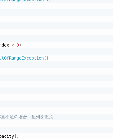
ndex 
<
0
)
utOfRangeException
(
)
;
 容量不足の場合、配列を拡張
pacity
]
;