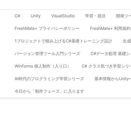
C#
Unity
VisualStudio
学習・就活
開発ツ
FreshMate+ プライバシーポリシー
FreshMate+ 利用規約
1プロジェクトで積み上げるC#基礎トレーニング設計
生成
バージョン管理ツール入門シリーズ
C#データ処理 基礎
WinForms 個人制作（入り口）
C# クラス気づき学習シリ
AI時代のプログラミング学習シリーズ
基本情報からUnit
今日から「制作フェーズ」に入ります