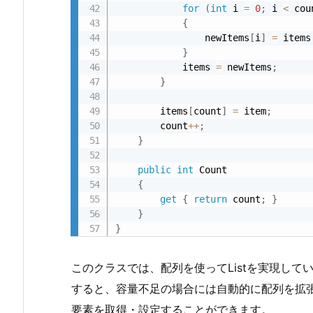
for
(
int
 i 
=
0
;
 i 
<
 cou
{
                newItems
[
i
]
=
 items
}
            items 
=
 newItems
;
}
        items
[
count
]
=
 item
;
        count
++
;
}
public
int
 Count

{
get
{
return
 count
;
}
}
}
このクラスでは、配列を使ってListを実現して
すると、容量不足の場合には自動的に配列を拡張
要素を取得・設定することができます。