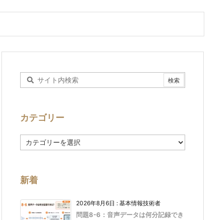
カテゴリー
カ
テ
ゴ
リ
ー
新着
2026年8月6日
:
基本情報技術者
問題8-6：音声データは何分記録でき