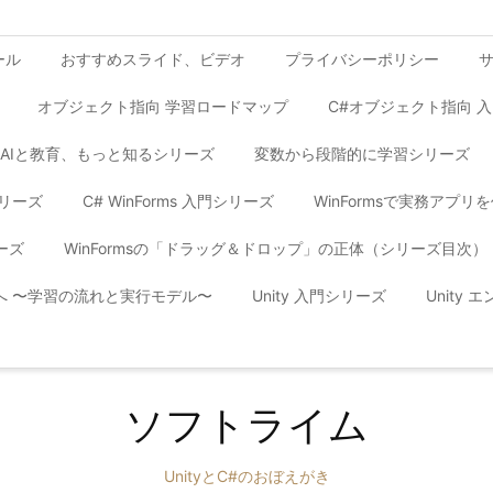
ール
おすすめスライド、ビデオ
プライバシーポリシー
オブジェクト指向 学習ロードマップ
C#オブジェクト指向 
AIと教育、もっと知るシリーズ
変数から段階的に学習シリーズ
シリーズ
C# WinForms 入門シリーズ
WinFormsで実務アプ
ーズ
WinFormsの「ドラッグ＆ドロップ」の正体（シリーズ目次）
yへ 〜学習の流れと実行モデル〜
Unity 入門シリーズ
Unity
ソフトライム
UnityとC#のおぼえがき