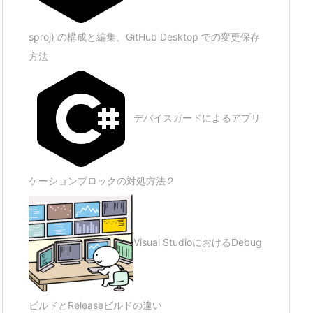
sproj) の構成と編集、GitHub Desktop での変更保存
方法
デバイスガードによるアプリ
ケーションブロックの対処方法２
Visual StudioにおけるDebug
ビルドとReleaseビルドの違い