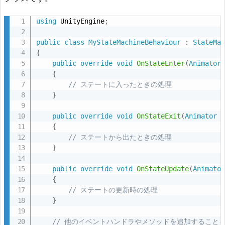
の
ス
using
 UnityEngine
;
ク
public
class
MyStateMachineBehaviour
:
StateMa
リ
{
プ
public
override
void
OnStateEnter
(
Animator
ト
{
を
// ステートに入ったときの処理
}
作
成
public
override
void
OnStateExit
(
Animator
 
す
{
る
// ステートから出たときの処理
}
2.
A
public
override
void
OnStateUpdate
(
Animato
n
{
// ステートの更新時の処理
i
}
m
a
// 他のイベントハンドラやメソッドを追加すること