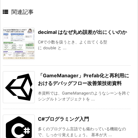

関連記事
decimal はなぜ丸め誤差が出にくいのか
C#で小数を扱うとき、よく出てくる型
に double と ...
「GameManager」Prefab化と再利用に
おけるデバッグフロー改善策技術資料
本資料では、GameManagerのようなシーンを跨ぐ
シングルトンオブジェクトを ...
C#プログラミング入門
多くのプログラム言語でも備わっている機能なの
で、しっかり覚えましょう。 基本が大 ...