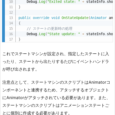
ベ
    Debug
.
Log
(
"Exited state: "
+
 stateInfo
.
sho
}
ン
ト
public
override
void
OnStateUpdate
(
Animator
 an
ハ
{
ン
// ステートの更新時の処理
ド
    Debug
.
Log
(
"State update: "
+
 stateInfo
.
sho
}
ラ
を
これでステートマシンが設定され、指定したステートに入
実
装
ったり、ステートから出たりするたびにイベントハンドラ
す
が呼び出されます。
る
4.
注意点として、ステートマシンのスクリプトはAnimatorコ
参
ンポーネントと連携するため、アタッチするオブジェクト
考
にAnimatorがアタッチされている必要があります。また、
ステートマシンのスクリプトはアニメーションステートご
とに個別に作成する必要があります。