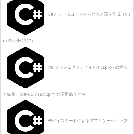
C#のソースコードからクラス図を作成（Vis
ualStudio2022）
C# プロジェクトファイル (.csproj) の構成
と編集、GitHub Desktop での変更保存方法
デバイスガードによるアプリケーションブ