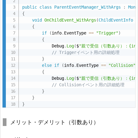
public
class
ParentEventManager_WithArgs
:
Mon
{
void
OnChildEvent_WithArgs
(
ChildEventInfo
 
{
if
(
info
.
EventType 
==
"Trigger"
)
{
            Debug
.
Log
(
$
"親で受信（引数あり）：{info.C
// Triggerイベント用の詳細処理
}
else
if
(
info
.
EventType 
==
"Collision"
{
            Debug
.
Log
(
$
"親で受信（引数あり）：{info.C
// Collisionイベント用の詳細処理
}
}
}
メリット・デメリット（引数あり）