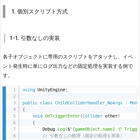
個
1. 個別スクリプト方式
別
ス
ク
1-1. 引数なしの実装
リ
プ
ト
各子オブジェクトに専用のスクリプトをアタッチし、イベ
方
ント発生時に単にログ出力などの固定処理を実装する例で
式
す。
1.
1.
using
 UnityEngine
;
1
public
class
ChildColliderHandler_NoArgs
:
Mon
-
{
1.
void
OnTriggerEnter
(
Collider
 other
)
引
{
        Debug
.
Log
(
$
"{gameObject.name} で Trig
数
// 引数なしの処理（固定の処理を実装）
な