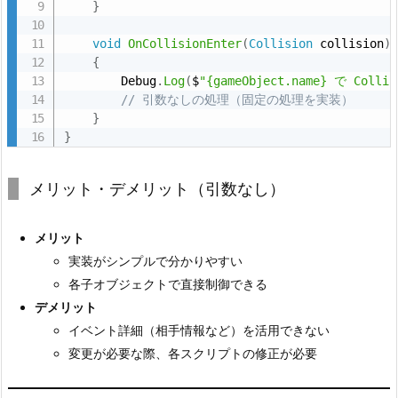
}
し
の
void
OnCollisionEnter
(
Collision
 collision
)
実
{
        Debug
.
Log
(
$
"{gameObject.name} で Coll
装
// 引数なしの処理（固定の処理を実装）
1.
}
2.
}
1
-
メリット・デメリット（引数なし）
2.
引
メリット
数
実装がシンプルで分かりやすい
あ
各子オブジェクトで直接制御できる
り
デメリット
の
イベント詳細（相手情報など）を活用できない
実
変更が必要な際、各スクリプトの修正が必要
装
2.