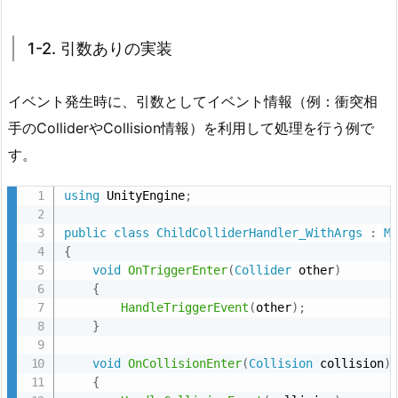
2.
親
1-2. 引数ありの実装
通
知
イベント発生時に、引数としてイベント情報（例：衝突相
方
手のColliderやCollision情報）を利用して処理を行う例で
式
す。
2.
1.
using
 UnityEngine
;
2
-
public
class
ChildColliderHandler_WithArgs
:
M
1.
{
void
OnTriggerEnter
(
Collider
 other
)
引
{
数
HandleTriggerEvent
(
other
)
;
な
}
し
void
OnCollisionEnter
(
Collision
 collision
)
の
{
実