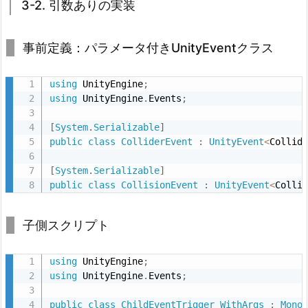
3-2. 引数ありの実装
事前定義：パラメータ付きUnityEventクラス
using
 UnityEngine
;
using
 UnityEngine
.
Events
;
[
System
.
Serializable
]
public
class
ColliderEvent
:
UnityEvent
<
Collid
[
System
.
Serializable
]
public
class
CollisionEvent
:
UnityEvent
<
Colli
子側スクリプト
using
 UnityEngine
;
using
 UnityEngine
.
Events
;
public
class
ChildEventTrigger_WithArgs
:
Mono