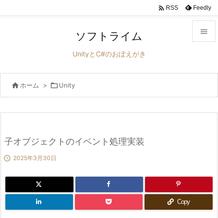

Feedly
RSS

ソフトライム

UnityとC#のおぼえがき
メニュ


ホーム
>

Unity
サイド

前へ

次へ
子オブジェクトのイベント処理実装


2025年3月30日
検索
Copy