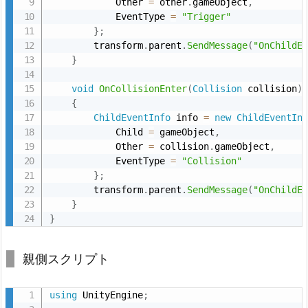
            Other 
=
 other
.
gameObject
,
            EventType 
=
"Trigger"
}
;
        transform
.
parent
.
SendMessage
(
"OnChildE
}
void
OnCollisionEnter
(
Collision
 collision
)
{
ChildEventInfo
 info 
=
new
ChildEventIn
            Child 
=
 gameObject
,
            Other 
=
 collision
.
gameObject
,
            EventType 
=
"Collision"
}
;
        transform
.
parent
.
SendMessage
(
"OnChildE
}
}
親側スクリプト
using
 UnityEngine
;