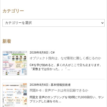
カテゴリー
カ
テ
ゴ
リ
ー
新着
2026年8月8日
:
C#
オブジェクト指向は、なぜ最初に難しく感じるのか
C#を学び始めると、多くの人がここで立ち止まります。
「変数までは分かった。」「 ...
2026年8月6日
:
基本情報技術者
問題8-6：音声データは何分記録できるか
問題文 音声のサンプリングを1秒間に11,000回行い、サン
プリングした値をそれ ...