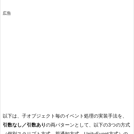
広告
以下は、子オブジェクト毎のイベント処理の実装手法を、
引数なし／引数あり
の両パターンとして、以下の3つの方式
（個別スクリプト方式、親通知方式、UnityEvent方式）の