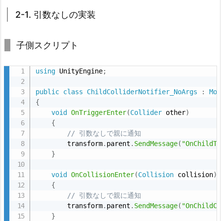
な
2-1. 引数なしの実装
し
の
子側スクリプト
実
装
using
 UnityEngine
;
3.
2.
public
class
ChildColliderNotifier_NoArgs
:
Mo
3
{
void
OnTriggerEnter
(
Collider
 other
)
-
{
2.
// 引数なしで親に通知
引
        transform
.
parent
.
SendMessage
(
"OnChildT
数
}
あ
void
OnCollisionEnter
(
Collision
 collision
)
り
{
の
// 引数なしで親に通知
実
        transform
.
parent
.
SendMessage
(
"OnChildC
装
}