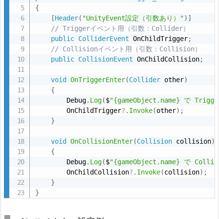
{
[
Header
(
"UnityEvent設定（引数あり）"
)
]
// Triggerイベント用（引数：Collider）
public
ColliderEvent
 OnChildTrigger
;
// Collisionイベント用（引数：Collision）
public
CollisionEvent
 OnChildCollision
;
void
OnTriggerEnter
(
Collider
 other
)
{
        Debug
.
Log
(
$
"{gameObject.name} で Trigg
        OnChildTrigger
?
.
Invoke
(
other
)
;
}
void
OnCollisionEnter
(
Collision
 collision
)
{
        Debug
.
Log
(
$
"{gameObject.name} で Colli
        OnChildCollision
?
.
Invoke
(
collision
)
;
}
}