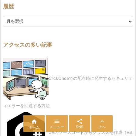
履歴
履
歴
アクセスの多い記事
ClickOnceでの配布時に発生するセキュリテ
ィエラーを回避する方法




メニュー
SNS
上へ
ホーム
C#のソースコードからクラス図を作成（Vis