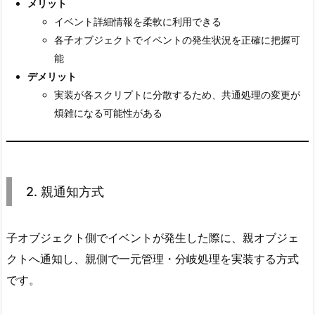
メリット
i
イベント詳細情報を柔軟に利用できる
t
各子オブジェクトでイベントの発生状況を正確に把握可
y
能
E
デメリット
v
実装が各スクリプトに分散するため、共通処理の変更が
e
煩雑になる可能性がある
n
t
方
式
2. 親通知方式
3.
1.
3
子オブジェクト側でイベントが発生した際に、親オブジェ
-
クトへ通知し、親側で一元管理・分岐処理を実装する方式
1.
です。
引
数