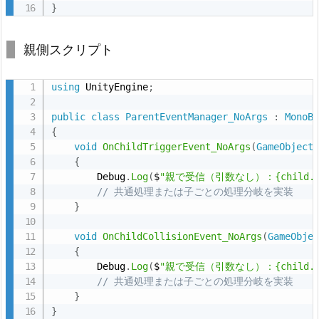
}
親側スクリプト
using
 UnityEngine
;
public
class
ParentEventManager_NoArgs
:
MonoB
{
void
OnChildTriggerEvent_NoArgs
(
GameObject
{
        Debug
.
Log
(
$
"親で受信（引数なし）：{child.na
// 共通処理または子ごとの処理分岐を実装
}
void
OnChildCollisionEvent_NoArgs
(
GameObje
{
        Debug
.
Log
(
$
"親で受信（引数なし）：{child.na
// 共通処理または子ごとの処理分岐を実装
}
}