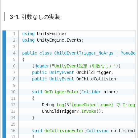
3-1. 引数なしの実装
using
 UnityEngine
;
using
 UnityEngine
.
Events
;
public
class
ChildEventTrigger_NoArgs
:
MonoBe
{
[
Header
(
"UnityEvent設定（引数なし）"
)
]
public
UnityEvent
 OnChildTrigger
;
public
UnityEvent
 OnChildCollision
;
void
OnTriggerEnter
(
Collider
 other
)
{
        Debug
.
Log
(
$
"{gameObject.name} で Trigg
        OnChildTrigger
?
.
Invoke
(
)
;
}
void
OnCollisionEnter
(
Collision
 collision
)
{