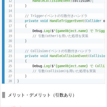
HandleCollisionEvent
(
collision
)
;
装
}
2.
// Triggerイベントの引数付きハンドラ
2.
private
void
HandleTriggerEvent
(
Collider
 o
2
{
-
        Debug
.
Log
(
$
"{gameObject.name} で Tri
// 引数(other)を用いた処理を実装
2.
}
引
数
// Collisionイベントの引数付きハンドラ
あ
private
void
HandleCollisionEvent
(
Collisio
り
{
        Debug
.
Log
(
$
"{gameObject.name} で Coll
の
// 引数(collision)を用いた処理を実装
実
}
装
}
3.
3.
メリット・デメリット（引数あり）
U
n