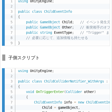
using
 UnityEngine
;
public
class
ChildEventInfo
{
public
GameObject
 Child
;
// イベント発生
public
GameObject
 Other
;
// 衝突相手のオブジ
public
string
 EventType
;
// "Trigger" ま
// 必要に応じて、追加情報も持たせる
}
子側スクリプト
using
 UnityEngine
;
public
class
ChildColliderNotifier_WithArgs
:
{
void
OnTriggerEnter
(
Collider
 other
)
{
ChildEventInfo
 info 
=
new
ChildEventIn
            Child 
=
 gameObject
,