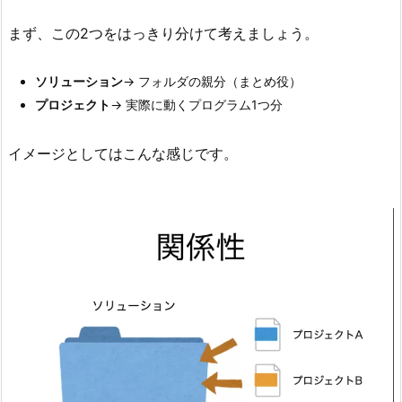
ー
シ
まず、この2つをはっきり分けて考えましょう。
ョ
ン
ソリューション
→ フォルダの親分（まとめ役）
と
プロジェクト
→ 実際に動くプログラム1つ分
プ
ロ
イメージとしてはこんな感じです。
ジ
ェ
ク
ト
の
関
係
2.
最
初