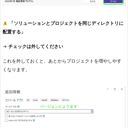
リ
ュ
ー
「ソリューションとプロジェクトを同じディレクトリに
シ
配置する」
ョ
ン
→
チェックは外してください
を
右
これを外しておくと、あとからプロジェクトを増やしやす
ク
くなります。
リ
ッ
ク
3.
2.
②
ま
た