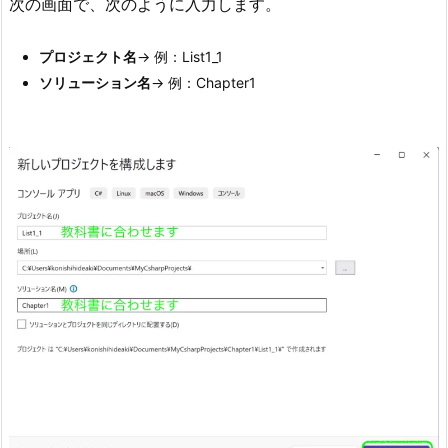
次の画面で、次のように入力します。
つ
目
の
プロジェクト名
→ 例：List1_1
プ
ソリューション名
→ 例：Chapter1
ロ
ジ
ェ
ク
ト
を
追
加
す
る
3.
1.
①
ソ