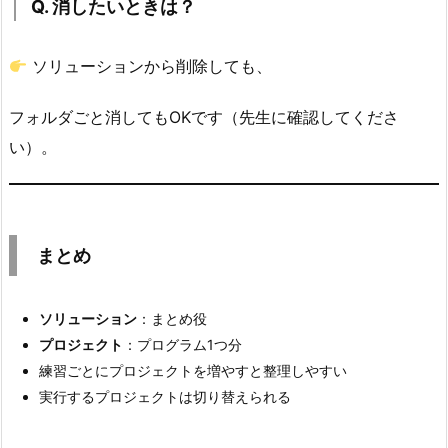
Q. 消したいときは？
プ
ロ
ジ
ソリューションから削除しても、
ェ
ク
フォルダごと消してもOKです（先生に確認してくださ
ト
い）。
は
何
個
ま
まとめ
で
作
ソリューション
：まとめ役
っ
プロジェクト
：プログラム1つ分
て
練習ごとにプロジェクトを増やすと整理しやすい
い
実行するプロジェクトは切り替えられる
い？
5.