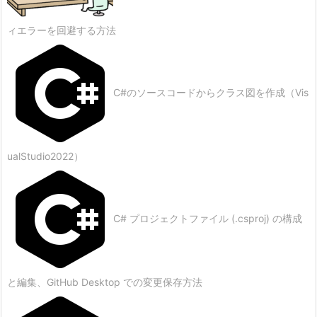
ィエラーを回避する方法
C#のソースコードからクラス図を作成（Vis
ualStudio2022）
C# プロジェクトファイル (.csproj) の構成
と編集、GitHub Desktop での変更保存方法