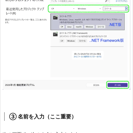
入
力
（こ
こ
重
要）
2.
4.
③
最
初
の
画
面
③ 名前を入力（ここ重要）
3.
2