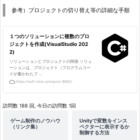
2.
参考）プロジェクトの切り替え等の詳細な手順
Q.
消
し
た
１つのソリューションに複数のプロ
い
ジェクトを作成(VisualStudio 202
2)
と
き
ソリューションとプロジェクトの関係 ソリュ
は？
ーションは、プロジェクト（プログラムコー
ドが書かれたフ ...
6.
https://soft-rime.com/post-8862/
ま
と
め
訪問数 188 回, 今日の訪問数 1回
7.
参
ゲーム制作のノウハウ
Unityで変数をインス
（リンク集）
ペクターに表示するか
考）
制御する方法
プ