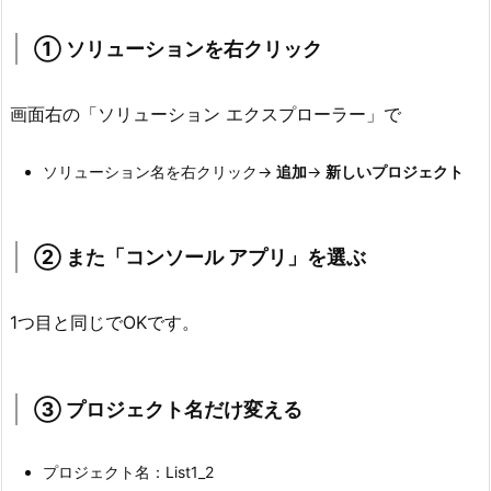
を
① ソリューションを右クリック
実
行
す
画面右の「ソリューション エクスプローラー」で
る
か
ソリューション名を右クリック→
追加
→
新しいプロジェクト
切
り
替
② また「コンソール アプリ」を選ぶ
え
る
1つ目と同じでOKです。
4.
1.
方
③ プロジェクト名だけ変える
法
（か
プロジェクト名：List1_2
ん