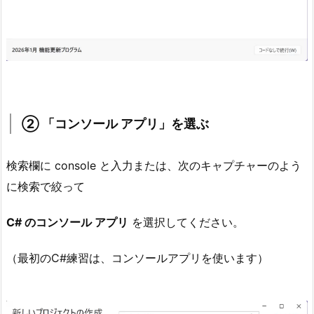
②
「コ
ン
ソ
ー
ル
ア
② 「コンソール アプリ」を選ぶ
プ
リ」
検索欄に console と入力または、次のキャプチャーのよう
を
選
に検索で絞って
ぶ
C# のコンソール アプリ
を選択してください。
2.
3.
（最初のC#練習は、コンソールアプリを使います）
③
名
前
を