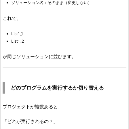
ソリューション名：そのまま（変更しない）
た
ん）
これで、
4.
2.
List1_1
選
List1_2
択
さ
が同じソリューションに並びます。
れ
た
プ
ロ
どのプログラムを実行するか切り替える
ジ
ェ
ク
プロジェクトが複数あると、
ト
が
「どれが実行されるの？」
自