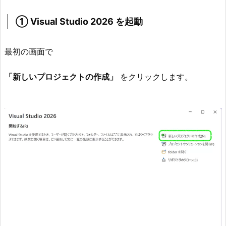
a
l
① Visual Studio 2026 を起動
S
t
最初の画面で
u
d
「新しいプロジェクトの作成」
をクリックします。
i
o
2
0
2
6
を
起
動
2.
2.