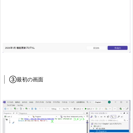
「コ
ン
ソ
ー
ル
ア
プ
リ」
を
選
③最初の画面
ぶ
3.
3.
③
プ
ロ
ジ