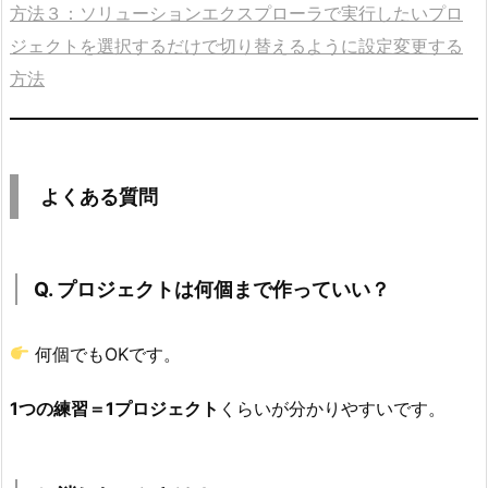
設
方法３：ソリューションエクスプローラで実行したいプロ
定」
ジェクトを選択するだけで切り替えるように設定変更する
さ
方法
れ
る
方
法
よくある質問
5.
よ
く
Q. プロジェクトは何個まで作っていい？
あ
る
何個でもOKです。
質
問
1つの練習＝1プロジェクト
くらいが分かりやすいです。
5.
1.
Q.