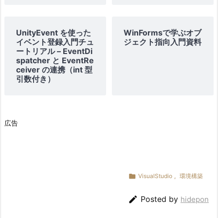
ロ
ジ
ェ
UnityEvent を使った
WinFormsで学ぶオブ
イベント登録入門チュ
ジェクト指向入門資料
ク
ートリアル – EventDi
ト
spatcher と EventRe
ceiver の連携（int 型
の
引数付き）
切
り
替
え
広告
等
の
詳
細

VisualStudio
,
環境構築
な
手

Posted by
hidepon
順