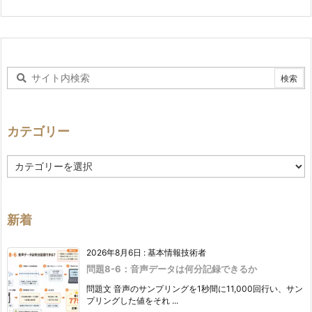
カテゴリー
カ
テ
ゴ
リ
ー
新着
2026年8月6日
:
基本情報技術者
問題8-6：音声データは何分記録できるか
問題文 音声のサンプリングを1秒間に11,000回行い、サン
プリングした値をそれ ...