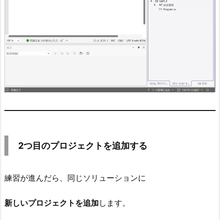
ェ
ク
ト
名
だ
け
変
え
る
4.
ど
2つ目のプロジェクトを追加する
の
プ
練習が進んだら、同じソリューションに
ロ
グ
新しいプロジェクトを追加
します。
ラ
ム