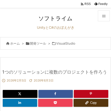

Feedly
RSS

ソフトライム

UnityとC#のおぼえがき
メニュ


ホーム
>

開発ツール
>

VisualStudio
サイド

前へ

次へ
1つのソリューションに複数のプロジェクトを作ろう


2026年2月5日

2026年8月3日
検索
Copy