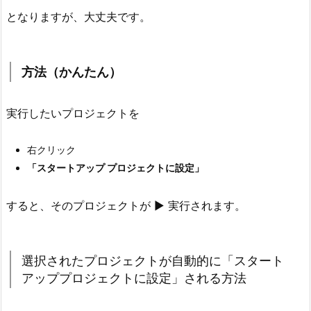
動
となりますが、大丈夫です。
的
に
「ス
方法（かんたん）
タ
ー
実行したいプロジェクトを
ト
ア
右クリック
ッ
「スタートアップ プロジェクトに設定」
プ
プ
すると、そのプロジェクトが ▶ 実行されます。
ロ
ジ
ェ
選択されたプロジェクトが自動的に「スタート
ク
アッププロジェクトに設定」される方法
ト
に