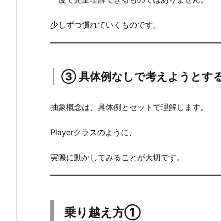
2.
2.
少しずつ慣れていくものです。
②
す
ぐ
完
③ 具体例なしで考えようとす
璧
に
抽象概念は、具体例とセットで理解します。
理
解
Playerクラスのように、
し
よ
実際に動かしてみることが大切です。
う
と
す
る
乗り越え方①
人