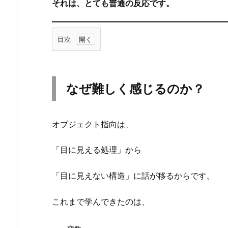
それは、とても普通の反応です。
目次
1.
な
ぜ
なぜ難しく感じるのか？
難
し
く
オブジェクト指向は、
感
じ
「目に見える処理」から
る
の
「目に見えない構造」に話が移るからです。
か？
2.
これまで学んできたのは、
苦
手