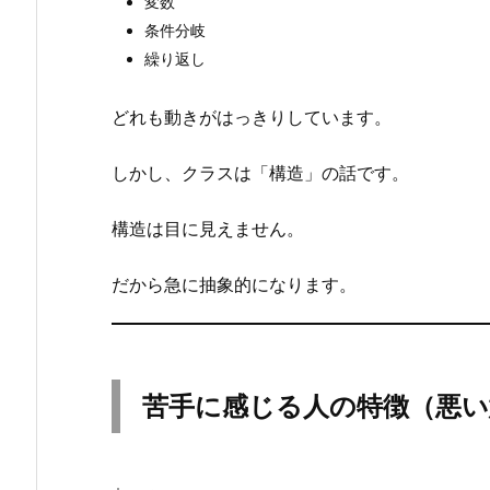
変数
に
条件分岐
感
繰り返し
じ
る
どれも動きがはっきりしています。
人
の
しかし、クラスは「構造」の話です。
特
徴
構造は目に見えません。
（悪
い
だから急に抽象的になります。
意
味
で
は
苦手に感じる人の特徴（悪
あ
り
ま