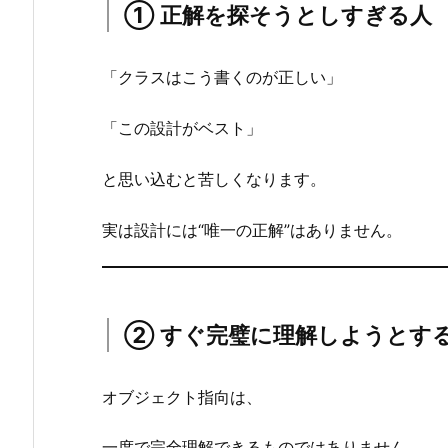
① 正解を探そうとしすぎる人
せ
ん）
2.
「クラスはこう書くのが正しい」
1.
①
「この設計がベスト」
正
解
と思い込むと苦しくなります。
を
探
実は設計には“唯一の正解”はありません。
そ
う
と
② すぐ完璧に理解しようとす
し
す
ぎ
オブジェクト指向は、
る
人
一度で完全理解できるものではありません。