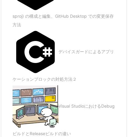
sproj) の構成と編集、GitHub Desktop での変更保存
方法
デバイスガードによるアプリ
ケーションブロックの対処方法２
Visual StudioにおけるDebug
ビルドとReleaseビルドの違い