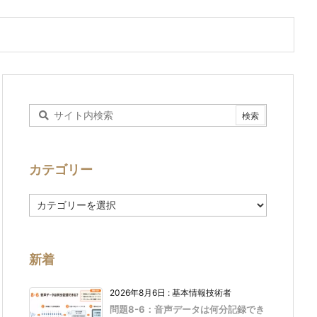
カテゴリー
カ
テ
ゴ
リ
ー
新着
2026年8月6日
:
基本情報技術者
問題8-6：音声データは何分記録でき