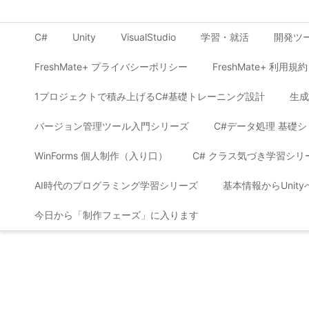
C#
Unity
VisualStudio
学習・就活
開発ツ
FreshMate+ プライバシーポリシー
FreshMate+ 利用規約
1プロジェクトで積み上げるC#基礎トレーニング設計
生成
バージョン管理ツール入門シリーズ
C#データ処理 基礎
WinForms 個人制作（入り口）
C# クラス気づき学習シリ
AI時代のプログラミング学習シリーズ
基本情報からUnit
今日から「制作フェーズ」に入ります