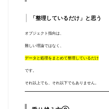
2.
3.
③
「整理しているだけ」と思う
具
体
オブジェクト指向は、
例
な
難しい理論ではなく、
し
で
データと処理をまとめて整理しているだけ
考
え
です。
よ
う
それ以上でも、それ以下でもありません。
と
す
る
人