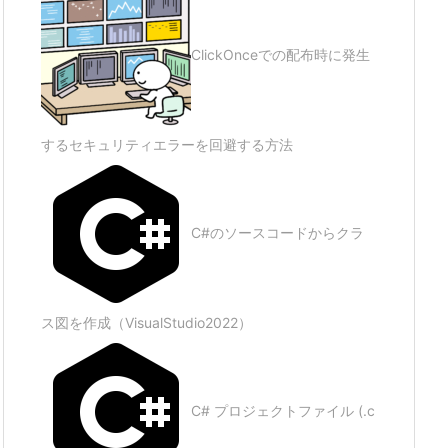
ClickOnceでの配布時に発生
するセキュリティエラーを回避する方法
C#のソースコードからクラ
ス図を作成（VisualStudio2022）
C# プロジェクトファイル (.c