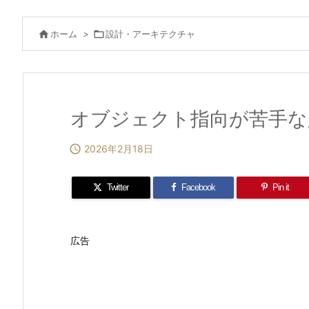

ホーム
>

設計・アーキテクチャ
オブジェクト指向が苦手な

2026年2月18日
Twitter
Facebook
Pin it
広告