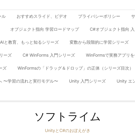
ール
おすすめスライド、ビデオ
プライバシーポリシー
オブジェクト指向 学習ロードマップ
C#オブジェクト指向 
AIと教育、もっと知るシリーズ
変数から段階的に学習シリーズ
シリーズ
C# WinForms 入門シリーズ
WinFormsで実務アプ
ーズ
WinFormsの「ドラッグ＆ドロップ」の正体（シリーズ目次）
yへ 〜学習の流れと実行モデル〜
Unity 入門シリーズ
Unity
ソフトライム
UnityとC#のおぼえがき