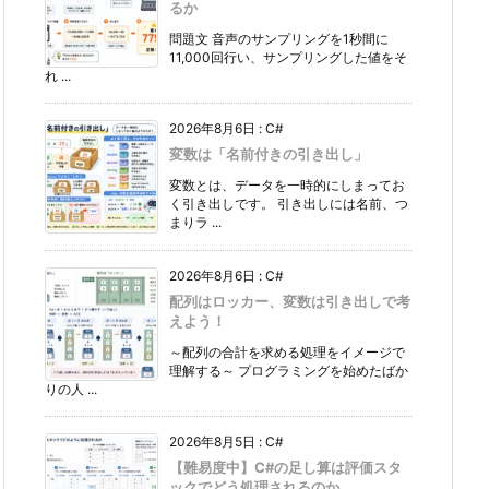
るか
問題文 音声のサンプリングを1秒間に
11,000回行い、サンプリングした値をそ
れ ...
2026年8月6日
:
C#
変数は「名前付きの引き出し」
変数とは、データを一時的にしまってお
く引き出しです。 引き出しには名前、つ
まりラ ...
2026年8月6日
:
C#
配列はロッカー、変数は引き出しで考
えよう！
～配列の合計を求める処理をイメージで
理解する～ プログラミングを始めたばか
りの人 ...
2026年8月5日
:
C#
【難易度中】C#の足し算は評価スタ
ックでどう処理されるのか