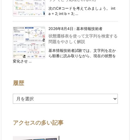
次のC#コードを考えてみましょう。 int
a = 2; int b = 3; ...
2026年8月4日
:
基本情報技術者
状態遷移表を使って文字列を検査する
問題をやさしく解説
基本情報技術者試験では、文字列を左か
ら順番に読み取りながら、現在の状態を
変化させ ...
履歴
履
歴
アクセスの多い記事