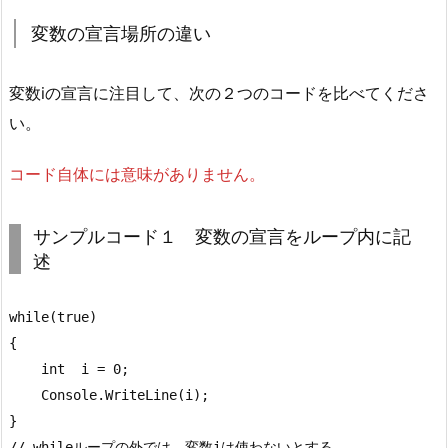
数
変数の宣言場所の違い
の
宣
変数iの宣言に注目して、次の２つのコードを比べてくださ
言
い。
場
所
コード自体には意味がありません。
の
違
い
サンプルコード１ 変数の宣言をループ内に記
述
2.
実
行
while(true)

コ
{

ー
    int  i = 0;

ド
    Console.WriteLine(i);

}

3.
// whileループの外では、変数iは使わないとする