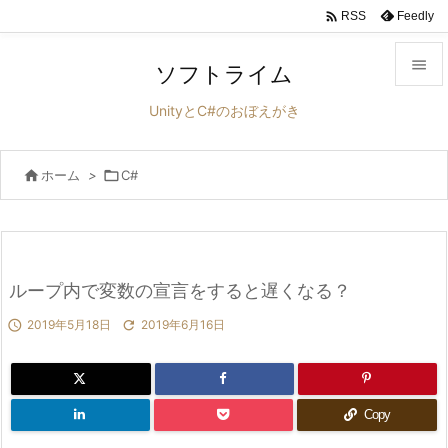

Feedly
RSS

ソフトライム

UnityとC#のおぼえがき
メニュ


ホーム
>

C#
サイド

前へ

次へ
ループ内で変数の宣言をすると遅くなる？


2019年5月18日

2019年6月16日
検索
Copy