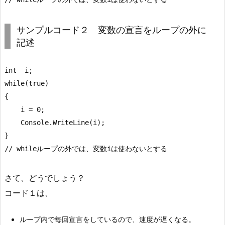
検
証
結
サンプルコード２ 変数の宣言をループの外に
果
記述
int  i;

while(true)

{

    i = 0;

    Console.WriteLine(i);

}

// whileループの外では、変数iは使わないとする
さて、どうでしょう？
コード１は、
ループ内で毎回宣言をしているので、速度が遅くなる。