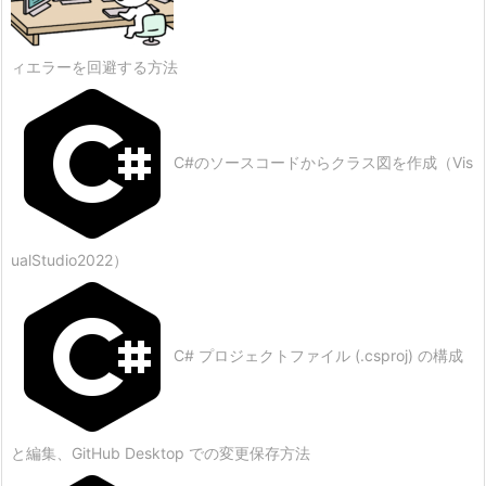
ィエラーを回避する方法
C#のソースコードからクラス図を作成（Vis
ualStudio2022）
C# プロジェクトファイル (.csproj) の構成
と編集、GitHub Desktop での変更保存方法