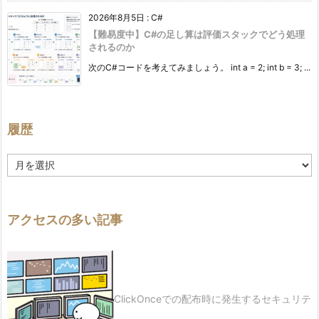
2026年8月5日
:
C#
【難易度中】C#の足し算は評価スタックでどう処理
されるのか
次のC#コードを考えてみましょう。 int a = 2; int b = 3; ...
履歴
履
歴
アクセスの多い記事
ClickOnceでの配布時に発生するセキュリテ