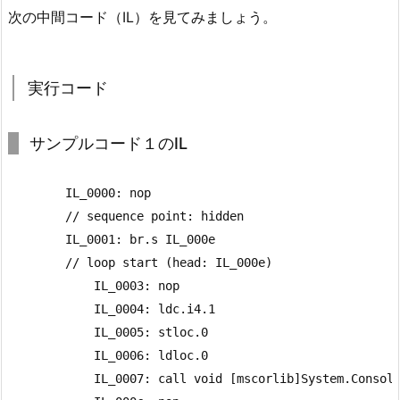
次の中間コード（IL）を見てみましょう。
実行コード
サンプルコード１のIL
        IL_0000: nop

        // sequence point: hidden

        IL_0001: br.s IL_000e

        // loop start (head: IL_000e)

            IL_0003: nop

            IL_0004: ldc.i4.1

            IL_0005: stloc.0

            IL_0006: ldloc.0

            IL_0007: call void [mscorlib]System.Console