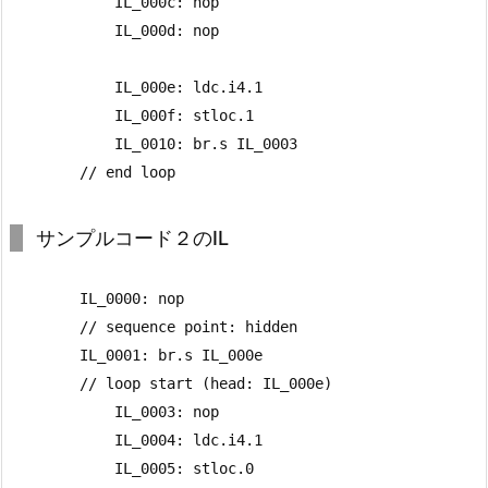
            IL_000c: nop

            IL_000d: nop

            IL_000e: ldc.i4.1

            IL_000f: stloc.1

            IL_0010: br.s IL_0003

        // end loop
サンプルコード２のIL
        IL_0000: nop

        // sequence point: hidden

        IL_0001: br.s IL_000e

        // loop start (head: IL_000e)

            IL_0003: nop

            IL_0004: ldc.i4.1

            IL_0005: stloc.0
