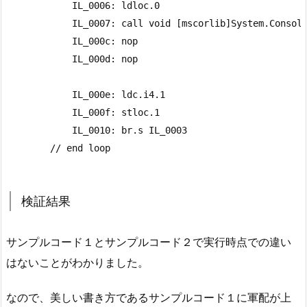
            IL_0006: ldloc.0

            IL_0007: call void [mscorlib]System.Console
            IL_000c: nop

            IL_000d: nop

            IL_000e: ldc.i4.1

            IL_000f: stloc.1

            IL_0010: br.s IL_0003

        // end loop
検証結果
サンプルコード１とサンプルコード２で実行時点での違い
はないことがわかりました。
なので、美しい書き方であるサンプルコード１に軍配が上