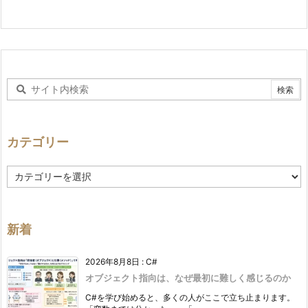
カテゴリー
カ
テ
ゴ
リ
ー
新着
2026年8月8日
:
C#
オブジェクト指向は、なぜ最初に難しく感じるのか
C#を学び始めると、多くの人がここで立ち止まります。