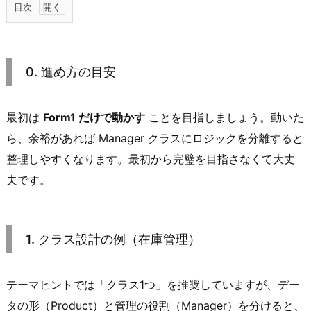
目次
1.
0.
進
0. 進め方の目安
め
方
の
最初は
Form1 だけで動かす
ことを目指しましょう。動いた
目
ら、余裕があれば Manager クラスにロジックを分離すると
安
整理しやすくなります。最初から完璧を目指さなくて大丈
2.
夫です。
1.
ク
ラ
1. クラス設計の例（在庫管理）
ス
設
計
テーマヒントでは「クラス1つ」を推奨していますが、デー
の
タの形（Product）と管理の役割（Manager）を分けると、