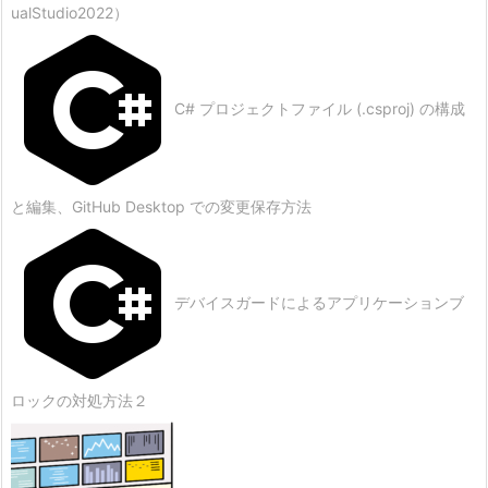
ualStudio2022）
C# プロジェクトファイル (.csproj) の構成
と編集、GitHub Desktop での変更保存方法
デバイスガードによるアプリケーションブ
ロックの対処方法２