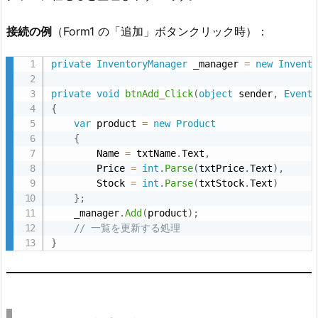
ウ
ト
接続の例
（Form1 の「追加」ボタンクリック時）：
の
目
private
InventoryManager
 _manager 
=
new
Invent
安
private
void
btnAdd_Click
(
object
 sender
,
Event
6.
{
5.
var
 product 
=
new
Product
ス
{
        Name 
=
 txtName
.
Text
,
コ
        Price 
=
int
.
Parse
(
txtPrice
.
Text
)
,
ー
        Stock 
=
int
.
Parse
(
txtStock
.
Text
)
プ
}
;
を
    _manager
.
Add
(
product
)
;
// 一覧を更新する処理
絞
}
る