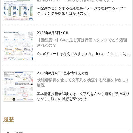
～配列の合計を求める処理をイメージで理解する～ プロ
グラミングを始めたばかりの人 ...
2026年8月5日
:
C#
【難易度中】C#の足し算は評価スタックでどう処理
されるのか
次のC#コードを考えてみましょう。 int a = 2; int b = 3; ...
2026年8月4日
:
基本情報技術者
状態遷移表を使って文字列を検査する問題をやさしく
解説
基本情報技術者試験では、文字列を左から順番に読み取り
ながら、現在の状態を変化させ ...
履歴
履