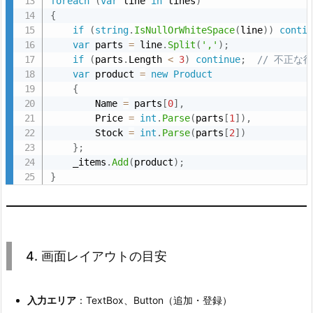
foreach
(
var
 line 
in
 lines
)
{
if
(
string
.
IsNullOrWhiteSpace
(
line
)
)
conti
var
 parts 
=
 line
.
Split
(
','
)
;
if
(
parts
.
Length 
<
3
)
continue
;
// 不正な
var
 product 
=
new
Product
{
        Name 
=
 parts
[
0
]
,
        Price 
=
int
.
Parse
(
parts
[
1
]
)
,
        Stock 
=
int
.
Parse
(
parts
[
2
]
)
}
;
    _items
.
Add
(
product
)
;
}
4. 画面レイアウトの目安
入力エリア
：TextBox、Button（追加・登録）