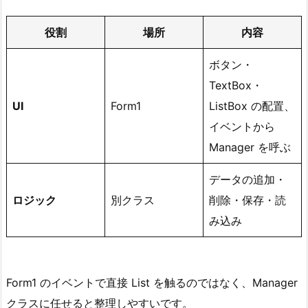
4.
3.
役割
場所
内容
フ
ァ
ボタン・
イ
TextBox・
ル
UI
Form1
ListBox の配置、
保
イベントから
存
Manager を呼ぶ
の
例
データの追加・
5.
ロジック
別クラス
削除・保存・読
4.
み込み
画
面
レ
イ
Form1 のイベントで直接 List を触るのではなく、Manager
ア
クラスに任せると整理しやすいです。