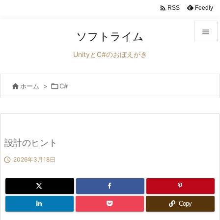

Feedly
RSS

ソフトライム

UnityとC#のおぼえがき
メニュ


ホーム
>

C#
サイド

前へ

次へ
設計のヒント


2026年3月18日
検索
Copy