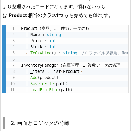
例
より整理されたコードになります。慣れないうち
（在
は
Product 相当のクラス1つ
から始めてもOKです。
庫
管
Product（商品）… 
1
件のデータの形

理）
-
 Name 
:
string
-
 Price 
:
int
3.
-
 Stock 
:
int
2.
-
ToCsvLine
(
)
:
string
// ファイル保存用。Name
画
面
InventoryManager（在庫管理）… 複数データの管理

-
 _items 
:
 List
<
Product
>
と
-
Add
(
product
)
ロ
-
SaveToFile
(
path
)
ジ
-
LoadFromFile
(
path
)
ッ
ク
の
分
2. 画面とロジックの分離
離