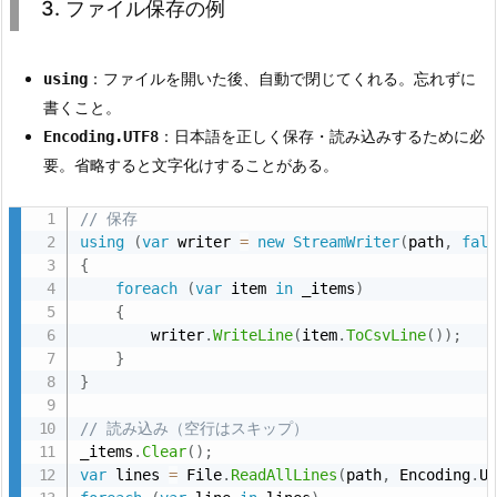
3. ファイル保存の例
：ファイルを開いた後、自動で閉じてくれる。忘れずに
using
書くこと。
：日本語を正しく保存・読み込みするために必
Encoding.UTF8
要。省略すると文字化けすることがある。
// 保存
using
(
var
 writer 
=
new
StreamWriter
(
path
,
fal
{
foreach
(
var
 item 
in
 _items
)
{
        writer
.
WriteLine
(
item
.
ToCsvLine
(
)
)
;
}
}
// 読み込み（空行はスキップ）
_items
.
Clear
(
)
;
var
 lines 
=
 File
.
ReadAllLines
(
path
,
 Encoding
.
U