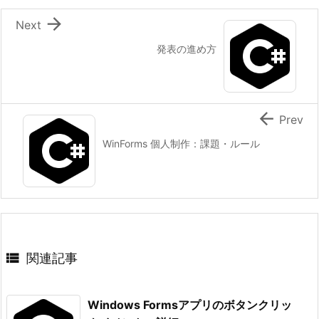

Next
発表の進め方

Prev
WinForms 個人制作：課題・ルール

関連記事
Windows Formsアプリのボタンクリッ