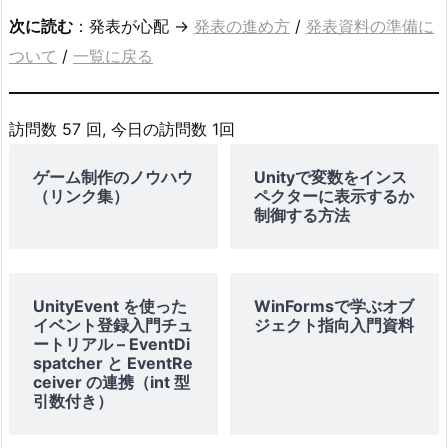
次に読む
：発表が心配 →
発表の進め方
/
発表資料の準備に
ついて
/
一覧に戻る
訪問数 57 回, 今日の訪問数 1回
ゲーム制作のノウハウ
Unityで変数をインス
（リンク集）
ペクターに表示するか
制御する方法
UnityEvent を使った
WinFormsで学ぶオブ
イベント登録入門チュ
ジェクト指向入門資料
ートリアル – EventDi
spatcher と EventRe
ceiver の連携（int 型
引数付き）