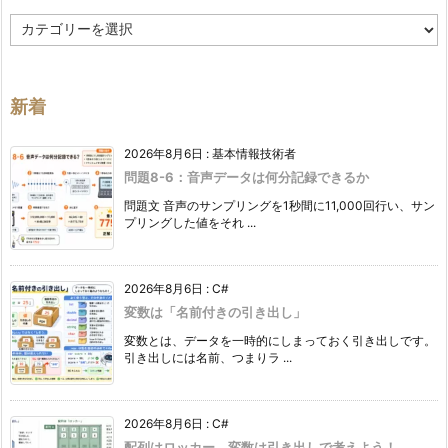
カ
テ
ゴ
リ
ー
新着
2026年8月6日
:
基本情報技術者
問題8-6：音声データは何分記録できるか
問題文 音声のサンプリングを1秒間に11,000回行い、サン
プリングした値をそれ ...
2026年8月6日
:
C#
変数は「名前付きの引き出し」
変数とは、データを一時的にしまっておく引き出しです。
引き出しには名前、つまりラ ...
2026年8月6日
:
C#
配列はロッカー、変数は引き出しで考えよう！