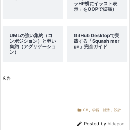
ラHP横にイラスト表
示」をOOPで拡張）
UMLの強い集約（コ
GitHub Desktopで実
ンポジション）と弱い
践する「Squash mer
集約（アグリゲーショ
ge」完全ガイド
ン）
広告

C#
,
学習・就活
,
設計

Posted by
hidepon