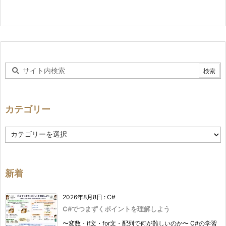
カテゴリー
カ
テ
ゴ
リ
ー
新着
2026年8月8日
:
C#
C#でつまずくポイントを理解しよう
〜変数・if文・for文・配列で何が難しいのか〜 C#の学習