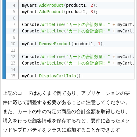
myCart
.
AddProduct
(
product1
,
2
)
;
myCart
.
AddProduct
(
product2
,
3
)
;
Console
.
WriteLine
(
"カートの合計数量: "
+
 myCart
.
Console
.
WriteLine
(
"カートの合計金額: "
+
 myCart
.
myCart
.
RemoveProduct
(
product1
,
1
)
;
Console
.
WriteLine
(
"カートの合計数量: "
+
 myCart
.
Console
.
WriteLine
(
"カートの合計金額: "
+
 myCart
.
myCart
.
DisplayCartInfo
(
)
;
上記のコードはあくまで例であり、アプリケーションの要
件に応じて調整する必要があることに注意してください。
また、カートの中の特定の商品の合計金額を取得したり、
購入を行った顧客情報を保存するなど、要件に合ったメソ
ッドやプロパティをクラスに追加することができます