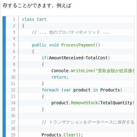
存することができます。例えば
class
Cart
{
// ... 他のプロパティやメソッド ...
public
void
ProcessPayment
(
)
{
if
(
AmountReceived
<
TotalCost
)
{
            Console
.
WriteLine
(
"受取金額が総原価を
return
;
}
foreach
(
var
 product 
in
 Products
)
{
            product
.
RemoveStock
(
TotalQuantity
)
}
// トランザクションをデータベースに保存する
        Products
.
Clear
(
)
;