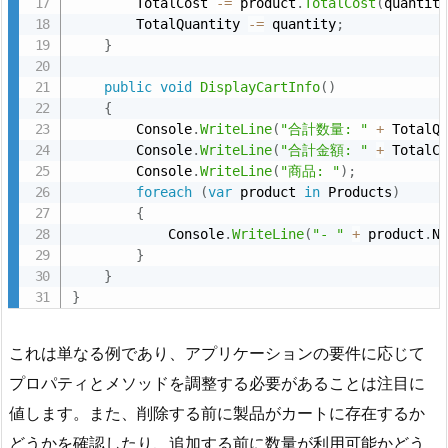
        TotalCost 
-
=
 product
.
TotalCost
(
quantit
        TotalQuantity 
-
=
 quantity
;
}
public
void
DisplayCartInfo
(
)
{
        Console
.
WriteLine
(
"合計数量: "
+
 TotalQ
        Console
.
WriteLine
(
"合計金額: "
+
 TotalC
        Console
.
WriteLine
(
"商品: "
)
;
foreach
(
var
 product 
in
 Products
)
{
            Console
.
WriteLine
(
"- "
+
 product
.
N
}
}
}
これは単なる例であり、アプリケーションの要件に応じて
プロパティとメソッドを調整する必要があることは注目に
値します。また、削除する前に製品がカートに存在するか
どうかを確認したり、追加する前に数量が利用可能かどう