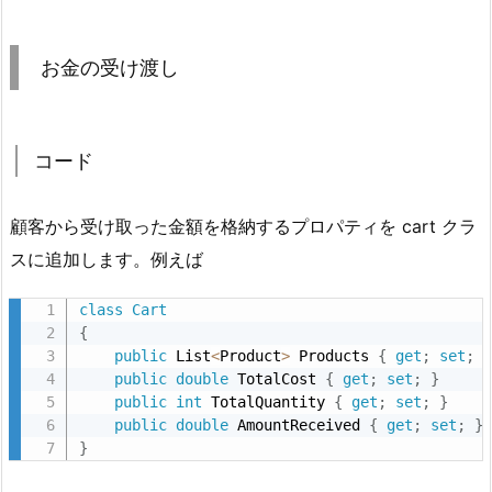
お金の受け渡し
コード
顧客から受け取った金額を格納するプロパティを cart クラ
スに追加します。例えば
class
Cart
{
public
 List
<
Product
>
 Products 
{
get
;
set
;
public
double
 TotalCost 
{
get
;
set
;
}
public
int
 TotalQuantity 
{
get
;
set
;
}
public
double
 AmountReceived 
{
get
;
set
;
}
}