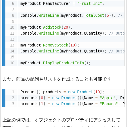
myProduct
.
Manufacturer 
=
"Fruit Inc"
;
Console
.
WriteLine
(
myProduct
.
TotalCost
(
5
)
)
;
// 
myProduct
.
AddStock
(
20
)
;
Console
.
WriteLine
(
myProduct
.
Quantity
)
;
// Outp
myProduct
.
RemoveStock
(
10
)
;
Console
.
WriteLine
(
myProduct
.
Quantity
)
;
// Outp
myProduct
.
DisplayProductInfo
(
)
;
また、商品の配列やリストを作成することも可能です
Product
[
]
 products 
=
new
Product
[
10
]
;
products
[
0
]
=
new
Product
(
)
{
Name 
=
"Apple"
,
 Pr
products
[
1
]
=
new
Product
(
)
{
Name 
=
"Banana"
,
 P
上記の例では、オブジェクトのプロパティにアクセスして