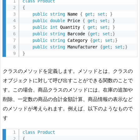
class
Product
カ
{
ー
public
string
 Name 
{
get
;
set
;
}
ト
public
double
 Price 
{
get
;
set
;
}
public
int
 Quantity 
{
get
;
set
;
}
に
public
string
 Barcode 
{
get
;
set
;
}
追
public
string
 Category 
{
get
;
set
;
}
加
public
string
 Manufacturer 
{
get
;
set
;
}
し
}
て
み
クラスのメソッドを定義します。メソッドとは、クラスの
る
オブジェクトに対して呼び出すことができる関数のことで
2.
す。この場合、商品クラスのメソッドには、在庫の追加や
1.
削除、一定数の商品の合計金額計算、商品情報の表示など
コ
のメソッドが考えられます。例えば、以下のようなもので
ー
す
ド
2.
class
Product
2.
{