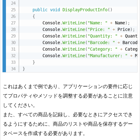
public
void
DisplayProductInfo
(
)
{
        Console
.
WriteLine
(
"Name: "
+
 Name
)
;
        Console
.
WriteLine
(
"Price: "
+
 Price
)
;
        Console
.
WriteLine
(
"Quantity: "
+
 Quant
        Console
.
WriteLine
(
"Barcode: "
+
 Barcod
        Console
.
WriteLine
(
"Category: "
+
 Categ
        Console
.
WriteLine
(
"Manufacturer: "
+
 M
}
}
これはあくまで例であり、アプリケーションの要件に応じ
てプロパティやメソッドを調整する必要があることに注意
してください。
また、すべての商品を記録し、必要なときにアクセスでき
るようにするために、商品のリストや商品を保存するデー
タベースを作成する必要があります。