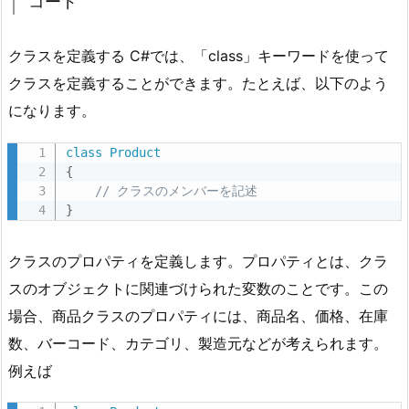
コード
商
品
の
クラスを定義する C#では、「class」キーワードを使って
ク
クラスを定義することができます。たとえば、以下のよう
ラ
になります。
ス
1.
class
Product
{
1.
// クラスのメンバーを記述
コ
}
ー
ド
クラスのプロパティを定義します。プロパティとは、クラ
1.
スのオブジェクトに関連づけられた変数のことです。この
2.
場合、商品クラスのプロパティには、商品名、価格、在庫
使
数、バーコード、カテゴリ、製造元などが考えられます。
い
方
例えば
2.