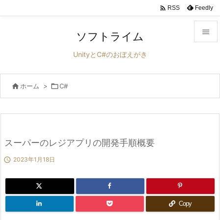

Feedly
RSS

ソフトライム

UnityとC#のおぼえがき
メニュ


ホーム
>

C#
サイド

前へ

次へ
スーパーのレジアプリの開発手順概要


2023年1月18日
検索
Copy