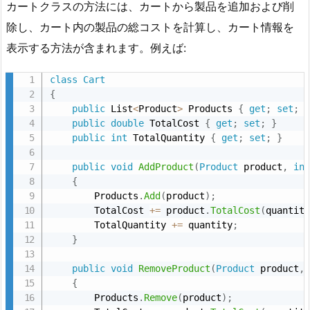
カートクラスの方法には、カートから製品を追加および削
除し、カート内の製品の総コストを計算し、カート情報を
表示する方法が含まれます。例えば:
class
Cart
{
public
 List
<
Product
>
 Products 
{
get
;
set
;
public
double
 TotalCost 
{
get
;
set
;
}
public
int
 TotalQuantity 
{
get
;
set
;
}
public
void
AddProduct
(
Product
 product
,
in
{
        Products
.
Add
(
product
)
;
        TotalCost 
+
=
 product
.
TotalCost
(
quantit
        TotalQuantity 
+
=
 quantity
;
}
public
void
RemoveProduct
(
Product
 product
,
{
        Products
.
Remove
(
product
)
;