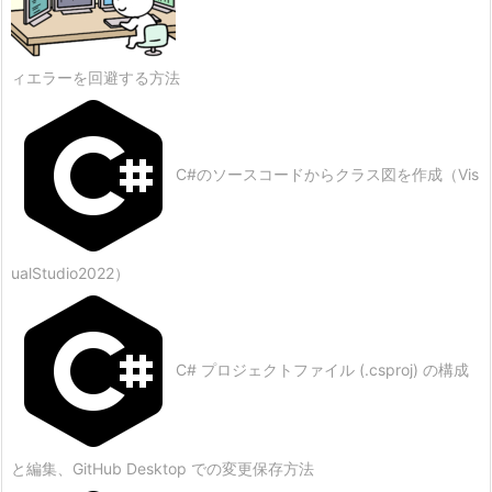
ィエラーを回避する方法
C#のソースコードからクラス図を作成（Vis
ualStudio2022）
C# プロジェクトファイル (.csproj) の構成
と編集、GitHub Desktop での変更保存方法