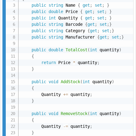
使
public
string
 Name 
{
get
;
set
;
}
い
public
double
 Price 
{
get
;
set
;
}
public
int
 Quantity 
{
get
;
set
;
}
方
public
string
 Barcode 
{
get
;
set
;
}
3.
public
string
 Category 
{
get
;
set
;
}
お
public
string
 Manufacturer 
{
get
;
set
;
}
金
public
double
TotalCost
(
int
 quantity
)
の
{
受
return
 Price 
*
 quantity
;
け
}
渡
public
void
AddStock
(
int
 quantity
)
し
{
3.
        Quantity 
+
=
 quantity
;
1.
}
コ
public
void
RemoveStock
(
int
 quantity
)
ー
{
ド
        Quantity 
-
=
 quantity
;
}