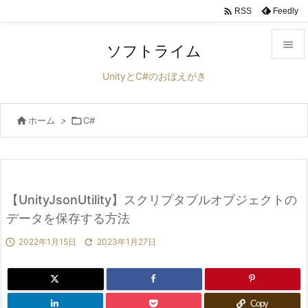

Feedly
RSS

ソフトライム

UnityとC#のおぼえがき
メニュ


ホーム
>

C#
サイド

前へ

次へ
【UnityJsonUtility】スクリプタブルオブジェクトの

データを保存する方法
検索

2022年1月15日

2023年1月27日
Copy