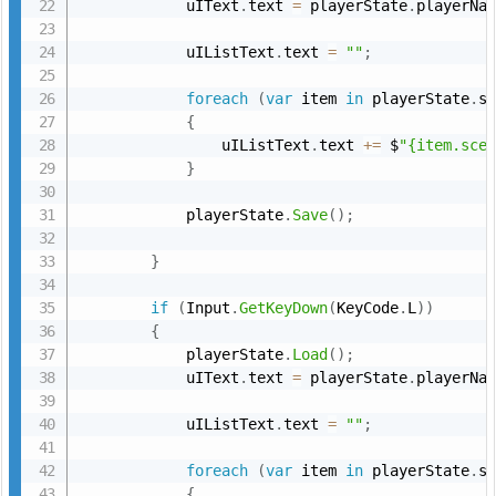
            uIText
.
text 
=
 playerState
.
playerNa
            uIListText
.
text 
=
""
;
foreach
(
var
 item 
in
 playerState
.
s
{
                uIListText
.
text 
+
=
 $
"{item.sce
}
            playerState
.
Save
(
)
;
}
if
(
Input
.
GetKeyDown
(
KeyCode
.
L
)
)
{
            playerState
.
Load
(
)
;
            uIText
.
text 
=
 playerState
.
playerNa
            uIListText
.
text 
=
""
;
foreach
(
var
 item 
in
 playerState
.
s
{