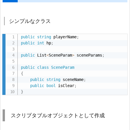
作
成
2.
シンプルなクラス
1.
「シ
public
string
 playerName
;
ン
public
int
 hp
;
プ
ル
public
 List
<
SceneParam
>
 sceneParams
;
な
public
class
SceneParam
ク
{
ラ
public
string
 sceneName
;
ス」
public
bool
 isClear
;
を
}
そ
の
ま
スクリプタブルオブジェクトとして作成
ま
で