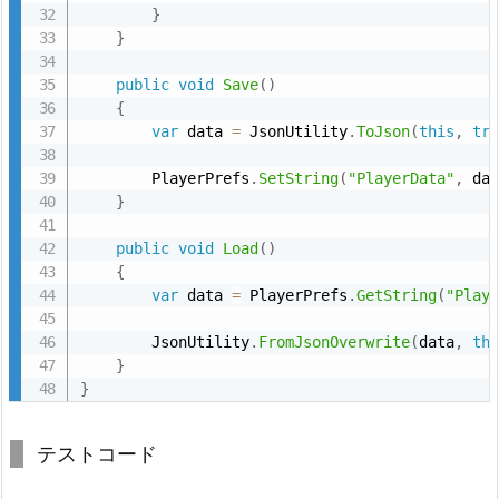
}
}
public
void
Save
(
)
{
var
 data 
=
 JsonUtility
.
ToJson
(
this
,
tr
        PlayerPrefs
.
SetString
(
"PlayerData"
,
 da
}
public
void
Load
(
)
{
var
 data 
=
 PlayerPrefs
.
GetString
(
"Play
        JsonUtility
.
FromJsonOverwrite
(
data
,
th
}
}
テストコード