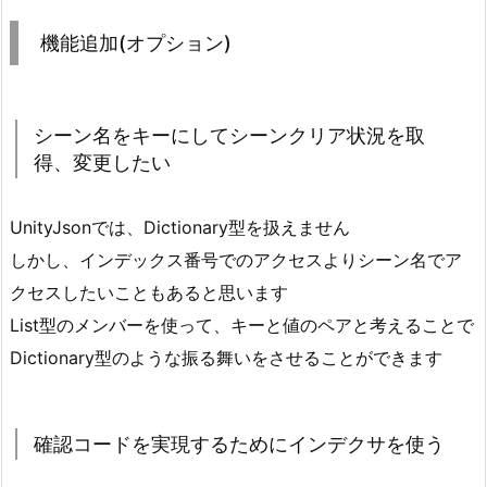
リ
機能追加(オプション)
プ
タ
ブ
シーン名をキーにしてシーンクリア状況を取
ル
得、変更したい
オ
ブ
ジ
UnityJsonでは、
Dictionary型を扱えません
ェ
しかし、インデックス番号でのアクセスよりシーン名でア
ク
クセスしたいこともあると思います
ト）
List型のメンバーを使って、キーと値のペアと考えることで
5.
Dictionary型のような振る舞いをさせることができます
3.
イ
ン
確認コードを実現するためにインデクサを使う
デ
ク