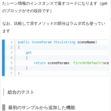
たシーン情報のインスタンスで返すコードになります（get
のブロックがその役目です）
なお、比較して戻すメソッドの部分はラムダ式も使ってい
ます
public
SceneParam
this
[
string
 sceneName
]
{
get
{
return
 sceneParams
.
FirstOrDefault
(
sce
}
}
総合のテスト
最初のサンプルから追加した機能