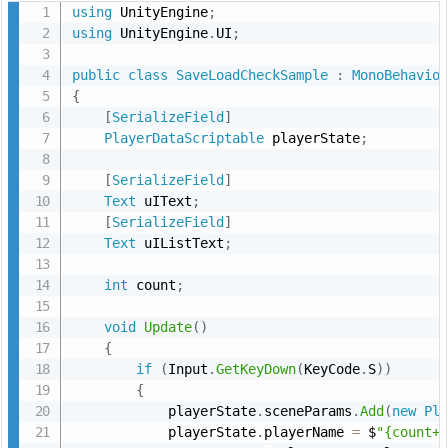
using
 UnityEngine
;
using
 UnityEngine
.
UI
;
public
class
SaveLoadCheckSample
:
MonoBehavio
{
[
SerializeField
]
PlayerDataScriptable
 playerState
;
[
SerializeField
]
Text
 uIText
;
[
SerializeField
]
Text
 uIListText
;
int
 count
;
void
Update
(
)
{
if
(
Input
.
GetKeyDown
(
KeyCode
.
S
)
)
{
            playerState
.
sceneParams
.
Add
(
new
Pl
            playerState
.
playerName 
=
 $
"{count+