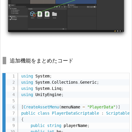
追加機能をまとめたコード
using
 System
;
using
 System
.
Collections
.
Generic
;
using
 System
.
Linq
;
using
 UnityEngine
;
[
CreateAssetMenu
(
menuName 
=
"PlayerData"
)
]
public
class
PlayerDataScriptable
:
Scriptable
{
public
string
 playerName
;
public
int
 hp
;