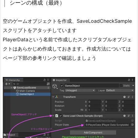
シーンの構成（最終）
成
（最
終）
空のゲームオブジェクトを作成、SaveLoadCheckSample
1.
スクリプトをアタッチしています
2.
PlayerDataという名前で作成したスクリプタブルオブジェ
P
クトはあらかじめ作成しておきます。作成方法については
l
ページ下部の参考リンクで確認しましょう
a
y
e
r
D
a
t
a
ス
ク