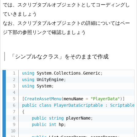
では、スクリプタブルオブジェクトとしてコーディングし
作
ていきましょう
成
なお、スクリプタブルオブジェクトの詳細についてはペー
2.
ジ下部の参照リンクで確認しましょう
2.
保
存、
「シンプルなクラス」をそのままで作成
読
み
出
using
 System
.
Collections
.
Generic
;
using
 UnityEngine
;
し
using
 System
;
メ
ソ
[
CreateAssetMenu
(
menuName 
=
"PlayerData"
)
]
ッ
public
class
PlayerDataScriptable
:
Scriptable
ド
{
public
string
 playerName
;
の
public
int
 hp
;
実
装