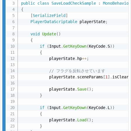
public
class
SaveLoadCheckSample
:
MonoBehavio
現
{
す
[
SerializeField
]
PlayerDataScriptable
 playerState
;
る
た
void
Update
(
)
め
{
に
if
(
Input
.
GetKeyDown
(
KeyCode
.
S
)
)
イ
{
            playerState
.
hp
++
;
ン
デ
// フラグを反転させています
ク
            playerState
.
sceneParams
[
1
]
.
isClear
サ
            playerState
.
Save
(
)
;
を
}
使
う
if
(
Input
.
GetKeyDown
(
KeyCode
.
L
)
)
{
4.
            playerState
.
Load
(
)
;
3.
}
違