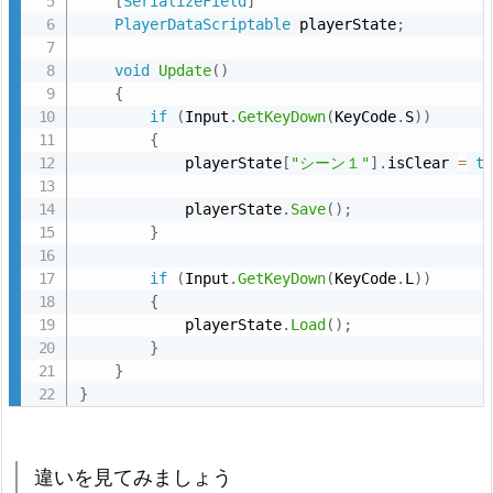
[
SerializeField
]
PlayerDataScriptable
 playerState
;
void
Update
(
)
{
if
(
Input
.
GetKeyDown
(
KeyCode
.
S
)
)
{
            playerState
[
"シーン１"
]
.
isClear 
=
t
            playerState
.
Save
(
)
;
}
if
(
Input
.
GetKeyDown
(
KeyCode
.
L
)
)
{
            playerState
.
Load
(
)
;
}
}
}
違いを見てみましょう