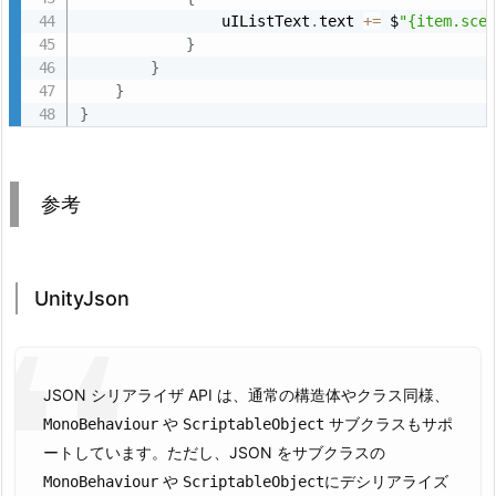
                uIListText
.
text 
+
=
 $
"{item.sce
}
}
}
}
参考
UnityJson
JSON シリアライザ API は、通常の構造体やクラス同様、
や
サブクラスもサポ
MonoBehaviour
ScriptableObject
ートしています。ただし、JSON をサブクラスの
や
にデシリアライズ
MonoBehaviour
ScriptableObject