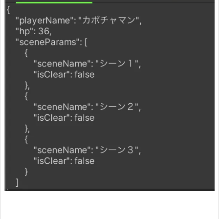
c
r
i
p
t
a
b
l
e
O
b
j
e
c
t
（ス
ク