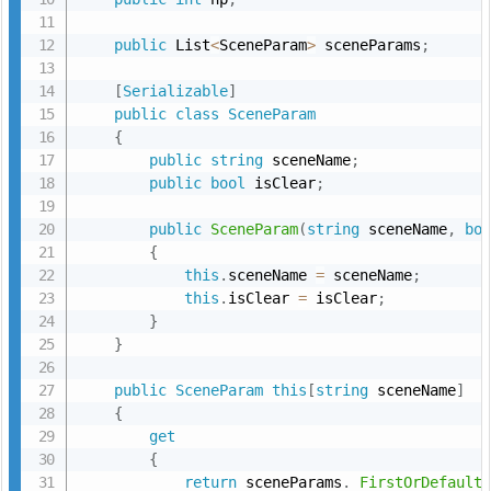
public
 List
<
SceneParam
>
 sceneParams
;
[
Serializable
]
public
class
SceneParam
{
public
string
 sceneName
;
public
bool
 isClear
;
public
SceneParam
(
string
 sceneName
,
bo
{
this
.
sceneName 
=
 sceneName
;
this
.
isClear 
=
 isClear
;
}
}
public
SceneParam
this
[
string
 sceneName
]
{
get
{
return
 sceneParams
.
FirstOrDefault