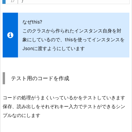
}
シ
ー
ン
なぜthis?
名
このクラスから作られたインスタンス自身を対
を
象にしているので、thisを使ってインスタンスを
キ
ー
Jsonに渡すようにしています
に
し
て
テスト用のコードを作成
シ
ー
ン
コードの処理がうまくいっているかをテストしていきます
ク
保存、読み出しをそれぞれキー入力でテストができるシン
リ
プルなのにします
ア
状
況