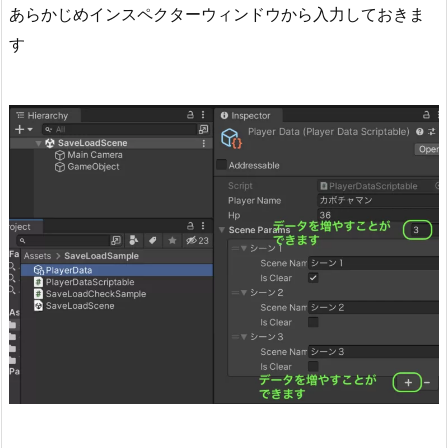
ス
あらかじめインスペクターウィンドウから入力しておきま
作
す
成
の
考
え
方
1.
4.
シ
ン
プ
ル
な
ク
ラ
ス