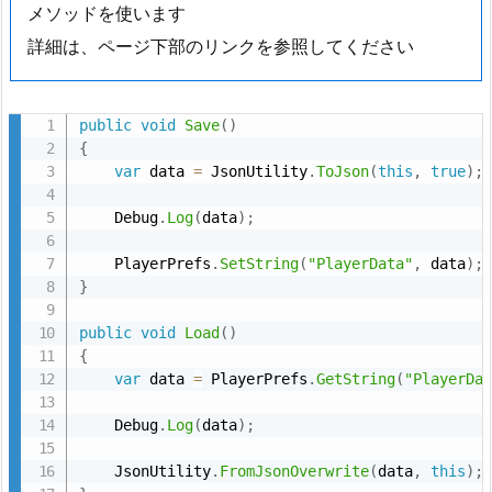
4.
メソッドを使います
実
詳細は、ページ下部のリンクを参照してください
行
結
果
public
void
Save
(
)
{
4.
var
 data 
=
 JsonUtility
.
ToJson
(
this
,
true
)
;
機
能
    Debug
.
Log
(
data
)
;
追
    PlayerPrefs
.
SetString
(
"PlayerData"
,
 data
)
;
加
}
(オ
プ
public
void
Load
(
)
シ
{
var
 data 
=
 PlayerPrefs
.
GetString
(
"PlayerDa
ョ
ン)
    Debug
.
Log
(
data
)
;
4.
1.
    JsonUtility
.
FromJsonOverwrite
(
data
,
this
)
;