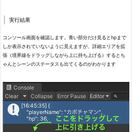
5.
参
実行結果
考
5.
コンソール画面を確認します。青い部分だけ見るとhpまで
1.
しか表示されていないように見えますが、詳細エリアを拡
U
n
張（境界線をドラッグしながら上に持ち上げる）するとち
i
ゃんとシーンのステータスも出てくるのがわかります
t
y
J
s
o
n
5.
2.
S