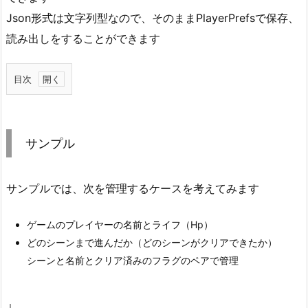
Json形式は文字列型なので、そのままPlayerPrefsで保存、
読み出しをすることができます
目次
1.
サ
ン
サンプル
プ
ル
サンプルでは、次を管理するケースを考えてみます
1.
1.
シ
ゲームのプレイヤーの名前とライフ（Hp）
ー
どのシーンまで進んだか（どのシーンがクリアできたか）
ン
シーンと名前とクリア済みのフラグのペアで管理
の
構