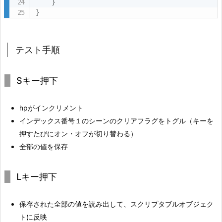
}
い
}
を
見
テスト手順
て
み
ま
Sキー押下
し
ょ
hpがインクリメント
う
インデックス番号１のシーンのクリアフラグをトグル（キーを
4.
押すたびにオン・オフが切り替わる）
4.
全部の値を保存
総
合
Lキー押下
の
テ
保存された全部の
値を読み出して、スクリプタブルオブジェク
ス
トに反映
ト