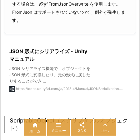
する場合は、
必ず
FromJsonOverwrite
を使用します。
FromJson はサポートされていないので、例外が発生しま
す。
JSON 形式にシリアライズ - Unity
マニュアル
JSON シリアライズ機能で、オブジェクトを
JSON 形式に変換したり、元の形式に戻した
りすることができ ...
https://docs.unity3d.com/ja/2018.4/Manual/JSONSerialization....
ScriptableObject（スクリプタブルオブジェク




ト）
メニュー
SNS
上へ
ホーム