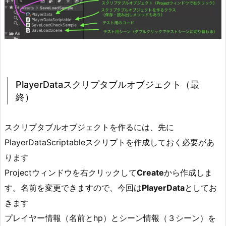
リ
プ
タ
ブ
ル
オ
ブ
PlayerDataスクリプタブルオブジェクト（最
ジ
終）
ェ
ク
スクリプタブルオブジェクトを作るには、先に
ト
PlayerDataScriptableスクリプトを作成しておく必要があ
（最
ります
終）
Projectウィンドウを右クリックして
Create
から作成しま
1.
す。名前を変更できますので、今回は
PlayerData
としてお
3.
ク
きます
ラ
プレイヤー情報（名前とhp）とシーン情報（３シーン）を