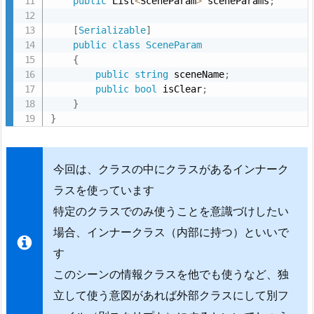
public
 List
<
SceneParam
>
 sceneParams
;
3.
[
Serializable
]
テ
public
class
SceneParam
ス
{
ト
public
string
 sceneName
;
public
bool
 isClear
;
用
}
の
}
コ
ー
ド
今回は、クラスの中にクラスがあるインナーク
を
ラスを使っています
作
特定のクラスでのみ使うことを意識づけしたい
成
場合、インナークラス（内部に持つ）といいで
3.
す
1.
このシーンの情報クラスを他でも使うなど、独
準
備
立して使う意図があれば外部クラスにして別フ