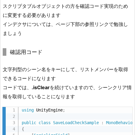
サ
スクリプタブルオブジェクトの方を確認コード実現のため
に変更する必要があります
インデクサについては、ページ下部の参照リンクで勉強し
ましょう
確認用コード
文字列型のシーン名をキーにして、リストメンバーを取得
できるコードになります
コードでは、
.isClear
を続けていますので、シーンクリア情
報を取得していることになります
using
 UnityEngine
;
public
class
SaveLoadCheckSample
:
MonoBehavio
{