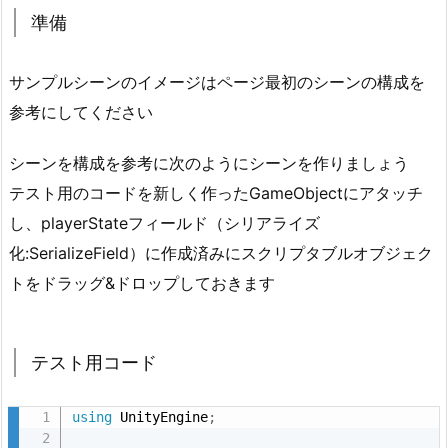
準備
を
取
得、
サンプルシーンのイメージはページ最初のシーンの構成を
変
参考にしてください
更
し
シーンを構成を参考に次のようにシーンを作りましょう
た
テスト用のコードを新しく作ったGameObjectにアタッチ
い
し、playerStateフィールド（シリアライズ
4.
化:SerializeField）に作成済みにスクリプタブルオブジェク
2.
トをドラッグ&ドロップしておきます
確
認
コ
テスト用コード
ー
ド
using
 UnityEngine
;
を
実