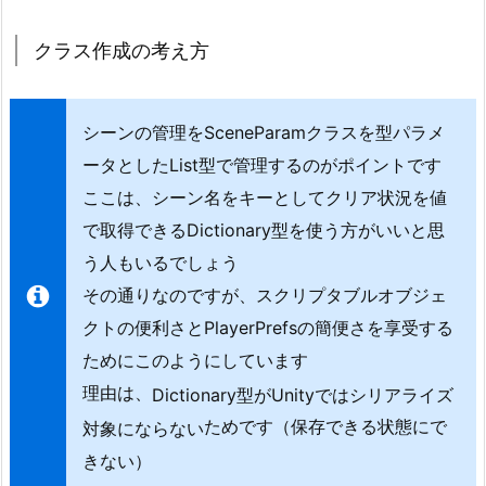
2.
ス
クラス作成の考え方
ク
リ
プ
シーンの管理をSceneParamクラスを型パラメ
タ
ータとしたList型で管理するのがポイントです
ブ
ここは、シーン名をキーとしてクリア状況を値
ル
で取得できるDictionary型を使う方がいいと思
オ
う人もいるでしょう
ブ
ジ
その通りなのですが、スクリプタブルオブジェ
ェ
クトの便利さとPlayerPrefsの簡便さを享受する
ク
ためにこのようにしています
ト
理由は、
Dictionary型がUnityではシリアライズ
と
ためです（保存できる状態にで
対象にならない
し
て
きない）