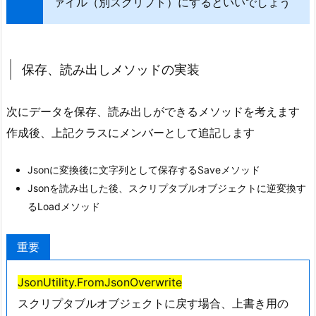
3.
ァイル（別スクリプト）にするといいでしょう
2.
テ
ス
保存、読み出しメソッドの実装
ト
用
次にデータを保存、読み出しができるメソッドを考えます
コ
ー
作成後、上記クラスにメンバーとして追記します
ド
3.
Jsonに変換後に文字列として保存するSaveメソッド
3.
Jsonを読み出した後、スクリプタブルオブジェクトに逆変換す
テ
るLoadメソッド
ス
ト
重要
手
順
JsonUtility.FromJsonOverwrite
3.
スクリプタブルオブジェクトに戻す場合、上書き用の