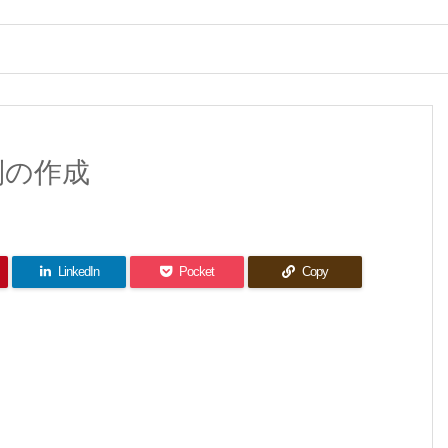
列の作成
LinkedIn
Pocket
Copy