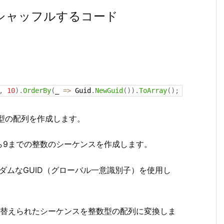
をシャッフルするコード
,
10
)
.
OrderBy
(
_ 
=
>
 Guid
.
NewGuid
(
)
)
.
ToArray
(
)
;
型の配列を作成します。
ら9までの整数のシーケンスを作成します。
ダムなGUID（グローバル一意識別子）を使用し
替えられたシーケンスを整数型の配列に変換しま