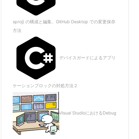
sproj) の構成と編集、GitHub Desktop での変更保存
方法
デバイスガードによるアプリ
ケーションブロックの対処方法２
Visual StudioにおけるDebug