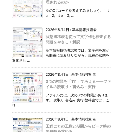
理されるのか
次のC#コードを考えてみましょう。 int
a = 2; int b = 3; ...
2026年8月4日
:
基本情報技術者
状態遷移表を使って文字列を検査する
問題をやさしく解説
基本情報技術者試験では、文字列を左か
ら順番に読み取りながら、現在の状態を
変化させ ...
2026年8月1日
:
基本情報技術者
3つの権限を「111」で考える――ファ
イルの読取り・書込み・実行
ファイルには、次の3つの権限がありま
す。 読取り 書込み 実行 教科書では、こ
れ ...
2026年8月1日
:
基本情報技術者
工程ごとの工数と期間からピーク時の
要員数を求める