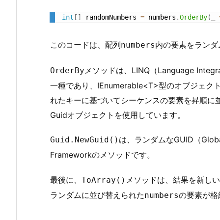
渡
int
[
]
 randomNumbers 
=
 numbers
.
OrderBy
(
_ 
し
て、
このコードは、配列
内の要素をランダ
シ
numbers
ャ
メソッドは、LINQ（Language Int
ッ
OrderBy
フ
一種であり、IEnumerable<T>型のオブ
ル
れたキーに基づいてシーケンスの要素を昇順に
し
Guidオブジェクトを使用しています。
た
結
は、ランダムなGUID（Globall
Guid.NewGuid()
果
Frameworkのメソッドです。
を
得
最後に、
メソッドは、結果を新しい
ToArray()
る
ランダムに並び替えられた
の要素が格
numbers
コ
ー