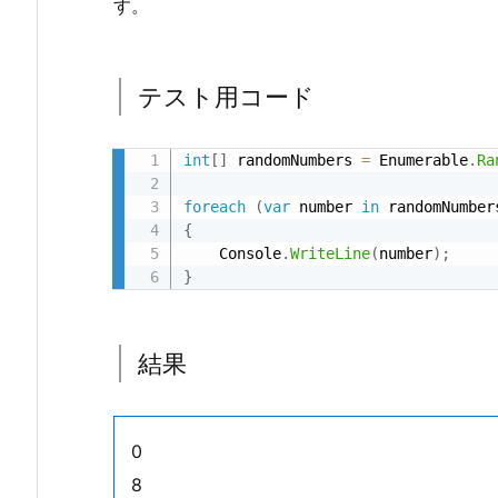
す。
ル
す
る
テスト用コード
コ
ー
ド
int
[
]
 randomNumbers 
=
 Enumerable
.
Ra
1.
foreach
(
var
 number 
in
 randomNumber
1.
{
元
    Console
.
WriteLine
(
number
)
;
に
}
な
る
コ
結果
ー
ド
1.
0
2.
8