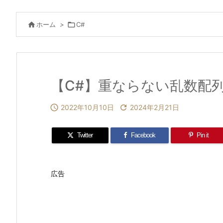

ホーム
>

C#
【C#】重ならない乱数配

2022年10月10日

2024年2月21日
Twitter
Facebook
Pin it
広告