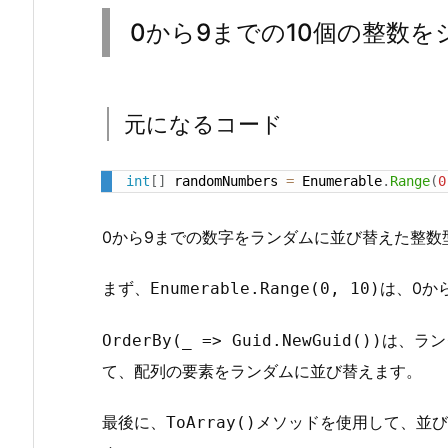
か
0から9までの10個の整数
ら
9
ま
で
元になるコード
の
1
int
[
]
 randomNumbers 
=
 Enumerable
.
Range
(
0
0
個
0から9までの数字をランダムに並び替えた整数
の
整
まず、
は、0か
Enumerable.Range(0, 10)
数
を
は、ラン
OrderBy(_ => Guid.NewGuid())
シ
て、配列の要素をランダムに並び替えます。
ャ
ッ
最後に、
メソッドを使用して、並び
ToArray()
フ