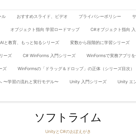
ール
おすすめスライド、ビデオ
プライバシーポリシー
オブジェクト指向 学習ロードマップ
C#オブジェクト指向 
AIと教育、もっと知るシリーズ
変数から段階的に学習シリーズ
シリーズ
C# WinForms 入門シリーズ
WinFormsで実務アプ
ーズ
WinFormsの「ドラッグ＆ドロップ」の正体（シリーズ目次）
yへ 〜学習の流れと実行モデル〜
Unity 入門シリーズ
Unity
ソフトライム
UnityとC#のおぼえがき