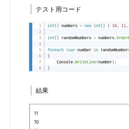
ド
テスト用コード
2.
1.
元
int
[
]
 numbers 
=
new
int
[
]
{
10
,
11
,
に
int
[
]
 randomNumbers 
=
 numbers
.
Order
な
る
foreach
(
var
 number 
in
 randomNumber
コ
{
    Console
.
WriteLine
(
number
)
;
ー
}
ド
2.
2.
結果
テ
ス
ト
11
用
10
コ