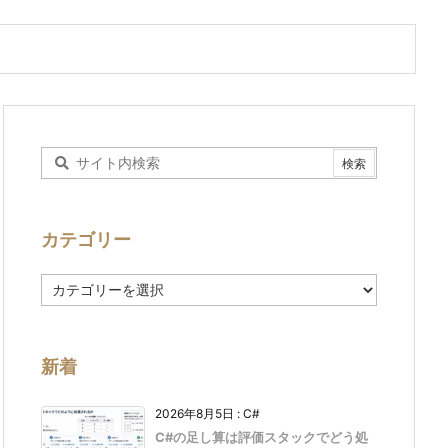
カテゴリー
カ
テ
ゴ
リ
ー
新着
2026年8月5日
:
C#
C#の足し算は評価スタックでどう処