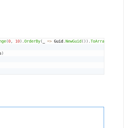
nge
(
0
,
10
)
.
OrderBy
(
_ 
=
>
 Guid
.
NewGuid
(
)
)
.
ToArray
(
)
;
s
)