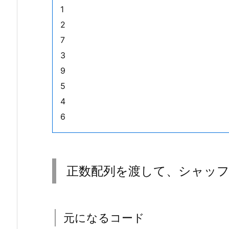
テ
1
ス
2
ト
7
用
3
コ
9
ー
ド
5
1.
4
3.
6
結
果
2.
正数配列を渡して、シャッ
正
数
配
列
元になるコード
を