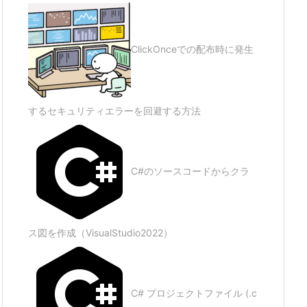
ClickOnceでの配布時に発生
するセキュリティエラーを回避する方法
C#のソースコードからクラ
ス図を作成（VisualStudio2022）
C# プロジェクトファイル (.c