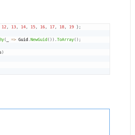
12
,
13
,
14
,
15
,
16
,
17
,
18
,
19
}
;
By
(
_ 
=
>
 Guid
.
NewGuid
(
)
)
.
ToArray
(
)
;
s
)