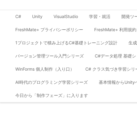
C#
Unity
VisualStudio
学習・就活
開発ツ
FreshMate+ プライバシーポリシー
FreshMate+ 利用規約
1プロジェクトで積み上げるC#基礎トレーニング設計
生成
バージョン管理ツール入門シリーズ
C#データ処理 基礎
WinForms 個人制作（入り口）
C# クラス気づき学習シリ
AI時代のプログラミング学習シリーズ
基本情報からUnit
今日から「制作フェーズ」に入ります