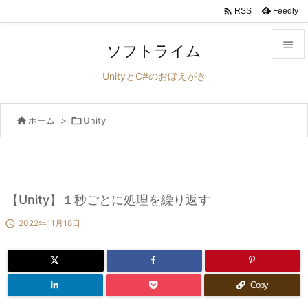

Feedly
RSS

ソフトライム

UnityとC#のおぼえがき
メニュ


ホーム
>

Unity
サイド

前へ

次へ
【Unity】１秒ごとに処理を繰り返す


2022年11月18日
検索
Copy