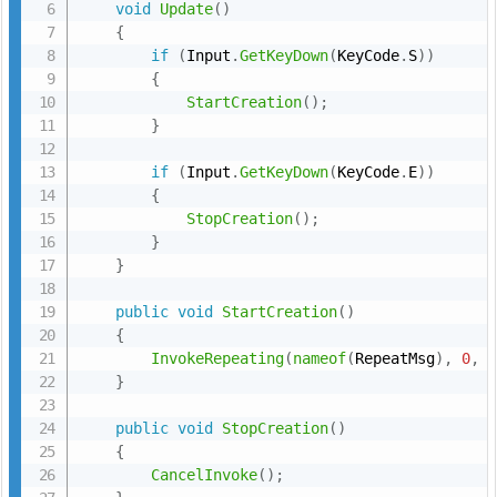
し
void
Update
(
)
{
を
if
(
Input
.
GetKeyDown
(
KeyCode
.
S
)
)
止
{
め
StartCreation
(
)
;
る
}
の
if
(
Input
.
GetKeyDown
(
KeyCode
.
E
)
)
２
{
つ
StopCreation
(
)
;
の
}
機
}
能
public
void
StartCreation
(
)
を
{
追
InvokeRepeating
(
nameof
(
RepeatMsg
)
,
0
,
加
}
し
public
void
StopCreation
(
)
た
{
コ
CancelInvoke
(
)
;
ー