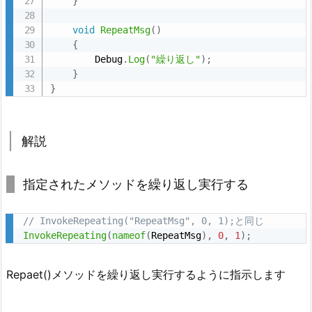
}
ド
void
RepeatMsg
(
)
1.
{
3.
        Debug
.
Log
(
"繰り返し"
)
;
解
}
}
説
2.
参
解説
考
2.
指定されたメソッドを繰り返し実行する
1.
い
// InvokeRepeating("RepeatMsg", 0, 1);と同じ
ろ
InvokeRepeating
(
nameof
(
RepeatMsg
)
,
0
,
1
)
;
い
ろ
Repaet()メソッドを繰り返し実行するように指示します
な
繰