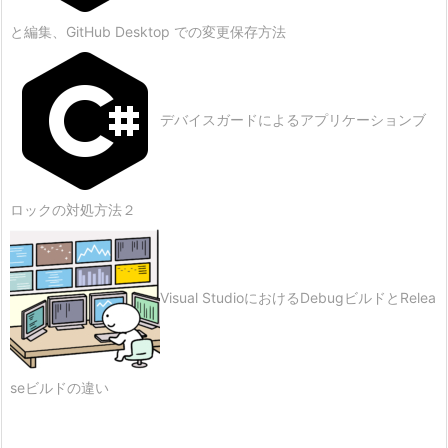
と編集、GitHub Desktop での変更保存方法
デバイスガードによるアプリケーションブ
ロックの対処方法２
Visual StudioにおけるDebugビルドとRelea
seビルドの違い