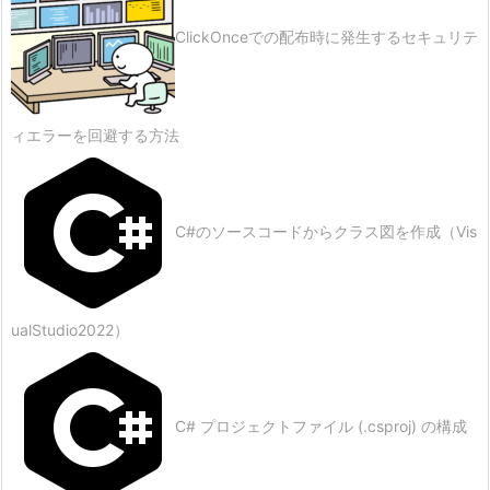
ClickOnceでの配布時に発生するセキュリテ
ィエラーを回避する方法
C#のソースコードからクラス図を作成（Vis
ualStudio2022）
C# プロジェクトファイル (.csproj) の構成