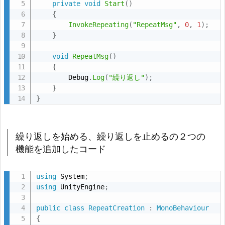
返
private
void
Start
(
)
{
し
InvokeRepeating
(
"RepeatMsg"
,
0
,
1
)
;
の
}
形
void
RepeatMsg
(
)
1.
{
2.
        Debug
.
Log
(
"繰り返し"
)
;
繰
}
り
}
返
し
繰り返しを始める、繰り返しを止めるの２つの
を
機能を追加したコード
始
め
る、
using
 System
;
using
 UnityEngine
;
繰
り
public
class
RepeatCreation
:
MonoBehaviour
返
{