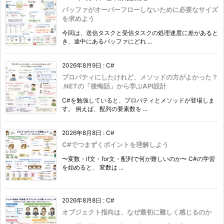
バッファがオーバーフローしないために必要なサイズ
を求めよう
今回は、送信タスクと受信タスクの処理速度に差があると
き、途中にあるバッファにどれ ...
2026年8月9日
:
C#
プロパティにしたけれど、メソッドの方がよかった？
.NETの「後悔話」から学ぶAPI設計
C#を勉強していると、プロパティとメソッドが登場しま
す。 例えば、配列の要素数を ...
2026年8月8日
:
C#
C#でつまずくポイントを理解しよう
〜変数・if文・for文・配列で何が難しいのか〜 C#の学習
を始めると、 変数は ...
2026年8月8日
:
C#
オブジェクト指向は、なぜ最初に難しく感じるのか