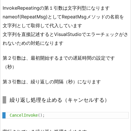
り
InvokeRepeatingの第１引数は文字列型になります
返
nameof(RepeatMsg)としてRepeatMsgメソッドの名前を
し
パ
文字列として取得して代入しています
タ
文字列を直接記述するとVisualStudioでエラーチェックがさ
ー
れないための対処になります
ン
第２引数は、最初開始するまでの遅延時間の設定です
（秒）
第３引数は、繰り返しの間隔（秒）になります
繰り返し処理を止める（キャンセルする）
CancelInvoke
(
)
;