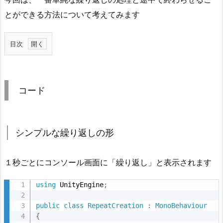
とができる方法について考えてみます
目次
1.
コ
ー
コード
ド
1.
1.
シンプルな繰り返しの形
シ
ン
１秒ごとにコンソール画面に「繰り返し」と表示されます
プ
ル
using
 UnityEngine
;
な
繰
public
class
RepeatCreation
:
MonoBehaviour
り
{