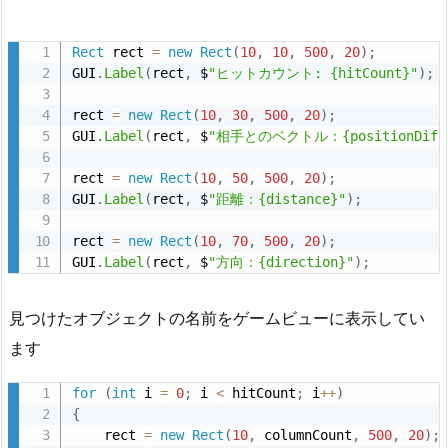
Rect
 rect 
=
new
Rect
(
10
,
10
,
500
,
20
)
;
GUI
.
Label
(
rect
,
 $
"ヒットカウント: {hitCount}"
)
;
rect 
=
new
Rect
(
10
,
30
,
500
,
20
)
;
GUI
.
Label
(
rect
,
 $
"相手とのベクトル：{positionDiff
rect 
=
new
Rect
(
10
,
50
,
500
,
20
)
;
GUI
.
Label
(
rect
,
 $
"距離：{distance}"
)
;
rect 
=
new
Rect
(
10
,
70
,
500
,
20
)
;
GUI
.
Label
(
rect
,
 $
"方向：{direction}"
)
;
見つけたオブジェクトの名前をゲームビューに表示してい
ます
for
(
int
 i 
=
0
;
 i 
<
 hitCount
;
 i
++
)
{
    rect 
=
new
Rect
(
10
,
 columnCount
,
500
,
20
)
;