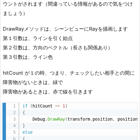
ウントがされます（間違っている情報があるので気をつけ
ましょう）
DrawRayメソッドは、シーンビューにRayを描画します
第１引数は、ラインを引く始点
第２引数は、方向のベクトル（長さも関係あり）
第３引数は、ライン色
hitCount が１の時、つまり、チェックしたい相手との間に
障害物がないときは、緑で
障害物があるときは、赤で線を引きます
if
(
hitCount 
==
1
)
{
    Debug
.
DrawRay
(
transform
.
position
,
 position
}
else
{