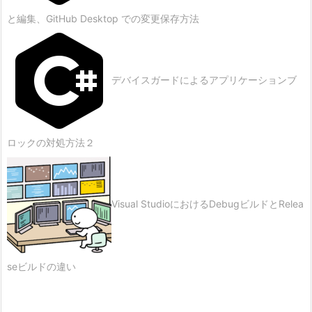
と編集、GitHub Desktop での変更保存方法
デバイスガードによるアプリケーションブ
ロックの対処方法２
Visual StudioにおけるDebugビルドとRelea
seビルドの違い