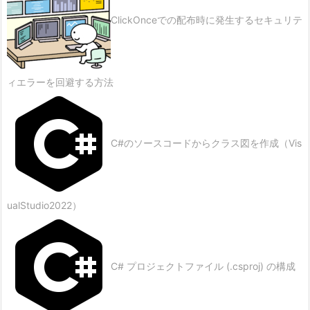
ClickOnceでの配布時に発生するセキュリテ
ィエラーを回避する方法
C#のソースコードからクラス図を作成（Vis
ualStudio2022）
C# プロジェクトファイル (.csproj) の構成