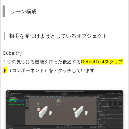
ン
構
シーン構成
成
2.
1.
相手を見つけようとしているオブジェクト
相
手
Cubeです
を
１つの見つける機能を持った後述する
DetectTestスクリプ
見
つ
ト
（コンポーネント）をアタッチしています
け
よ
う
と
し
て
い