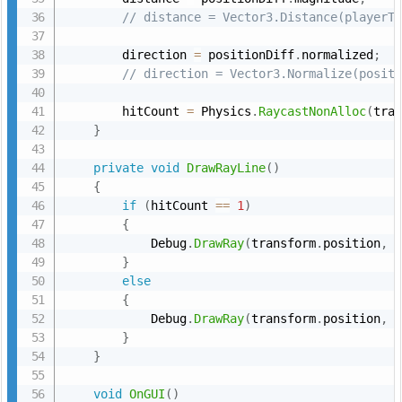
// distance = Vector3.Distance(playerT
        direction 
=
 positionDiff
.
normalized
;
// direction = Vector3.Normalize(posit
        hitCount 
=
 Physics
.
RaycastNonAlloc
(
tra
}
private
void
DrawRayLine
(
)
{
if
(
hitCount 
==
1
)
{
            Debug
.
DrawRay
(
transform
.
position
,
 
}
else
{
            Debug
.
DrawRay
(
transform
.
position
,
 
}
}
void
OnGUI
(
)