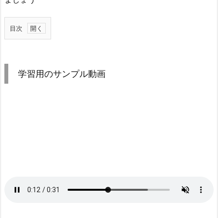
目次
1.
学
習
学習用のサンプル動画
用
の
サ
ン
プ
ル
動
画
2.
シ
ー