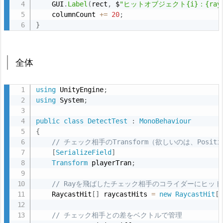
    GUI
.
Label
(
rect
,
 $
"ヒットオブジェクト{i}：{raycast
    columnCount 
+
=
20
;
}
全体
using
 UnityEngine
;
using
 System
;
public
class
DetectTest
:
MonoBehaviour
{
// チェック相手のTransform（欲しいのは、Posit
[
SerializeField
]
Transform
 playerTran
;
// Rayを飛ばしたチェック相手のコライダーにヒッ
    RaycastHit
[
]
 raycastHits 
=
new
RaycastHit
[
// チェック相手との差をベクトルで管理