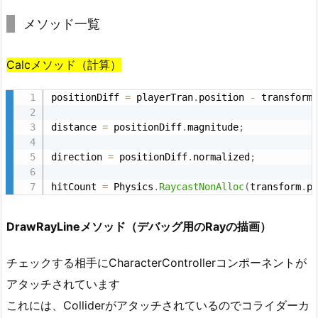
メソッド一覧
Calcメソッド（計算）
positionDiff 
=
 playerTran
.
position 
-
 transform
distance 
=
 positionDiff
.
magnitude
;
direction 
=
 positionDiff
.
normalized
;
hitCount 
=
 Physics
.
RaycastNonAlloc
(
transform
.
p
DrawRayLineメソッド（デバッグ用のRayの描画）
チェックする相手にCharacterControllerコンポーネントが
アタッチされています
これには、Colliderがアタッチされているのでコライダーカ