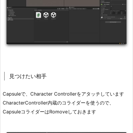
見
つ
け
た
い
相
手
3.
コ
ー
見つけたい相手
ド
3.
Capsuleで、Character Controllerをアタッチしています
1.
CharacterController内蔵のコライダーを使うので、
全
体
CapsuleコライダーはRomoveしておきます
4.
お