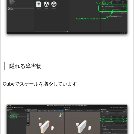
る
オ
ブ
ジ
ェ
ク
ト
2.
2.
隠れる障害物
隠
れ
Cubeでスケールを増やしています
る
障
害
物
2.
3.