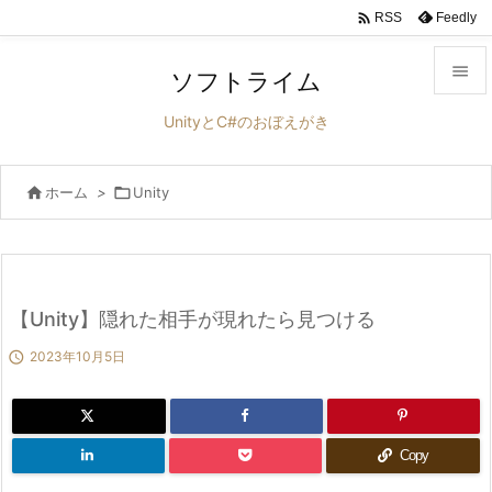

Feedly
RSS

ソフトライム

UnityとC#のおぼえがき
メニュ


ホーム
>

Unity
サイド

前へ

次へ
【Unity】隠れた相手が現れたら見つける


2023年10月5日
検索
Copy