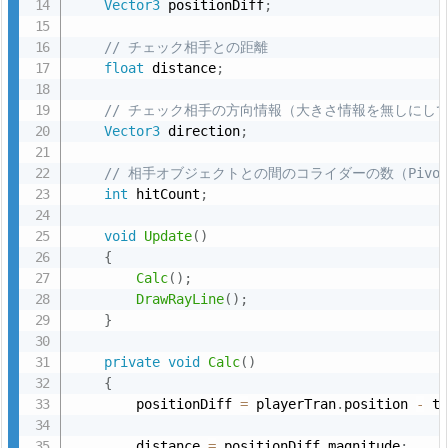
Vector3
 positionDiff
;
// チェック相手との距離
float
 distance
;
// チェック相手の方向情報（大きさ情報を無しにし
Vector3
 direction
;
// 相手オブジェクトとの間のコライダーの数（Pivo
int
 hitCount
;
void
Update
(
)
{
Calc
(
)
;
DrawRayLine
(
)
;
}
private
void
Calc
(
)
{
        positionDiff 
=
 playerTran
.
position 
-
 t
        distance 
=
 positionDiff
.
magnitude
;