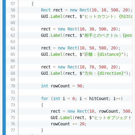
{
Rect
 rect 
=
new
Rect
(
10
,
10
,
500
,
20
)
;
        GUI
.
Label
(
rect
,
 $
"ヒットカウント: {hitCou
        rect 
=
new
Rect
(
10
,
30
,
500
,
20
)
;
        GUI
.
Label
(
rect
,
 $
"相手とのベクトル：{positi
        rect 
=
new
Rect
(
10
,
50
,
500
,
20
)
;
        GUI
.
Label
(
rect
,
 $
"距離：{distance}"
)
;
        rect 
=
new
Rect
(
10
,
70
,
500
,
20
)
;
        GUI
.
Label
(
rect
,
 $
"方向：{direction}"
)
;
int
 rowCount 
=
90
;
for
(
int
 i 
=
0
;
 i 
<
 hitCount
;
 i
++
)
{
            rect 
=
new
Rect
(
10
,
 rowCount
,
500
,
            GUI
.
Label
(
rect
,
 $
"ヒットオブジェクト{i}：{
            rowCount 
+
=
20
;
}