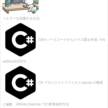
ィエラーを回避する方法
C#のソースコードからクラス図を作成（Vis
ualStudio2022）
C# プロジェクトファイル (.csproj) の構成
と編集、GitHub Desktop での変更保存方法