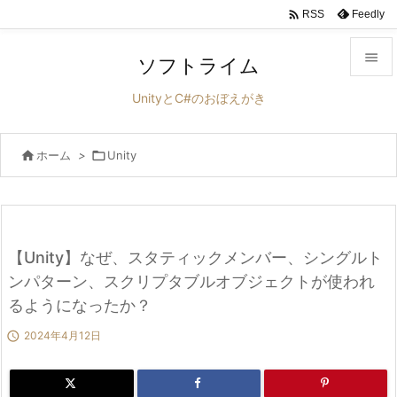

Feedly
RSS

ソフトライム

UnityとC#のおぼえがき
メニュ


ホーム
>

Unity
サイド

前へ

次へ
【Unity】なぜ、スタティックメンバー、シングルト

ンパターン、スクリプタブルオブジェクトが使われ
検索
るようになったか？

2024年4月12日