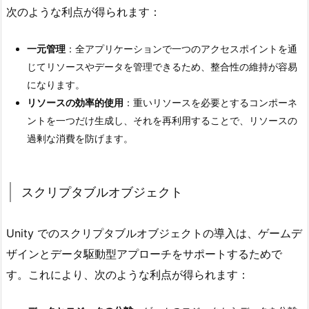
次のような利点が得られます：
リ
プ
一元管理
：全アプリケーションで一つのアクセスポイントを通
タ
じてリソースやデータを管理できるため、整合性の維持が容易
ブ
になります。
ル
リソースの効率的使用
：重いリソースを必要とするコンポーネ
オ
ントを一つだけ生成し、それを再利用することで、リソースの
ブ
過剰な消費を防げます。
ジ
ェ
ク
スクリプタブルオブジェクト
ト
Unity でのスクリプタブルオブジェクトの導入は、ゲームデ
ザインとデータ駆動型アプローチをサポートするためで
す。これにより、次のような利点が得られます：