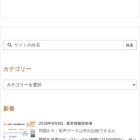
カテゴリー
カ
テ
ゴ
リ
ー
新着
2026年8月6日
:
基本情報技術者
問題8-6：音声データは何分記録できるか
問題文 音声のサンプリングを1秒間に11,000回行い、サン