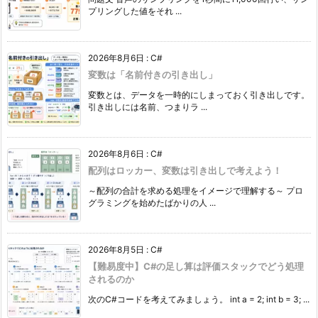
プリングした値をそれ ...
2026年8月6日
:
C#
変数は「名前付きの引き出し」
変数とは、データを一時的にしまっておく引き出しです。
引き出しには名前、つまりラ ...
2026年8月6日
:
C#
配列はロッカー、変数は引き出しで考えよう！
～配列の合計を求める処理をイメージで理解する～ プロ
グラミングを始めたばかりの人 ...
2026年8月5日
:
C#
【難易度中】C#の足し算は評価スタックでどう処理
されるのか
次のC#コードを考えてみましょう。 int a = 2; int b = 3; ...