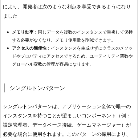
ン
により、開発者は次のような利点を享受できるようになり
バ
ました：
ー
2.
メモリ効率
：同じデータを複数のインスタンスで重複して保持
シ
する必要がなくなり、メモリ使用量を削減できます。
ン
アクセスの簡便性
：インスタンスを生成せずにクラスのメソッ
グ
ドやプロパティにアクセスできるため、ユーティリティ関数や
ル
グローバル変数の管理が容易になります。
ト
ン
パ
シングルトンパターン
タ
ー
シングルトンパターンは、アプリケーション全体で唯一の
ン
インスタンスを持つことが望ましいコンポーネント（例：
3.
設定管理者、データベース接続、ゲームマネージャー）が
ス
必要な場合に使用されます。このパターンの採用により、
ク