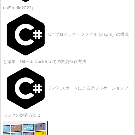
ualStudio2022）
C# プロジェクトファイル (.csproj) の構成
と編集、GitHub Desktop での変更保存方法
デバイスガードによるアプリケーションブ
ロックの対処方法２