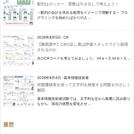
配列はロッカー、変数は引き出しで考えよう！
～配列の合計を求める処理をイメージで理解する～ プロ
グラミングを始めたばかりの人 ...
2026年8月5日
:
C#
【難易度中】C#の足し算は評価スタックでどう処理
されるのか
次のC#コードを考えてみましょう。 int a = 2; int b = 3; ...
2026年8月4日
:
基本情報技術者
状態遷移表を使って文字列を検査する問題をやさしく
解説
基本情報技術者試験では、文字列を左から順番に読み取り
ながら、現在の状態を変化させ ...
履歴