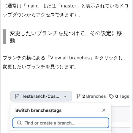
サ
（通常は「main」または「master」と表示されているドロ
イ
ップダウンからアクセスできます）。
ト
で
変更したいブランチを見つけて、その設定に移
ブ
動
ラ
ン
チ
ブランチの横にある「View all branches」をクリックし、
名
変更したいブランチを見つけます。
を
変
更
す
る
2.
G
i