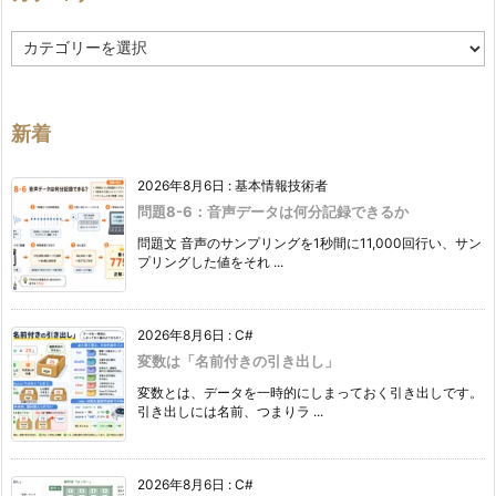
カ
テ
ゴ
リ
ー
新着
2026年8月6日
:
基本情報技術者
問題8-6：音声データは何分記録できるか
問題文 音声のサンプリングを1秒間に11,000回行い、サン
プリングした値をそれ ...
2026年8月6日
:
C#
変数は「名前付きの引き出し」
変数とは、データを一時的にしまっておく引き出しです。
引き出しには名前、つまりラ ...
2026年8月6日
:
C#