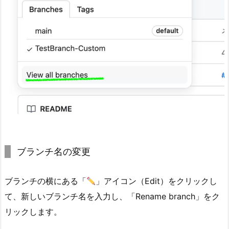
t
H
u
b
D
e
s
k
t
o
p
で
ブランチ名の変更
の
変
ブランチの横にある「
」アイコン（Edit）をクリックし
更
て、新しいブランチ名を入力し、「Rename branch」をク
の
リックします。
同