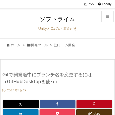

Feedly
RSS

ソフトライム

UnityとC#のおぼえがき
メニュ


ホーム
>

開発ツール
>

チーム開発
サイド

前へ

次へ
Gitで開発途中にブランチ名を変更するには

（GitHubDesktopを使う）
検索

2024年4月27日
Copy