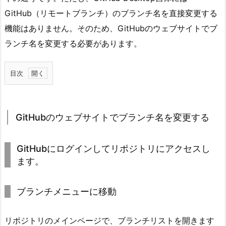
GitHub（リモートブランチ）のブランチ名を直接変更する
機能はありません。そのため、GitHubのウェブサイトでブ
ランチ名を変更する必要があります。
目次
1.
G
i
GitHubのウェブサイトでブランチ名を変更する
t
H
GitHubにログインしてリポジトリにアクセスし
u
ます。
b
の
ブランチメニューに移動
ウ
ェ
ブ
リポジトリのメインページで、ブランチリストを開きます