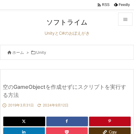

Feedly
RSS

ソフトライム

UnityとC#のおぼえがき
メニュ


ホーム
>

Unity
サイド

前へ

次へ
空のGameObjectを作成せずにスクリプトを実行す

る方法
検索

2019年3月31日

2024年9月12日
Copy