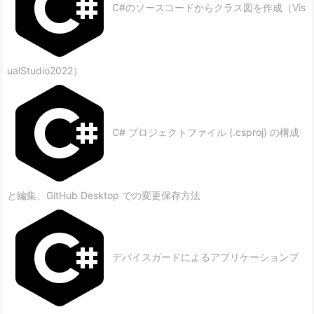
C#のソースコードからクラス図を作成（Vis
ualStudio2022）
C# プロジェクトファイル (.csproj) の構成
と編集、GitHub Desktop での変更保存方法
デバイスガードによるアプリケーションブ