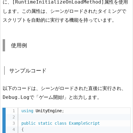
に、
属性を使用
[RuntimeInitializeOnLoadMethod]
ン
します。この属性は、シーンがロードされたタイミングで
プ
スクリプトを自動的に実行する機能を持っています。
ル
コ
ー
ド
使用例
2.
2.
コ
サンプルコード
ー
ド
以下のコードは、シーンがロードされた直後に実行され、
の
で「ゲーム開始!」と出力します。
Debug.Log
説
明
using
 UnityEngine
;
2.
public
static
class
ExampleScript
3.
{
実