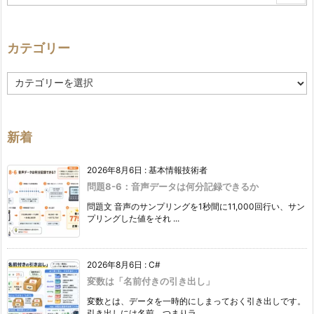
カテゴリー
カ
テ
ゴ
リ
ー
新着
2026年8月6日
:
基本情報技術者
問題8-6：音声データは何分記録できるか
問題文 音声のサンプリングを1秒間に11,000回行い、サン
プリングした値をそれ ...
2026年8月6日
:
C#
変数は「名前付きの引き出し」
変数とは、データを一時的にしまっておく引き出しです。
引き出しには名前、つまりラ ...