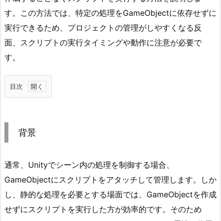
す。この方法では、特定の処理をGameObjectに依存せずに
実行できるため、プロジェクトの管理がしやすくなる反
面、スクリプトの実行タイミングや動作に注意が必要で
す。
目次
1.
背
景
背景
2.
使
通常、Unityでシーン内の処理を制御する場合、
用
例
GameObjectにスクリプトをアタッチして管理します。しか
2.
し、静的な処理を必要とする場面では、GameObjectを作成
1.
せずにスクリプトを実行した方が効率的です。そのため
サ