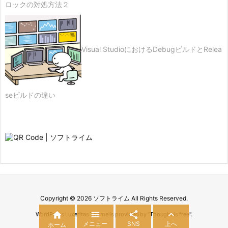
ロックの対処方法２
Visual StudioにおけるDebugビルドとRelea
seビルドの違い
Copyright ©
2026
ソフトライム
All Rights Reserved.




WordPress Luxeritas Theme is provided by "
Thought is free
".
メニュー
SNS
上へ
ホーム