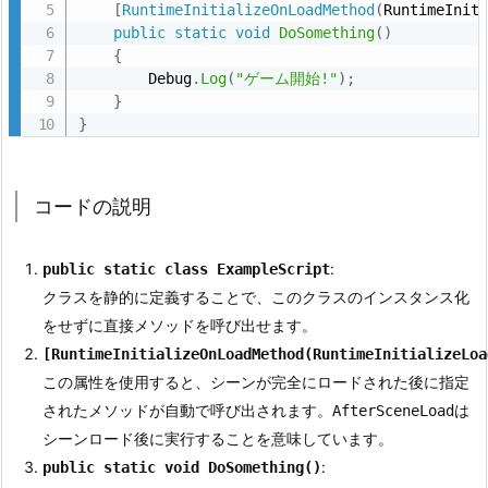
[
RuntimeInitializeOnLoadMethod
(
RuntimeInit
行
public
static
void
DoSomething
(
)
の
{
        Debug
.
Log
(
"ゲーム開始!"
)
;
流
}
れ
}
2.
4.
ビ
コードの説明
ル
ド
:
public static class ExampleScript
時
クラスを静的に定義することで、このクラスのインスタンス化
の
をせずに直接メソッドを呼び出せます。
動
[RuntimeInitializeOnLoadMethod(RuntimeInitializeLoa
作
この属性を使用すると、シーンが完全にロードされた後に指定
2.
されたメソッドが自動で呼び出されます。
は
AfterSceneLoad
5.
シーンロード後に実行することを意味しています。
注
:
public static void DoSomething()
意