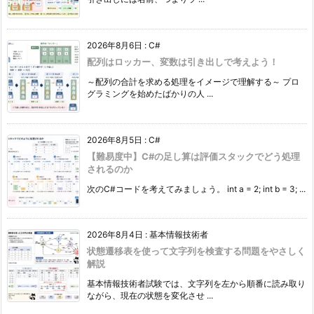
2026年8月6日
:
C#
配列はロッカー、変数は引き出しで考えよう！
～配列の合計を求める処理をイメージで理解する～ プロ
グラミングを始めたばかりの人 ...
2026年8月5日
:
C#
【難易度中】C#の足し算は評価スタックでどう処理
されるのか
次のC#コードを考えてみましょう。 int a = 2; int b = 3; ...
2026年8月4日
:
基本情報技術者
状態遷移表を使って文字列を検査する問題をやさしく
解説
基本情報技術者試験では、文字列を左から順番に読み取り
ながら、現在の状態を変化させ ...