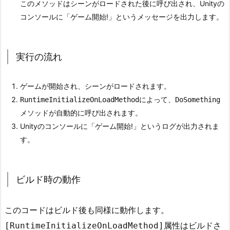
このメソッドはシーンがロードされた後に呼び出され、Unityの
事
コンソールに「ゲーム開始!」というメッセージを出力します。
項
3.
ま
実行の流れ
と
め
ゲームが開始され、シーンがロードされます。
によって、
RuntimeInitializeOnLoadMethod
DoSomething
メソッドが自動的に呼び出されます。
Unityのコンソールに「ゲーム開始!」というログが出力されま
す。
ビルド時の動作
このコードはビルド後も同様に動作します。
属性はビルドさ
[RuntimeInitializeOnLoadMethod]