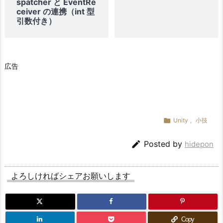
spatcher と EventRe
ceiver の連携（int 型
引数付き）
広告

Unity
,
小技

Posted by
hidepon
よろしければシェアお願いします
Copy