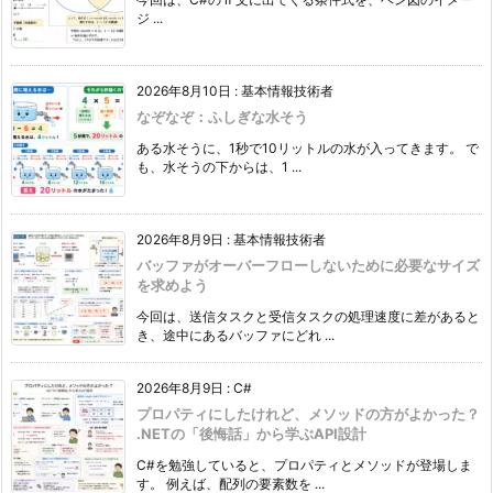
ジ ...
2026年8月10日
:
基本情報技術者
なぞなぞ：ふしぎな水そう
ある水そうに、1秒で10リットルの水が入ってきます。 で
も、水そうの下からは、1 ...
2026年8月9日
:
基本情報技術者
バッファがオーバーフローしないために必要なサイズ
を求めよう
今回は、送信タスクと受信タスクの処理速度に差があると
き、途中にあるバッファにどれ ...
2026年8月9日
:
C#
プロパティにしたけれど、メソッドの方がよかった？
.NETの「後悔話」から学ぶAPI設計
C#を勉強していると、プロパティとメソッドが登場しま
す。 例えば、配列の要素数を ...