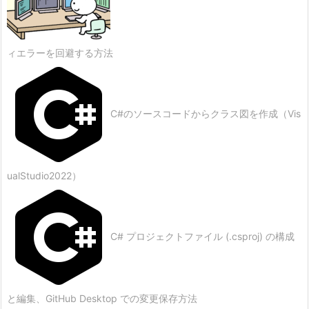
ィエラーを回避する方法
C#のソースコードからクラス図を作成（Vis
ualStudio2022）
C# プロジェクトファイル (.csproj) の構成
と編集、GitHub Desktop での変更保存方法