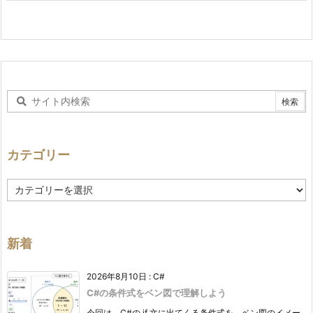
カテゴリー
カ
テ
ゴ
リ
ー
新着
2026年8月10日
:
C#
C#の条件式をベン図で理解しよう
今回は、C#の if 文に出てくる条件式を、ベン図のイメー