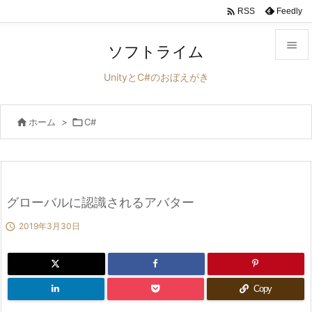

Feedly
RSS

ソフトライム

UnityとC#のおぼえがき
メニュ


ホーム
>

C#
サイド

前へ

次へ
グローバルに認識されるアバター


2019年3月30日
検索
Copy