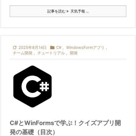
記事を読む
天気予報 ...

2025年8月14日

C#
,
WindowsFormアプリ
,
チーム開発
,
チュートリアル
,
開発
C#とWinFormsで学ぶ！クイズアプリ開
発の基礎（目次）