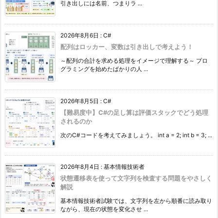
引き出しには名前、つまりラ ...
2026年8月6日
:
C#
配列はロッカー、変数は引き出しで考えよう！
～配列の合計を求める処理をイメージで理解する～ プロ
グラミングを始めたばかりの人 ...
2026年8月5日
:
C#
【難易度中】C#の足し算は評価スタックでどう処理
されるのか
次のC#コードを考えてみましょう。 int a = 2; int b = 3; ...
2026年8月4日
:
基本情報技術者
状態遷移表を使って文字列を検査する問題をやさしく
解説
基本情報技術者試験では、文字列を左から順番に読み取り
ながら、現在の状態を変化させ ...