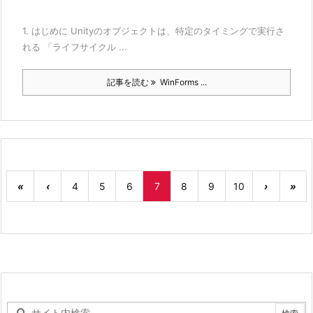
1. はじめに Unityのオブジェクトは、特定のタイミングで実行さ
れる 「ライフサイクル ...
記事を読む
WinForms ...
«
‹
4
5
6
7
8
9
10
›
»