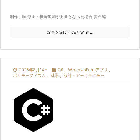
制作手順 修正・機能追加が必要となった場合 資料編
記事を読む
C#とWinF ...

2025年8月14日

C#
,
WindowsFormアプリ
,
ポリモーフィズム
,
継承
,
設計・アーキテクチャ