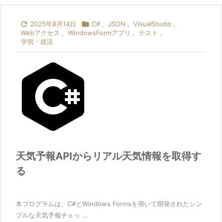

2025年8月14日

C#
,
JSON
,
VisualStudio
,
Webアクセス
,
WindowsFormアプリ
,
テスト
,
学習・就活
天気予報APIからリアル天気情報を取得す
る
本プログラムは、C#とWindows Formsを用いて開発されたシン
プルな天気予報チェッ ...