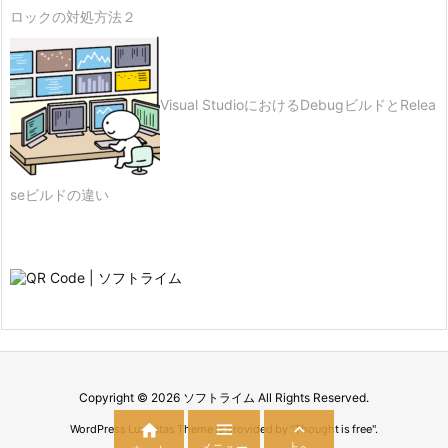
ロックの対処方法２
Visual StudioにおけるDebugビルドとRelea
seビルドの違い
Copyright ©
2026
ソフトライム
All Rights Reserved.



WordPress Luxeritas Theme is provided by "
Thought is free
".
メニュー
上へ