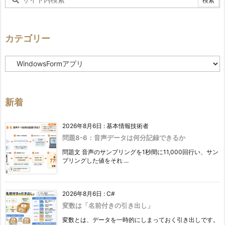
カテゴリー
カ
テ
ゴ
リ
ー
新着
2026年8月6日
:
基本情報技術者
問題8-6：音声データは何分記録できるか
問題文 音声のサンプリングを1秒間に11,000回行い、サン
プリングした値をそれ ...
2026年8月6日
:
C#
変数は「名前付きの引き出し」
変数とは、データを一時的にしまっておく引き出しです。