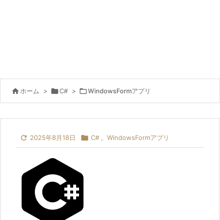

ホーム
>

C#
>

WindowsFormアプリ

2025年8月18日

C#
,
WindowsFormアプリ