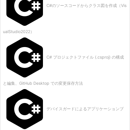
C#のソースコードからクラス図を作成（Vis
ualStudio2022）
C# プロジェクトファイル (.csproj) の構成
と編集、GitHub Desktop での変更保存方法
デバイスガードによるアプリケーションブ