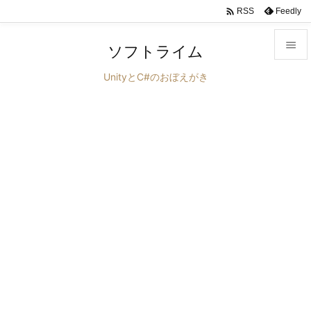

Feedly
RSS

ソフトライム

UnityとC#のおぼえがき
メニュ

サイド

前へ

次へ

検索