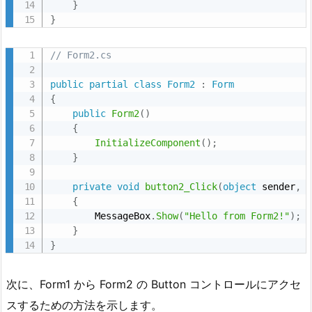
}
}
// Form2.cs
public
partial
class
Form2
:
Form
{
public
Form2
(
)
{
InitializeComponent
(
)
;
}
private
void
button2_Click
(
object
 sender
,
{
        MessageBox
.
Show
(
"Hello from Form2!"
)
;
}
}
次に、Form1 から Form2 の Button コントロールにアクセ
スするための方法を示します。