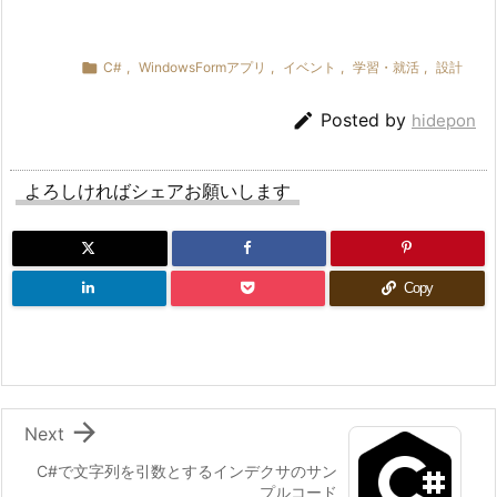

C#
,
WindowsFormアプリ
,
イベント
,
学習・就活
,
設計

Posted by
hidepon
よろしければシェアお願いします
Copy

Next
C#で文字列を引数とするインデクサのサン
プルコード