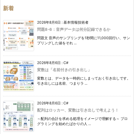
リ
ー
新着
2026年8月6日
:
基本情報技術者
問題8-6：音声データは何分記録できるか
問題文 音声のサンプリングを1秒間に11,000回行い、サン
プリングした値をそれ ...
2026年8月6日
:
C#
変数は「名前付きの引き出し」
変数とは、データを一時的にしまっておく引き出しです。
引き出しには名前、つまりラ ...
2026年8月6日
:
C#
配列はロッカー、変数は引き出しで考えよう！
～配列の合計を求める処理をイメージで理解する～ プロ
グラミングを始めたばかりの人 ...