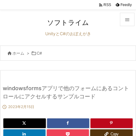

Feedly
RSS

ソフトライム

UnityとC#のおぼえがき
メニュ


ホーム
>

C#
サイド

前へ

次へ
windowsformsアプリで他のフォームにあるコント

ロールにアクセルするサンプルコード
検索

2023年2月15日
Copy