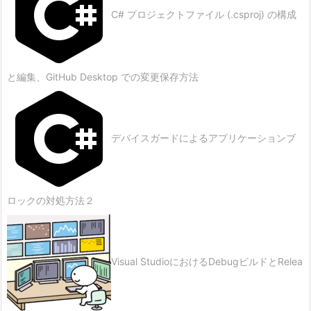
C# プロジェクトファイル (.csproj) の構成
と編集、GitHub Desktop での変更保存方法
デバイスガードによるアプリケーションブ
ロックの対処方法２
Visual StudioにおけるDebugビルドとRelea