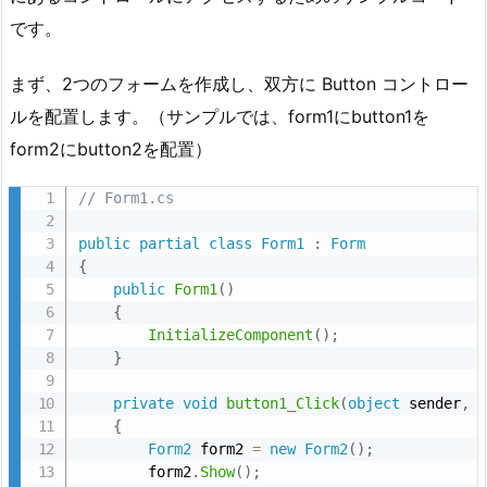
です。
まず、2つのフォームを作成し、双方に Button コントロー
ルを配置します。（サンプルでは、form1にbutton1を
form2にbutton2を配置）
// Form1.cs
public
partial
class
Form1
:
Form
{
public
Form1
(
)
{
InitializeComponent
(
)
;
}
private
void
button1_Click
(
object
 sender
,
{
Form2
 form2 
=
new
Form2
(
)
;
        form2
.
Show
(
)
;