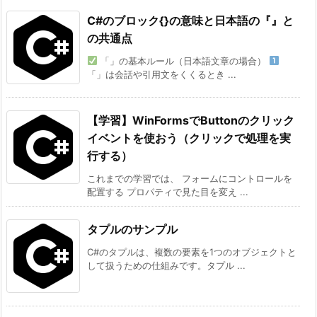
C#のブロック{}の意味と日本語の『』と
の共通点
「」の基本ルール（日本語文章の場合）
「」は会話や引用文をくくるとき ...
【学習】WinFormsでButtonのクリック
イベントを使おう（クリックで処理を実
行する）
これまでの学習では、 フォームにコントロールを
配置する プロパティで見た目を変え ...
タプルのサンプル
C#のタプルは、複数の要素を1つのオブジェクトと
して扱うための仕組みです。タプル ...