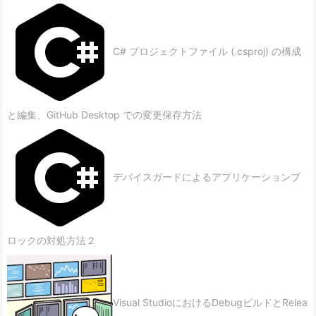
C# プロジェクトファイル (.csproj) の構成
と編集、GitHub Desktop での変更保存方法
デバイスガードによるアプリケーションブ
ロックの対処方法２
Visual StudioにおけるDebugビルドとRelea