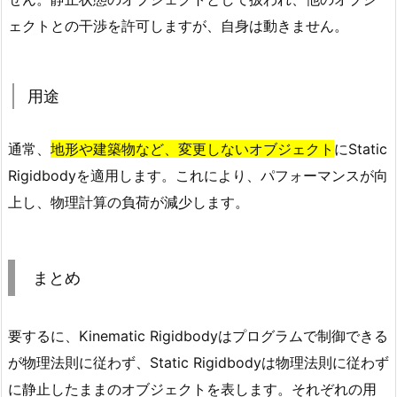
t
ェクトとの干渉を許可しますが、自身は動きません。
i
c
（ス
用途
タ
テ
ィ
通常、
地形や建築物など、変更しないオブジェクト
にStatic
ッ
Rigidbodyを適用します。これにより、パフォーマンスが向
ク）
上し、物理計算の負荷が減少します。
2.
1.
振
まとめ
る
舞
い
要するに、Kinematic Rigidbodyはプログラムで制御できる
2.
が物理法則に従わず、Static Rigidbodyは物理法則に従わず
2.
に静止したままのオブジェクトを表します。それぞれの用