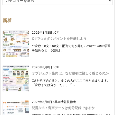
テ
ゴ
リ
ー
新着
2026年8月8日
:
C#
C#でつまずくポイントを理解しよう
〜変数・if文・for文・配列で何が難しいのか〜 C#の学習
を始めると、 変数は ...
2026年8月8日
:
C#
オブジェクト指向は、なぜ最初に難しく感じるのか
C#を学び始めると、多くの人がここで立ち止まります。
「変数までは分かった。」「 ...
2026年8月6日
:
基本情報技術者
問題8-6：音声データは何分記録できるか