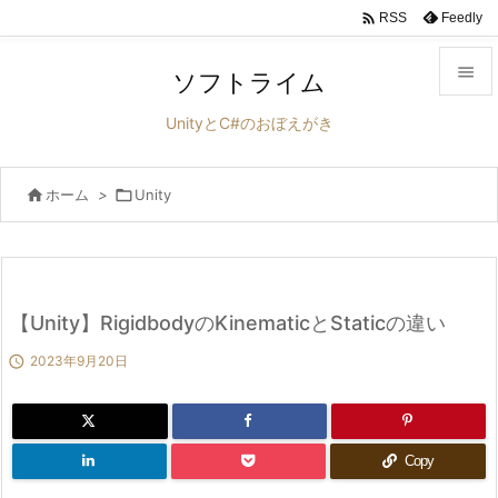

Feedly
RSS

ソフトライム

UnityとC#のおぼえがき
メニュ


ホーム
>

Unity
サイド

前へ

次へ
【Unity】RigidbodyのKinematicとStaticの違い


2023年9月20日
検索
Copy