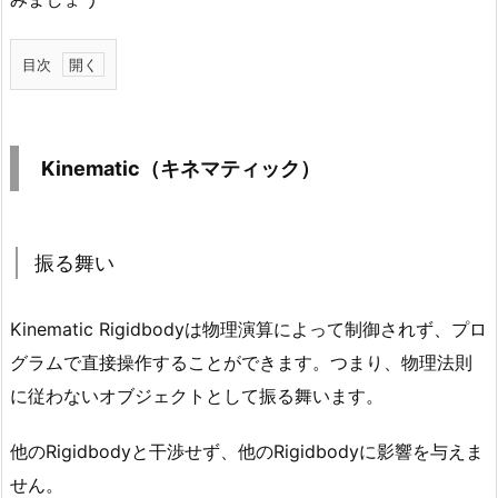
目次
1.
K
i
Kinematic（キネマティック）
n
e
m
振る舞い
a
t
i
Kinematic Rigidbodyは
物理演算によって制御されず、プロ
c
グラムで直接操作することができます
。つまり、物理法則
（キ
に従わないオブジェクトとして振る舞います。
ネ
マ
他のRigidbodyと干渉せず、他のRigidbodyに影響を与えま
テ
せん。