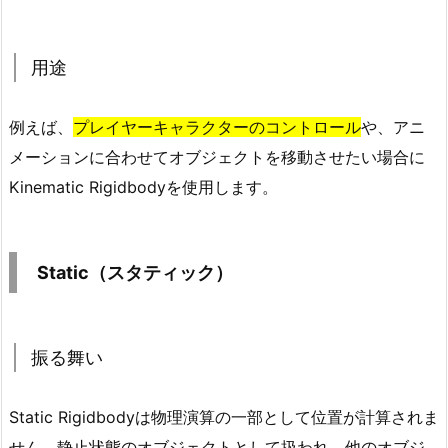
ィ
ッ
ク）
用途
1.
1.
例えば、
プレイヤーキャラクターのコントロール
や、アニ
振
メーションに合わせてオブジェクトを移動させたい場合に
る
舞
Kinematic Rigidbodyを使用します。
い
1.
2.
Static（スタティック）
用
途
2.
振る舞い
S
t
Static Rigidbodyは
物理演算の一部として位置が計算されま
a
せん
。静止状態のオブジェクトとして扱われ、他のオブジ