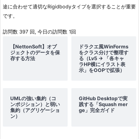
用
途に合わせて適切なRigidbodyタイプを選択することが重要
途
です。
3.
ま
訪問数 397 回, 今日の訪問数 1回
と
め
【NettonSoft】オブ
ドラクエ風WinForms
ジェクトのデータを保
をクラス分けで整理す
存する方法
る（Lv5 → 「各キャ
ラHP横にイラスト表
示」をOOPで拡張）
UMLの強い集約（コ
GitHub Desktopで実
ンポジション）と弱い
践する「Squash mer
集約（アグリゲーショ
ge」完全ガイド
ン）