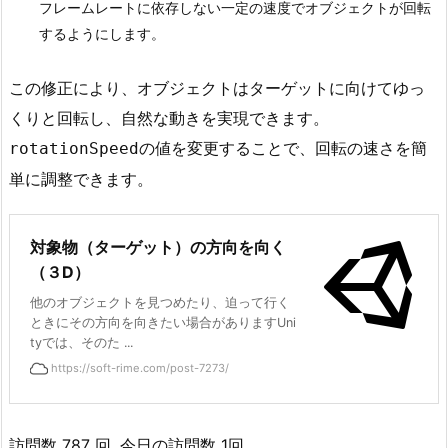
フレームレートに依存しない一定の速度でオブジェクトが回転
ポ
するようにします。
イ
rotationSpeed * Time.deltaTime
ン
この修正により、オブジェクトはターゲットに向けてゆっ
ト
くりと回転し、自然な動きを実現できます。
の値を変更することで、回転の速さを簡
rotationSpeed
rotationSpeed
単に調整できます。
対象物（ターゲット）の方向を向く
（３D）
他のオブジェクトを見つめたり、迫って行く
ときにその方向を向きたい場合がありますUni
tyでは、そのた ...
https://soft-rime.com/post-7273/
訪問数 787 回, 今日の訪問数 1回