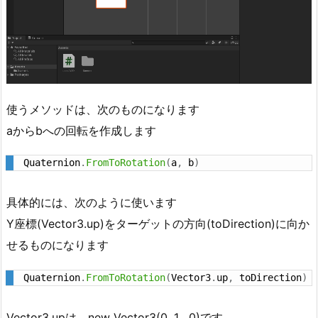
え
る
1.
1.
サ
ン
使うメソッドは、次のものになります
プ
aからbへの回転を作成します
ル
動
Quaternion
.
FromToRotation
(
a
,
 b
)
画
1.
具体的には、次のように使います
2.
Y座標(Vector3.up)をターゲットの方向(toDirection)に向か
リ
せるものになります
フ
ァ
Quaternion
.
FromToRotation
(
Vector3
.
up
,
 toDirection
)
ク
タ
Vector3.upは、new Vector3(0, 1 , 0)です