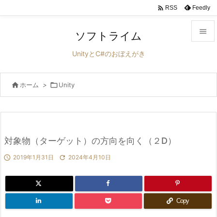

Feedly
RSS

ソフトライム

UnityとC#のおぼえがき
メニュ


ホーム
>

Unity
サイド

前へ

次へ
対象物（ターゲット）の方向を向く（２D）


2019年1月31日

2024年4月10日
検索
Copy