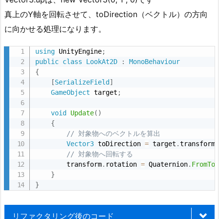
リ
ン
真上のY軸を回転させて、toDirection（ベクトル）の方向
グ
に向かせる処理になります。
の
ポ
using
 UnityEngine
;
public
class
LookAt2D
:
MonoBehaviour
イ
{
ン
[
SerializeField
]
ト
GameObject
 target
;
1.
void
Update
(
)
3.
{
実
// 対象物へのベクトルを算出
行
Vector3
 toDirection 
=
 target
.
transform
// 対象物へ回転する
結
        transform
.
rotation 
=
 Quaternion
.
FromTo
果
}
2.
}
ゆ
っ
リファクタリング後のコード