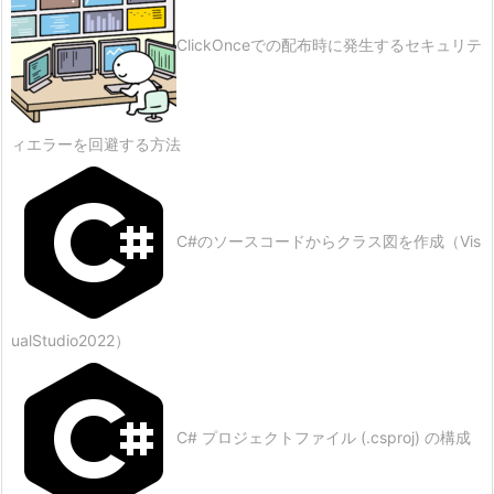
ClickOnceでの配布時に発生するセキュリテ
ィエラーを回避する方法
C#のソースコードからクラス図を作成（Vis
ualStudio2022）
C# プロジェクトファイル (.csproj) の構成