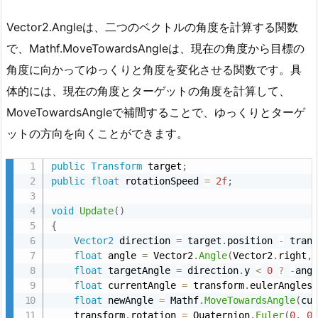
public
Transform
 target
;
// ターゲットへの参
ク
public
float
 rotationSpeed 
=
2f
;
// 回転の
Vector2.Angleは、二つのベクトルの角度を計算する関数
タ
private
void
Update
(
)
で、Mathf.MoveTowardsAngleは、現在の角度から目標の
リ
{
ン
の使用
角度に向かってゆっくりと角度を変化させる関数です。具
SerializeField
target
RotateTowardsTargetSmoothly
(
)
;
グ
SerializeField
体的には、現在の角度とターゲットの角度を計算して、
}
の
MoveTowardsAngleで補間することで、ゆっくりとターゲ
/// <summary>
ポ
private
ットの方向を向くことができます。
/// ターゲットに向けてオブジェクトをゆっくりと
イ
/// </summary>
ン
private
void
RotateTowardsTargetSmoothly
(
)
public
Transform
 target
;
ト
{
public
float
 rotationSpeed 
=
2f
;
if
(
target 
==
null
)
return
;
// ターゲ
2.
void
Update
(
)
3.
// ターゲットに向けた回転を計算
{
V
Quaternion
 targetRotation 
=
CalculateT
Vector2
 direction 
=
 target
.
position 
-
 tran
e
float
 angle 
=
 Vector2
.
Angle
(
Vector2
.
right
,
// 現在の回転から目標の回転へと、線形補間を
float
 targetAngle 
=
 direction
.
y 
<
0
?
-
ang
c
SmoothlyInterpolateRotation
(
targetRota
float
 currentAngle 
=
 transform
.
eulerAngles
t
}
float
 newAngle 
=
 Mathf
.
MoveTowardsAngle
(
cu
o
    transform
.
rotation 
=
 Quaternion
.
Euler
(
0
,
0