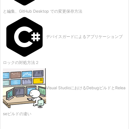
と編集、GitHub Desktop での変更保存方法
デバイスガードによるアプリケーションブ
ロックの対処方法２
Visual StudioにおけるDebugビルドとRelea
seビルドの違い