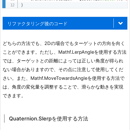
r
/// <summary>
}
/// ターゲットに向けた回転を計算する。
2.
/// </summary>
A
リファクタリング後のコード
/// <returns>ターゲットに向けた回転。</returns
n
private
Quaternion
CalculateTargetRotation
g
{
using
 UnityEngine
;
Vector2
 direction 
=
 target
.
position 
-
 
l
どちらの方法でも、2Dの場合でもターゲットの方向を向く
float
 angle 
=
 Mathf
.
Atan2
(
direction
.
y
,
e
public
class
SmoothRotation
:
MonoBehaviour
ことができます。ただし、Mathf.LerpAngleを使用する方法
return
 Quaternion
.
Euler
(
0
,
0
,
 angle
)
;
{
と
}
では、ターゲットとの距離によっては正しい角度が得られ
public
Transform
 target
;
// ターゲットへの参
M
ない場合がありますので、その点に注意して使用してくだ
public
float
 rotationSpeed 
=
2f
;
// 回転の
/// <summary>
a
さい。また、Mathf.MoveTowardsAngleを使用する方法で
/// 指定された回転へとオブジェクトを滑らかに回
t
private
void
Update
(
)
/// </summary>
は、角度の変化量を調整することで、滑らかな動きを実現
{
h
/// <param name="targetRotation">目標の回転。
RotateTowardsTarget
(
)
;
できます。
f.
private
void
SmoothlyInterpolateRotation
(
Q
}
{
M
        transform
.
rotation 
=
 Quaternion
.
Lerp
(
t
o
/// <summary>
}
v
Quaternion.Slerpを使用する方法
/// ターゲットに向けてオブジェクトをゆっくりと
}
/// </summary>
e
private
void
RotateTowardsTarget
(
)