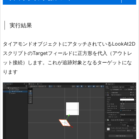
く
り
using
 UnityEngine
;
向
実行結果
き
public
class
LookAt2D
:
MonoBehaviour
を
{
[
SerializeField
]
変
タイアモンドオブジェクトにアタッチされているLookAt2D
private
GameObject
 target
;
// 対象のGameOb
え
スクリプトのTargetフィールドに正方形を代入（アウトレ
る
private
void
Update
(
)
ット接続）します。これが追跡対象となるターゲットにな
2.
{
ります
RotateTowardsTarget
(
)
;
1.
}
M
a
/// <summary>
t
/// オブジェクトをターゲットの方向に回転させる。
/// </summary>
h
private
void
RotateTowardsTarget
(
)
f.
{
L
// ターゲットが設定されていなければ、処理を
e
if
(
target 
==
null
)
return
;