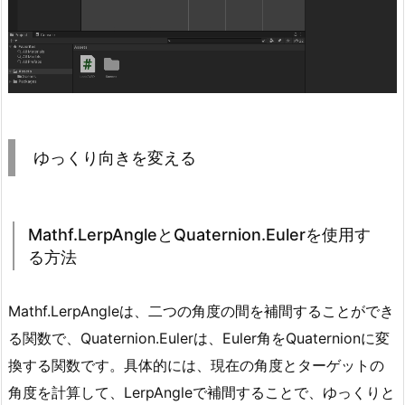
r
// ターゲットへの方向を算出
p
Vector3
 targetDirection 
=
CalculateDir
A
n
// ターゲットの方向へ回転させる
AlignRotationToTarget
(
targetDirection
)
g
}
l
e
/// <summary>
ゆっくり向きを変える
と
/// ターゲットへの方向ベクトルを計算する。
/// </summary>
Q
/// <returns>ターゲットへの方向ベクトル。</retu
u
private
Vector3
CalculateDirectionTowardsT
Mathf.LerpAngleとQuaternion.Eulerを使用す
a
{
る方法
t
return
 target
.
transform
.
position 
-
 tra
e
}
r
Mathf.LerpAngleは、二つの角度の間を補間することができ
/// <summary>
n
る関数で、Quaternion.Eulerは、Euler角をQuaternionに変
/// 計算された方向にオブジェクトを回転させる。
i
/// </summary>
換する関数です。具体的には、現在の角度とターゲットの
o
/// <param name="direction">ターゲットへの方
角度を計算して、LerpAngleで補間することで、ゆっくりと
private
void
AlignRotationToTarget
(
Vector3
n.