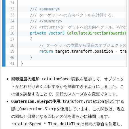
を
/// <summary>
使
/// <summary>
/// ターゲットへの方向ベクトルを計算する。
用
/// ターゲットへの方向ベクトルを計算する。
/// </summary>
/// </summary>
す
/// <returns>ターゲットへの方向ベクトル。</retu
/// <returns>ターゲットへの方向ベクトル。</retu
る
private
Vector3
CalculateDirectionTowardsT
private
Vector3
CalculateDirectionTowardsT
{
方
{
// ターゲットの位置から現在のオブジェクト
法
// ターゲットの位置から現在のオブジェクト
return
 target
.
transform
.
position 
-
 tra
return
 target
.
transform
.
position 
-
 tra
2.
}
}
}
6.
}
リ
フ
回転速度の追加
:
変数を追加して、オブジェク
rotationSpeed
ァ
トがどれだけ速く回転するかを制御できるようにしました。こ
ク
の値を調整することで、回転のスムーズさを変更できます。
回転速度の追加
タ
rotationSpeed
の使用
:
を設定する
Quaternion.Slerp
transform.rotation
リ
際に
を使用しています。この関数は、現在
Quaternion.Slerp
ン
の回転と目標となる回転との間を滑らかに補間します。
の使用
グ
Quaternion.Slerp
transform.rotation
は補間の割合を決定し、
rotationSpeed * Time.deltaTime
の
Quaternion.Slerp