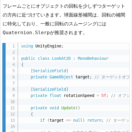
T
フレームごとにオブジェクトの回転を少しずつターゲット
{
o
if
(
target 
==
null
)
return
;
// ターゲ
の方向に近づけていきます。球面線形補間は、回転の補間
w
に特化しており、一般に回転のスムージングには
// ターゲットに向けて必要な新しい角度を計算
a
メソッドの分割
float
 targetAngle 
=
CalculateTargetAng
が推奨されます。
Quaternion.Slerp
r
RotateTowardsTargetSmoothly
d
// 現在の角度からターゲットの角度へと、指定
CalculateTargetRotation
using
 UnityEngine
;
s
float
 newAngle 
=
MoveTowardsTargetAngl
SmoothlyInterpolateRotation
A
public
class
LookAt2D
:
MonoBehaviour
// 新しい角度でオブジェクトを回転させる
n
{
        transform
.
rotation 
=
 Quaternion
.
Euler
(
[
SerializeField
]
g
}
明確な命名
private
GameObject
 target
;
// ターゲットオ
l
/// <summary>
e
[
SerializeField
]
/// ターゲットに向けた角度を計算する。
を
private
float
 rotationSpeed 
=
5f
;
// オブ
条件チェックの追加
RotateTowardsTargetSmoothly
/// </summary>
使
/// <returns>ターゲットに向けた角度。</returns
target
null
private
void
Update
(
)
用
private
float
CalculateTargetAngle
(
)
target
{
{
す
if
(
target 
==
null
)
return
;
// ターゲ
Vector2
 direction 
=
 target
.
position 
-
 
る
コメントの追加
float
 angle 
=
 Vector2
.
Angle
(
Vector2
.
ri