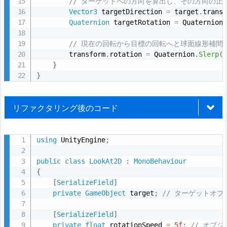
// ターゲットへの方向を算出し、その方向の
方
return
 direction
.
y 
<
0
?
-
angle 
:
 angl
Vector3
 targetDirection 
=
 target
.
trans
法
}
Quaternion
 targetRotation 
=
 Quaternion
2.
/// <summary>
4.
// 現在の回転から目標の回転へと球面線形補間
/// 現在の角度からターゲットの角度へと移動する。
        transform
.
rotation 
=
 Quaternion
.
Slerp
(
リ
/// </summary>
}
フ
/// <param name="targetAngle">ターゲットの角
}
/// <returns>新しい角度。</returns>
ァ
private
float
MoveTowardsTargetAngle
(
float
ク
{
リファクタリング後のコード
タ
float
 currentAngle 
=
 transform
.
eulerAn
リ
return
 Mathf
.
MoveTowardsAngle
(
currentA
using
 UnityEngine
;
}
ン
using
 UnityEngine
;
}
グ
public
class
LookAt2D
:
MonoBehaviour
public
class
LookAt2D
:
MonoBehaviour
の
{
{
ポ
[
SerializeField
]
[
SerializeField
]
private
GameObject
 target
;
// ターゲットオブ
イ
private
GameObject
 target
;
// ターゲットオブ
ン
[
SerializeField
]
メソッドの分割
[
SerializeField
]
ト
private
float
 rotationSpeed 
=
5f
;
// オブジ
private
float
 rotationSpeed 
=
5f
;
// オブジ