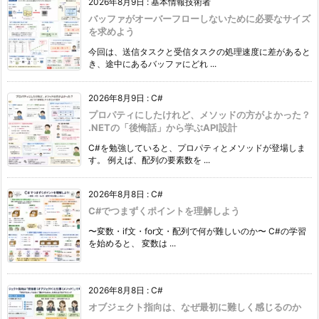
2026年8月9日
:
基本情報技術者
バッファがオーバーフローしないために必要なサイズ
を求めよう
今回は、送信タスクと受信タスクの処理速度に差があると
き、途中にあるバッファにどれ ...
2026年8月9日
:
C#
プロパティにしたけれど、メソッドの方がよかった？
.NETの「後悔話」から学ぶAPI設計
C#を勉強していると、プロパティとメソッドが登場しま
す。 例えば、配列の要素数を ...
2026年8月8日
:
C#
C#でつまずくポイントを理解しよう
〜変数・if文・for文・配列で何が難しいのか〜 C#の学習
を始めると、 変数は ...
2026年8月8日
:
C#
オブジェクト指向は、なぜ最初に難しく感じるのか