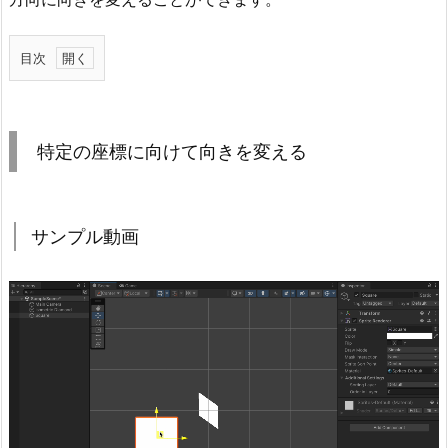
目次
1.
特
定
特定の座標に向けて向きを変える
の
座
標
サンプル動画
に
向
け
て
向
き
を
変