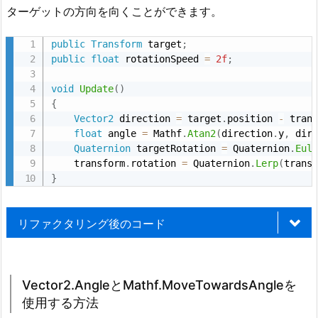
{
ターゲットの方向を向くことができます。
E
        transform
.
rotation 
=
 Quaternion
.
FromTo
u
}
public
Transform
 target
;
l
}
public
float
 rotationSpeed 
=
2f
;
e
r
void
Update
(
)
{
を
Vector2
 direction 
=
 target
.
position 
-
 tran
使
float
 angle 
=
 Mathf
.
Atan2
(
direction
.
y
,
 dir
用
メソッドの分割
Update
Quaternion
 targetRotation 
=
 Quaternion
.
Eul
す
    transform
.
rotation 
=
 Quaternion
.
Lerp
(
trans
RotateTowardsTarget
}
る
CalculateDirectionTowardsTarget
方
AlignRotationToTarget
法
リファクタリング後のコード
2.
2.
nullチェックの追加
RotateTowardsTarget
using
 UnityEngine
;
リ
target
Vector2.AngleとMathf.MoveTowardsAngleを
public
class
SmoothRotation
:
MonoBehaviour
フ
使用する方法
{
ァ
明確な変数名とコメントの使用