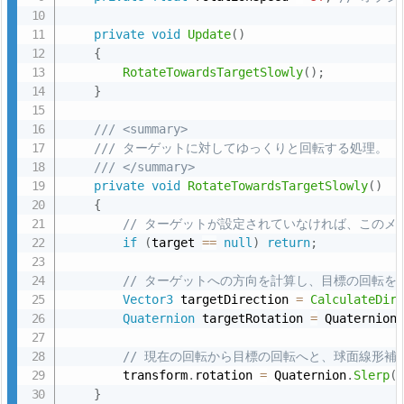
2.
private
void
Update
(
)
5.
private
void
Update
(
)
{
Q
{
RotateTowardsTargetSlowly
(
)
;
明確な命名
RotateTowardsTargetSlowly
(
)
;
u
}
}
a
/// <summary>
t
/// <summary>
条件チェックの追加
/// ターゲットに対してゆっくりと回転する処理。
RotateTowardsTarget
e
/// ターゲットに対してゆっくりと回転する処理。
/// </summary>
target
null
/// </summary>
r
private
void
RotateTowardsTargetSlowly
(
)
target
private
void
RotateTowardsTargetSlowly
(
)
n
{
{
// ターゲットが設定されていなければ、このメ
i
// ターゲットが設定されていなければ、このメ
コメントの追加
if
(
target 
==
null
)
return
;
o
if
(
target 
==
null
)
return
;
n.
// ターゲットへの方向を計算し、目標の回転を
// ターゲットへの方向を計算し、目標の回転を
S
Vector3
 targetDirection 
=
CalculateDir
Vector3
 targetDirection 
=
CalculateDir
Quaternion
 targetRotation 
=
 Quaternion
l
Quaternion
 targetRotation 
=
 Quaternion
e
// 現在の回転から目標の回転へと、球面線形
// 現在の回転から目標の回転へと、球面線形補
r
        transform
.
rotation 
=
 Quaternion
.
Slerp
(
        transform
.
rotation 
=
 Quaternion
.
Slerp
(
p
}
}