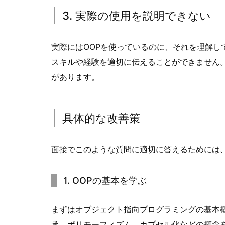
キ
3. 実際の使用を説明できない
ル
セ
ッ
実際にはOOPを使っているのに、それを理解し
ト
スキルや経験を適切に伝えることができません
3.
があります。
3.
実
際
具体的な改善策
の
使
面接でこのような質問に適切に答えるためには
用
を
説
1. OOPの基本を学ぶ
明
で
まずはオブジェクト指向プログラミングの基本
き
承、ポリモーフィズム、カプセル化などの概念