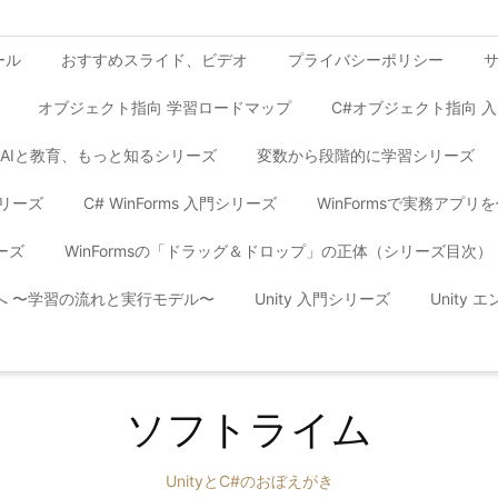
ール
おすすめスライド、ビデオ
プライバシーポリシー
オブジェクト指向 学習ロードマップ
C#オブジェクト指向 
AIと教育、もっと知るシリーズ
変数から段階的に学習シリーズ
シリーズ
C# WinForms 入門シリーズ
WinFormsで実務アプ
ーズ
WinFormsの「ドラッグ＆ドロップ」の正体（シリーズ目次）
yへ 〜学習の流れと実行モデル〜
Unity 入門シリーズ
Unity
ソフトライム
UnityとC#のおぼえがき