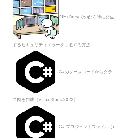
ClickOnceでの配布時に発生
するセキュリティエラーを回避する方法
C#のソースコードからクラ
ス図を作成（VisualStudio2022）
C# プロジェクトファイル (.c