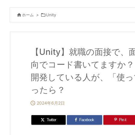

ホーム
>

Unity
【Unity】就職の面接で
向でコード書いてますか？」
開発している人が、「使っ
ったら？

2024年6月2日
Twitter
Facebook
Pin it