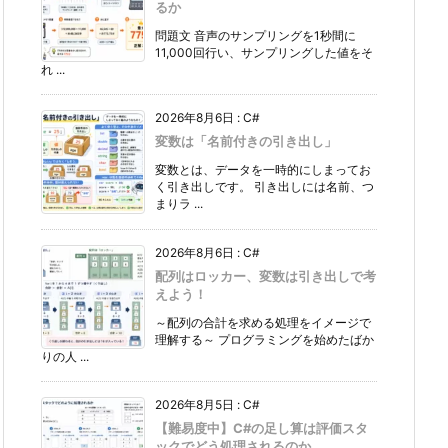
るか
問題文 音声のサンプリングを1秒間に
11,000回行い、サンプリングした値をそ
れ ...
2026年8月6日
:
C#
変数は「名前付きの引き出し」
変数とは、データを一時的にしまってお
く引き出しです。 引き出しには名前、つ
まりラ ...
2026年8月6日
:
C#
配列はロッカー、変数は引き出しで考
えよう！
～配列の合計を求める処理をイメージで
理解する～ プログラミングを始めたばか
りの人 ...
2026年8月5日
:
C#
【難易度中】C#の足し算は評価スタ
ックでどう処理されるのか