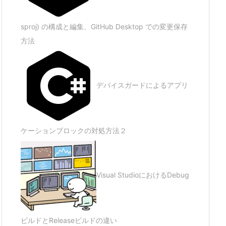
sproj) の構成と編集、GitHub Desktop での変更保存
方法
デバイスガードによるアプリ
ケーションブロックの対処方法２
Visual StudioにおけるDebug
ビルドとReleaseビルドの違い