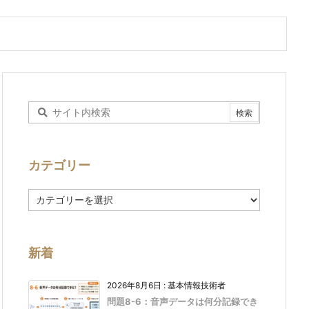
カテゴリー
カ
テ
ゴ
リ
ー
新着
2026年8月6日
:
基本情報技術者
問題8-6：音声データは何分記録でき