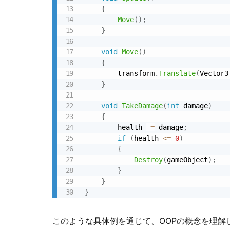
{
Move
(
)
;
}
void
Move
(
)
{
        transform
.
Translate
(
Vector3
}
void
TakeDamage
(
int
 damage
)
{
        health 
-
=
 damage
;
if
(
health 
<=
0
)
{
Destroy
(
gameObject
)
;
}
}
}
このような具体例を通じて、OOPの概念を理解