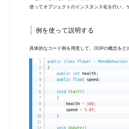
明
使ってオブジェクトのインスタンス化を行い、
す
る
例を使って説明する
具体的なコード例を用意して、OOPの概念をど
public
class
Player
:
MonoBehaviour
{
public
int
 health
;
public
float
 speed
;
void
Start
(
)
{
        health 
=
100
;
        speed 
=
5.0f
;
}
void
Update
(
)