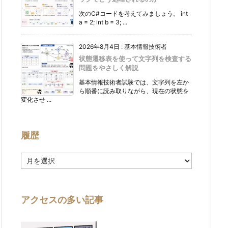
次のC#コードを考えてみましょう。 int
a = 2; int b = 3; ...
2026年8月4日
:
基本情報技術者
状態遷移表を使って文字列を検査する
問題をやさしく解説
基本情報技術者試験では、文字列を左か
ら順番に読み取りながら、現在の状態を
変化させ ...
履歴
履
歴
アクセスの多い記事