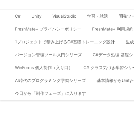
C#
Unity
VisualStudio
学習・就活
開発ツ
FreshMate+ プライバシーポリシー
FreshMate+ 利用規約
1プロジェクトで積み上げるC#基礎トレーニング設計
生成
バージョン管理ツール入門シリーズ
C#データ処理 基礎
WinForms 個人制作（入り口）
C# クラス気づき学習シリ
AI時代のプログラミング学習シリーズ
基本情報からUnit
今日から「制作フェーズ」に入ります