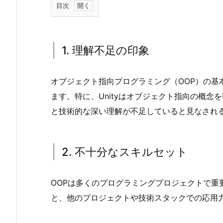
目次
1.
1.
理
1. 理解不足の印象
解
不
オブジェクト指向プログラミング（OOP）の基
足
ます。特に、Unityはオブジェクト指向の概
の
印
と技術的な深い理解が不足していると見なされ
象
2.
2. 不十分なスキルセット
2.
不
十
OOPは多くのプログラミングプロジェクトで重
分
と、他のプロジェクトや技術スタックでの応用
な
ス