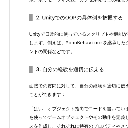
な
い
2. UnityでのOOPの具体例を把握する
4.
具
体
Unityで日常的に使っているスクリプトや機能
的
します。例えば、
を継承した
MonoBehaviour
な
ントの関係などです。
改
善
3. 自分の経験を適切に伝える
策
5.
面接での質問に対して、自分の経験を適切に伝
例
を
ことができます：
使
「はい、オブジェクト指向でコードを書いていま
っ
て
を使ってゲームオブジェクトやその動作を定義
説
スを作成し、それぞれに特有のプロパティやメ