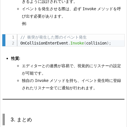
きるように設計されています。
t
イベントを発生させる際は、必ず
メソッドを呼
Invoke
の
び出す必要があります。
場
例:
合
3.
// 衝突が発生した際のイベント発生
3.
OnCollisionEnterEvent
.
Invoke
(
collision
)
;
ま
と
性質:
め
エディターとの連携が容易で、視覚的にリスナーの設定
が可能です。
独自の
メソッドを持ち、イベント発生時に登録
Invoke
されたリスナー全てに通知が行われます。
3. まとめ