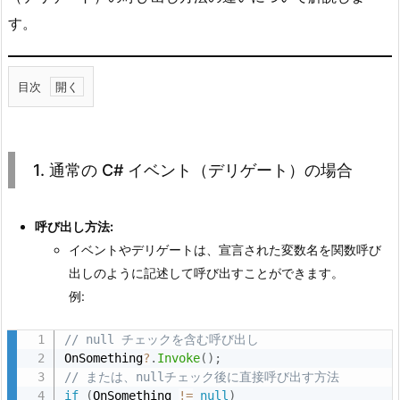
す。
目次
1.
1.
通
1. 通常の C# イベント（デリゲート）の場合
常
の
C
呼び出し方法:
#
イベントやデリゲートは、宣言された変数名を関数呼び
イ
出しのように記述して呼び出すことができます。
ベ
例:
ン
// null チェックを含む呼び出し
ト
OnSomething
?
.
Invoke
(
)
;
（デ
// または、nullチェック後に直接呼び出す方法
リ
if
(
OnSomething 
!=
null
)