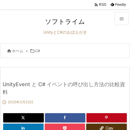

Feedly
RSS

ソフトライム

UnityとC#のおぼえがき
メニュ


ホーム
>

C#
サイド

前へ

次へ
UnityEvent と C# イベントの呼び出し方法の比較資

料
検索

2025年3月23日
Copy