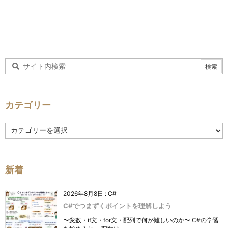
カテゴリー
カ
テ
ゴ
リ
ー
新着
2026年8月8日
:
C#
C#でつまずくポイントを理解しよう
〜変数・if文・for文・配列で何が難しいのか〜 C#の学習