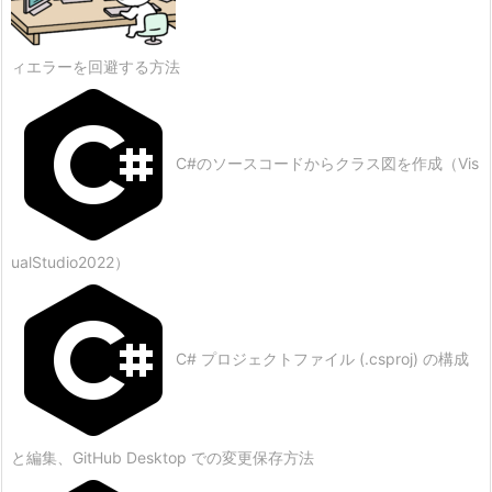
ィエラーを回避する方法
C#のソースコードからクラス図を作成（Vis
ualStudio2022）
C# プロジェクトファイル (.csproj) の構成
と編集、GitHub Desktop での変更保存方法