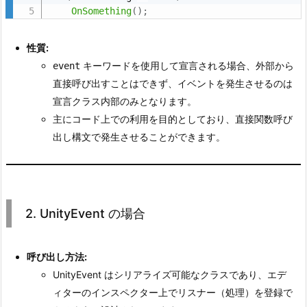
ゲ
OnSomething
(
)
;
ー
ト）
性質:
の
キーワードを使用して宣言される場合、外部から
event
場
直接呼び出すことはできず、イベントを発生させるのは
合
宣言クラス内部のみとなります。
2.
主にコード上での利用を目的としており、直接関数呼び
2.
出し構文で発生させることができます。
U
n
i
t
2. UnityEvent の場合
y
E
呼び出し方法:
v
UnityEvent はシリアライズ可能なクラスであり、エデ
e
ィターのインスペクター上でリスナー（処理）を登録で
n