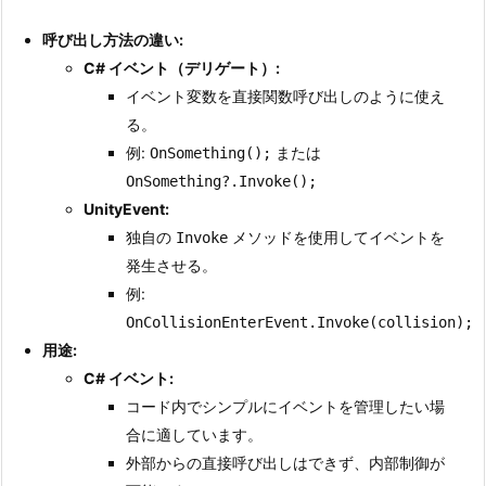
呼び出し方法の違い:
C# イベント（デリゲート）:
イベント変数を直接関数呼び出しのように使え
る。
例:
または
OnSomething();
OnSomething?.Invoke();
UnityEvent:
独自の
メソッドを使用してイベントを
Invoke
発生させる。
例:
OnCollisionEnterEvent.Invoke(collision);
用途:
C# イベント:
コード内でシンプルにイベントを管理したい場
合に適しています。
外部からの直接呼び出しはできず、内部制御が