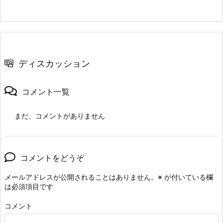
string
 name 
=
 Console
.
ReadLine
(
)
!
;
1
if
(
!
accounts
.
TryGetValue
(
name
,
out
var
 ac
7.
{
        Console
.
WriteLine
(
"その口座は存在しません
return
;
修
}
正
ディスカッション
4：
    Console
.
Write
(
"出金金額を入力してください: "
)
;
S
if
(
int
.
TryParse
(
Console
.
ReadLine
(
)
,
out
i
コメント一覧
{
h
if
(
account
.
Withdraw
(
amount
)
)
o
まだ、コメントがありません
{
w
            Console
.
WriteLine
(
"出金しました。"
)
;
H
}
else
i
コメントをどうぞ
{
s
            Console
.
WriteLine
(
"残高が不足していま
t
メールアドレスが公開されることはありません。
※
が付いている欄
}
は必須項目です
o
}
else
r
コメント
{
y
        Console
.
WriteLine
(
"数値を入力してください