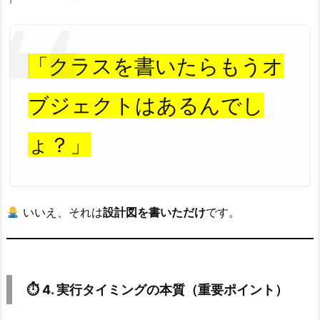
s
u
a
「クラスを書いたらもうオ
l
S
ブジェクトはあるんでし
t
u
ょ？」
d
i
o
で
いいえ、それは
設計図を書いただけ
です。
プ
ロ
グ
ラ
⏱ 4. 実行タイミングの本質（重要ポイント）
ム
を