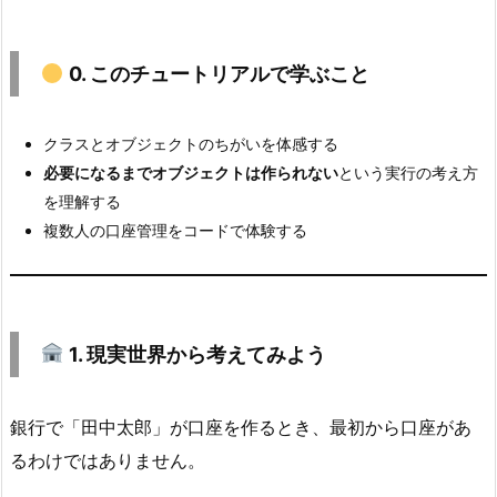
0.
0. このチュートリアルで学ぶこと
こ
の
チ
クラスとオブジェクトのちがいを体感する
ュ
必要になるまでオブジェクトは作られない
という実行の考え方
ー
を理解する
ト
複数人の口座管理をコードで体験する
リ
ア
ル
で
1. 現実世界から考えてみよう
学
ぶ
銀行で「田中太郎」が口座を作るとき、最初から口座があ
こ
るわけではありません。
と
2.