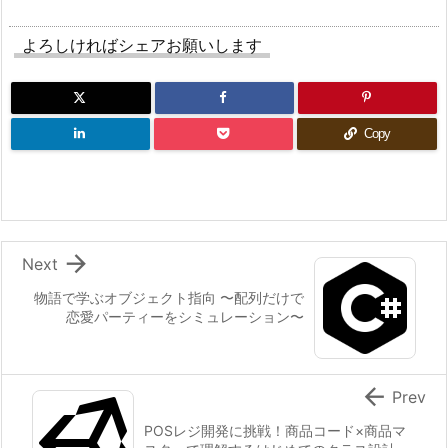
public
bool
Withdraw
(
int
 amount
)
加
{
1
よろしければシェアお願いします
if
(
balance 
>=
 amount
)
{
3.
            balance 
-
=
 amount
;
1.
            history
.
Add
(
$
"出金: {amount}円（残高:
追
return
true
;
Copy
加
}
す
else
{
る
            history
.
Add
(
$
"出金失敗: {amount}円
メ
return
false
;
ニ
}

Next
ュ
}
物語で学ぶオブジェクト指向 〜配列だけで
ー
恋愛パーティーをシミュレーション〜
public
int
GetBalance
(
)
1
{
3.
return
 balance
;
}
2.

Prev
追
public
 List
<
string
>
GetHistory
(
)
POSレジ開発に挑戦！商品コード×商品マ
加
{