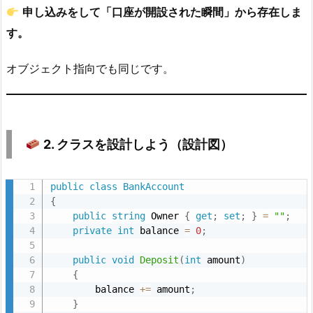
申し込みをして「口座が開設された瞬間」から存在しま
す。
1.
現
オブジェクト指向でも同じです。
実
世
界
か
2. クラスを設計しよう（設計図）
ら
考
え
public
class
BankAccount
て
{
public
string
 Owner 
{
get
;
set
;
}
=
""
;
み
private
int
 balance 
=
0
;
よ
う
public
void
Deposit
(
int
 amount
)
3.
{
        balance 
+
=
 amount
;
}
2.