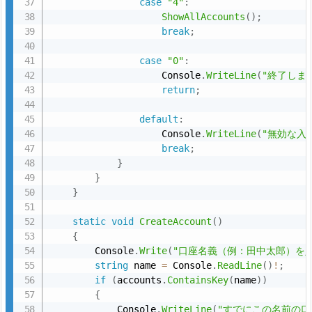
case
"4"
:
ShowAllAccounts
(
)
;
料：
break
;
V
i
case
"0"
:
s
                    Console
.
WriteLine
(
"終了しま
u
return
;
a
default
:
l
                    Console
.
WriteLine
(
"無効な入
S
break
;
t
}
}
u
}
d
i
static
void
CreateAccount
(
)
o
{
        Console
.
Write
(
"口座名義（例：田中太郎）を入
用
string
 name 
=
 Console
.
ReadLine
(
)
!
;
サ
if
(
accounts
.
ContainsKey
(
name
)
)
ン
{
プ
            Console
.
WriteLine
(
"すでにこの名前の口