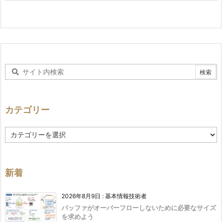
成功・失敗を bool で返
Withdraw()
し、呼び出し側が結果に応
じて出力制御できる
文字列形式で履歴を記録
List<string>
し、表示時にそのまま出力
できる
カテゴリー
外部から履歴が変更されな
カ
GetHistory()
いようコピーを返す
テ
ゴ
リ
ー
新着
2026年8月9日
:
基本情報技術者
バッファがオーバーフローしないために必要なサイズ
を求めよう