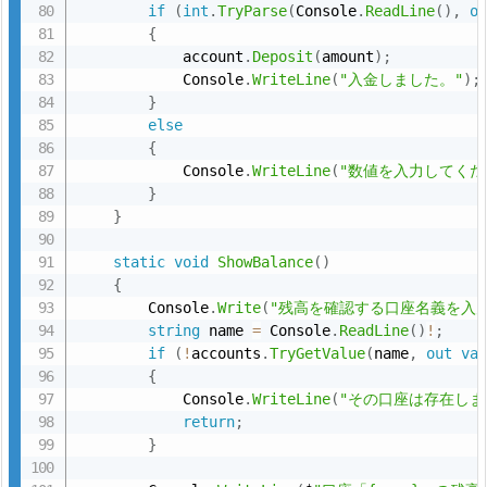
if
(
int
.
TryParse
(
Console
.
ReadLine
(
)
,
o
{
B
            account
.
Deposit
(
amount
)
;
a
            Console
.
WriteLine
(
"入金しました。"
)
;
}
n
else
k
{
A
            Console
.
WriteLine
(
"数値を入力してくだ
c
}
}
c
o
static
void
ShowBalance
(
)
u
{
n
        Console
.
Write
(
"残高を確認する口座名義を入力
string
 name 
=
 Console
.
ReadLine
(
)
!
;
t.
if
(
!
accounts
.
TryGetValue
(
name
,
out
va
c
{
s
            Console
.
WriteLine
(
"その口座は存在しま
return
;
8.
}
2.