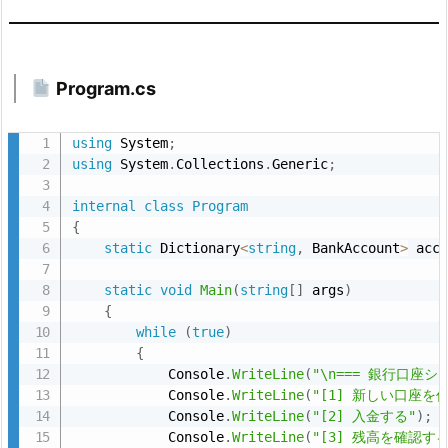
管
理
し
て
Program.cs
み
よ
using
 System
;
う
using
 System
.
Collections
.
Generic
;
7.
internal
class
Program
🖥
{
6.
static
 Dictionary
<
string
,
 BankAccount
>
 acc
V
static
void
Main
(
string
[
]
 args
)
i
{
s
while
(
true
)
u
{
a
            Console
.
WriteLine
(
"\n=== 銀行口座シス
            Console
.
WriteLine
(
"[1] 新しい口座を
l
            Console
.
WriteLine
(
"[2] 入金する"
)
;
S
            Console
.
WriteLine
(
"[3] 残高を確認する