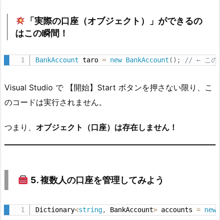
実
行
「実際の口座（オブジェクト）」ができるの
はこの瞬間！
し
た
と
BankAccount
 taro 
=
new
BankAccount
(
)
;
// ← 
き…
4.
Visual Studio で 【開始】Start ボタンを押さない限り、こ
1.
のコードは実行されません。
よ
つまり、
オブジェクト（口座）は存在しません！
く
あ
る
誤
5. 複数人の口座を管理してみよう
解：
5.
Dictionary
<
string
,
 BankAccount
>
 accounts 
=
new
⏱