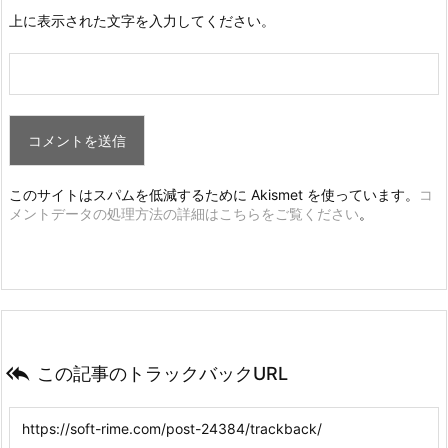
{
上に表示された文字を入力してください。
        Console
.
WriteLine
(
"取引履歴はまだありませ
}
else
{
        Console
.
WriteLine
(
"【取引履歴】"
)
;
foreach
(
var
 record 
in
 history
)
{
            Console
.
WriteLine
(
record
)
;
このサイトはスパムを低減するために Akismet を使っています。
コ
}
メントデータの処理方法の詳細はこちらをご覧ください
。
}
}
補足

この記事のトラックバックURL
機能
ポイント