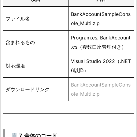
5.
1.
BankAccountSampleCons
ファイル名
ole_Multi.zip
「実
際
Program.cs, BankAccount
含まれるもの
の
.cs（複数口座管理付き）
口
座
Visual Studio 2022（.NET
対応環境
（オ
6以降）
ブ
ジ
BankAccountSampleCons
ダウンロードリンク
ェ
ole_Multi.zip
ク
ト）」
が
で
き
7. 全体のコード