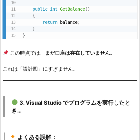
ク
public
int
GetBalance
(
)
ラ
{
return
 balance
;
ス
}
を
}
設
計
この時点では、
まだ口座は存在していません。
し
よ
これは「設計図」にすぎません。
う
（設
計
図）
3. Visual Studio でプログラムを実行したと
4.
き…
3.
V
よくある誤解：
i