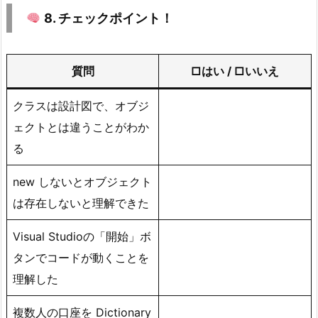
イ
8. チェックポイント！
ン
ト！
質問
□はい / □いいえ
1
0.
クラスは設計図で、オブジ
ェクトとは違うことがわか
9.
チ
る
ャ
new しないとオブジェクト
レ
ン
は存在しないと理解できた
ジ
Visual Studioの「開始」ボ
課
題
タンでコードが動くことを
（中
理解した
級）
複数人の口座を Dictionary
1