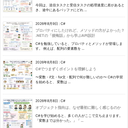
今回は、送信タスクと受信タスクの処理速度に差があると
き、途中にあるバッファにどれ ...
2026年8月9日
:
C#
プロパティにしたけれど、メソッドの方がよかった？
.NETの「後悔話」から学ぶAPI設計
C#を勉強していると、プロパティとメソッドが登場しま
す。 例えば、配列の要素数を ...
2026年8月8日
:
C#
C#でつまずくポイントを理解しよう
〜変数・if文・for文・配列で何が難しいのか〜 C#の学習
を始めると、 変数は ...
2026年8月8日
:
C#
オブジェクト指向は、なぜ最初に難しく感じるのか
C#を学び始めると、多くの人がここで立ち止まります。
「変数までは分かった。」「 ...