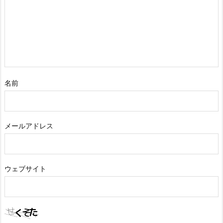
() の
}
実
}
装
1
8.
修正4：ShowHistory() の実装
名前
補
足
static
void
ShowHistory
(
)
1
{
メールアドレス
9.
    Console
.
Write
(
"履歴を見る口座名義を入力してくだ
string
 name 
=
 Console
.
ReadLine
(
)
!
;
if
(
!
accounts
.
TryGetValue
(
name
,
out
var
 ac
ま
{
と
ウェブサイト
        Console
.
WriteLine
(
"その口座は存在しません
め
return
;
}
var
 history 
=
 account
.
GetHistory
(
)
;
if
(
history
.
Count 
==
0
)