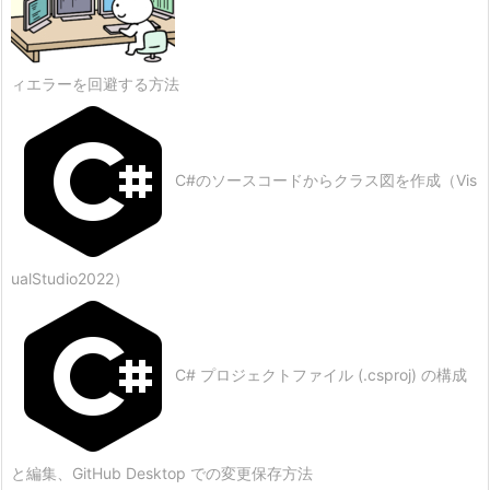
ィエラーを回避する方法
C#のソースコードからクラス図を作成（Vis
ualStudio2022）
C# プロジェクトファイル (.csproj) の構成
と編集、GitHub Desktop での変更保存方法