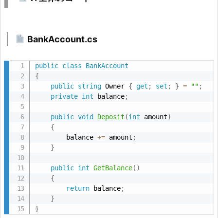
る
の
は
BankAccount.cs
こ
の
瞬
public
class
BankAccount
{
間！
public
string
 Owner 
{
get
;
set
;
}
=
""
;
6.
private
int
 balance
;
public
void
Deposit
(
int
 amount
)
5.
{
複
        balance 
+
=
 amount
;
数
}
人
public
int
GetBalance
(
)
の
{
口
return
 balance
;
座
}
を
}