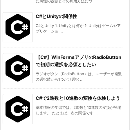
に属性の役割とその利用方法につ ...
ShowHistory
(
)
;
h
break
;
d
C#とUnityの関係性
r
C#とUnity 1. Unityとは何か？ Unityはゲームやア
a
プリケーショ ...
w
()
修正3：
1
【C#】WinFormsアプリのRadioButton
6.
で初期の選択を必須としたい
メ
Withdraw()
ニ
ラジオボタン（RadioButton）は、ユーザーが複数
の選択肢から1つだけ選択 ...
ュ
ー
メニュー操作の実装
操
C#で2進数と10進数の変換を体験しよう
作
基本情報の学習では、2進数と10進数の変換が登場
の
します。 たとえば、次の関係です ...
static
void
Withdraw
(
)
実
{
    Console
.
Write
(
"出金する口座名義を入力してくださ
装