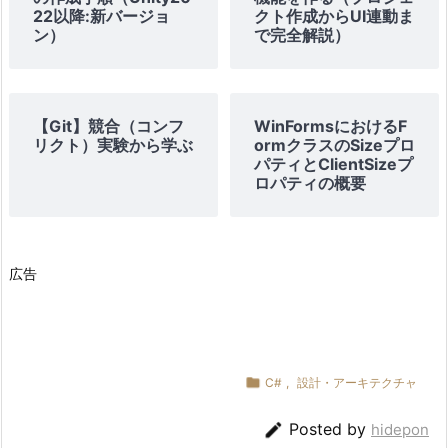
ことを理解した
て Main() が始ま
22以降:新バージョ
クト作成からUI連動ま
2：
って初めて動
ン）
で完全解説）
P
く。
r
修正1：BankAccount.csクラスを拡張）
o
Dictionary<strin
g
【Git】競合（コンフ
WinFormsにおけるF
using
 System
;
g,
リクト）実験から学ぶ
ormクラスのSizeプロ
r
using
 System
.
Collections
.
Generic
;
パティとClientSizeプ
複数人の口座
BankAccount>
a
ロパティの概要
を Dictionary で
を使えば、名前
public
class
BankAccount
m.
☑ はい
{
c
管理する仕組み
をキーにして複
public
string
 Owner 
{
get
;
set
;
}
=
""
;
s
がわかった
数の口座をひと
private
int
 balance
;
広告
に
private
 List
<
string
>
 history 
=
new
(
)
;
まとめにして扱
操
える。
public
void
Deposit
(
int
 amount
)
作
{
項
        balance 
+
=
 amount
;
目

C#
,
設計・アーキテクチャ
        history
.
Add
(
$
"入金: {amount}円（残高: {b
を
}

Posted by
hidepon
追