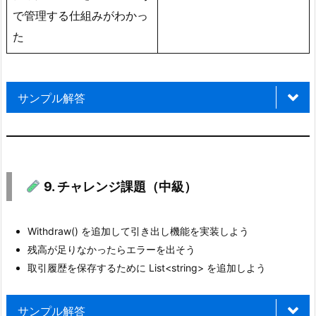
で管理する仕組みがわかっ
1.
た
目
的
1
サンプル解答
2.
解説（なぜ「は
質問
□はい / □いいえ
修
い」か）
正
1：
9. チャレンジ課題（中級）
クラスは「こう
B
いう機能を持つ
a
クラスは設計図
ものを作るよ」
Withdraw() を追加して引き出し機能を実装しよう
n
で、オブジェク
という型（設計
残高が足りなかったらエラーを出そう
k
☑ はい
取引履歴を保存するために List<string> を追加しよう
トとは違うこと
図）で、new し
A
がわかる
て初めて実体
c
サンプル解答
c
（オブジェク