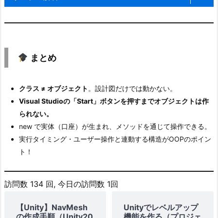
o
ト）ができる。
u
new
n
t.
BankAccount()
new しないとオ
まとめ
c
を書かないと、
ブジェクトは存
s
☑ はい
taro や hanako
ク
在しないと理解
クラス ≠ オブジェクト
。設計図だけでは動かない。
のような具体的
ラ
できた
Visual Studioの「Start」ボタンを押すまでオブジェクトは作
な口座は存在し
ス
られない。
ない。
を
new で実体（口座）が生まれ、メソッドを通じて操作できる。
拡
実行タイミング・ユーザー操作と連動する構造がOOPのポイン
目的
書いただけのコ
張）
ト！
ードはまだ実行
1
Visual Studioの
されていない。
3.
訪問数 134 回, 今日の訪問数 1回
「開始」ボタン
【開始】Start ボ
☑ はい
修
でコードが動く
タンを押し
【Unity】NavMesh
Unityでレベルアップ
正
の作成手順（Unity20
機能を作る（プロジェ