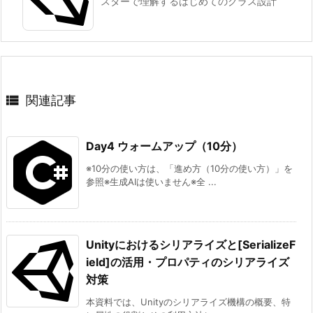
スターで理解するはじめてのクラス設計
す
return
new
List
<
string
>
(
history
)
;
// 
}
る c
}
a
s
e 分

岐
関連記事
修正2：Program.csに操作項目を追加
1
4.
Day4 ウォームアップ（10分）
※10分の使い方は、「進め方（10分の使い方）」を
修
追加するメニュー
参照※生成AIは使いません※全 ...
正
3：
Console
.
WriteLine
(
"[5] 口座の取引履歴を見る"
)
;
1
Unityにおけるシリアライズと[SerializeF
5.
ield]の活用・プロパティのシリアライズ
追加する case 分岐
W
対策
i
本資料では、Unityのシリアライズ機構の概要、特
t
case
"5"
: