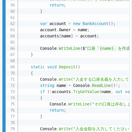
return
;
ル
}
コ
ー
var
 account 
=
new
BankAccount
(
)
;
ド
        account
.
Owner 
=
 name
;
        accounts
[
name
]
=
 account
;
一
式
        Console
.
WriteLine
(
$
"口座「{name}」を作
8.
}
static
void
Deposit
(
)
7.
{
全
        Console
.
Write
(
"入金する口座名義を入力してく
体
string
 name 
=
 Console
.
ReadLine
(
)
!
;
の
if
(
!
accounts
.
TryGetValue
(
name
,
out
va
{
コ
            Console
.
WriteLine
(
"その口座は存在しま
ー
return
;
ド
}
8.
        Console
.
Write
(
"入金金額を入力してください:
1.