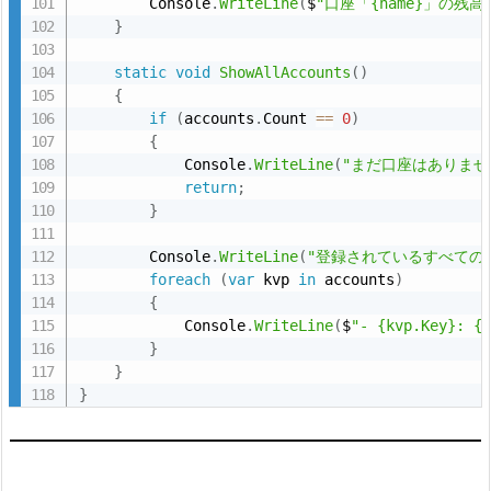
        Console
.
WriteLine
(
$
"口座「{name}」の残高は 
P
}
r
static
void
ShowAllAccounts
(
)
o
{
g
if
(
accounts
.
Count 
==
0
)
r
{
a
            Console
.
WriteLine
(
"まだ口座はありませ
return
;
m.
}
c
s
        Console
.
WriteLine
(
"登録されているすべての口
foreach
(
var
 kvp 
in
 accounts
)
9.
{
            Console
.
WriteLine
(
$
"- {kvp.Key}: {
8.
}
チ
}
}
ェ
ッ
ク
ポ