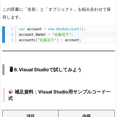
4.
この辞書に「名前」と「オブジェクト」を組み合わせて保
実
存します。
行
タ
var
 account 
=
new
BankAccount
(
)
;
イ
account
.
Owner 
=
"佐藤花子"
;
ミ
accounts
[
"佐藤花子"
]
=
 account
;
ン
グ
の
本
🖥 6. Visual Studioで試してみよう
質
（重
要
補足資料：Visual Studio用サンプルコード一
ポ
式
イ
ン
ト）
項目
内容