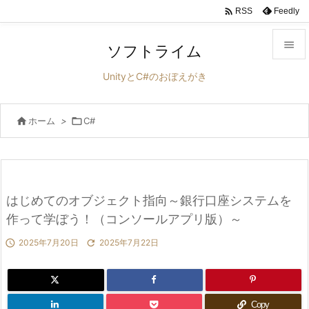

Feedly
RSS

ソフトライム

UnityとC#のおぼえがき
メニュ


ホーム
>

C#
サイド

前へ

次へ
はじめてのオブジェクト指向～銀行口座システムを

作って学ぼう！（コンソールアプリ版）～
検索

2025年7月20日

2025年7月22日
Copy