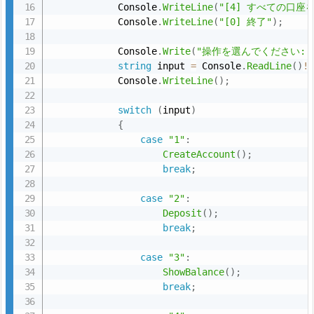
t
            Console
.
WriteLine
(
"[4] すべての口座
u
            Console
.
WriteLine
(
"[0] 終了"
)
;
d
            Console
.
Write
(
"操作を選んでください: 
i
string
 input 
=
 Console
.
ReadLine
(
)
!
o
            Console
.
WriteLine
(
)
;
で
switch
(
input
)
試
{
し
case
"1"
:
て
CreateAccount
(
)
;
み
break
;
よ
case
"2"
:
う
Deposit
(
)
;
7.
break
;
1.
case
"3"
:
ShowBalance
(
)
;
補
break
;
足
資