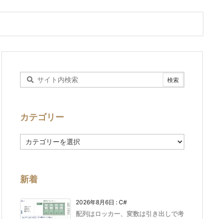
カテゴリー
カ
テ
ゴ
リ
ー
新着
2026年8月6日
:
C#
配列はロッカー、変数は引き出しで考