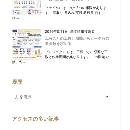
ファイルには、次の3つの権限がありま
す。 読取り 書込み 実行 教科書では、こ
れ ...
2026年8月1日
:
基本情報技術者
工程ごとの工数と期間からピーク時の
要員数を求める
プロジェクトでは、工程ごとに必要な工
数と作業期間が異なります。 この問題で
は、各 ...
履歴
履
歴
アクセスの多い記事