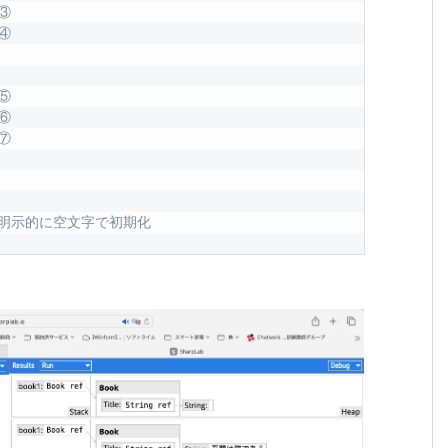
 ③
 ④
 ⑤
 ⑥
 ⑦
 明示的に空文字で初期化