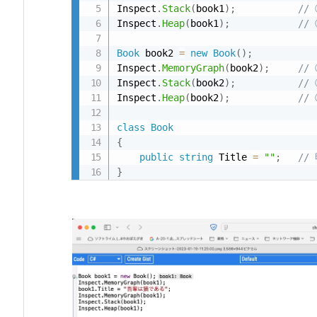
Inspect
.
Stack
(
book1
)
;
//
1.
Inspect
.
Heap
(
book1
)
;
//
1
Book
 book2 
=
new
Book
(
)
;
-
Inspect
.
MemoryGraph
(
book2
)
;
//
1.
Inspect
.
Stack
(
book2
)
;
//
変
Inspect
.
Heap
(
book2
)
;
//
数 b
o
class
Book
{
o
public
string
 Title 
=
""
;
//
k
}
1 / b
o
o
k
2
2.
2.
1