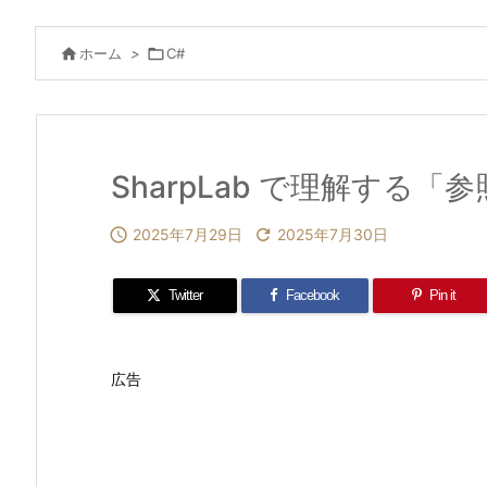

ホーム
>

C#
SharpLab で理解する

2025年7月29日

2025年7月30日
Twitter
Facebook
Pin it
広告