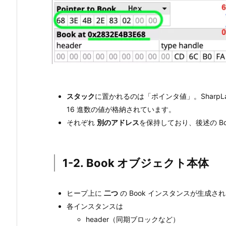
ョ
ッ
ト
の
読
み
方
スタック
に置かれるのは「ポインタ値」。SharpLab
（抜
16 進数の値が格納されています。
粋）
それぞれ
別のアドレス
を保持しており、後述の B
4.
3.
実
1-2. Book オブジェクト本体
験：
S
ヒープ上に
二つ
の Book インスタンスが生成さ
h
各インスタンスは
a
header（同期ブロックなど）
r