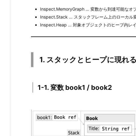
フ
Inspect.MemoryGraph … 変数から到達可
ィ
Inspect.Stack … スタックフレーム上のローカ
ー
Inspect.Heap … 対象オブジェクトのヒープ内
ル
ド T
i
t
1. スタックとヒープに現れ
l
e
3.
1-1. 変数 book1 / book2
2.
ス
ク
リ
ー
ン
シ