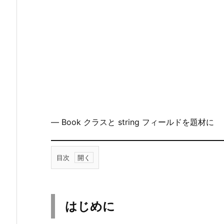
― Book クラスと string フィールドを題材に
目次
1.
は
じ
はじめに
め
に