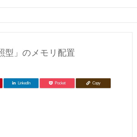
「参照型」のメモリ配置
LinkedIn
Pocket
Copy