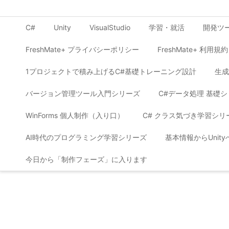
C#
Unity
VisualStudio
学習・就活
開発ツ
FreshMate+ プライバシーポリシー
FreshMate+ 利用規約
1プロジェクトで積み上げるC#基礎トレーニング設計
生成
バージョン管理ツール入門シリーズ
C#データ処理 基礎
WinForms 個人制作（入り口）
C# クラス気づき学習シリ
AI時代のプログラミング学習シリーズ
基本情報からUnit
今日から「制作フェーズ」に入ります