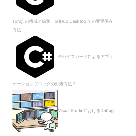
sproj) の構成と編集、GitHub Desktop での変更保存
方法
デバイスガードによるアプリ
ケーションブロックの対処方法２
Visual StudioにおけるDebug