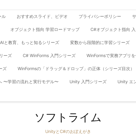
ール
おすすめスライド、ビデオ
プライバシーポリシー
オブジェクト指向 学習ロードマップ
C#オブジェクト指向 
AIと教育、もっと知るシリーズ
変数から段階的に学習シリーズ
シリーズ
C# WinForms 入門シリーズ
WinFormsで実務アプ
ーズ
WinFormsの「ドラッグ＆ドロップ」の正体（シリーズ目次）
yへ 〜学習の流れと実行モデル〜
Unity 入門シリーズ
Unity
ソフトライム
UnityとC#のおぼえがき