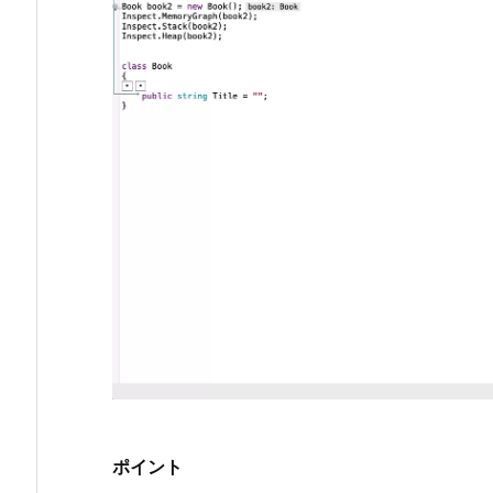
-
2. B
o
o
k オ
ブ
ジ
ェ
ク
ト
本
体
2.
3.
1
-
ポイント
3.