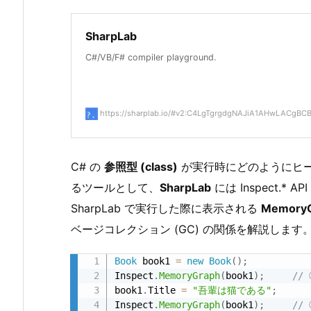
2.
SharpLab
1.
ス
C#/VB/F# compiler playground.
タ
ッ
ク
https://sharplab.io/#v2:C4LgTgrgdgNAJiA1AHwLACgBCB
と
ヒ
ー
C# の
参照型 (class)
が実行時にどのようにヒ
プ
るツールとして、
SharpLab
には Inspect.
に
SharpLab で実行した際に表示される
Memory
現
ベージコレクション (GC) の関係を解説します
れ
る
Book
 book1 
=
new
Book
(
)
;
構
Inspect
.
MemoryGraph
(
book1
)
;
//
造
book1
.
Title 
=
"吾輩は猫である"
;
Inspect
.
MemoryGraph
(
book1
)
;
//
2.