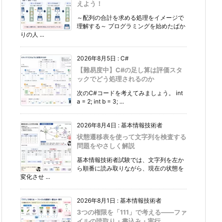
えよう！
～配列の合計を求める処理をイメージで
理解する～ プログラミングを始めたばか
りの人 ...
2026年8月5日
:
C#
【難易度中】C#の足し算は評価スタ
ックでどう処理されるのか
次のC#コードを考えてみましょう。 int
a = 2; int b = 3; ...
2026年8月4日
:
基本情報技術者
状態遷移表を使って文字列を検査する
問題をやさしく解説
基本情報技術者試験では、文字列を左か
ら順番に読み取りながら、現在の状態を
変化させ ...
2026年8月1日
:
基本情報技術者
3つの権限を「111」で考える――ファ
イルの読取り・書込み・実行