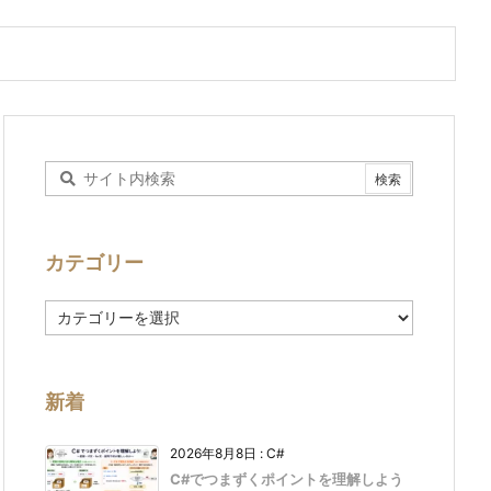
カテゴリー
カ
テ
ゴ
リ
ー
新着
2026年8月8日
:
C#
C#でつまずくポイントを理解しよう