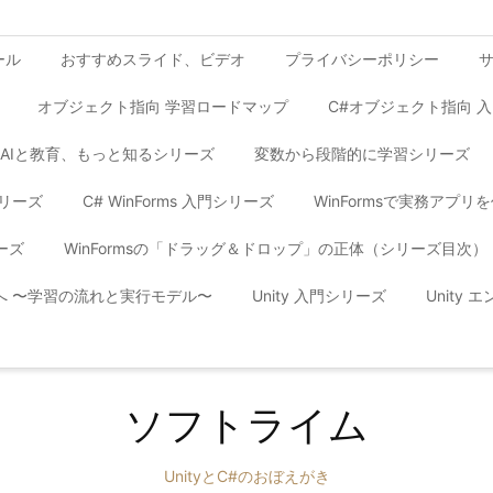
ール
おすすめスライド、ビデオ
プライバシーポリシー
オブジェクト指向 学習ロードマップ
C#オブジェクト指向 
AIと教育、もっと知るシリーズ
変数から段階的に学習シリーズ
シリーズ
C# WinForms 入門シリーズ
WinFormsで実務アプ
ーズ
WinFormsの「ドラッグ＆ドロップ」の正体（シリーズ目次）
yへ 〜学習の流れと実行モデル〜
Unity 入門シリーズ
Unity
ソフトライム
UnityとC#のおぼえがき