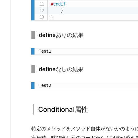
#
endif
n
}
a
}
l
属
defineありの結果
性
2.
Test1
U
n
defineなしの結果
i
t
Test2
y
の
場
Conditional属性
合
2.
1.
特定のメソッドをメソッド自体がないかのよう
d
実行時、呼び出し元のコードからも記述が消え