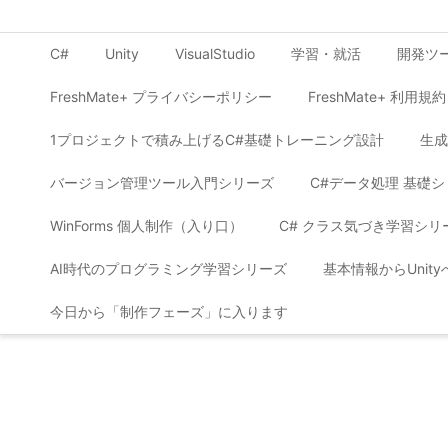
C#
Unity
VisualStudio
学習・就活
開発ツ
FreshMate+ プライバシーポリシー
FreshMate+ 利用規約
1プロジェクトで積み上げるC#基礎トレーニング設計
生成
バージョン管理ツール入門シリーズ
C#データ処理 基礎
WinForms 個人制作（入り口）
C# クラス気づき学習シリ
AI時代のプログラミング学習シリーズ
基本情報からUnit
今日から「制作フェーズ」に入ります