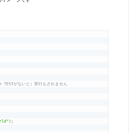
ine TESTがないと）実行もされません
rld"
)
;