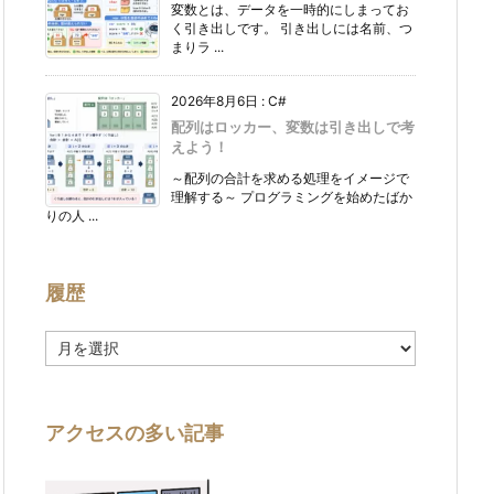
変数とは、データを一時的にしまってお
く引き出しです。 引き出しには名前、つ
まりラ ...
2026年8月6日
:
C#
配列はロッカー、変数は引き出しで考
えよう！
～配列の合計を求める処理をイメージで
理解する～ プログラミングを始めたばか
りの人 ...
履歴
履
歴
アクセスの多い記事