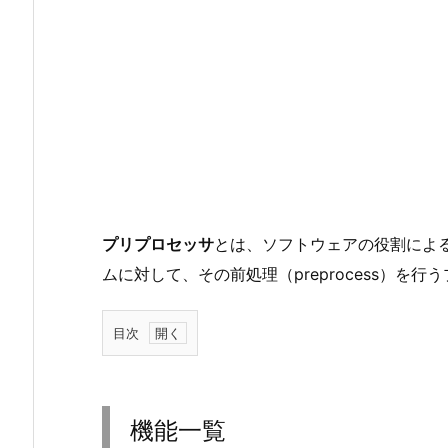
プリプロセッサ
とは、ソフトウェアの役割によ
ムに対して、その前処理（preprocess）を行
目次
1.
機
能
機能一覧
一