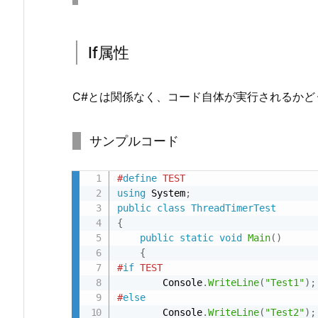
覧
1.
If属性
1.
I
f
C#とは関係なく、コード自体が実行されるかど
属
性
サンプルコード
1.
2.
#
define
 TEST
C
using
 System
;
o
public
class
ThreadTimerTest
n
{
d
public
static
void
Main
(
)
{
i
#
if
 TEST
t
        Console
.
WriteLine
(
"Test1"
)
;
i
#
else
o
        Console
.
WriteLine
(
"Test2"
)
;