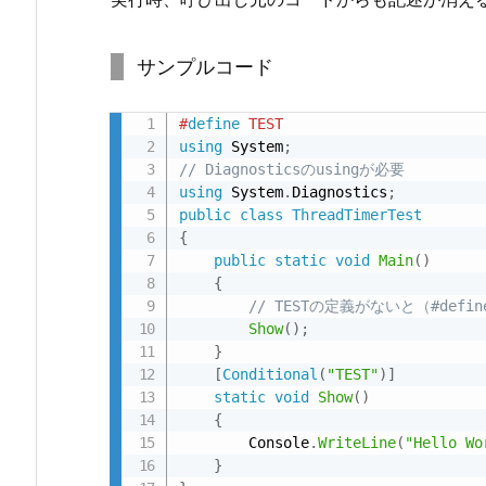
e
f
サンプルコード
i
n
#
define
 TEST
e
using
 System
;
の
// Diagnosticsのusingが必要
有
using
 System
.
Diagnostics
;
public
class
ThreadTimerTest
効
{
無
public
static
void
Main
(
)
効
{
の
// TESTの定義がないと（#def
全
Show
(
)
;
}
コ
[
Conditional
(
"TEST"
)
]
ー
static
void
Show
(
)
ド
{
へ
        Console
.
WriteLine
(
"Hello Wo
}
の