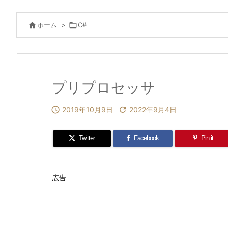

ホーム
>

C#
プリプロセッサ

2019年10月9日

2022年9月4日
Twitter
Facebook
Pin it
広告