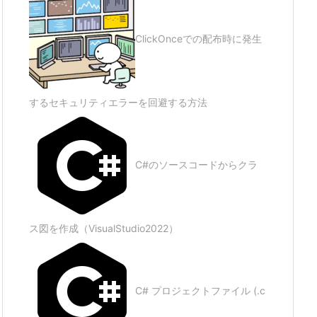
ClickOnceでの配布時に発生
するセキュリティエラーを回避する方法
C#のソースコードからクラ
ス図を作成（VisualStudio2022）
C# プロジェクトファイル (.c