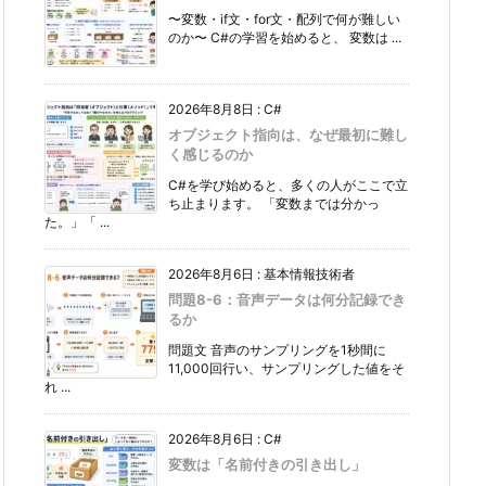
〜変数・if文・for文・配列で何が難しい
のか〜 C#の学習を始めると、 変数は ...
2026年8月8日
:
C#
オブジェクト指向は、なぜ最初に難し
く感じるのか
C#を学び始めると、多くの人がここで立
ち止まります。 「変数までは分かっ
た。」「 ...
2026年8月6日
:
基本情報技術者
問題8-6：音声データは何分記録でき
るか
問題文 音声のサンプリングを1秒間に
11,000回行い、サンプリングした値をそ
れ ...
2026年8月6日
:
C#
変数は「名前付きの引き出し」