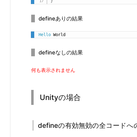
}
適
用
defineありの結果
Hello
 World
defineなしの結果
何も表示されません
Unityの場合
defineの有効無効の全コードへ