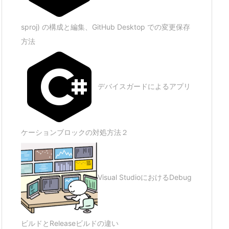
sproj) の構成と編集、GitHub Desktop での変更保存
方法
デバイスガードによるアプリ
ケーションブロックの対処方法２
Visual StudioにおけるDebug
ビルドとReleaseビルドの違い