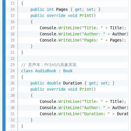
{
ー
public
int
 Pages 
{
get
;
set
;
}
フ
public
override
void
Print
(
)
ェ
{
        Console
.
WriteLine
(
"Title: "
+
 Title
)
;
イ
        Console
.
WriteLine
(
"Author: "
+
 Author
)
ス
        Console
.
WriteLine
(
"Pages: "
+
 Pages
)
;
を
}
使
}
用
// 音声本：Printの具象実装
し
class
AudioBook
:
Book
て、
{
依
public
double
 Duration 
{
get
;
set
;
}
public
override
void
Print
(
)
存
{
性
        Console
.
WriteLine
(
"Title: "
+
 Title
)
;
を
        Console
.
WriteLine
(
"Author: "
+
 Author
)
注
        Console
.
WriteLine
(
"Duration: "
+
 Durat
}
入
}
し