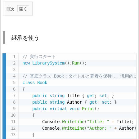
目次
1.
継
承
継承を使う
を
使
// 実行スタート
う
new
LibrarySystem
(
)
.
Run
(
)
;
2.
イ
// 基底クラス Book：タイトルと著者を保持し、汎用的
ン
class
Book
{
タ
public
string
 Title 
{
get
;
set
;
}
ー
public
string
 Author 
{
get
;
set
;
}
フ
public
virtual
void
Print
(
)
ェ
{
        Console
.
WriteLine
(
"Title: "
+
 Title
)
;
イ
        Console
.
WriteLine
(
"Author: "
+
 Author
)
ス
}