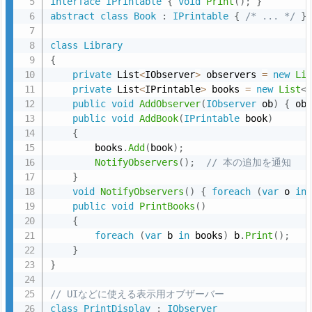
interface
IPrintable
{
void
Print
(
)
;
}
abstract
class
Book
:
IPrintable
{
/* ... */
}
class
Library
{
private
 List
<
IObserver
>
 observers 
=
new
Li
private
 List
<
IPrintable
>
 books 
=
new
List
<
public
void
AddObserver
(
IObserver
 ob
)
{
 ob
public
void
AddBook
(
IPrintable
 book
)
{
        books
.
Add
(
book
)
;
NotifyObservers
(
)
;
// 本の追加を通知
}
void
NotifyObservers
(
)
{
foreach
(
var
 o 
in
public
void
PrintBooks
(
)
{
foreach
(
var
 b 
in
 books
)
 b
.
Print
(
)
;
}
}
// UIなどに使える表示用オブザーバー
class
PrintDisplay
:
IObserver