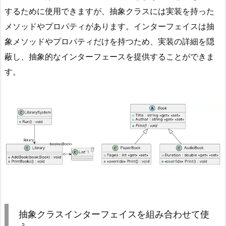
A
するために使用できますが、抽象クラスには実装を持った
u
メソッドやプロパティがあります。インターフェイスは抽
d
象メソッドやプロパティだけを持つため、実装の詳細を隠
i
蔽し、抽象的なインターフェースを提供することができま
o
B
す。
o
o
k
オ
ブ
ジ
ェ
ク
ト
を
抽象クラスインターフェイスを組み合わせて使
注