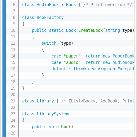
class
AudioBook
:
Book
{
/* Print override */
class
BookFactory
{
public
static
Book
CreateBook
(
string
 type
)
{
switch
(
type
)
{
case
"paper"
:
return
new
PaperBook
case
"audio"
:
return
new
AudioBook
default
:
throw
new
ArgumentExcepti
}
}
}
class
Library
{
/* IList<Book>, AddBook, Print
class
LibrarySystem
{
public
void
Run
(
)
{