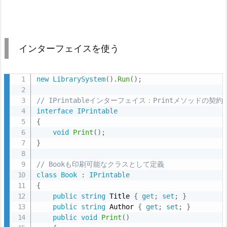
タ
ー
ン
インターフェイスを使う
で
考
え
new
LibrarySystem
(
)
.
Run
(
)
;
る
// IPrintableインターフェイス：Printメソッドの契約
7.
interface
IPrintable
1.
{
依
void
Print
(
)
;
}
存
性
// Bookも印刷可能なクラスとして定義
の
class
Book
:
IPrintable
注
{
public
string
 Title 
{
get
;
set
;
}
入
public
string
 Author 
{
get
;
set
;
}
に
public
void
Print
(
)
使