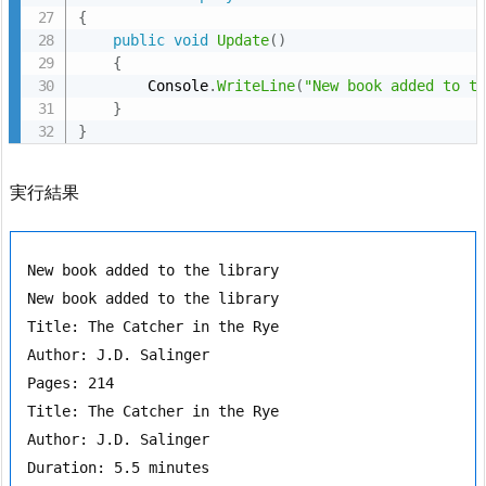
{
public
void
Update
(
)
{
        Console
.
WriteLine
(
"New book added to t
}
}
実行結果
New book added to the library

New book added to the library

Title: The Catcher in the Rye

Author: J.D. Salinger

Pages: 214

Title: The Catcher in the Rye

Author: J.D. Salinger

Duration: 5.5 minutes