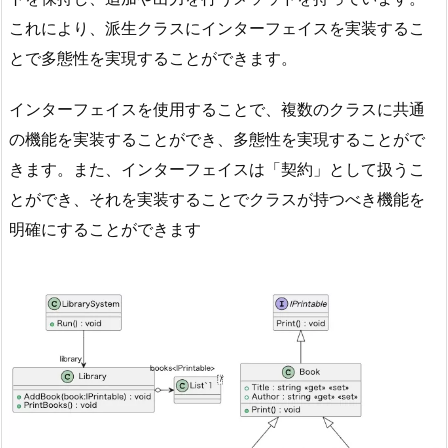
ン
これにより、派生クラスにインターフェイスを実装するこ
タ
ー
とで多態性を実現することができます。
フ
インターフェイスを使用することで、複数のクラスに共通
ェ
イ
の機能を実装することができ、多態性を実現することがで
ス
きます。また、インターフェイスは「契約」として扱うこ
を
とができ、それを実装することでクラスが持つべき機能を
継
明確にすることができます
承
し
ま
す。
7.
3.
L
i