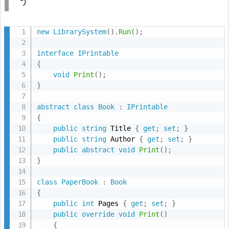
う
入
し
ま
new
LibrarySystem
(
)
.
Run
(
)
;
す
interface
IPrintable
{
void
Print
(
)
;
}
abstract
class
Book
:
IPrintable
{
public
string
 Title 
{
get
;
set
;
}
public
string
 Author 
{
get
;
set
;
}
public
abstract
void
Print
(
)
;
}
class
PaperBook
:
Book
{
public
int
 Pages 
{
get
;
set
;
}
public
override
void
Print
(
)
{