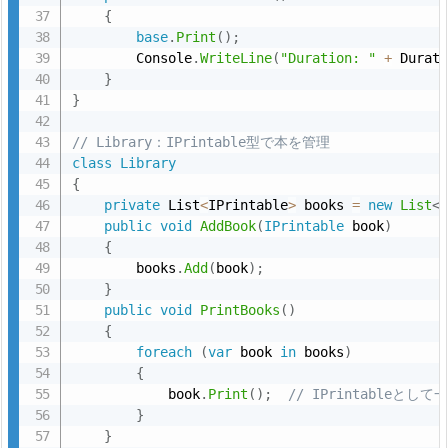
7.
{
base
.
Print
(
)
;
2.
        Console
.
WriteLine
(
"Duration: "
+
 Durat
B
}
o
}
o
// Library：IPrintable型で本を管理
k,
class
Library
P
{
a
private
 List
<
IPrintable
>
 books 
=
new
List
<
p
public
void
AddBook
(
IPrintable
 book
)
{
e
        books
.
Add
(
book
)
;
r
}
B
public
void
PrintBooks
(
)
o
{
foreach
(
var
 book 
in
 books
)
o
{
k,
            book
.
Print
(
)
;
// IPrintableとし
A
}
u
}