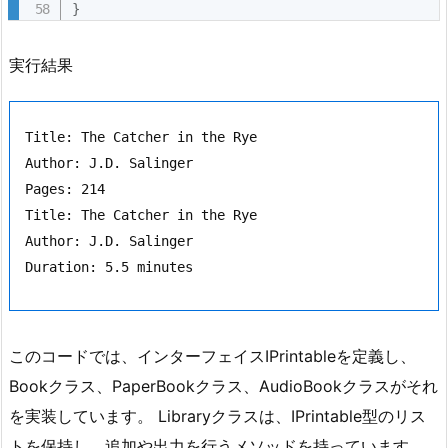
}
d
i
o
実行結果
B
o
Title: The Catcher in the Rye

o
Author: J.D. Salinger

k
Pages: 214

ク
Title: The Catcher in the Rye

ラ
Author: J.D. Salinger

ス
は、
I
B
o
このコードでは、インターフェイスIPrintableを定義し、
o
Bookクラス、PaperBookクラス、AudioBookクラスがそれ
k
を実装しています。 Libraryクラスは、IPrintable型のリス
イ
トを保持し、追加や出力を行うメソッドを持っています。