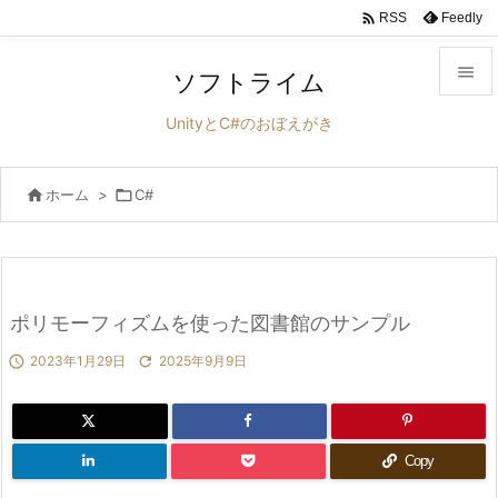

Feedly
RSS

ソフトライム

UnityとC#のおぼえがき
メニュ


ホーム
>

C#
サイド

前へ

次へ
ポリモーフィズムを使った図書館のサンプル


2023年1月29日

2025年9月9日
検索
Copy