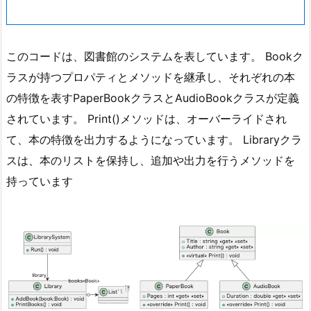
ブ
ザ
ー
このコードは、図書館のシステムを表しています。 Bookク
バ
ラスが持つプロパティとメソッドを継承し、それぞれの本
ー
の特徴を表すPaperBookクラスとAudioBookクラスが定義
パ
されています。 Print()メソッドは、オーバーライドされ
タ
て、本の特徴を出力するようになっています。 Libraryクラ
ー
スは、本のリストを保持し、追加や出力を行うメソッドを
ン
で
持っています
考
え
る
7.
D
I
パ