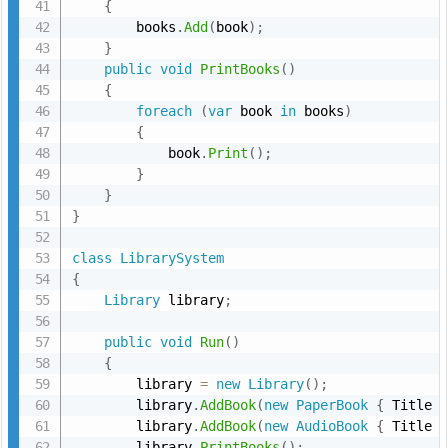
{
        books
.
Add
(
book
)
;
}
public
void
PrintBooks
(
)
{
foreach
(
var
 book 
in
 books
)
{
            book
.
Print
(
)
;
}
}
}
class
LibrarySystem
{
Library
 library
;
public
void
Run
(
)
{
        library 
=
new
Library
(
)
;
        library
.
AddBook
(
new
PaperBook
{
 Title 
        library
.
AddBook
(
new
AudioBook
{
 Title 
        library
.
PrintBooks
(
)
;