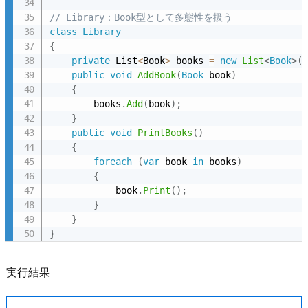
ま
// Library：Book型として多態性を扱う
す。
class
Library
{
7.
private
 List
<
Book
>
 books 
=
new
List
<
Book
>
(
4.
public
void
AddBook
(
Book
 book
)
L
{
i
        books
.
Add
(
book
)
;
}
b
public
void
PrintBooks
(
)
r
{
a
foreach
(
var
 book 
in
 books
)
r
{
            book
.
Print
(
)
;
y
}
S
}
y
}
s
t
実行結果
e
m