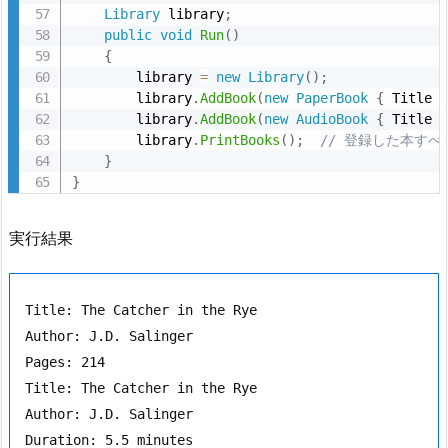
Library
 library
;
5.
public
void
Run
(
)
フ
{
        library 
=
new
Library
(
)
;
ァ
        library
.
AddBook
(
new
PaperBook
{
 Title 
ク
        library
.
AddBook
(
new
AudioBook
{
 Title 
ト
        library
.
PrintBooks
(
)
;
// 登録した本すべ
リ
}
ー
}
パ
タ
実行結果
ー
ン
Title: The Catcher in the Rye

で
Author: J.D. Salinger

考
Pages: 214

え
Title: The Catcher in the Rye

る
Author: J.D. Salinger

6.
オ