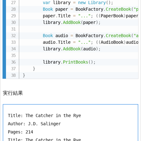
var
 library 
=
new
Library
(
)
;
Book
 paper 
=
 BookFactory
.
CreateBook
(
"p
        paper
.
Title 
=
"..."
;
(
(
PaperBook
)
paper
        library
.
AddBook
(
paper
)
;
Book
 audio 
=
 BookFactory
.
CreateBook
(
"a
        audio
.
Title 
=
"..."
;
(
(
AudioBook
)
audio
        library
.
AddBook
(
audio
)
;
        library
.
PrintBooks
(
)
;
}
}
実行結果
Title: The Catcher in the Rye

Author: J.D. Salinger

Pages: 214

Title: The Catcher in the Rye
