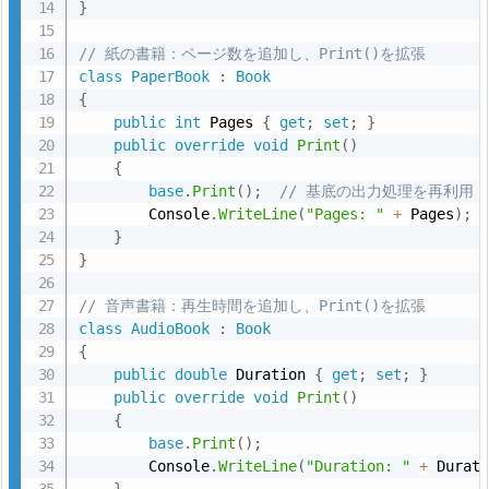
を
}
使
// 紙の書籍：ページ数を追加し、Print()を拡張
う
class
PaperBook
:
Book
3.
{
抽
public
int
 Pages 
{
get
;
set
;
}
public
override
void
Print
(
)
象
{
ク
base
.
Print
(
)
;
// 基底の出力処理を再利用
ラ
        Console
.
WriteLine
(
"Pages: "
+
 Pages
)
;
ス
}
を
}
使
// 音声書籍：再生時間を追加し、Print()を拡張
う
class
AudioBook
:
Book
4.
{
public
double
 Duration 
{
get
;
set
;
}
抽
public
override
void
Print
(
)
象
{
ク
base
.
Print
(
)
;
ラ
        Console
.
WriteLine
(
"Duration: "
+
 Durat
}