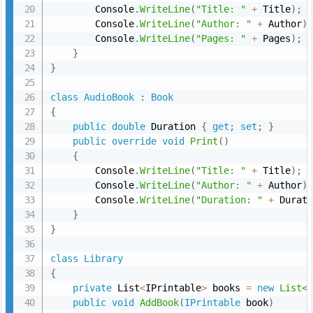
        Console
.
WriteLine
(
"Title: "
+
 Title
)
;
        Console
.
WriteLine
(
"Author: "
+
 Author
)
        Console
.
WriteLine
(
"Pages: "
+
 Pages
)
;
}
}
class
AudioBook
:
Book
{
public
double
 Duration 
{
get
;
set
;
}
public
override
void
Print
(
)
{
        Console
.
WriteLine
(
"Title: "
+
 Title
)
;
        Console
.
WriteLine
(
"Author: "
+
 Author
)
        Console
.
WriteLine
(
"Duration: "
+
 Durat
}
}
class
Library
{
private
 List
<
IPrintable
>
 books 
=
new
List
<
public
void
AddBook
(
IPrintable
 book
)