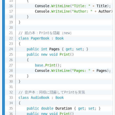
{
用
        Console
.
WriteLine
(
"Title: "
+
 Title
)
;
す
        Console
.
WriteLine
(
"Author: "
+
 Author
)
}
る
}
イ
ン
// 紙の本：Printを隠蔽（new）
タ
class
PaperBook
:
Book
{
ー
public
int
 Pages 
{
get
;
set
;
}
フ
public
new
void
Print
(
)
ェ
{
イ
base
.
Print
(
)
;
        Console
.
WriteLine
(
"Pages: "
+
 Pages
)
;
ス
}
を
}
定
義
// 音声本：同様に隠蔽してPrintを実装
class
AudioBook
:
Book
し
{
ま
public
double
 Duration 
{
get
;
set
;
}
す。
public
new
void
Print
(
)