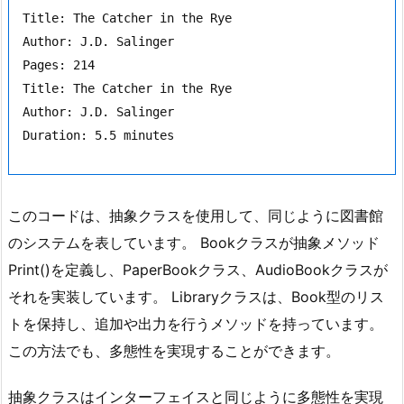
で、
Title: The Catcher in the Rye

実
Author: J.D. Salinger

際
Pages: 214

の
Title: The Catcher in the Rye

B
Author: J.D. Salinger

o
o
k,
P
このコードは、抽象クラスを使用して、同じように図書館
a
のシステムを表しています。 Bookクラスが抽象メソッド
p
Print()を定義し、PaperBookクラス、AudioBookクラスが
e
r
それを実装しています。 Libraryクラスは、Book型のリス
B
トを保持し、追加や出力を行うメソッドを持っています。
o
この方法でも、多態性を実現することができます。
o
k,
抽象クラスはインターフェイスと同じように多態性を実現