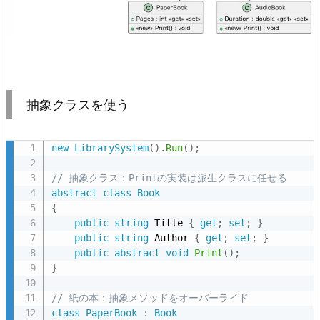
b
r
a
r
y
ク
抽象クラスを使う
ラ
ス
new
LibrarySystem
(
)
.
Run
(
)
;
に
は、
// 抽象クラス：Printの実装は派生クラスに任せる
I
abstract
class
Book
B
{
public
string
 Title 
{
get
;
set
;
}
o
public
string
 Author 
{
get
;
set
;
}
o
public
abstract
void
Print
(
)
;
k
}
イ
// 紙の本：抽象メソッドをオーバーライド
ン
class
PaperBook
:
Book
タ