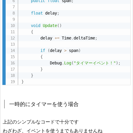
public
float
 span
;
float
 delay
;
void
Update
(
)
{
        delay 
+
=
 Time
.
deltaTime
;
if
(
delay 
>
 span
)
{
            Debug
.
Log
(
"タイマーイベント！"
)
;
}
}
}
一時的にタイマーを使う場合
上記のシンプルなコードで十分です
わざわざ、イベントを使うまでもありませんね