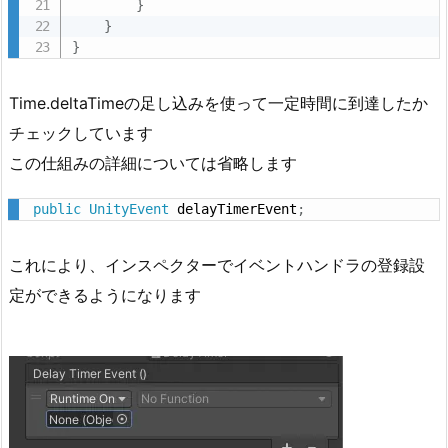
}
4.
}
お
}
ま
け
Time.deltaTimeの足し込みを使って一定時間に到達したか
4.
チェックしています
1.
この仕組みの詳細については省略します
一
時
public
UnityEvent
 delayTimerEvent
;
的
に
これにより、インスペクターでイベントハンドラの登録設
タ
定ができるようになります
イ
マ
ー
を
使
う