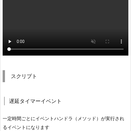
ト
2.
1.
遅
延
タ
イ
マ
ー
イ
スクリプト
ベ
ン
ト
遅延タイマーイベント
2.
2.
一定時間ごとにイベントハンドラ（メソッド）が実行され
イ
ベ
るイベントになります