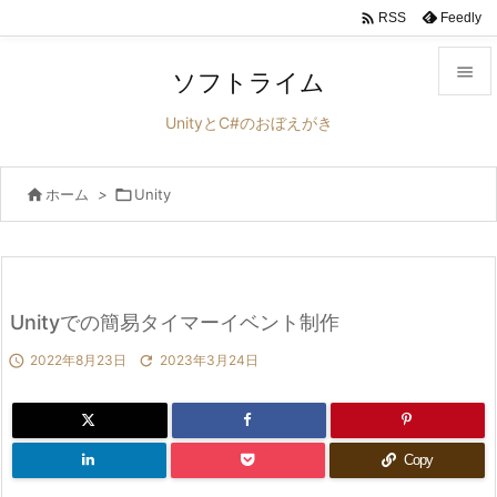

Feedly
RSS

ソフトライム

UnityとC#のおぼえがき
メニュ


ホーム
>

Unity
サイド

前へ

次へ
Unityでの簡易タイマーイベント制作


2022年8月23日

2023年3月24日
検索
Copy