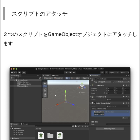
更
を
スクリプトのアタッチ
し
た
２つのスクリプトをGameObjectオブジェクトにアタッチし
い
場
ます
合
（ゲ
ー
ム
中
含
む）