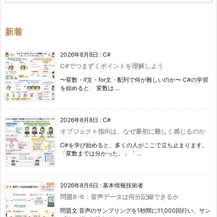
テ
ゴ
リ
ー
新着
2026年8月8日
:
C#
C#でつまずくポイントを理解しよう
〜変数・if文・for文・配列で何が難しいのか〜 C#の学習
を始めると、 変数は ...
2026年8月8日
:
C#
オブジェクト指向は、なぜ最初に難しく感じるのか
C#を学び始めると、多くの人がここで立ち止まります。
「変数までは分かった。」「 ...
2026年8月6日
:
基本情報技術者
問題8-6：音声データは何分記録できるか
問題文 音声のサンプリングを1秒間に11,000回行い、サン