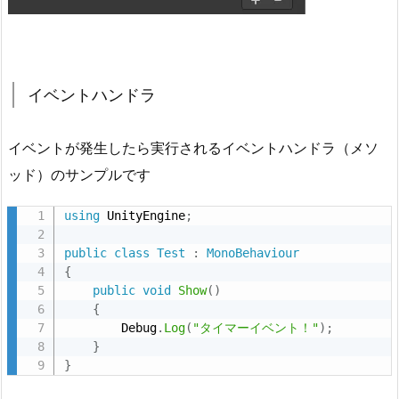
場
合
4.
2.
イベントハンドラ
タ
イ
イベントが発生したら実行されるイベントハンドラ（メソ
マ
ー
ッド）のサンプルです
イ
using
 UnityEngine
;
ベ
ン
public
class
Test
:
MonoBehaviour
ト
{
の
public
void
Show
(
)
{
追
        Debug
.
Log
(
"タイマーイベント！"
)
;
加
}
や
}
変