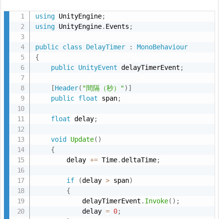
ン
using
 UnityEngine
;
ト
using
 UnityEngine
.
Events
;
ハ
ン
public
class
DelayTimer
:
MonoBehaviour
ド
{
ラ
public
UnityEvent
 delayTimerEvent
;
3.
[
Header
(
"間隔（秒）"
)
]
ス
public
float
 span
;
ク
float
 delay
;
リ
プ
void
Update
(
)
ト
{
の
        delay 
+
=
 Time
.
deltaTime
;
ア
if
(
delay 
>
 span
)
タ
{
ッ
            delayTimerEvent
.
Invoke
(
)
;
チ
            delay 
=
0
;