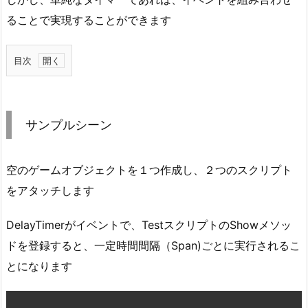
ることで実現することができます
目次
1.
サ
ン
サンプルシーン
プ
ル
シ
空のゲームオブジェクトを１つ作成し、２つのスクリプト
ー
をアタッチします
ン
DelayTimerがイベントで、TestスクリプトのShowメソッ
2.
ス
ドを登録すると、一定時間間隔（Span)ごとに実行されるこ
ク
とになります
リ
プ