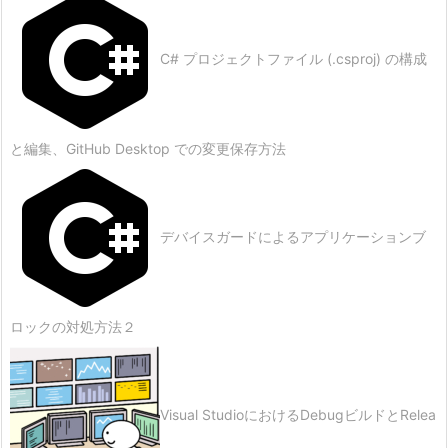
C# プロジェクトファイル (.csproj) の構成
と編集、GitHub Desktop での変更保存方法
デバイスガードによるアプリケーションブ
ロックの対処方法２
Visual StudioにおけるDebugビルドとRelea