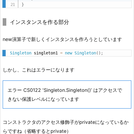
全
}
て
の
インスタンスを作る部分
コ
ー
new演算子で新しくインスタンスを作ろうとしています
ド
（C
Singleton
 singleton1 
=
new
Singleton
(
)
;
#
プ
しかし、これはエラーになります
ロ
パ
テ
エラー CS0122 'Singleton.Singleton()’ はアクセスで
ィ
きない保護レベルになっています
版）
1.
4.
コンストラクタのアクセス修飾子がprivateになっているか
ク
らですね（省略するとprivate）