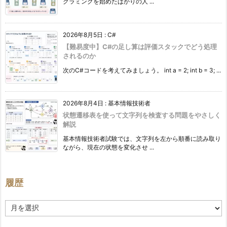
グラミングを始めたばかりの人 ...
2026年8月5日
:
C#
【難易度中】C#の足し算は評価スタックでどう処理
されるのか
次のC#コードを考えてみましょう。 int a = 2; int b = 3; ...
2026年8月4日
:
基本情報技術者
状態遷移表を使って文字列を検査する問題をやさしく
解説
基本情報技術者試験では、文字列を左から順番に読み取り
ながら、現在の状態を変化させ ...
履歴
履
歴