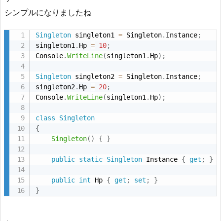
シンプルになりましたね
Singleton
 singleton1 
=
 Singleton
.
Instance
;
singleton1
.
Hp 
=
10
;
Console
.
WriteLine
(
singleton1
.
Hp
)
;
Singleton
 singleton2 
=
 Singleton
.
Instance
;
singleton2
.
Hp 
=
20
;
Console
.
WriteLine
(
singleton1
.
Hp
)
;
class
Singleton
{
Singleton
(
)
{
}
public
static
Singleton
 Instance 
{
get
;
}
public
int
 Hp 
{
get
;
set
;
}
}