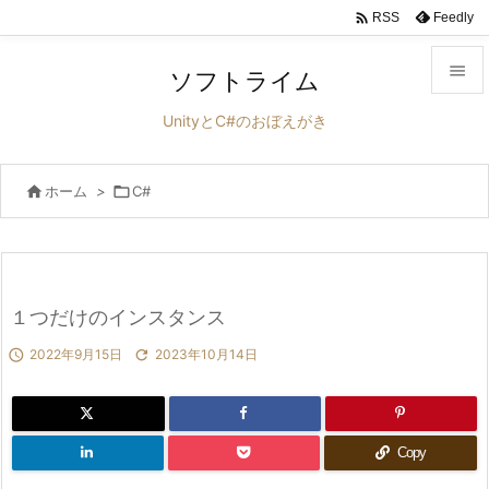

Feedly
RSS

ソフトライム

UnityとC#のおぼえがき
メニュ


ホーム
>

C#
サイド

前へ

次へ
１つだけのインスタンス


2022年9月15日

2023年10月14日
検索
Copy