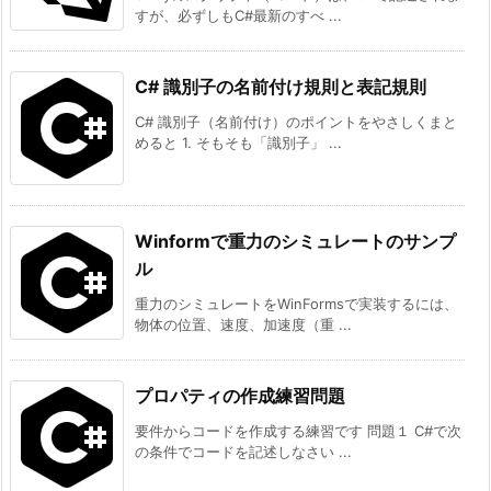
すが、必ずしもC#最新のすべ ...
C# 識別子の名前付け規則と表記規則
C# 識別子（名前付け）のポイントをやさしくまと
めると 1. そもそも「識別子」 ...
Winformで重力のシミュレートのサンプ
ル
重力のシミュレートをWinFormsで実装するには、
物体の位置、速度、加速度（重 ...
プロパティの作成練習問題
要件からコードを作成する練習です 問題１ C#で次
の条件でコードを記述しなさい ...