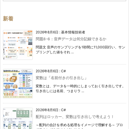
ゴ
リ
ー
新着
2026年8月6日
:
基本情報技術者
問題8-6：音声データは何分記録できるか
問題文 音声のサンプリングを1秒間に11,000回行い、サン
プリングした値をそれ ...
2026年8月6日
:
C#
変数は「名前付きの引き出し」
変数とは、データを一時的にしまっておく引き出しです。
引き出しには名前、つまりラ ...
2026年8月6日
:
C#
配列はロッカー、変数は引き出しで考えよう！
～配列の合計を求める処理をイメージで理解する～ プロ