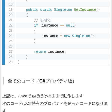
public
static
Singleton
GetInstance
(
)
{
// 初期化
if
(
instance 
==
null
)
{
            instance 
=
new
Singleton
(
)
;
}
return
 instance
;
}
}
全てのコード（C#プロパティ版）
上記は、Javaでもほぼそのままで動作します
次のコードはC#特有のプロパティを使ったコードになりま
す