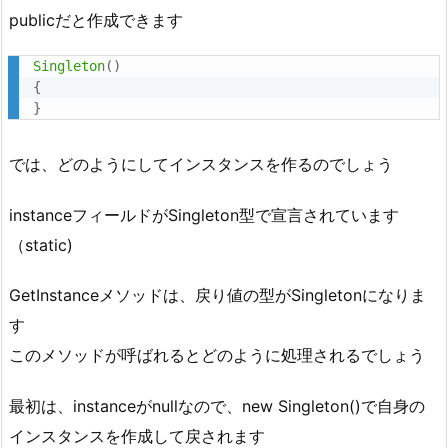
ラ
publicだと作成できます
ス
図
Singleton
(
)
{
2.
}
参
考
では、どのようにしてインスタンスを作るのでしょう
資
料
instanceフィールドがSingleton型で宣言されています
2.
（static)
1.
シ
GetInstanceメソッドは、戻り値の型がSingletonになりま
ン
す
グ
ル
このメソッドが呼ばれるとどのように処理されるでしょう
ト
ン
最初は、instanceがnullなので、new Singleton()で自身の
パ
インスタンスを作成して戻されます