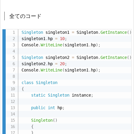
全てのコード
Singleton
 singleton1 
=
 Singleton
.
GetInstance
(
)
singleton1
.
hp 
=
10
;
Console
.
WriteLine
(
singleton1
.
hp
)
;
Singleton
 singleton2 
=
 Singleton
.
GetInstance
(
)
singleton2
.
hp 
=
20
;
Console
.
WriteLine
(
singleton1
.
hp
)
;
class
Singleton
{
static
Singleton
 instance
;
public
int
 hp
;
Singleton
(
)
{
}