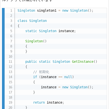
サ
ン
Singleton
 singleton1 
=
new
Singleton
(
)
;
プ
ル
class
Singleton
{
コ
static
Singleton
 instance
;
ー
ド
Singleton
(
)
{
1.
}
2.
全
public
static
Singleton
GetInstance
(
)
て
{
// 初期化
の
if
(
instance 
==
null
)
コ
{
ー
            instance 
=
new
Singleton
(
)
;
ド
}
1.
return
 instance
;
3.
}