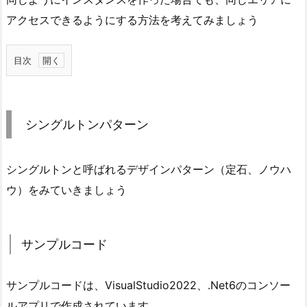
アクセスできるようにする方法を考えてみましょう
目次
1.
シ
ン
シングルトンパターン
グ
ル
ト
シングルトンと呼ばれるデザインパターン（定石、ノウハ
ン
ウ）をみていきましょう
パ
タ
ー
サンプルコード
ン
1.
サンプルコードは、VisualStudio2022、.Net6のコンソー
1.
ルアプリで作成されています