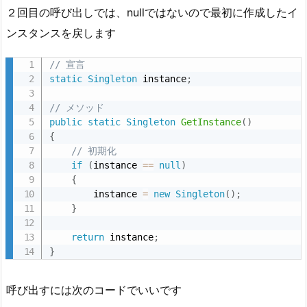
タ
２回目の呼び出しでは、nullではないので最初に作成したイ
ー
ンスタンスを戻します
ン
の
// 宣言
定
static
Singleton
 instance
;
義
// メソッド
2.
public
static
Singleton
GetInstance
(
)
2.
{
U
// 初期化
if
(
instance 
==
null
)
n
{
i
        instance 
=
new
Singleton
(
)
;
t
}
y
return
 instance
;
で
}
使
う
呼び出すには次のコードでいいです
場