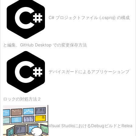
C# プロジェクトファイル (.csproj) の構成
と編集、GitHub Desktop での変更保存方法
デバイスガードによるアプリケーションブ
ロックの対処方法２
Visual StudioにおけるDebugビルドとRelea