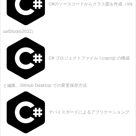
C#のソースコードからクラス図を作成（Vis
ualStudio2022）
C# プロジェクトファイル (.csproj) の構成
と編集、GitHub Desktop での変更保存方法
デバイスガードによるアプリケーションブ