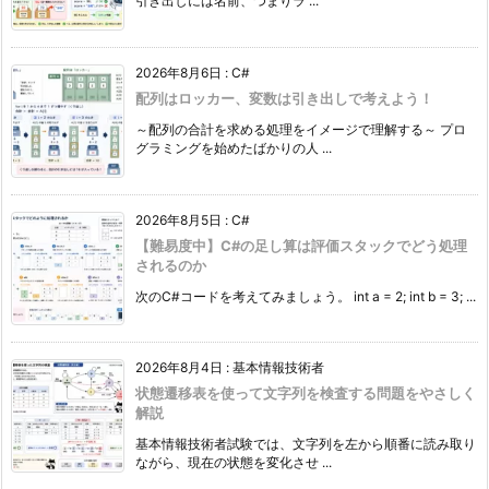
引き出しには名前、つまりラ ...
2026年8月6日
:
C#
配列はロッカー、変数は引き出しで考えよう！
～配列の合計を求める処理をイメージで理解する～ プロ
グラミングを始めたばかりの人 ...
2026年8月5日
:
C#
【難易度中】C#の足し算は評価スタックでどう処理
されるのか
次のC#コードを考えてみましょう。 int a = 2; int b = 3; ...
2026年8月4日
:
基本情報技術者
状態遷移表を使って文字列を検査する問題をやさしく
解説
基本情報技術者試験では、文字列を左から順番に読み取り
ながら、現在の状態を変化させ ...