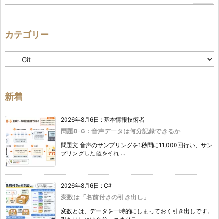
カテゴリー
カ
テ
ゴ
リ
ー
新着
2026年8月6日
:
基本情報技術者
問題8-6：音声データは何分記録できるか
問題文 音声のサンプリングを1秒間に11,000回行い、サン
プリングした値をそれ ...
2026年8月6日
:
C#
変数は「名前付きの引き出し」
変数とは、データを一時的にしまっておく引き出しです。