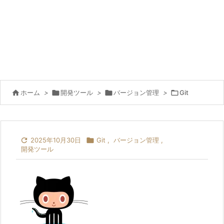

ホーム
>

開発ツール
>

バージョン管理
>

Git

2025年10月30日

Git
,
バージョン管理
,
開発ツール