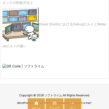
ロックの対処方法２
Visual StudioにおけるDebugビルドとRelea
seビルドの違い
Copyright ©
2026
ソフトライム
All Rights Reserved.



WordPress Luxeritas Theme is provided by "
Thought is free
".
メニュー
上へ
ホーム