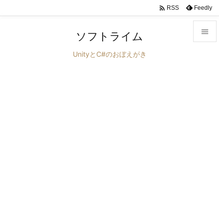

Feedly
RSS

ソフトライム

UnityとC#のおぼえがき
メニュ

サイド

前へ

次へ

検索