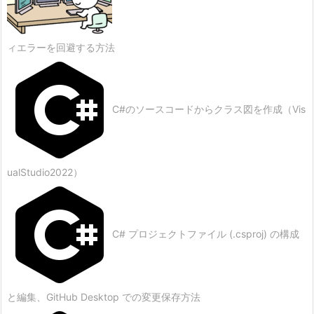
ィエラーを回避する方法
C#のソースコードからクラス図を作成（Vis
ualStudio2022）
C# プロジェクトファイル (.csproj) の構成
と編集、GitHub Desktop での変更保存方法