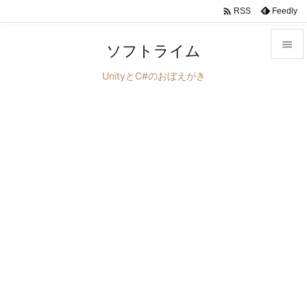

Feedly
RSS

ソフトライム

UnityとC#のおぼえがき
メニュ

サイド

前へ

次へ

検索