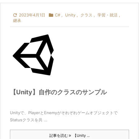

2023年4月1日

C#
,
Unity
,
クラス
,
学習・就活
,
継承
【Unity】自作のクラスのサンプル
Unityで、PlayerとEnemyがそれぞれゲームオブジェクトで
Statusクラスを共 ...
記事を読む
【Unity ...