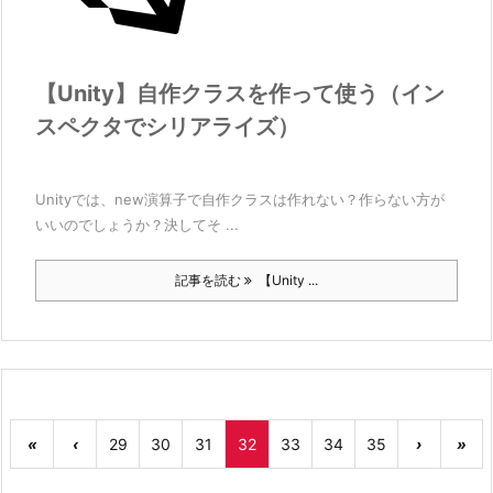
【Unity】自作クラスを作って使う（イン
スペクタでシリアライズ）
Unityでは、new演算子で自作クラスは作れない？作らない方が
いいのでしょうか？決してそ ...
記事を読む
【Unity ...
«
‹
29
30
31
32
33
34
35
›
»