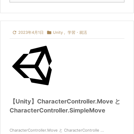

2023年4月1日

Unity
,
学習・就活
【Unity】CharacterController.Move と
CharacterController.SimpleMove
CharacterController.Move と CharacterControlle ...