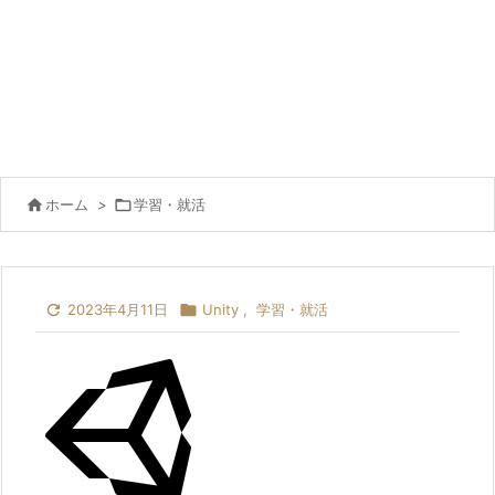

ホーム
>

学習・就活

2023年4月11日

Unity
,
学習・就活