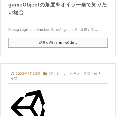
gameObjectの角度をオイラー角で知りた
い場合
Debug.Log(transform.localEulerAngles); で、取得する ...
記事を読む
gameObje ...

2023年3月23日

C#
,
Unity
,
クラス
,
学習・就活
,
小技