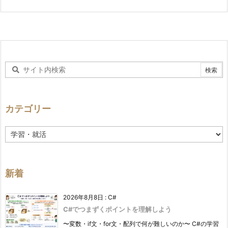
カテゴリー
カ
テ
ゴ
リ
ー
新着
2026年8月8日
:
C#
C#でつまずくポイントを理解しよう
〜変数・if文・for文・配列で何が難しいのか〜 C#の学習