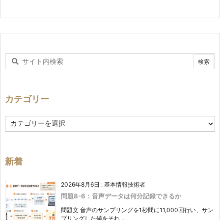
カテゴリー
カ
テ
ゴ
リ
ー
新着
2026年8月6日
:
基本情報技術者
問題8-6：音声データは何分記録できるか
問題文 音声のサンプリングを1秒間に11,000回行い、サン
プリングした値をそれ ...