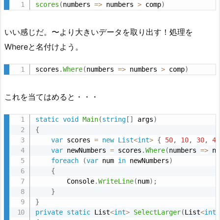
scores
(
numbers 
=
>
 numbers 
>
 comp
)
いい感じだ。〜より大きいデータを取り出す！処理を
Whereと名付けよう。
scores
.
Where
(
numbers 
=
>
 numbers 
>
 comp
)
これを当てはめると・・・
static
void
Main
(
string
[
]
 args
)
{
var
 scores 
=
new
List
<
int
>
{
50
,
10
,
30
,
4
var
 newNumbers 
=
 scores
.
Where
(
numbers 
=
>
 n
foreach
(
var
 num 
in
 newNumbers
)
{
        Console
.
WriteLine
(
num
)
;
}
}
private
static
 List
<
int
>
SelectLarger
(
List
<
int