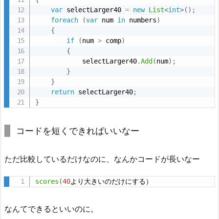
var
 selectLarger40 
=
new
List
<
int
>
(
)
;
foreach
(
var
 num 
in
 numbers
)
{
if
(
num 
>
 comp
)
{
            selectLarger40
.
Add
(
num
)
;
}
}
return
 selectLarger40
;
}
コードを短くできればいいなー
ただ比較しているだけなのに、なんかコードが長いなー
scores
(
40
より大きいのだけにする）
なんてできるといいのに。