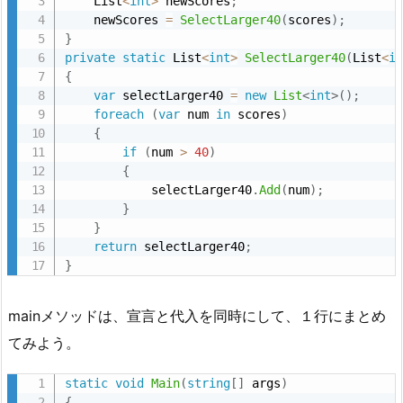
    List
<
int
>
 newScores
;
    newScores 
=
SelectLarger40
(
scores
)
;
}
private
static
 List
<
int
>
SelectLarger40
(
List
<
i
{
var
 selectLarger40 
=
new
List
<
int
>
(
)
;
foreach
(
var
 num 
in
 scores
)
{
if
(
num 
>
40
)
{
            selectLarger40
.
Add
(
num
)
;
}
}
return
 selectLarger40
;
}
mainメソッドは、宣言と代入を同時にして、１行にまとめ
てみよう。
static
void
Main
(
string
[
]
 args
)
{