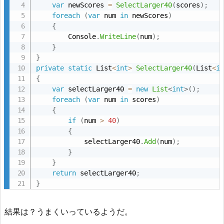
var
 newScores 
=
SelectLarger40
(
scores
)
;
foreach
(
var
 num 
in
 newScores
)
{
        Console
.
WriteLine
(
num
)
;
}
}
private
static
 List
<
int
>
SelectLarger40
(
List
<
i
{
var
 selectLarger40 
=
new
List
<
int
>
(
)
;
foreach
(
var
 num 
in
 scores
)
{
if
(
num 
>
40
)
{
            selectLarger40
.
Add
(
num
)
;
}
}
return
 selectLarger40
;
}
結果は？うまくいっているようだ。