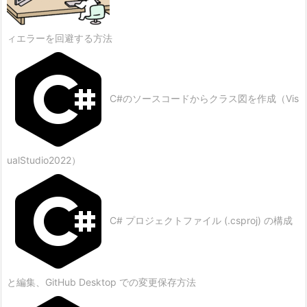
ィエラーを回避する方法
C#のソースコードからクラス図を作成（Vis
ualStudio2022）
C# プロジェクトファイル (.csproj) の構成
と編集、GitHub Desktop での変更保存方法