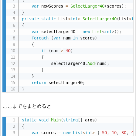
var
 newScores 
=
SelectLarger40
(
scores
)
;
}
private
static
 List
<
int
>
SelectLarger40
(
List
<
i
{
var
 selectLarger40 
=
new
List
<
int
>
(
)
;
foreach
(
var
 num 
in
 scores
)
{
if
(
num 
>
40
)
{
            selectLarger40
.
Add
(
num
)
;
}
}
return
 selectLarger40
;
}
ここまでをまとめると
static
void
Main
(
string
[
]
 args
)
{
var
 scores 
=
new
List
<
int
>
{
50
,
10
,
30
,
4