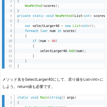
{
NewMethod
(
scores
)
;
}
private
static
void
NewMethod
(
List
<
int
>
 scores
{
var
 selectLarger40 
=
new
List
<
int
>
(
)
;
foreach
(
var
 num 
in
 scores
)
{
if
(
num 
>
40
)
{
            selectLarger40
.
Add
(
num
)
;
}
}
}
メソッド名をSelectLarger40にして、戻り値をList<int>に
しよう。return値も必要です。
static
void
Main
(
string
[
]
 args
)
{