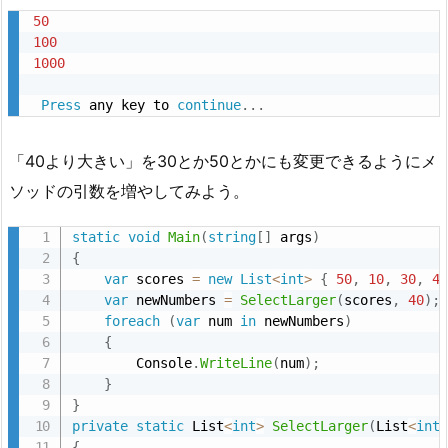
50
100
1000
Press
 any key to 
continue
.
.
.
「40より大きい」を30とか50とかにも変更できるようにメ
ソッドの引数を増やしてみよう。
static
void
Main
(
string
[
]
 args
)
{
var
 scores 
=
new
List
<
int
>
{
50
,
10
,
30
,
4
var
 newNumbers 
=
SelectLarger
(
scores
,
40
)
;
foreach
(
var
 num 
in
 newNumbers
)
{
        Console
.
WriteLine
(
num
)
;
}
}
private
static
 List
<
int
>
SelectLarger
(
List
<
int
{