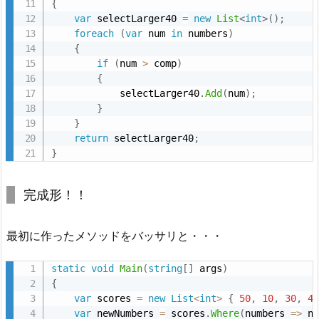
{
var
 selectLarger40 
=
new
List
<
int
>
(
)
;
foreach
(
var
 num 
in
 numbers
)
{
if
(
num 
>
 comp
)
{
            selectLarger40
.
Add
(
num
)
;
}
}
return
 selectLarger40
;
}
完成形！！
最初に作ったメソッドをバッサリと・・・
static
void
Main
(
string
[
]
 args
)
{
var
 scores 
=
new
List
<
int
>
{
50
,
10
,
30
,
4
var
 newNumbers 
=
 scores
.
Where
(
numbers 
=
>
 n