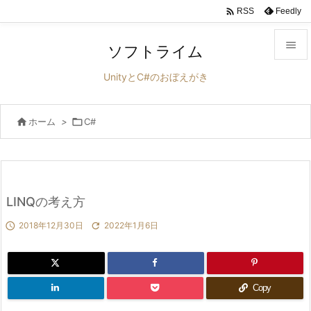

Feedly
RSS

ソフトライム

UnityとC#のおぼえがき
メニュ


ホーム
>

C#
サイド

前へ

次へ
LINQの考え方


2018年12月30日

2022年1月6日
検索
Copy