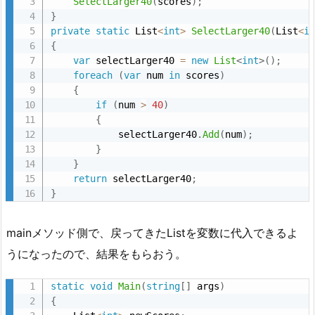
SelectLarger40
(
scores
)
;
}
private
static
 List
<
int
>
SelectLarger40
(
List
<
i
{
var
 selectLarger40 
=
new
List
<
int
>
(
)
;
foreach
(
var
 num 
in
 scores
)
{
if
(
num 
>
40
)
{
            selectLarger40
.
Add
(
num
)
;
}
}
return
 selectLarger40
;
}
mainメソッド側で、戻ってきたListを変数に代入できるよ
うになったので、結果をもらおう。
static
void
Main
(
string
[
]
 args
)
{