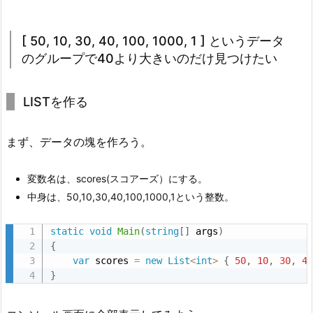
く
し
た
[ 50, 10, 30, 40, 100, 1000, 1 ] というデータ
い
のグループで40より大きいのだけ見つけたい
1.
1.
LISTを作る
[
5
まず、データの塊を作ろう。
0,
1
変数名は、scores(スコアーズ）にする。
0,
中身は、50,10,30,40,100,1000,1という整数。
3
0,
static
void
Main
(
string
[
]
 args
)
4
{
0,
var
 scores 
=
new
List
<
int
>
{
50
,
10
,
30
,
4
1
}
0
0,