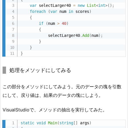
で
var
 selectLarger40 
=
new
List
<
int
>
(
)
;
foreach
(
var
 num 
in
 scores
)
4
{
0
if
(
num 
>
40
)
よ
{
り
            selectLarger40
.
Add
(
num
)
;
}
大
}
き
}
い
の
処理をメソッドにしてみる
だ
け
この部分をメソッドにしてみよう。元のデータの塊を引数
見
つ
にして、戻り値は、結果のデータの塊にしよう。
け
た
VisualStudioで、メソッドの抽出を実行してみた。
い
static
void
Main
(
string
[
]
 args
)