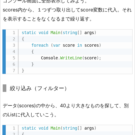
コンソール画面に全部表示してみよう。
1
scores内から、１つずつ取り出してscore変数に代入。それ
0
を表示することをなくなるまで繰り返す。
0
0,
static
void
Main
(
string
[
]
 args
)
1
{
foreach
(
var
 score 
in
 scores
)
]
{
と
        Console
.
WriteLine
(
score
)
;
い
}
う
}
デ
ー
絞り込み（フィルター）
タ
の
データ(scores)の中から、40より大きなものを探して、別
グ
のListに代入していこう。
ル
ー
static
void
Main
(
string
[
]
 args
)
プ
{