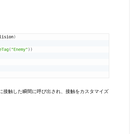
lision
)
eTag
(
"Enemy"
)
)
に接触した瞬間に呼び出され、接触をカスタマイズ