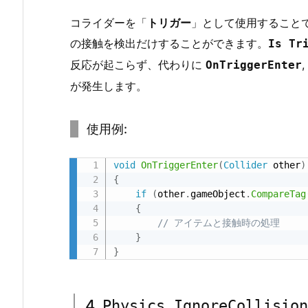
n
コライダーを「
トリガー
」として使用すること
メ
の接触を検出だけすることができます。
Is Tr
ソ
ッ
反応が起こらず、代わりに
,
OnTriggerEnter
ド
が発生します。
の
使
使用例:
用
2.
void
OnTriggerEnter
(
Collider
 other
)
3.
{
3.
if
(
other
.
gameObject
.
CompareTag
O
{
// アイテムと接触時の処理
n
}
T
}
r
i
g
4.
Physics.IgnoreCollision