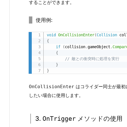
することができます。
リ
ッ
ク
使用例:
ス
2.
void
OnCollisionEnter
(
Collision
 col
{
2.
if
(
collision
.
gameObject
.
Compar
2.
{
O
// 敵との衝突時に処理を実行
n
}
}
C
o
はコライダー同士が最初
l
OnCollisionEnter
l
したい場合に使用します。
i
s
i
3.
メソッドの使用
OnTrigger
o