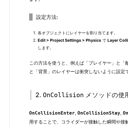
御
す
設定方法:
る
方
各オブジェクトにレイヤーを割り当てます。
法
Edit > Project Settings > Physics
で
Layer Coll
2.
します。
1.
1.
この方法を使うと、例えば「プレイヤー」と「
レ
と「背景」のレイヤーは衝突しないように設定
イ
ヤ
ー
2.
メソッドの使
OnCollision
と
衝
突
,
,
OnCollisionEnter
OnCollisionStay
O
マ
用することで、コライダーが接触した瞬間や接
ト