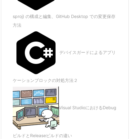
sproj) の構成と編集、GitHub Desktop での変更保存
方法
デバイスガードによるアプリ
ケーションブロックの対処方法２
Visual StudioにおけるDebug
ビルドとReleaseビルドの違い