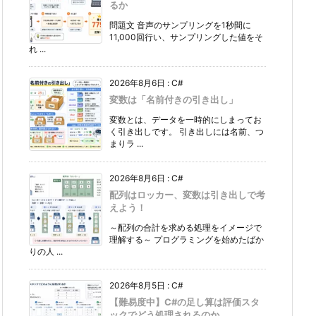
るか
問題文 音声のサンプリングを1秒間に
11,000回行い、サンプリングした値をそ
れ ...
2026年8月6日
:
C#
変数は「名前付きの引き出し」
変数とは、データを一時的にしまってお
く引き出しです。 引き出しには名前、つ
まりラ ...
2026年8月6日
:
C#
配列はロッカー、変数は引き出しで考
えよう！
～配列の合計を求める処理をイメージで
理解する～ プログラミングを始めたばか
りの人 ...
2026年8月5日
:
C#
【難易度中】C#の足し算は評価スタ
ックでどう処理されるのか