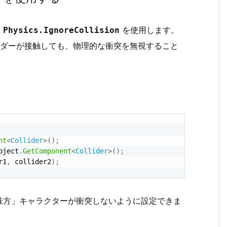
、
を使用します。
Physics.IgnoreCollision
イダーが接触しても、物理的な衝突を無視すること
nt
<
Collider
>
(
)
;
bject
.
GetComponent
<
Collider
>
(
)
;
r1
,
 collider2
)
;
味方」キャラクターが衝突しないように設定できま