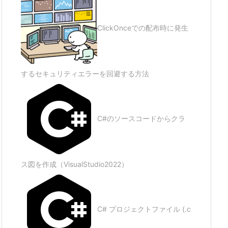
ClickOnceでの配布時に発生
するセキュリティエラーを回避する方法
C#のソースコードからクラ
ス図を作成（VisualStudio2022）
C# プロジェクトファイル (.c