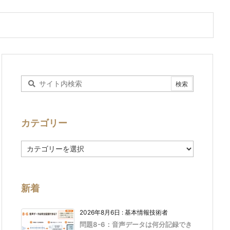
カテゴリー
カ
テ
ゴ
リ
ー
新着
2026年8月6日
:
基本情報技術者
問題8-6：音声データは何分記録でき