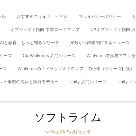
ール
おすすめスライド、ビデオ
プライバシーポリシー
オブジェクト指向 学習ロードマップ
C#オブジェクト指向 
AIと教育、もっと知るシリーズ
変数から段階的に学習シリーズ
シリーズ
C# WinForms 入門シリーズ
WinFormsで実務アプ
ーズ
WinFormsの「ドラッグ＆ドロップ」の正体（シリーズ目次）
yへ 〜学習の流れと実行モデル〜
Unity 入門シリーズ
Unity
ソフトライム
UnityとC#のおぼえがき