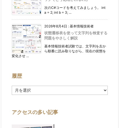
次のC#コードを考えてみましょう。 int
a = 2; int b = 3; ...
2026年8月4日
:
基本情報技術者
状態遷移表を使って文字列を検査する
問題をやさしく解説
基本情報技術者試験では、文字列を左か
ら順番に読み取りながら、現在の状態を
変化させ ...
履歴
履
歴
アクセスの多い記事