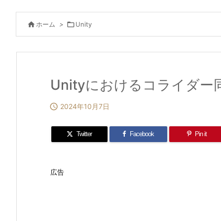

ホーム
>

Unity
Unityにおけるコライダ

2024年10月7日
Twitter
Facebook
Pin it
広告