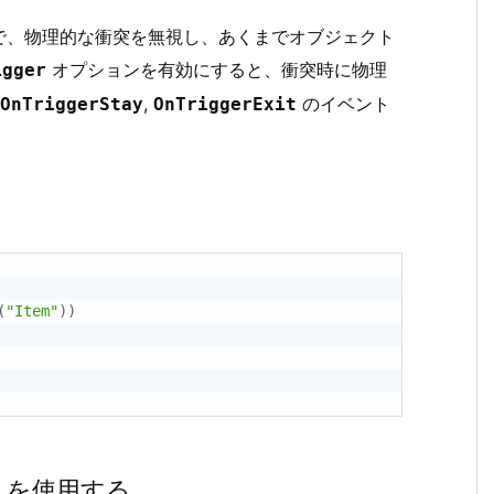
で、物理的な衝突を無視し、あくまでオブジェクト
オプションを有効にすると、衝突時に物理
igger
,
のイベント
OnTriggerStay
OnTriggerExit
(
"Item"
)
)
を使用する