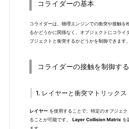
コライダーの基本
イ
ダ
ー
コライダーは、物理エンジンでの衝突や接触を
の
るかどうかに関係なく、オブジェクトにコライ
基
ブジェクトと衝突するかどうかを制御できます
本
2.
コ
コライダーの接触を制御す
ラ
イ
ダ
ー
1. レイヤーと衝突マトリックス
の
接
レイヤー
を使用することで、特定のオブジェク
触
ることが可能です。
を
Layer Collision Matrix
を
制
ます。