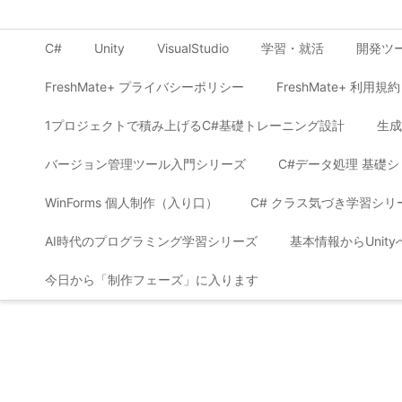
C#
Unity
VisualStudio
学習・就活
開発ツ
FreshMate+ プライバシーポリシー
FreshMate+ 利用規約
1プロジェクトで積み上げるC#基礎トレーニング設計
生成
バージョン管理ツール入門シリーズ
C#データ処理 基礎
WinForms 個人制作（入り口）
C# クラス気づき学習シリ
AI時代のプログラミング学習シリーズ
基本情報からUnit
今日から「制作フェーズ」に入ります