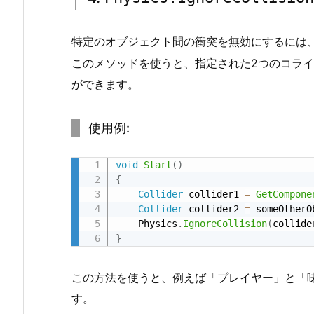
g
e
特定のオブジェクト間の衝突を無効にするには
r
メ
このメソッドを使うと、指定された2つのコラ
ソ
ができます。
ッ
ド
使用例:
の
使
void
Start
(
)
用
{
2.
Collider
 collider1 
=
GetCompone
Collider
 collider2 
=
 someOtherO
4.
    Physics
.
IgnoreCollision
(
collide
4.
}
P
h
この方法を使うと、例えば「プレイヤー」と「
y
す。
s