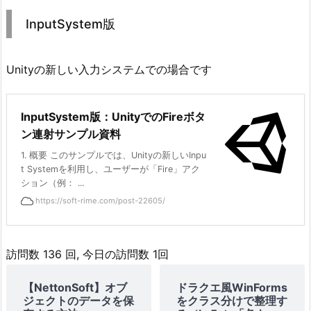
InputSystem版
Unityの新しい入力システムでの場合です
InputSystem版：UnityでのFireボタ
ン連射サンプル資料
1. 概要 このサンプルでは、Unityの新しいInpu
t Systemを利用し、ユーザーが「Fire」アク
ション（例： ...
https://soft-rime.com/post-22605/
訪問数 136 回, 今日の訪問数 1回
【NettonSoft】オブ
ドラクエ風WinForms
ジェクトのデータを保
をクラス分けで整理す