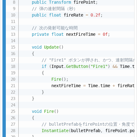
public
Transform
 firePoint
;
ト
// 弾の連射間隔（秒）
5.
public
float
 fireRate 
=
0.2f
;
I
// 次の発射可能な時間
n
private
float
 nextFireTime 
=
0f
;
p
u
void
Update
(
)
{
t
// "Fire1" ボタンが押され、かつ、連射間
S
if
(
Input
.
GetButton
(
"Fire1"
)
&&
 Time
.
t
y
{
s
Fire
(
)
;
            nextFireTime 
=
 Time
.
time 
+
 fireRat
t
}
e
}
m
版
void
Fire
(
)
{
// bulletPrefabをfirePointの位置・角度
Instantiate
(
bulletPrefab
,
 firePoint
.
po
}