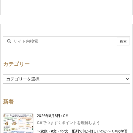
カテゴリー
カ
テ
ゴ
リ
ー
新着
2026年8月8日
:
C#
C#でつまずくポイントを理解しよう
〜変数・if文・for文・配列で何が難しいのか〜 C#の学習