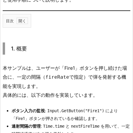
目次
1.
1.
概
1. 概要
要
2.
本サンプルは、ユーザーが「Fire1」ボタンを押し続けた場
2.
サ
合に、一定の間隔（
で指定）で弾を発射する機
fireRate
ン
能を実現します。
プ
具体的には、以下の動作を実装しています。
ル
コ
ボタン入力の監視
:
により
Input.GetButton("Fire1")
ー
「Fire1」ボタンが押されているか確認します。
ド
連射間隔の管理
:
と
を用いて、一定
Time.time
nextFireTime
3.