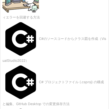
ィエラーを回避する方法
C#のソースコードからクラス図を作成（Vis
ualStudio2022）
C# プロジェクトファイル (.csproj) の構成
と編集、GitHub Desktop での変更保存方法