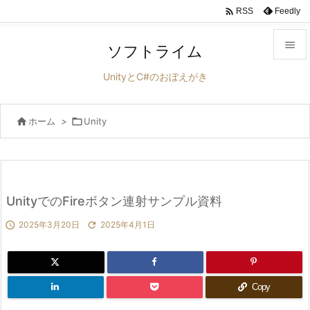

Feedly
RSS

ソフトライム

UnityとC#のおぼえがき
メニュ


ホーム
>

Unity
サイド

前へ

次へ
UnityでのFireボタン連射サンプル資料


2025年3月20日

2025年4月1日
検索
Copy