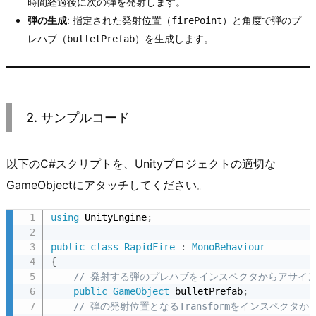
時間経過後に次の弾を発射します。
3.
弾の生成
: 指定された発射位置（
）と角度で弾のプ
firePoint
使
レハブ（
）を生成します。
bulletPrefab
用
方
法
4.
2. サンプルコード
4.
カ
以下のC#スクリプトを、Unityプロジェクトの適切な
ス
タ
GameObjectにアタッチしてください。
マ
using
 UnityEngine
;
イ
ズ
public
class
RapidFire
:
MonoBehaviour
の
{
ポ
// 発射する弾のプレハブをインスペクタからアサイ
public
GameObject
 bulletPrefab
;
イ
// 弾の発射位置となるTransformをインスペクタ
ン