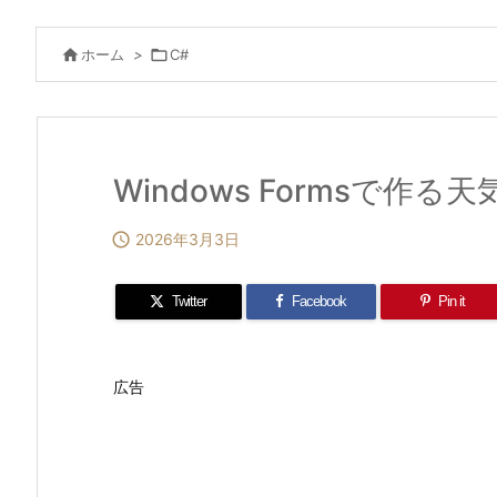

ホーム
>

C#
Windows Formsで作

2026年3月3日
Twitter
Facebook
Pin it
広告