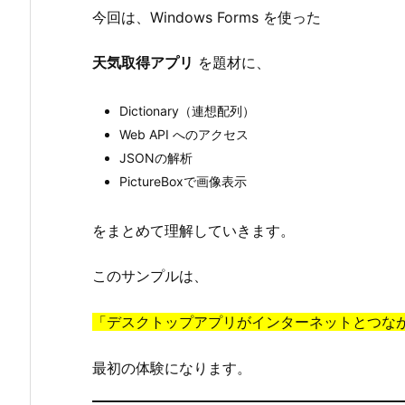
今回は、Windows Forms を使った
に
1.
天気取得アプリ
を題材に、
1.
ア
Dictionary（連想配列）
プ
Web API へのアクセス
リ
JSONの解析
の
PictureBoxで画像表示
全
体
をまとめて理解していきます。
構
造
このサンプルは、
2.
2.
「デスクトップアプリがインターネットとつな
D
i
最初の体験になります。
c