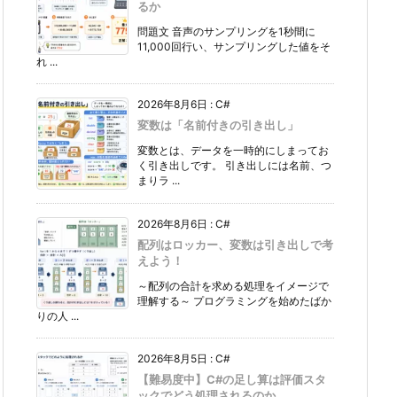
るか
問題文 音声のサンプリングを1秒間に
11,000回行い、サンプリングした値をそ
れ ...
2026年8月6日
:
C#
変数は「名前付きの引き出し」
変数とは、データを一時的にしまってお
く引き出しです。 引き出しには名前、つ
まりラ ...
2026年8月6日
:
C#
配列はロッカー、変数は引き出しで考
えよう！
～配列の合計を求める処理をイメージで
理解する～ プログラミングを始めたばか
りの人 ...
2026年8月5日
:
C#
【難易度中】C#の足し算は評価スタ
ックでどう処理されるのか