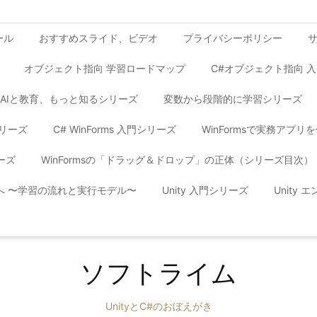
ール
おすすめスライド、ビデオ
プライバシーポリシー
オブジェクト指向 学習ロードマップ
C#オブジェクト指向 
AIと教育、もっと知るシリーズ
変数から段階的に学習シリーズ
シリーズ
C# WinForms 入門シリーズ
WinFormsで実務アプ
ーズ
WinFormsの「ドラッグ＆ドロップ」の正体（シリーズ目次）
yへ 〜学習の流れと実行モデル〜
Unity 入門シリーズ
Unity
ソフトライム
UnityとC#のおぼえがき