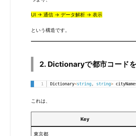
2.
UI → 通信 → データ解析 → 表示
1.
初
という構造です。
期
化
2.
2.
2. Dictionaryで都市コー
C
o
m
Dictionary
<
string
,
string
>
 cityName
b
o
これは、
B
o
Key
x
へ
東京都
追