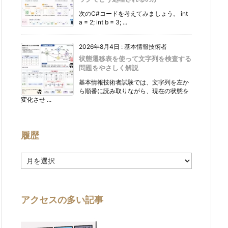
次のC#コードを考えてみましょう。 int
a = 2; int b = 3; ...
2026年8月4日
:
基本情報技術者
状態遷移表を使って文字列を検査する
問題をやさしく解説
基本情報技術者試験では、文字列を左か
ら順番に読み取りながら、現在の状態を
変化させ ...
履歴
履
歴
アクセスの多い記事