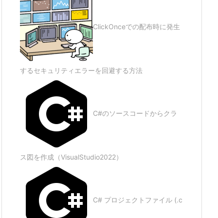
ClickOnceでの配布時に発生
するセキュリティエラーを回避する方法
C#のソースコードからクラ
ス図を作成（VisualStudio2022）
C# プロジェクトファイル (.c