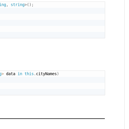
ing
,
string
>
(
)
;
g
>
 data 
in
this
.
cityNames
)
。