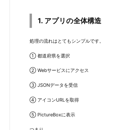
t
i
o
1. アプリの全体構造
n
a
r
処理の流れはとてもシンプルです。
y
で
① 都道府県を選択
都
市
② Webサービスにアクセス
コ
ー
③ JSONデータを受信
ド
を
④ アイコンURLを取得
管
理
⑤ PictureBoxに表示
す
つまり、
る