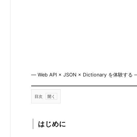
― Web API × JSON × Dictionary を体験する 
目次
0.
1.
は
はじめに
じ
め