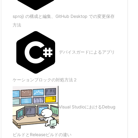
sproj) の構成と編集、GitHub Desktop での変更保存
方法
デバイスガードによるアプリ
ケーションブロックの対処方法２
Visual StudioにおけるDebug
ビルドとReleaseビルドの違い