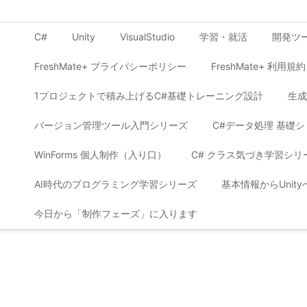
C#
Unity
VisualStudio
学習・就活
開発ツ
FreshMate+ プライバシーポリシー
FreshMate+ 利用規約
1プロジェクトで積み上げるC#基礎トレーニング設計
生成
バージョン管理ツール入門シリーズ
C#データ処理 基礎
WinForms 個人制作（入り口）
C# クラス気づき学習シリ
AI時代のプログラミング学習シリーズ
基本情報からUnit
今日から「制作フェーズ」に入ります