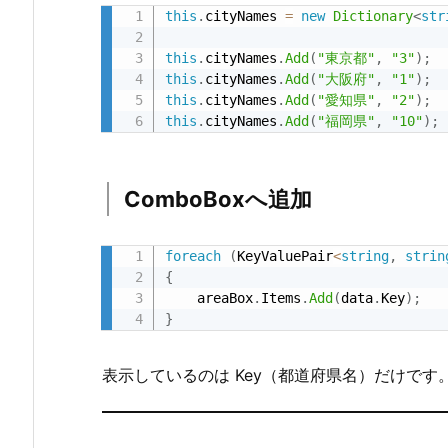
this
.
cityNames 
=
new
Dictionary
<
str
1.
こ
this
.
cityNames
.
Add
(
"東京都"
,
"3"
)
;
こ
this
.
cityNames
.
Add
(
"大阪府"
,
"1"
)
;
this
.
cityNames
.
Add
(
"愛知県"
,
"2"
)
;
が
this
.
cityNames
.
Add
(
"福岡県"
,
"10"
)
;
ポ
イ
ン
ComboBoxへ追加
ト
4.
foreach
(
KeyValuePair
<
string
,
strin
4.
{
J
    areaBox
.
Items
.
Add
(
data
.
Key
)
;
S
}
O
N
表示しているのは Key（都道府県名）だけです
デ
ー
タ