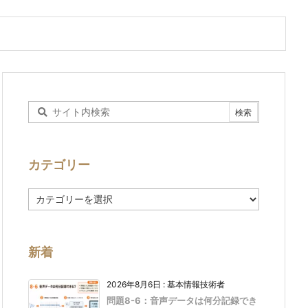
カテゴリー
カ
テ
ゴ
リ
ー
新着
2026年8月6日
:
基本情報技術者
問題8-6：音声データは何分記録でき