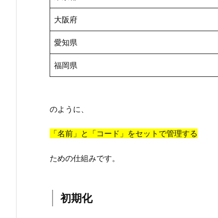
加
大阪府
3.
3.
愛知県
W
福岡県
e
b
A
P
のように、
I
へ
「名前」と「コード」をセットで管理する
ア
ク
ための仕組みです。
セ
ス
す
初期化
る
3.