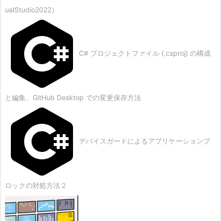
ualStudio2022）
C# プロジェクトファイル (.csproj) の構成
と編集、GitHub Desktop での変更保存方法
デバイスガードによるアプリケーションブ
ロックの対処方法２