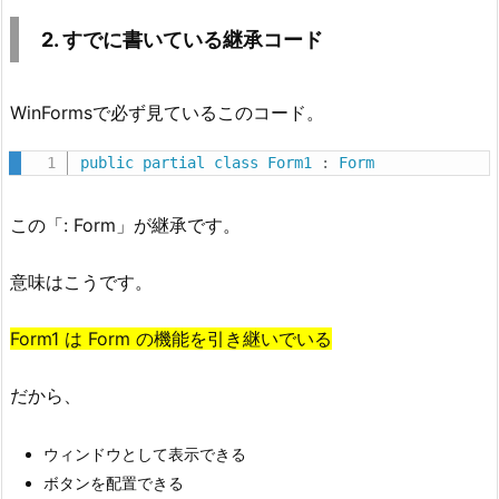
コ
ー
2. すでに書いている継承コード
ド
3.
WinFormsで必ず見ているこのコード。
3.
B
public
partial
class
Form1
:
Form
u
t
この「: Form」が継承です。
t
o
意味はこうです。
n
も
Form1 は Form の機能を引き継いでいる
継
承
だから、
し
て
ウィンドウとして表示できる
い
ボタンを配置できる