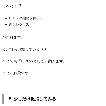
分
これだけで、
7.
ま
Buttonの機能を持った
と
新しいクラス
め
が作れます。
まだ何も追加していません。
それでも「Buttonとして」動きます。
これが継承です。
5. 少しだけ拡張してみる