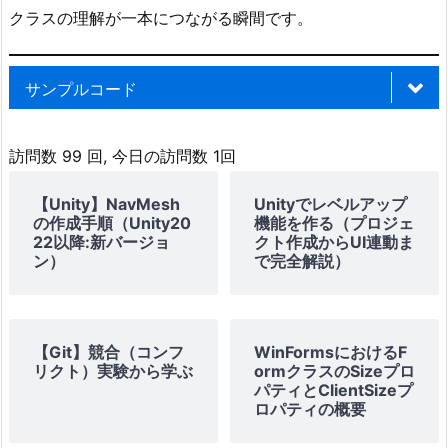
クラスの理解が一本につながる瞬間です。
サンプルコード
using
 System
;
訪問数 99 回, 今日の訪問数 1回
using
 System
.
Windows
.
Forms
;
【Unity】NavMesh
Unityでレベルアップ
namespace
の作成手順（Unity20
機能を作る（プロジェ
{
22以降:新バージョ
クト作成からUI連動ま
// Formクラスを継承した画面クラス
ン）
で完全解説）
public
partial
class
Form1
:
Form
{
// Form1が作られたときに実行されるコンスト
public
Form1
(
)
【Git】競合（コンフ
{
WinFormsにおけるF
リクト）実験から学ぶ
ormクラスのSizeプロ
// デザイナーで配置した画面部品を初期化
パティとClientSizeプ
InitializeComponent
(
)
;
ロパティの概要
// MyButtonクラスからボタンを作成