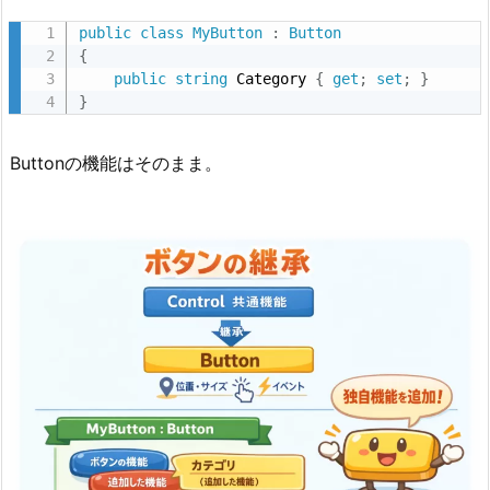
public
class
MyButton
:
Button
{
public
string
 Category 
{
get
;
set
;
}
}
Buttonの機能はそのまま。