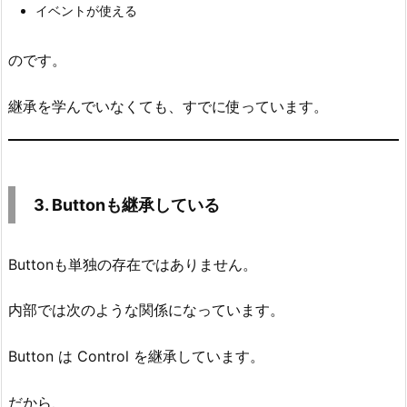
る
イベントが使える
4.
4.
のです。
自
分
継承を学んでいなくても、すでに使っています。
た
ち
で
も
3. Buttonも継承している
作
れ
Buttonも単独の存在ではありません。
る
5.
内部では次のような関係になっています。
5.
少
Button は Control を継承しています。
し
だ
だから、