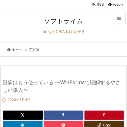

Feedly
RSS

ソフトライム

UnityとC#のおぼえがき
メニュ


ホーム
>

C#
サイド

前へ

次へ
継承はもう使っている 〜WinFormsで理解するやさ

しい導入〜
検索

2026年3月4日
Copy