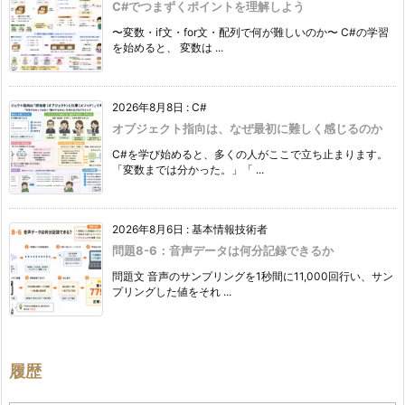
C#でつまずくポイントを理解しよう
〜変数・if文・for文・配列で何が難しいのか〜 C#の学習
を始めると、 変数は ...
2026年8月8日
:
C#
オブジェクト指向は、なぜ最初に難しく感じるのか
C#を学び始めると、多くの人がここで立ち止まります。
「変数までは分かった。」「 ...
2026年8月6日
:
基本情報技術者
問題8-6：音声データは何分記録できるか
問題文 音声のサンプリングを1秒間に11,000回行い、サン
プリングした値をそれ ...
履歴