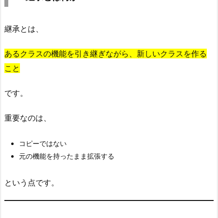
承
と
は
継承とは、
何
あるクラスの機能を引き継ぎながら、新しいクラスを作る
か
こと
2.
2.
です。
す
で
重要なのは、
に
書
コピーではない
い
元の機能を持ったまま拡張する
て
い
る
という点です。
継
承