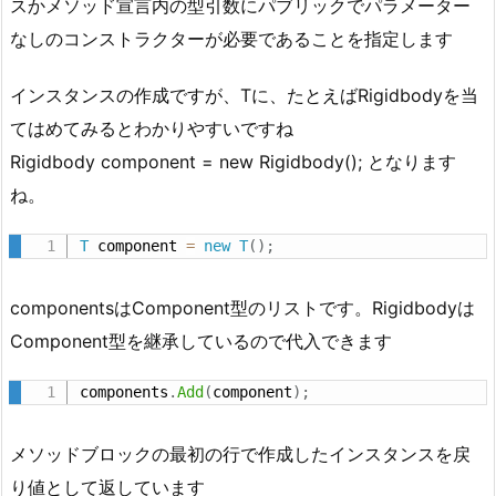
スかメソッド宣言内の型引数にパブリックでパラメーター
なしのコンストラクターが必要であることを指定します
インスタンスの作成ですが、Tに、たとえばRigidbodyを当
てはめてみるとわかりやすいですね
Rigidbody component = new Rigidbody(); となります
ね。
T
 component 
=
new
T
(
)
;
componentsはComponent型のリストです。Rigidbodyは
Component型を継承しているので代入できます
components
.
Add
(
component
)
;
メソッドブロックの最初の行で作成したインスタンスを戻
り値として返しています