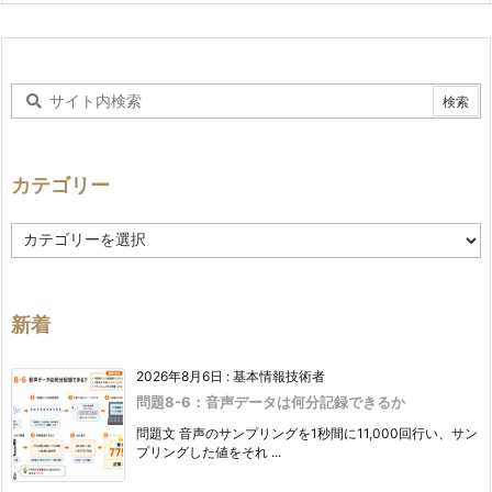
カテゴリー
カ
テ
ゴ
リ
ー
新着
2026年8月6日
:
基本情報技術者
問題8-6：音声データは何分記録できるか
問題文 音声のサンプリングを1秒間に11,000回行い、サン
プリングした値をそれ ...