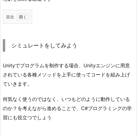
目次
1.
シ
ミ
シミュレートをしてみよう
ュ
レ
ー
Unityでプログラムを制作する場合、Unityエンジンに用意
ト
されている各種メソッドを上手に使ってコードを組み上げ
を
ていきます。
し
て
何気なく使うのではなく、いつもどのように動作している
み
のか？を考えながら進めることで、C#プログラミングの学
よ
習にも役立つでしょう
う
1.
1.