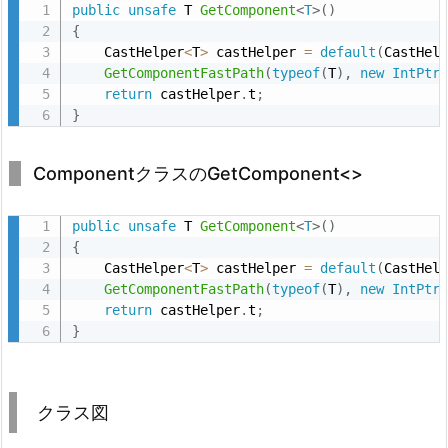
public
unsafe
 T 
GetComponent
<
T
>
(
)
{
    CastHelper
<
T
>
 castHelper 
=
default
(
CastHel
GetComponentFastPath
(
typeof
(
T
)
,
new
IntPtr
return
 castHelper
.
t
;
}
ComponentクラスのGetComponent<>
public
unsafe
 T 
GetComponent
<
T
>
(
)
{
    CastHelper
<
T
>
 castHelper 
=
default
(
CastHel
GetComponentFastPath
(
typeof
(
T
)
,
new
IntPtr
return
 castHelper
.
t
;
}
クラス図