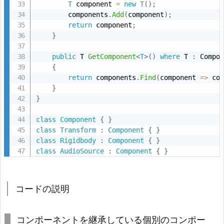
T
 component 
=
new
T
(
)
;
前
        components
.
Add
(
component
)
;
空
return
 component
;
}
間
で
public
 T 
GetComponent
<
T
>
(
)
where
 T 
:
 Compon
の
{
実
return
 components
.
Find
(
component 
=
>
 co
}
際
}
の
コ
class
Component
{
}
ー
class
Transform
:
Component
{
}
class
Rigidbody
:
Component
{
}
ド
class
AudioSource
:
Component
{
}
2.
1.
A
コードの説明
d
d
コンポーネントを継承している個別のコンポー
C