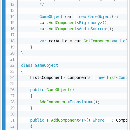
        */
ド
の
GameObject
 car 
=
new
GameObject
(
)
;
説
        car
.
AddComponent
<
Rigidbody
>
(
)
;
        car
.
AddComponent
<
AudioSource
>
(
)
;
明
2.
var
 carAudio 
=
 car
.
GetComponent
<
AudioS
U
}
}
n
i
class
GameObject
t
{
y
    List
<
Component
>
 components 
=
new
List
<
Comp
E
public
GameObject
(
)
n
{
g
AddComponent
<
Transform
>
(
)
;
i
}
n
public
 T 
AddComponent
<
T
>
(
)
where
 T 
:
 Compo
e
{
名