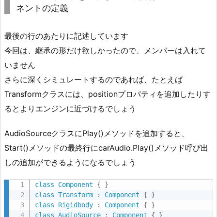
ネントの定義
o
m
p
最後の行のあたりに記述しています
o
今回は、継承の形だけ欲しかったので、メンバーは入れて
n
いません
e
さらに深くシミュレートするのであれば、たとえば
n
Transformクラスには、positionプロパティを追加したりす
t
るとよりエンジンに近づけるでしょう
<
>
AudioSourceクラスにPlay()メソッドを追加すると、
2.
Start()メソッドの最終行にcarAudio.Play()メソッド呼び出
2.
しの追加ができるようになるでしょう
G
e
class
Component
{
}
t
class
Transform
:
Component
{
}
C
class
Rigidbody
:
Component
{
}
o
class
AudioSource
:
Component
{
}