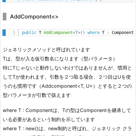
m
p
AddComponent<>
o
n
public
 T 
AddComponent
<
T
>
(
)
where
 T 
:
 Component
e
n
ジェネリックメソッドと呼ばれています
t
Tは、型が入る仮引数名になります（型パラメータ）
<
特にTじゃないと動作しないわけではありませんが、慣用と
>
してTが使われます。引数を２つ取る場合、２つ目はUを使
3.
うのも慣用です（Addcomponent<T, U>）とすると２つの
ク
ラ
型パラメータが引数で扱えます
ス
図
where T : Componentは、Tの型はComponentを継承して
いる必要があるという制約を示しています
where T : new()は、new制約と呼ばれ、ジェネリック クラ