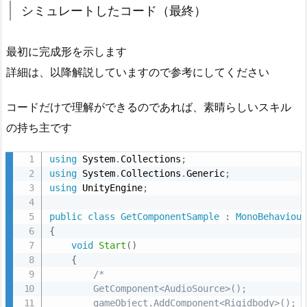
シミュレートしたコード（最終）
シ
ミ
最初に完成形を示します
ュ
レ
詳細は、以降解説していますので参考にしてください
ー
コードだけで理解ができるのであれば、素晴らしいスキル
ト
し
の持ち主です
た
using
 System
.
Collections
;
コ
using
 System
.
Collections
.
Generic
;
ー
using
 UnityEngine
;
ド
（最
public
class
GetComponentSample
:
MonoBehaviou
終）
{
void
Start
(
)
1.
{
2.
/*

コ
        GetComponent<AudioSource>();

        gameObject.AddComponent<Rigidbody>();

ー