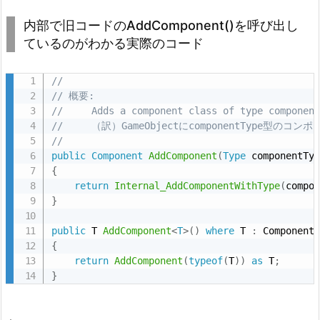
内部で旧コードのAddComponent()を呼び出し
ているのがわかる実際のコード
//
// 概要:
//     Adds a component class of type componen
//     （訳）GameObjectにcomponentTy
//
public
Component
AddComponent
(
Type
 componentTy
{
return
Internal_AddComponentWithType
(
compo
}
public
 T 
AddComponent
<
T
>
(
)
where
 T 
:
{
return
AddComponent
(
typeof
(
T
)
)
as
 T
;
}