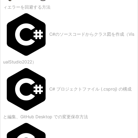
ィエラーを回避する方法
C#のソースコードからクラス図を作成（Vis
ualStudio2022）
C# プロジェクトファイル (.csproj) の構成
と編集、GitHub Desktop での変更保存方法