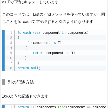
as TでT型にキャストしています
このコードでは、ListのFindメソッドを使っていますが、同
じことをforeach文で実現すると次のようになります
foreach
(
var
 component 
in
 components
)
{
if
(
component 
is
 T
)
{
return
 component 
as
 T
;
}
}
return
null
;
別の記述方法
次のような記述もできます
return
(
T
)
components
.
Find
(
component 
=
>
 compone