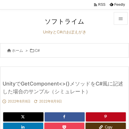

Feedly
RSS

ソフトライム

UnityとC#のおぼえがき
メニュ


ホーム
>

C#
サイド

前へ

次へ
UnityでGetComponent<>()メソッドをC#風に記述

した場合のサンプル（シミュレート）
検索

2022年8月8日

2022年8月9日
Copy