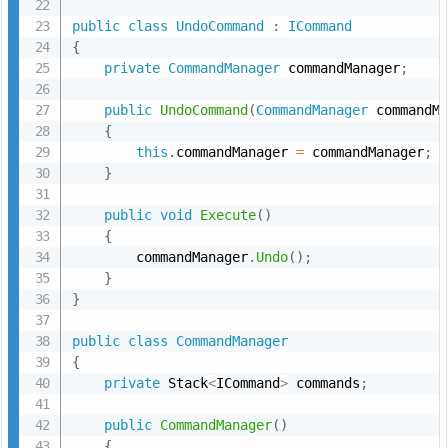
public
class
UndoCommand
:
ICommand
{
private
CommandManager
 commandManager
;
public
UndoCommand
(
CommandManager
 commandM
{
this
.
commandManager 
=
 commandManager
;
}
public
void
Execute
(
)
{
        commandManager
.
Undo
(
)
;
}
}
public
class
CommandManager
{
private
 Stack
<
ICommand
>
 commands
;
public
CommandManager
(
)
{