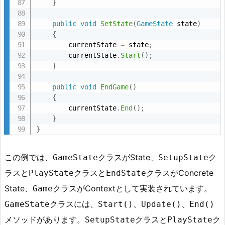
}
public
void
SetState
(
GameState
 state
)
{
        currentState 
=
 state
;
        currentState
.
Start
(
)
;
}
public
void
EndGame
(
)
{
        currentState
.
End
(
)
;
}
}
この例では、
クラスがState、
ク
GameState
SetupState
ラスと
クラスと
クラスがConcrete
PlayState
EndState
State、
クラスがContextとして実装されています。
Game
クラスには、
、
、
GameState
Start()
Update()
End()
メソッドがあります。
クラスと
ク
SetupState
PlayState