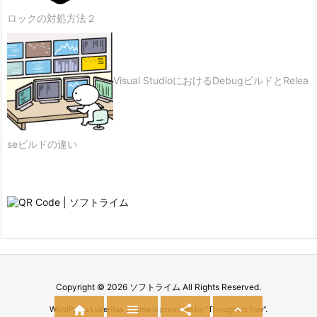
ロックの対処方法２
Visual StudioにおけるDebugビルドとRelea
seビルドの違い
Copyright ©
2026
ソフトライム
All Rights Reserved.




WordPress Luxeritas Theme is provided by "
Thought is free
".