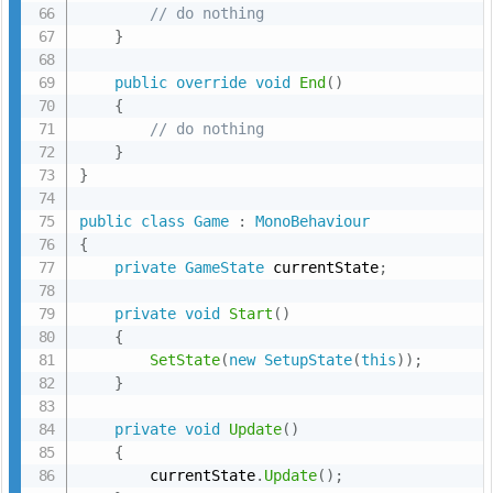
// do nothing
}
public
override
void
End
(
)
{
// do nothing
}
}
public
class
Game
:
MonoBehaviour
{
private
GameState
 currentState
;
private
void
Start
(
)
{
SetState
(
new
SetupState
(
this
)
)
;
}
private
void
Update
(
)
{
        currentState
.
Update
(
)
;