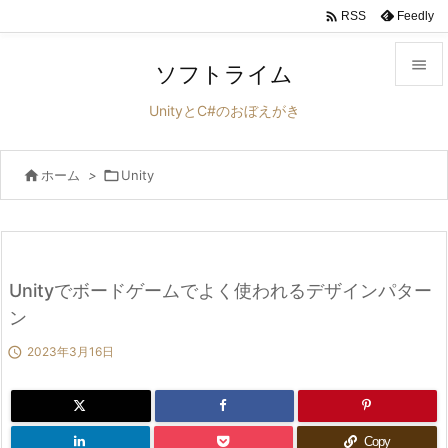

Feedly
RSS

ソフトライム

UnityとC#のおぼえがき
メニュ


ホーム
>

Unity
サイド

前へ

次へ
Unityでボードゲームでよく使われるデザインパター

ン
検索

2023年3月16日
Copy