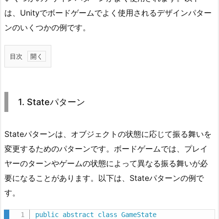
は、Unityでボードゲームでよく使用されるデザインパター
ンのいくつかの例です。
目次
1.
1.
S
1. Stateパターン
t
a
t
Stateパターンは、オブジェクトの状態に応じて振る舞いを
e
変更するためのパターンです。ボードゲームでは、プレイ
パ
ヤーのターンやゲームの状態によって異なる振る舞いが必
タ
要になることがあります。以下は、Stateパターンの例で
ー
す。
ン
2.
public
abstract
class
GameState