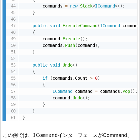
        commands 
=
new
Stack
<
ICommand
>
(
)
;
}
public
void
ExecuteCommand
(
ICommand
 comman
{
        command
.
Execute
(
)
;
        commands
.
Push
(
command
)
;
}
public
void
Undo
(
)
{
if
(
commands
.
Count 
>
0
)
{
ICommand
 command 
=
 commands
.
Pop
(
)
;
            command
.
Undo
(
)
;
}
}
}
この例では、
インターフェースがCommand、
ICommand