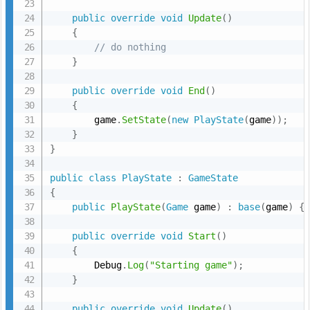
e
public
override
void
Update
(
)
r
{
v
// do nothing
e
}
r
public
override
void
End
(
)
パ
{
タ
        game
.
SetState
(
new
PlayState
(
game
)
)
;
ー
}
ン
}
public
class
PlayState
:
GameState
{
public
PlayState
(
Game
 game
)
:
base
(
game
)
{
public
override
void
Start
(
)
{
        Debug
.
Log
(
"Starting game"
)
;
}
public
override
void
Update
(
)