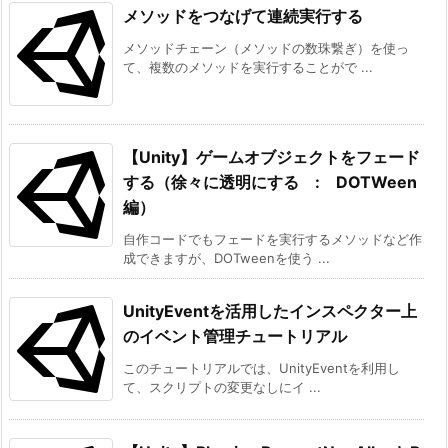
メソッドをつなげて連続実行する
}
else
メソッドチェーン（メソッドの数珠繋ぎ）を使っ
{
て、複数のメソッドを実行することがで ...
            Debug
.
LogWarning
(
"EventDispatc
}
}
【Unity】ゲームオブジェクトをフェード
// int 型引数を受け取るリスナーメソッド
する（徐々に透明にする : DOTWeen
public
void
DisplayGreetingWithInt
(
int
val
編）
{
        Debug
.
Log
(
"EventListener よりご挨拶: "
+
自作コードでもフェードを実行するメソッドなど作
}
成できますが、DOTweenを使う ...
void
OnDestroy
(
)
UnityEventを活用したインスペクター上
{
// オブジェクト破棄時にリスナーを解除する
のイベント管理チュートリアル
if
(
dispatcher 
!=
null
&&
 dispatcher
.
g
このチュートリアルでは、UnityEventを利用し
{
て、スクリプトの変更なしにイ ...
            dispatcher
.
greetingEvent
.
RemoveLis
}
}