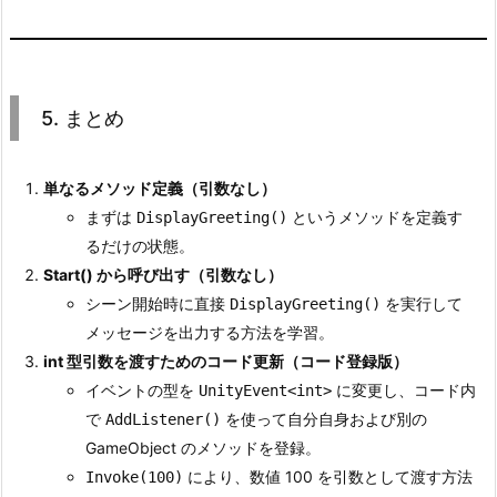
5. まとめ
単なるメソッド定義（引数なし）
まずは
というメソッドを定義す
DisplayGreeting()
るだけの状態。
Start() から呼び出す（引数なし）
シーン開始時に直接
を実行して
DisplayGreeting()
メッセージを出力する方法を学習。
int 型引数を渡すためのコード更新（コード登録版）
イベントの型を
に変更し、コード内
UnityEvent<int>
で
を使って自分自身および別の
AddListener()
GameObject のメソッドを登録。
により、数値 100 を引数として渡す方法
Invoke(100)