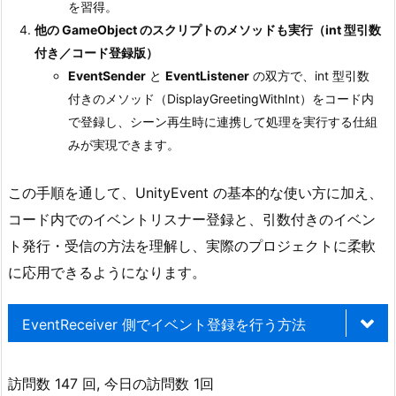
を習得。
他の GameObject のスクリプトのメソッドも実行（int 型引数
付き／コード登録版）
EventSender
と
EventListener
の双方で、int 型引数
付きのメソッド（DisplayGreetingWithInt）をコード内
で登録し、シーン再生時に連携して処理を実行する仕組
みが実現できます。
この手順を通して、UnityEvent の基本的な使い方に加え、
コード内でのイベントリスナー登録と、引数付きのイベン
ト発行・受信の方法を理解し、実際のプロジェクトに柔軟
に応用できるようになります。
EventReceiver 側でイベント登録を行う方法
訪問数 147 回, 今日の訪問数 1回