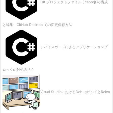
C# プロジェクトファイル (.csproj) の構成
と編集、GitHub Desktop での変更保存方法
デバイスガードによるアプリケーションブ
ロックの対処方法２
Visual StudioにおけるDebugビルドとRelea