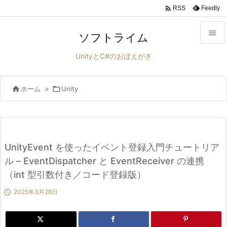

Feedly
RSS

ソフトライム

UnityとC#のおぼえがき
メニュ


ホーム
>

Unity
サイド

前へ

次へ
UnityEvent を使ったイベント登録入門チュートリア

ル – EventDispatcher と EventReceiver の連携
検索
（int 型引数付き／コード登録版）

2025年3月28日