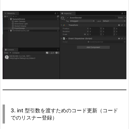
ー
登
録）
4.
4.
別
の
G
a
m
e
O
b
j
3. int 型引数を渡すためのコード更新（コード
e
でのリスナー登録）
c
t