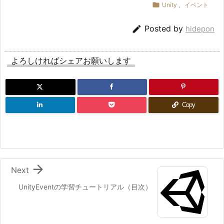

Unity
,
イベント
こでは
）に対して、EventReceiver
UnityEvent<int>
側の処理用メソッド（例:

Posted by
hidepon
）を
DisplayGreetingWithInt(int)
を使って登録する。
AddListener()
よろしければシェアお願いします
これにより、発行側のイベントが実行された際に、自動
的に EventReceiver 側のメソッドが呼び出され、引数
として渡された値を受け取る。
リスナーの解除
Copy
オブジェクト破棄時（例えば
内）に、登
OnDestroy()
録したリスナーを
で解除する。
RemoveListener()
これにより、不要な参照が残らず、メモリリークや予期
せぬ挙動を防ぐことができる。

Next
UnityEventの学習チュートリアル（目次）