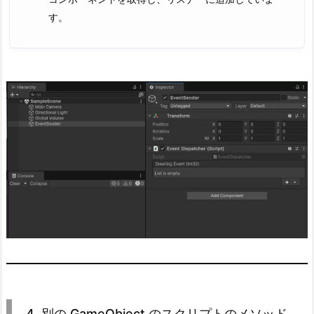
5.
す。
5.
ま
と
め
5.
1.
E
v
e
n
t
R
e
c
e
i
4. 別の GameObject のスクリプトのメソッド
v