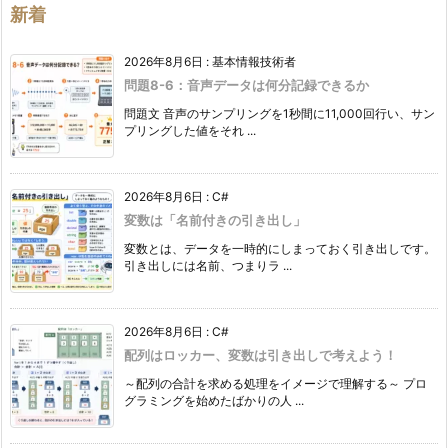
ー
新着
2026年8月6日
:
基本情報技術者
問題8-6：音声データは何分記録できるか
問題文 音声のサンプリングを1秒間に11,000回行い、サン
プリングした値をそれ ...
2026年8月6日
:
C#
変数は「名前付きの引き出し」
変数とは、データを一時的にしまっておく引き出しです。
引き出しには名前、つまりラ ...
2026年8月6日
:
C#
配列はロッカー、変数は引き出しで考えよう！
～配列の合計を求める処理をイメージで理解する～ プロ
グラミングを始めたばかりの人 ...