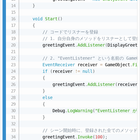
n
}
t
型
void
Start
(
)
{
引
// コードでリスナーを登録
数
// 1. 自分自身のメソッドをリスナーとして登
付
        greetingEvent
.
AddListener
(
DisplayGreet
き
// 2. "EventListener" という名前の G
／
EventReceiver
 receiver 
=
 GameObject
.
Fi
コ
if
(
receiver 
!=
null
)
ー
{
ド
            greetingEvent
.
AddListener
(
receiver
}
登
else
録
{
版）
            Debug
.
LogWarning
(
"EventListene
4.
}
1.
// シーン開始時に、登録された全てのメソッドへ 
E
        greetingEvent
.
Invoke
(
100
)
;