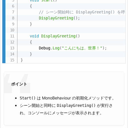
void
Start
(
)
す
{
// シーン開始時に DisplayGreeting() を
た
DisplayGreeting
(
)
;
め
}
の
コ
void
DisplayGreeting
(
)
{
ー
        Debug
.
Log
(
"こんにちは、世界！"
)
;
ド
}
更
}
新
（コ
ー
ポイント
ド
で
は MonoBehaviour の初期化メソッドです。
Start()
の
シーン開始と同時に
が実行さ
DisplayGreeting()
リ
れ、コンソールにメッセージが表示されます。
ス
ナ