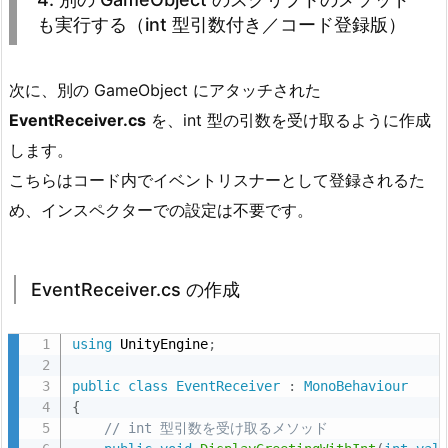
も実行する（int 型引数付き／コード登録版）
e
r
側
次に、別の GameObject にアタッチされた
で
EventReceiver.cs
を、int 型の引数を受け取るように作成
イ
します。
ベ
こちらはコード内でイベントリスナーとして登録されるた
ン
ト
め、インスペクターでの設定は不要です。
登
録
す
EventReceiver.cs の作成
る
方
using
 UnityEngine
;
法
public
class
EventReceiver
:
MonoBehaviour
の
{
ま
// int 型引数を受け取るメソッド
と