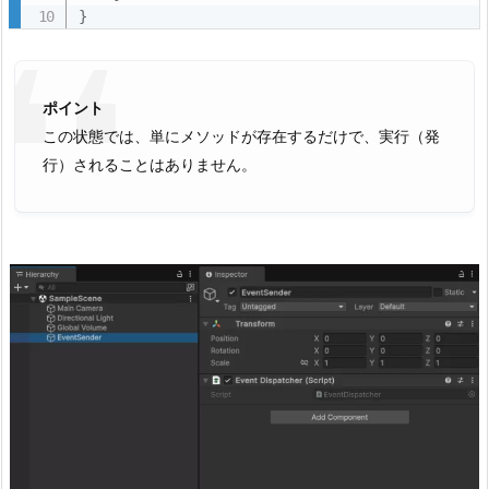
}
し）
2.
2.
ポイント
S
この状態では、単にメソッドが存在するだけで、実行（発
t
行）されることはありません。
a
r
t
()
か
ら
の
メ
ソ
ッ
ド
呼