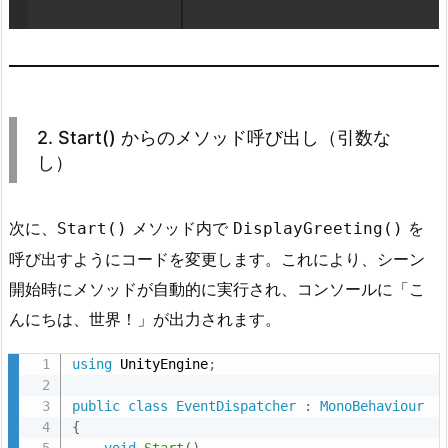
び
出
し
（引
数
2. Start() からのメソッド呼び出し（引数な
な
し）
し）
3.
次に、
メソッド内で
を
Start()
DisplayGreeting()
3.
呼び出すようにコードを変更します。これにより、シーン
i
n
開始時にメソッドが自動的に実行され、コンソールに「こ
t
んにちは、世界！」が出力されます。
型
引
using
 UnityEngine
;
数
public
class
EventDispatcher
:
MonoBehaviour
を
{
渡