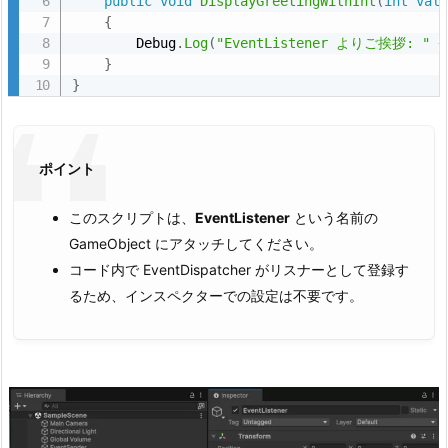
public
void
DisplayGreetingWithInt
(
int
val
め
{
        Debug
.
Log
(
"EventListener よりご挨拶: "
+
5.
}
2.
}
ま
と
め
ポイント
サ
ン
このスクリプトは、
EventListener
という名前の
プ
GameObject にアタッチしてください。
ル
コード内で EventDispatcher がリスナーとして登録す
コ
るため、インスペクターでの設定は不要です。
ー
ド
例