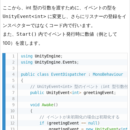
の
ここから、int 型の引数を渡すために、イベントの型を
ス
に変更し、さらにリスナーの登録をイ
UnityEvent<int>
ク
ンスペクターではなくコード内で行います。
リ
また、
内でイベント発行時に数値（例として
Start()
プ
ト
100）を渡します。
の
using
 UnityEngine
;
メ
using
 UnityEngine
.
Events
;
ソ
ッ
public
class
EventDispatcher
:
MonoBehaviour
ド
{
も
// UnityEvent<int> 型のイベント（int 型引数
public
 UnityEvent
<
int
>
 greetingEvent
;
実
行
void
Awake
(
)
す
{
る
// イベントが未初期化の場合は初期化する
if
(
greetingEvent 
==
null
)
（i
            greetingEvent 
=
new
UnityEvent
<
int