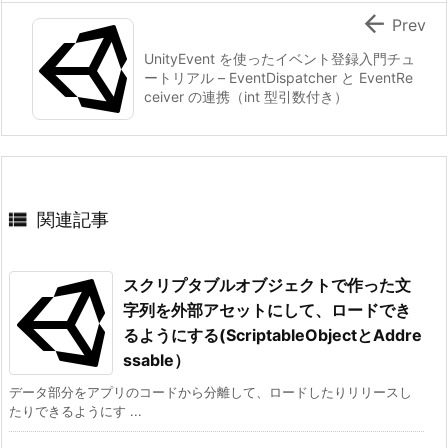

Prev
UnityEvent を使ったイベント登録入門チュ
using
 UnityEngine
;
ートリアル – EventDispatcher と EventRe
ceiver の連携（int 型引数付き）
public
class
EventReceiver
:
MonoBehaviour
{
// EventDispatcher への参照（インスペク
public
EventDispatcher
 dispatcher
;
void
Start
(
)

関連記事
{
// コードで自動取得する場合
if
(
dispatcher 
==
null
)
スクリプタブルオブジェクトで作った文
{
字列を外部アセットにして、ロードでき
            dispatcher 
=
 GameObject
.
Find
(
"Even
るようにする(ScriptableObjectとAddre
}
ssable）
if
(
dispatcher 
!=
null
&&
 dispatcher
.
g
データ部分をアプリのコードから分離して、ロードしたりリリースし
{
たりできるようにす ...
// イベント発行側の UnityEvent<i
            dispatcher
.
greetingEvent
.
AddListen