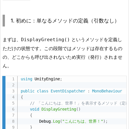
1.
1.
初
1. 初めに：単なるメソッドの定義（引数なし）
め
に：
単
まずは、
というメソッドを定義し
DisplayGreeting()
な
ただけの状態です。この段階ではメソッドは存在するもの
る
の、どこからも呼び出されないため実行（発行）されませ
メ
ん。
ソ
ッ
using
 UnityEngine
;
ド
public
class
EventDispatcher
:
MonoBehaviour
の
{
定
// 「こんにちは、世界！」を表示するメソッド（定
義
void
DisplayGreeting
(
)
（引
{
数
        Debug
.
Log
(
"こんにちは、世界！"
)
;
}
な