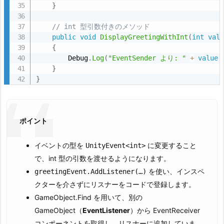
v
}
e
// int 型引数付きのメソッド
n
public
void
DisplayGreetingWithInt
(
int
val
t
{
R
        Debug
.
Log
(
"EventSender より: "
+
value
e
}
c
}
e
i
v
ポイント
e
r.
イベントの型を
に変更すること
UnityEvent<int>
c
で、int 型の引数を渡せるようになります。
s
を使い、インスペ
greetingEvent.AddListener(…)
の
クターを介さずにリスナーをコードで登録します。
作
GameObject.Find を用いて、別の
成
GameObject（
EventListener
）から EventReceiver
コンポーネントを取得し、リスナーに追加していま