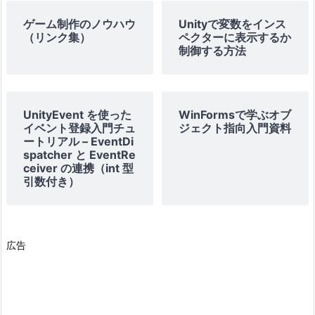
ゲーム制作のノウハウ
Unityで変数をインス
（リンク集）
ペクターに表示するか
制御する方法
UnityEvent を使った
WinFormsで学ぶオブ
イベント登録入門チュ
EventDispatcher への参照取得
ジェクト指向入門資料
ートリアル – EventDi
インスペクターで設定する方法:
spatcher と EventRe
EventReceiver のスクリプト内に、
ceiver の連携（int 型
引数付き）
EventDispatcher 型の public フィールドを用意
して、エディタ上で参照を設定する。
コードで自動取得する方法:
などを利
GameObject.Find("EventSender")
広告
用して、発行側の GameObject からコンポーネ
ントを取得する。
リスナーの登録
EventDispatcher 側で定義されている UnityEvent（こ