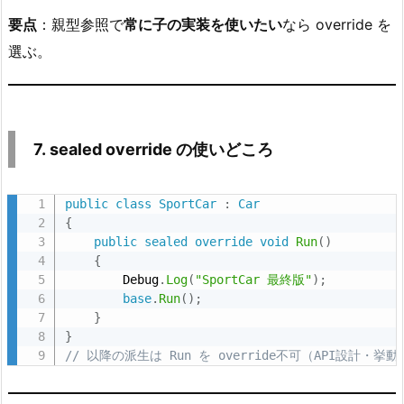
き
要点
：親型参照で
常に子の実装を使いたい
なら override を
る）
選ぶ。
1
2.
1
1.
7. sealed override の使いどころ
期
待
public
class
SportCar
:
Car
ロ
{
グ
public
sealed
override
void
Run
(
)
と
{
成
        Debug
.
Log
(
"SportCar 最終版"
)
;
base
.
Run
(
)
;
功
}
ス
}
ク
// 以降の派生は Run を override不可（API設計・
シ
ョ