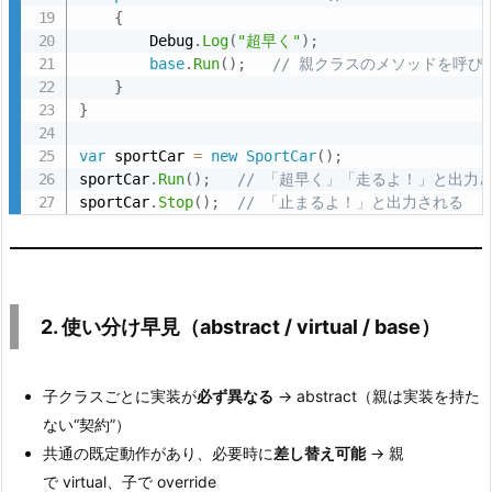
{
t
        Debug
.
Log
(
"超早く"
)
;
u
base
.
Run
(
)
;
// 親クラスのメソッドを呼び
a
}
l
}
/
var
 sportCar 
=
new
SportCar
(
)
;
b
sportCar
.
Run
(
)
;
// 「超早く」「走るよ！」と出力
a
sportCar
.
Stop
(
)
;
// 「止まるよ！」と出力される
s
e）
4.
3.
2. 使い分け早見（abstract / virtual / base）
い
ま
子クラスごとに実装が
必ず異なる
→ abstract（親は実装を持た
す
ない“契約”）
ぐ
共通の既定動作があり、必要時に
差し替え可能
→ 親
動
で virtual、子で override
か