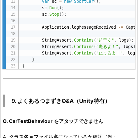
var
 sc 
=
new
SportCar
(
)
;
        sc
.
Run
(
)
;
        sc
.
Stop
(
)
;
        Application
.
logMessageReceived 
-
=
 Capt
        StringAssert
.
Contains
(
"超早く"
,
 logs
)
;
        StringAssert
.
Contains
(
"走るよ！"
,
 logs
)
        StringAssert
.
Contains
(
"止まるよ！"
,
 logs
}
}
9. よくあるつまずきQ&A（Unity特有）
Q. CarTestBehaviour をアタッチできません
A.
クラス名＝ファイル名
になっているか確認（例：