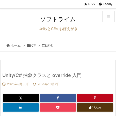

Feedly
RSS

ソフトライム

UnityとC#のおぼえがき
メニュ


ホーム
>

C#
>

継承
サイド

前へ

次へ
Unity/C# 抽象クラスと override 入門


2025年9月30日

2025年10月2日
検索
Copy