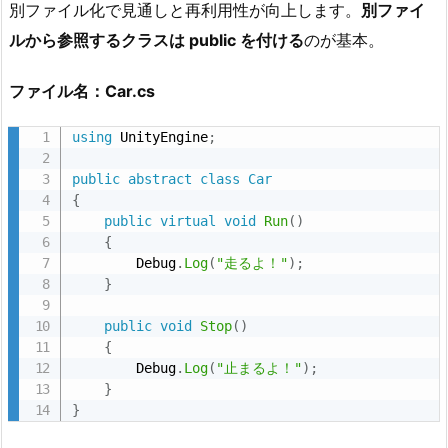
ス
別ファイル化で見通しと再利用性が向上します。
別ファイ
図
ルから参照するクラスは public を付ける
のが基本。
＋
テ
ファイル名：Car.cs
ー
using
 UnityEngine
;
マ）
7.
public
abstract
class
Car
6. o
{
v
public
virtual
void
Run
(
)
{
e
        Debug
.
Log
(
"走るよ！"
)
;
r
}
r
i
public
void
Stop
(
)
{
d
        Debug
.
Log
(
"止まるよ！"
)
;
e と n
}
e
}
w の