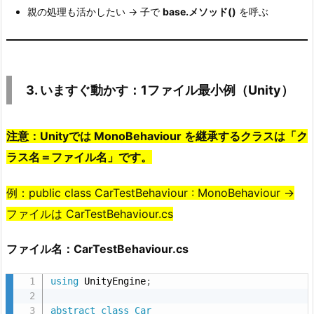
親の処理も活かしたい → 子で
base.メソッド()
を呼ぶ
す：
1
フ
ァ
イ
3. いますぐ動かす：1ファイル最小例（Unity）
ル
最
注意：Unityでは MonoBehaviour を継承するクラスは「ク
小
ラス名＝ファイル名」です。
例
（U
例：public class CarTestBehaviour : MonoBehaviour →
n
ファイルは CarTestBehaviour.cs
i
t
ファイル名：CarTestBehaviour.cs
y）
5.
using
 UnityEngine
;
4.
実
abstract
class
Car