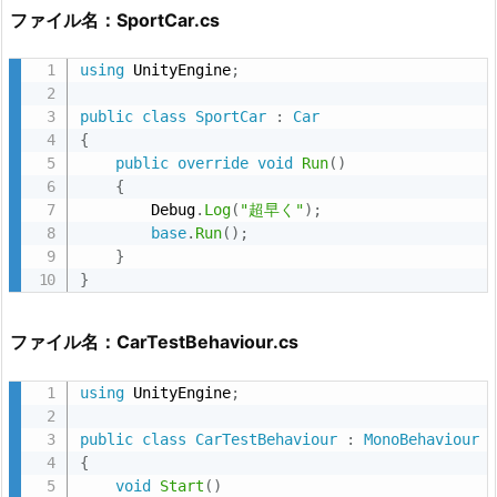
即
ファイル名：SportCar.cs
理
解
using
 UnityEngine
;
ミ
public
class
SportCar
:
Car
ニ
{
対
public
override
void
Run
(
)
比
{
        Debug
.
Log
(
"超早く"
)
;
8.
base
.
Run
(
)
;
7. s
}
e
}
a
l
ファイル名：CarTestBehaviour.cs
e
d
using
 UnityEngine
;
o
public
class
CarTestBehaviour
:
MonoBehaviour
v
{
e
void
Start
(
)