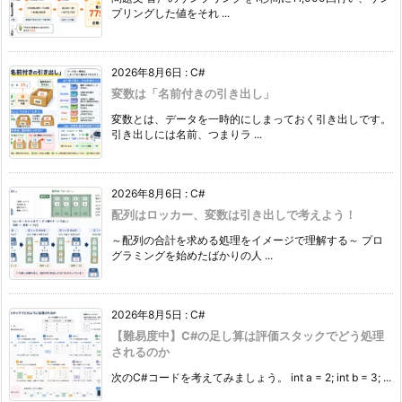
プリングした値をそれ ...
2026年8月6日
:
C#
変数は「名前付きの引き出し」
変数とは、データを一時的にしまっておく引き出しです。
引き出しには名前、つまりラ ...
2026年8月6日
:
C#
配列はロッカー、変数は引き出しで考えよう！
～配列の合計を求める処理をイメージで理解する～ プロ
グラミングを始めたばかりの人 ...
2026年8月5日
:
C#
【難易度中】C#の足し算は評価スタックでどう処理
されるのか
次のC#コードを考えてみましょう。 int a = 2; int b = 3; ...