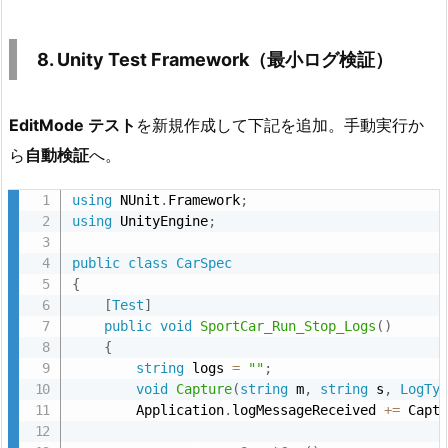
の
目
8. Unity Test Framework（最小ログ検証）
安
1
EditMode テスト
を新規作成して下記を追加。手動実行か
3.
1
ら
自動検証
へ。
2.
using
 NUnit
.
Framework
;
ま
using
 UnityEngine
;
と
め
public
class
CarSpec
{
[
Test
]
public
void
SportCar_Run_Stop_Logs
(
)
{
string
 logs 
=
""
;
void
Capture
(
string
 m
,
string
 s
,
LogTy
        Application
.
logMessageReceived 
+
=
 Capt