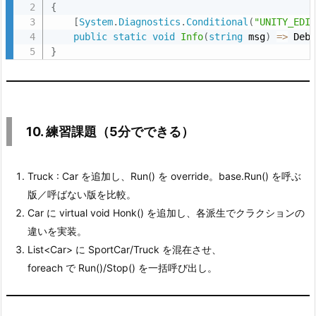
{
[
System
.
Diagnostics
.
Conditional
(
"UNITY_EDI
public
static
void
Info
(
string
 msg
)
=
>
 Deb
}
10. 練習課題（5分でできる）
Truck : Car を追加し、Run() を override。base.Run() を呼ぶ
版／呼ばない版を比較。
Car に virtual void Honk() を追加し、各派生でクラクションの
違いを実装。
List<Car> に SportCar/Truck を混在させ、
foreach で Run()/Stop() を一括呼び出し。