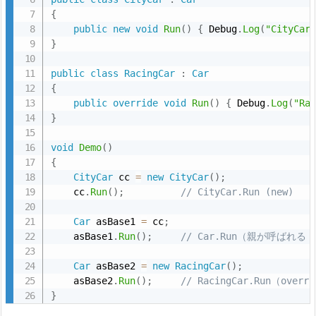
i
{
public
new
void
Run
(
)
{
 Debug
.
Log
(
"CityCar
t
}
y
特
public
class
RacingCar
:
Car
有）
{
public
override
void
Run
(
)
{
 Debug
.
Log
(
"Ra
1
}
1.
1
void
Demo
(
)
{
0.
CityCar
 cc 
=
new
CityCar
(
)
;
練
    cc
.
Run
(
)
;
// CityCar.Run (new)
習
課
Car
 asBase1 
=
 cc
;
    asBase1
.
Run
(
)
;
// Car.Run（親が呼ばれる
題
（5
Car
 asBase2 
=
new
RacingCar
(
)
;
分
    asBase2
.
Run
(
)
;
// RacingCar.Run（ove
で
}
で