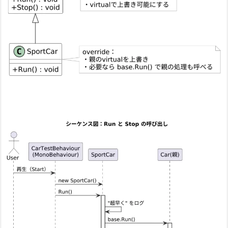
T
e
s
t
F
r
a
m
e
w
o
r
k
（最
小
ロ
グ
検