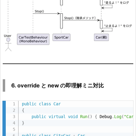
証）
1
0.
9.
よ
く
あ
る
つ
ま
6. override と new の即理解ミニ対比
ず
き
Q
public
class
Car
{
&
public
virtual
void
Run
(
)
{
 Debug
.
Log
(
"Car
A
}
（U
n
public
class
CityCar
:
Car