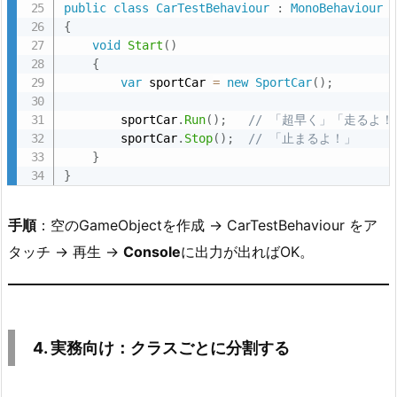
public
class
CarTestBehaviour
:
MonoBehaviour
（P
{
l
void
Start
(
)
a
{
n
var
 sportCar 
=
new
SportCar
(
)
;
t
        sportCar
.
Run
(
)
;
// 「超早く」「走るよ！
U
        sportCar
.
Stop
(
)
;
// 「止まるよ！」
M
}
L：
}
ク
ラ
手順
：空のGameObjectを作成 → CarTestBehaviour をア
ス
タッチ → 再生 →
Console
に出力が出ればOK。
図
／
シ
ー
4. 実務向け：クラスごとに分割する
ケ
ン