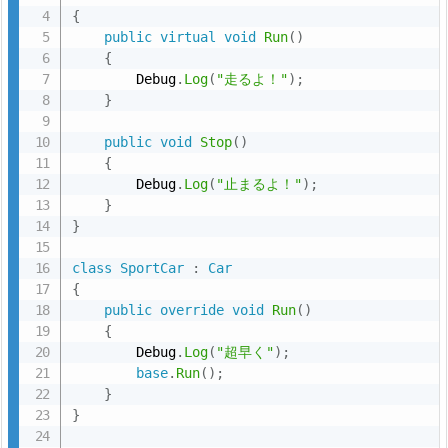
務
{
public
virtual
void
Run
(
)
向
{
け：
        Debug
.
Log
(
"走るよ！"
)
;
ク
}
ラ
public
void
Stop
(
)
ス
{
ご
        Debug
.
Log
(
"止まるよ！"
)
;
と
}
に
}
分
class
SportCar
:
Car
割
{
す
public
override
void
Run
(
)
る
{
        Debug
.
Log
(
"超早く"
)
;
6.
base
.
Run
(
)
;
5.
}
図
}
解