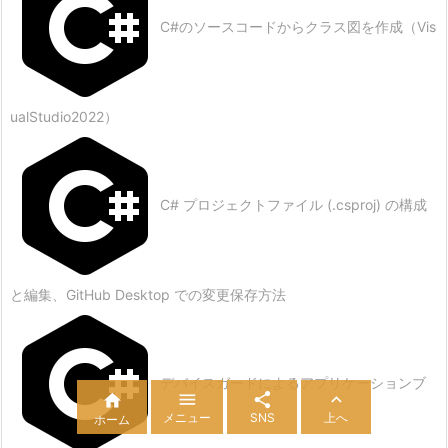
C#のソースコードからクラス図を作成（Vis
ualStudio2022）
C# プロジェクトファイル (.csproj) の構成
と編集、GitHub Desktop での変更保存方法
デバイスガードによるアプリケーションブ




メニュー
SNS
上へ
ホーム