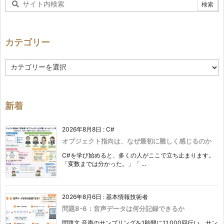
カテゴリー
カ
テ
ゴ
リ
ー
新着
2026年8月8日
:
C#
オブジェクト指向は、なぜ最初に難しく感じるのか
C#を学び始めると、多くの人がここで立ち止まります。
「変数までは分かった。」「 ...
2026年8月6日
:
基本情報技術者
問題8-6：音声データは何分記録できるか
問題文 音声のサンプリングを1秒間に11,000回行い、サン