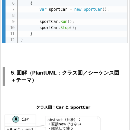
r
{
r
var
 sportCar 
=
new
SportCar
(
)
;
i
        sportCar
.
Run
(
)
;
d
        sportCar
.
Stop
(
)
;
e の
}
使
}
い
ど
こ
ろ
5. 図解（PlantUML：クラス図／シーケンス図
9.
＋テーマ）
8.
U
n
i
t
y