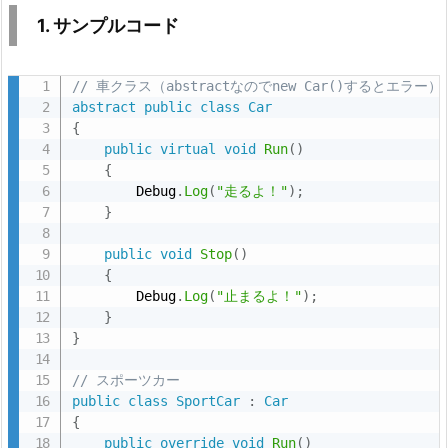
使
1. サンプルコード
い
分
け
// 車クラス（abstractなのでnew Car()するとエラー）
早
abstract
public
class
Car
{
見
public
virtual
void
Run
(
)
（a
{
b
        Debug
.
Log
(
"走るよ！"
)
;
s
}
t
public
void
Stop
(
)
r
{
a
        Debug
.
Log
(
"止まるよ！"
)
;
c
}
t
}
/
// スポーツカー
v
public
class
SportCar
:
Car
i
{
r
public
override
void
Run
(
)