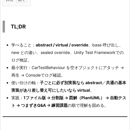
1.
T
L;
TL;DR
D
R
学べること：
abstract / virtual / override
、base 呼び出し、
2.
new との違い、sealed override、Unity Test Frameworkでの
1.
ログ検証。
サ
最小実行：CarTestBehaviour を空オブジェクトにアタッチ →
ン
再生 → Consoleでログ確認。
プ
使い分けの軸：
子ごとに必ず別実装なら abstract
／
共通の基本
ル
実装があり差し替え可にしたいなら virtual
。
コ
実践：
1ファイル版 → 分割版 → 図解（PlantUML） → 自動テス
ー
ト → つまずきQ&A → 練習課題
の順で理解を固める。
ド
3.
2.