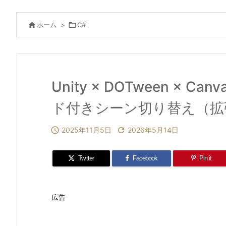

ホーム
>

C#
Unity × DOTween × C
ド付きシーン切り替え（拡

2025年11月5日

2026年5月14日
Twitter
Facebook
Pin it
広告