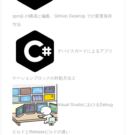
sproj) の構成と編集、GitHub Desktop での変更保存
方法
デバイスガードによるアプリ
ケーションブロックの対処方法２
Visual StudioにおけるDebug
ビルドとReleaseビルドの違い