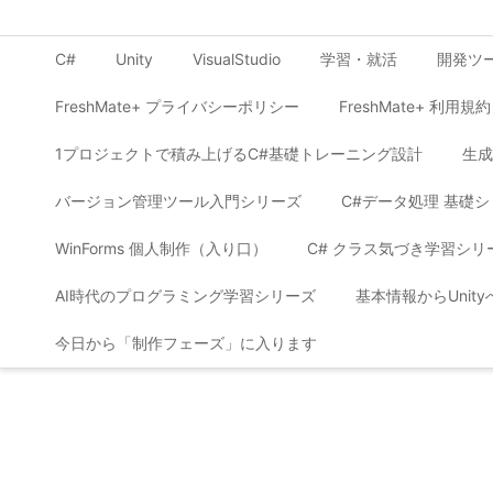
C#
Unity
VisualStudio
学習・就活
開発ツ
FreshMate+ プライバシーポリシー
FreshMate+ 利用規約
1プロジェクトで積み上げるC#基礎トレーニング設計
生成
バージョン管理ツール入門シリーズ
C#データ処理 基礎
WinForms 個人制作（入り口）
C# クラス気づき学習シリ
AI時代のプログラミング学習シリーズ
基本情報からUnit
今日から「制作フェーズ」に入ります