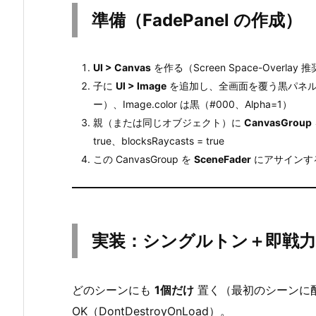
準備（FadePanel の作成）
u
p
な
UI > Canvas
を作る（Screen Space-Overlay 
の
子に
UI > Image
を追加し、全画面を覆う黒パネルにす
か
ー）、Image.color は黒（#000、Alpha=1）
4.
親（または同じオブジェクト）に
CanvasGroup
準
true、blocksRaycasts = true
備
この CanvasGroup を
SceneFader
にアサインす
（F
a
d
e
実装：シングルトン＋即戦
P
a
n
どのシーンにも
1個だけ
置く（最初のシーンに
e
OK（DontDestroyOnLoad）。
l