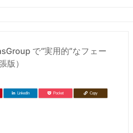
anvasGroup で“実用的”なフェー
張版）
LinkedIn
Pocket
Copy