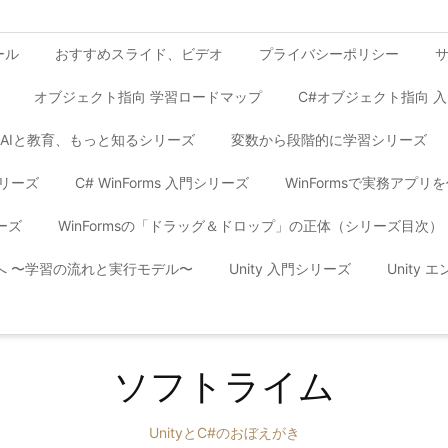
ール
おすすめスライド、ビデオ
プライバシーポリシー
オブジェクト指向 学習ロードマップ
C#オブジェクト指向 
AIと教育、もっと知るシリーズ
変数から段階的に学習シリーズ
シリーズ
C# WinForms 入門シリーズ
WinFormsで実務アプ
ーズ
WinFormsの「ドラッグ＆ドロップ」の正体（シリーズ目次）
yへ 〜学習の流れと実行モデル〜
Unity 入門シリーズ
Unity
ソフトライム
UnityとC#のおぼえがき