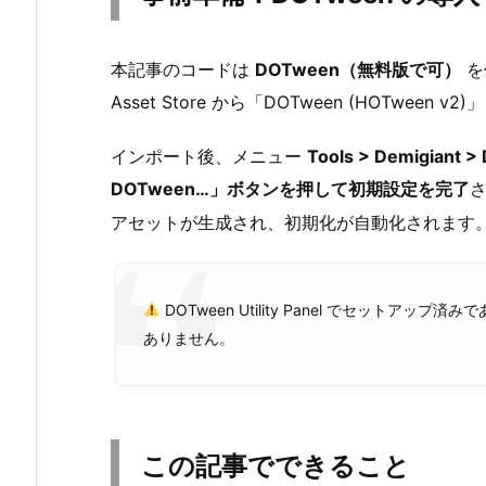
準
備：
D
本記事のコードは
DOTween（無料版で可）
を
O
Asset Store から「DOTween (HOTwee
T
w
インポート後、メニュー
Tools > Demigiant > 
e
DOTween…」ボタンを押して初期設定を完了
e
アセットが生成され、初期化が自動化されます
n
の
導
DOTween Utility Panel でセットアップ
入
ありません。
2.
こ
の
記
事
この記事でできること
で