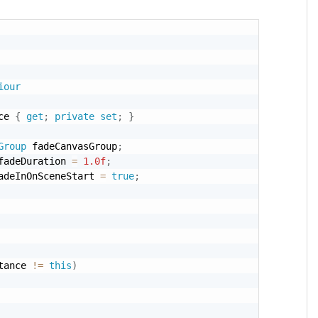
iour
ce 
{
get
;
private
set
;
}
Group
 fadeCanvasGroup
;
fadeDuration 
=
1.0f
;
adeInOnSceneStart 
=
true
;
tance 
!=
this
)