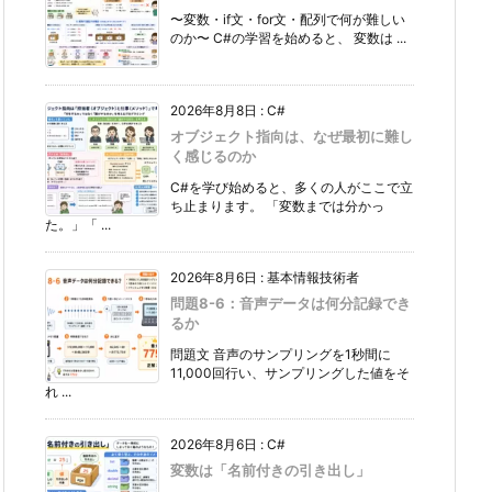
〜変数・if文・for文・配列で何が難しい
のか〜 C#の学習を始めると、 変数は ...
2026年8月8日
:
C#
オブジェクト指向は、なぜ最初に難し
く感じるのか
C#を学び始めると、多くの人がここで立
ち止まります。 「変数までは分かっ
た。」「 ...
2026年8月6日
:
基本情報技術者
問題8-6：音声データは何分記録でき
るか
問題文 音声のサンプリングを1秒間に
11,000回行い、サンプリングした値をそ
れ ...
2026年8月6日
:
C#
変数は「名前付きの引き出し」