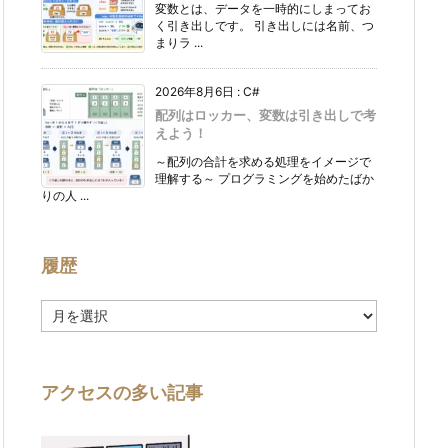
変数とは、データを一時的にしまってお
く引き出しです。 引き出しには名前、つ
まりラ ...
2026年8月6日
:
C#
配列はロッカー、変数は引き出しで考
えよう！
～配列の合計を求める処理をイメージで
理解する～ プログラミングを始めたばか
りの人 ...
履歴
履
歴
アクセスの多い記事