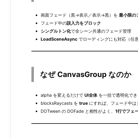
で
画面フェード（黒→表示／表示→黒）を
最小限の
き
フェード中の
誤入力をブロック
る
シングルトン化
で全シーン共通のフェード管理
こ
LoadSceneAsync
でローディングにも対応（任
と
3.
な
ぜ
なぜ CanvasGroup なのか
C
a
n
alpha を変えるだけで
UI全体
を一括で透明化でき
v
blocksRaycasts を
true
にすれば、フェード中は
a
DOTween の DOFade と相性がよく、
1行でフェ
s
G
r
o