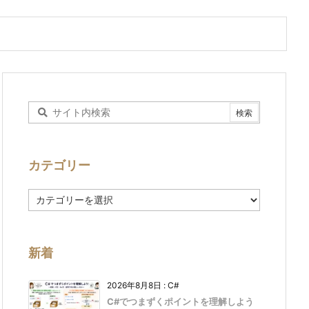
カテゴリー
カ
テ
ゴ
リ
ー
新着
2026年8月8日
:
C#
C#でつまずくポイントを理解しよう