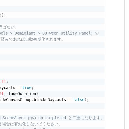
t
)
;
では呼ばない。
ools > Demigiant > DOTween Utility Panel）で
.」を実行済みであれば自動初期化されます。
1f
;
aycasts 
=
true
;
0f
,
 fadeDuration
)
adeCanvasGroup
.
blocksRaycasts 
=
false
)
;
SceneAsync 内の op.completed と二重になります。
nc を使う場合は有効化しないでください。