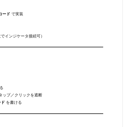
コード
で実装
意でインジケータ接続可）
る
タップ／クリックを遮断
ード
を書ける