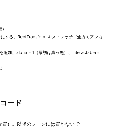
推奨）
る。RectTransform をストレッチ（全方向アンカ
を追加。alpha = 1（最初は真っ黒）、interactable =
る
力コード
配置）。以降のシーンには置かないで