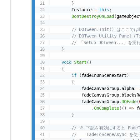
}
ー
        Instance 
=
this
;
ド
DontDestroyOnLoad
(
gameObjec
5.
// DOTween.Init() はここ
1.
// DOTween Utility Panel（T
こ
// 「Setup DOTween..
こ
}
が
void
Start
(
)
ポ
{
イ
if
(
fadeInOnSceneStart
)
ン
{
ト
            fadeCanvasGroup
.
alpha 
=
            fadeCanvasGroup
.
blocksR
6.
            fadeCanvasGroup
.
DOFade
(
呼
.
OnComplete
(
(
)
=
>
 f
び
}
出
// ※ 下記を有効にすると FadeTo
し
//    FadeToSceneAsy
例