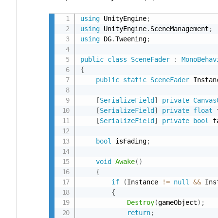
の
using
 UnityEngine
;
作
using
 UnityEngine
.
SceneManagement
;
成）
using
 DG
.
Tweening
;
5.
public
class
SceneFader
:
MonoBehav
実
{
装：
public
static
SceneFader
 Instan
シ
[
SerializeField
]
private
Canvas
ン
[
SerializeField
]
private
float
 
グ
[
SerializeField
]
private
bool
 f
ル
ト
bool
 isFading
;
ン
void
Awake
(
)
＋
{
即
if
(
Instance 
!=
null
&&
 Ins
戦
{
力
Destroy
(
gameObject
)
;
return
;
コ