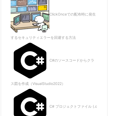
ClickOnceでの配布時に発生
するセキュリティエラーを回避する方法
C#のソースコードからクラ
ス図を作成（VisualStudio2022）
C# プロジェクトファイル (.c