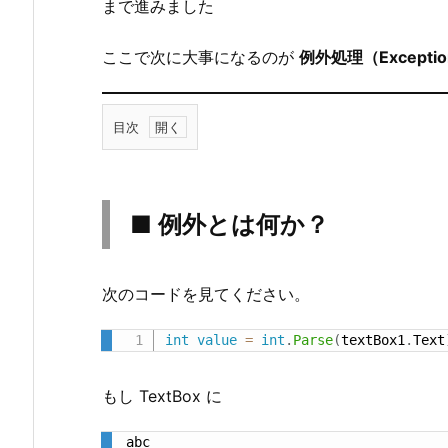
まで進みました
ここで次に大事になるのが
例外処理（Exception
目次
1.
■
例
■ 例外とは何か？
外
と
は
次のコードを見てください。
何
か？
int
value
=
int
.
Parse
(
textBox1
.
Text
2.
■
もし TextBox に
な
abc
ぜ