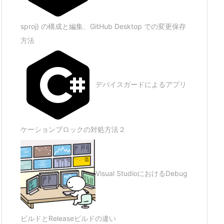
sproj) の構成と編集、GitHub Desktop での変更保存
方法
デバイスガードによるアプリ
ケーションブロックの対処方法２
Visual StudioにおけるDebug
ビルドとReleaseビルドの違い