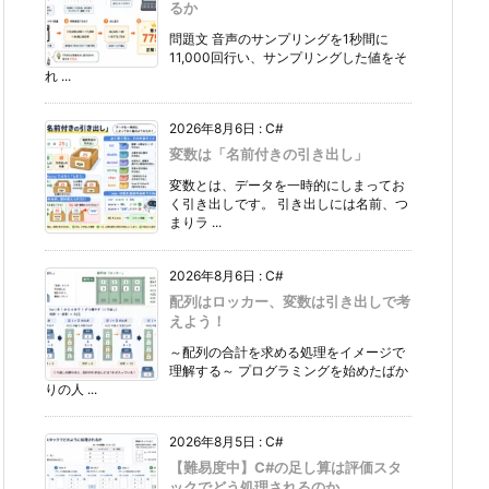
るか
問題文 音声のサンプリングを1秒間に
11,000回行い、サンプリングした値をそ
れ ...
2026年8月6日
:
C#
変数は「名前付きの引き出し」
変数とは、データを一時的にしまってお
く引き出しです。 引き出しには名前、つ
まりラ ...
2026年8月6日
:
C#
配列はロッカー、変数は引き出しで考
えよう！
～配列の合計を求める処理をイメージで
理解する～ プログラミングを始めたばか
りの人 ...
2026年8月5日
:
C#
【難易度中】C#の足し算は評価スタ
ックでどう処理されるのか