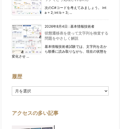
次のC#コードを考えてみましょう。 int
a = 2; int b = 3; ...
2026年8月4日
:
基本情報技術者
状態遷移表を使って文字列を検査する
問題をやさしく解説
基本情報技術者試験では、文字列を左か
ら順番に読み取りながら、現在の状態を
変化させ ...
履歴
履
歴
アクセスの多い記事