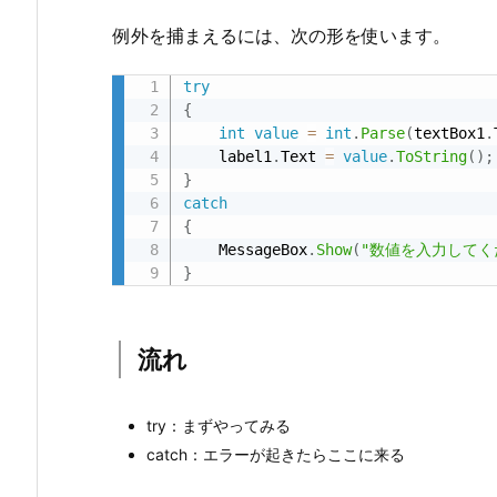
類
例外を捕まえるには、次の形を使います。
を
指
try
{
定
int
value
=
int
.
Parse
(
textBox1
.
す
    label1
.
Text 
=
value
.
ToString
(
)
;
る
}
5.
catch
{
■
    MessageBox
.
Show
(
"数値を入力してく
T
}
r
y
P
流れ
a
r
try：まずやってみる
s
catch：エラーが起きたらここに来る
e
と