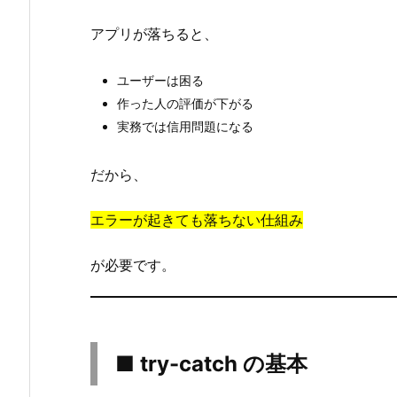
a
アプリが落ちると、
t
c
ユーザーは困る
h
作った人の評価が下がる
の
実務では信用問題になる
基
本
だから、
3.
1.
エラーが起きても落ちない仕組み
流
れ
が必要です。
4.
■
例
外
■ try-catch の基本
の
種