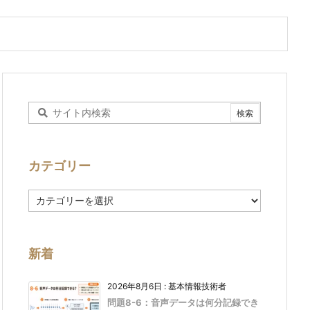
カテゴリー
カ
テ
ゴ
リ
ー
新着
2026年8月6日
:
基本情報技術者
問題8-6：音声データは何分記録でき