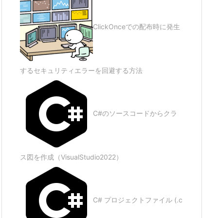
ClickOnceでの配布時に発生
するセキュリティエラーを回避する方法
C#のソースコードからクラ
ス図を作成（VisualStudio2022）
C# プロジェクトファイル (.c