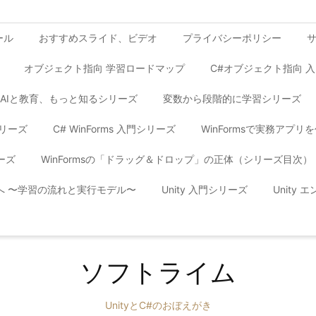
ール
おすすめスライド、ビデオ
プライバシーポリシー
オブジェクト指向 学習ロードマップ
C#オブジェクト指向 
AIと教育、もっと知るシリーズ
変数から段階的に学習シリーズ
シリーズ
C# WinForms 入門シリーズ
WinFormsで実務アプ
ーズ
WinFormsの「ドラッグ＆ドロップ」の正体（シリーズ目次）
yへ 〜学習の流れと実行モデル〜
Unity 入門シリーズ
Unity
ソフトライム
UnityとC#のおぼえがき