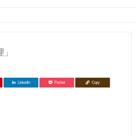
理」
LinkedIn
Pocket
Copy