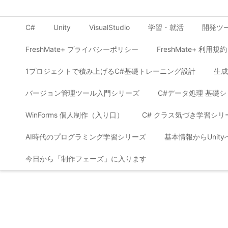
C#
Unity
VisualStudio
学習・就活
開発ツ
FreshMate+ プライバシーポリシー
FreshMate+ 利用規約
1プロジェクトで積み上げるC#基礎トレーニング設計
生成
バージョン管理ツール入門シリーズ
C#データ処理 基礎
WinForms 個人制作（入り口）
C# クラス気づき学習シリ
AI時代のプログラミング学習シリーズ
基本情報からUnit
今日から「制作フェーズ」に入ります