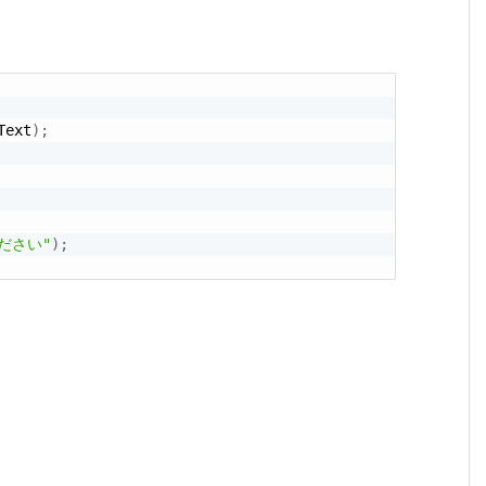
Text
)
;
ださい"
)
;