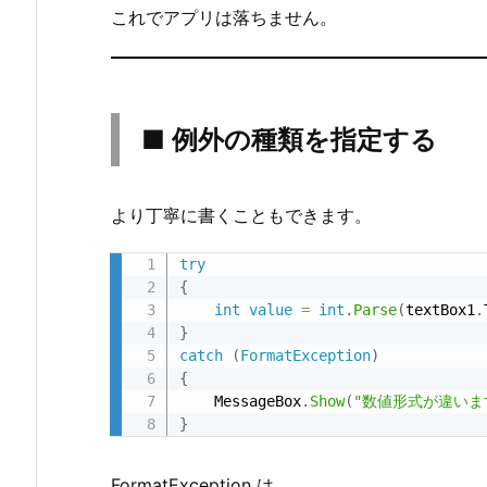
これでアプリは落ちません。
の
違
い
5.
■ 例外の種類を指定する
1.
違
い
より丁寧に書くこともできます。
5.
2.
try
実
{
int
value
=
int
.
Parse
(
textBox1
.
務
}
で
catch
(
FormatException
)
の
{
使
    MessageBox
.
Show
(
"数値形式が違いま
い
}
分
け
FormatException は