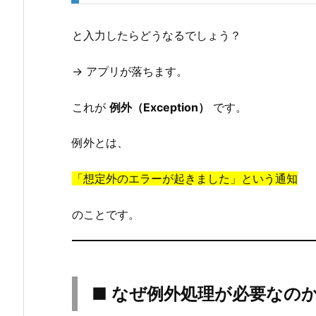
例
外
と入力したらどうなるでしょう？
処
→ アプリが落ちます。
理
が
これが
例外（Exception）
です。
必
要
例外とは、
な
の
「想定外のエラーが起きました」という通知
か？
3.
のことです。
■
t
r
y
■ なぜ例外処理が必要なの
-
c