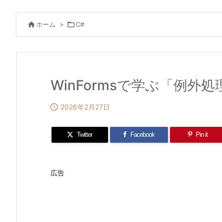

ホーム
>

C#
WinFormsで学ぶ「例外処

2026年2月27日
Twitter
Facebook
Pin it
広告