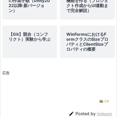
の作成手順（Unity20
機能を作る（プロジェ
22以降:新バージョ
クト作成からUI連動ま
ン）
で完全解説）
【Git】競合（コンフ
WinFormsにおけるF
リクト）実験から学ぶ
ormクラスのSizeプロ
パティとClientSizeプ
ロパティの概要
広告

C#

Posted by
hidepon