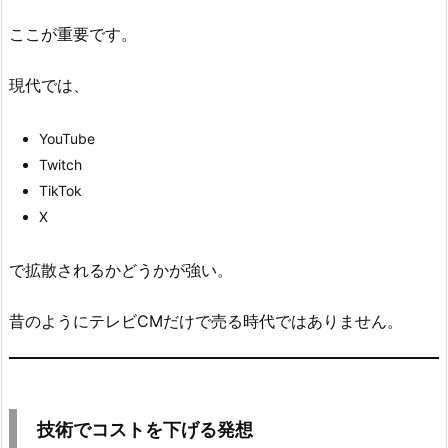
イ
デ
ここが重要です。
ア
は
現代では、
機
能
YouTube
数
Twitch
に
TikTok
勝
X
つ
7.
で拡散されるかどうかが強い。
2.
2.
昔のようにテレビCMだけで売る時代ではありません。
既
存
サ
ー
技術でコストを下げる発想