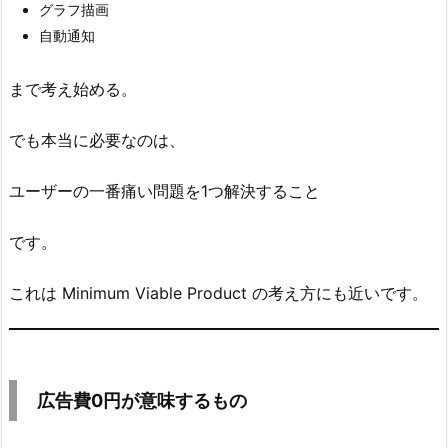
作
グラフ描画
ら
自動通知
な
い
まで考え始める。
6.
でも本当に必要なのは、
開
発
ユーザーの一番痛い問題を1つ解決すること
期
間
です。
2
か
これは Minimum Viable Product の考え方にも近いです。
月
で
も
勝
広告費0円が意味するもの
て
る