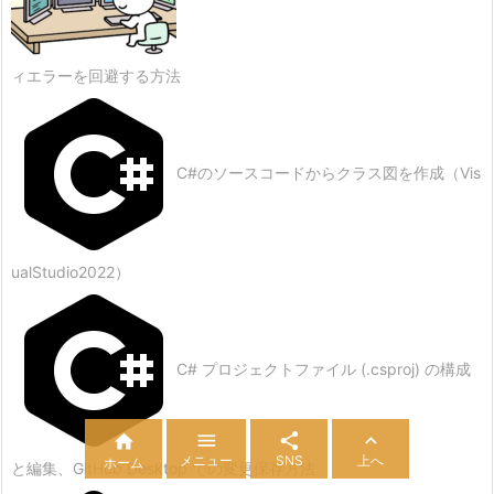
ィエラーを回避する方法
C#のソースコードからクラス図を作成（Vis
ualStudio2022）
C# プロジェクトファイル (.csproj) の構成




メニュー
SNS
上へ
ホーム
と編集、GitHub Desktop での変更保存方法