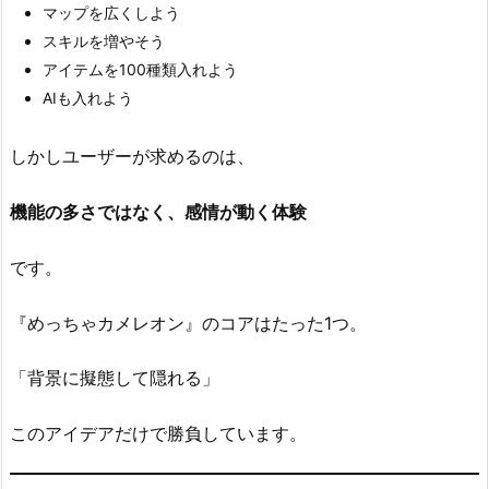
0
マップを広くしよう
円
スキルを増やそう
が
アイテムを100種類入れよう
意
AIも入れよう
味
す
しかしユーザーが求めるのは、
る
も
機能の多さではなく、感情が動く体験
の
です。
5.
技
『めっちゃカメレオン』のコアはたった1つ。
術
で
「背景に擬態して隠れる」
コ
ス
このアイデアだけで勝負しています。
ト
を