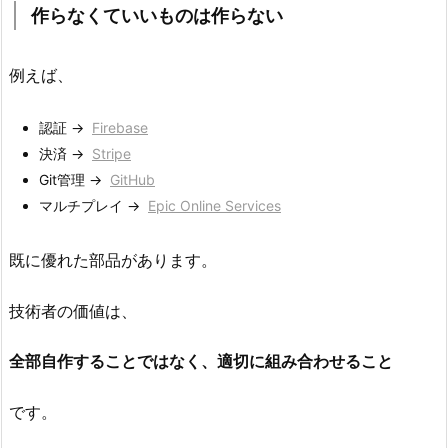
で
作らなくていいものは作らない
も
同
例えば、
じ
9.
認証 →
Firebase⁠
ま
決済 →
Stripe⁠
と
Git管理 →
GitHub⁠
め
マルチプレイ →
Epic Online Services⁠
既に優れた部品があります。
技術者の価値は、
全部自作することではなく、適切に組み合わせること
です。