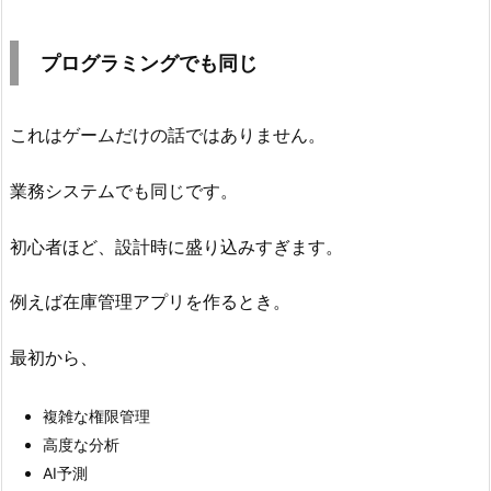
下
げ
プログラミングでも同じ
る
発
想
これはゲームだけの話ではありません。
5.
1.
業務システムでも同じです。
作
ら
初心者ほど、設計時に盛り込みすぎます。
な
く
例えば在庫管理アプリを作るとき。
て
い
最初から、
い
も
複雑な権限管理
の
高度な分析
は
AI予測