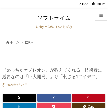

Feedly
RSS

ソフトライム

UnityとC#のおぼえがき
メニュ


ホーム
>

C#
サイド

前へ

次へ
『めっちゃカメレオン』が教えてくれる、技術者に

必要なのは「巨大開発」より「刺さる1アイデア」
検索

2026年6月26日
Copy