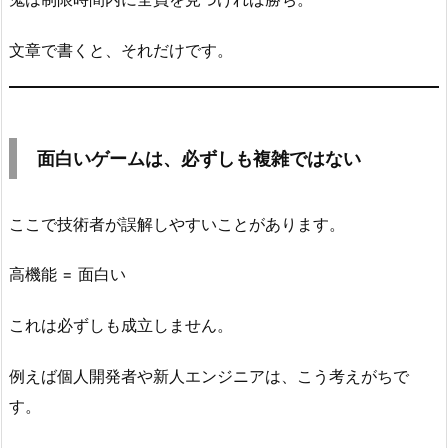
い
3.
文章で書くと、それだけです。
プ
ロ
グ
ラ
面白いゲームは、必ずしも複雑ではない
ミ
ン
グ
ここで技術者が誤解しやすいことがあります。
で
も
高機能 = 面白い
同
じ
これは必ずしも成立しません。
4.
例えば個人開発者や新人エンジニアは、こう考えがちで
広
す。
告
費