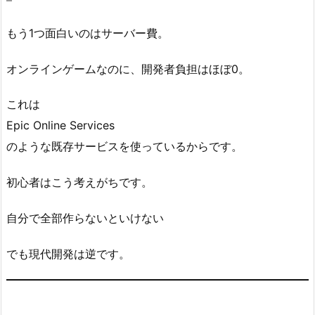
ビ
ス
もう1つ面白いのはサーバー費。
を
使
オンラインゲームなのに、開発者負担はほぼ0。
え
7.
これは
3.
Epic Online Services
3.
のような既存サービスを使っているからです。
完
璧
初心者はこう考えがちです。
を
待
自分で全部作らないといけない
つ
な
でも現代開発は逆です。
8.
教
育