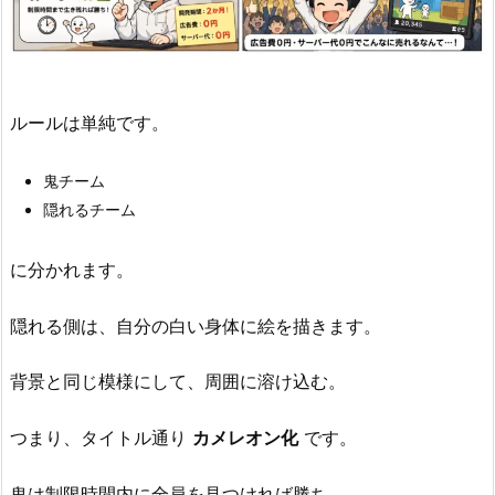
2.
面
白
い
ルールは単純です。
ゲ
ー
鬼チーム
ム
隠れるチーム
は、
必
に分かれます。
ず
し
隠れる側は、自分の白い身体に絵を描きます。
も
複
背景と同じ模様にして、周囲に溶け込む。
雑
で
つまり、タイトル通り
カメレオン化
です。
は
な
鬼は制限時間内に全員を見つければ勝ち。