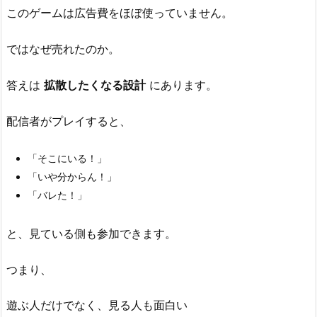
理
このゲームは広告費をほぼ使っていません。
由
7.
ではなぜ売れたのか。
技
術
答えは
拡散したくなる設計
にあります。
者
が
配信者がプレイすると、
学
ぶ
「そこにいる！」
べ
「いや分からん！」
き
「バレた！」
こ
と
と、見ている側も参加できます。
7.
1.
つまり、
1.
ア
遊ぶ人だけでなく、見る人も面白い