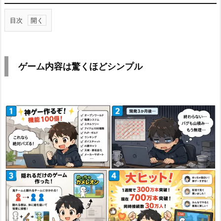
目次
1.
ゲ
ー
ゲーム内容は驚くほどシンプル
ム
内
容
は
驚
く
ほ
ど
シ
ン
プ
ル