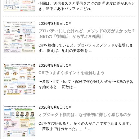
今回は、送信タスクと受信タスクの処理速度に差があると
き、途中にあるバッファにどれ ...
2026年8月9日
:
C#
プロパティにしたけれど、メソッドの方がよかった？
.NETの「後悔話」から学ぶAPI設計
C#を勉強していると、プロパティとメソッドが登場しま
す。 例えば、配列の要素数を ...
2026年8月8日
:
C#
C#でつまずくポイントを理解しよう
〜変数・if文・for文・配列で何が難しいのか〜 C#の学習
を始めると、 変数は ...
2026年8月8日
:
C#
オブジェクト指向は、なぜ最初に難しく感じるのか
C#を学び始めると、多くの人がここで立ち止まります。
「変数までは分かった。」「 ...