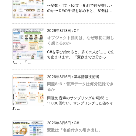
〜変数・if文・for文・配列で何が難しい
のか〜 C#の学習を始めると、 変数は ...
2026年8月8日
:
C#
オブジェクト指向は、なぜ最初に難し
く感じるのか
C#を学び始めると、多くの人がここで立
ち止まります。 「変数までは分かっ
た。」「 ...
2026年8月6日
:
基本情報技術者
問題8-6：音声データは何分記録でき
るか
問題文 音声のサンプリングを1秒間に
11,000回行い、サンプリングした値をそ
れ ...
2026年8月6日
:
C#
変数は「名前付きの引き出し」