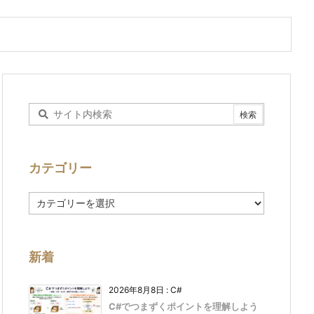
カテゴリー
カ
テ
ゴ
リ
ー
新着
2026年8月8日
:
C#
C#でつまずくポイントを理解しよう