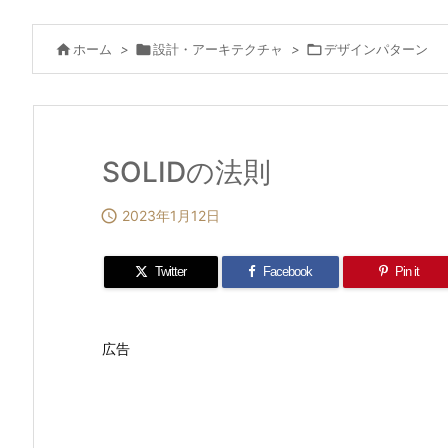

ホーム
>

設計・アーキテクチャ
>

デザインパターン
SOLIDの法則

2023年1月12日
Twitter
Facebook
Pin it
広告