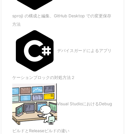
sproj) の構成と編集、GitHub Desktop での変更保存
方法
デバイスガードによるアプリ
ケーションブロックの対処方法２
Visual StudioにおけるDebug
ビルドとReleaseビルドの違い