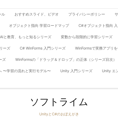
ール
おすすめスライド、ビデオ
プライバシーポリシー
オブジェクト指向 学習ロードマップ
C#オブジェクト指向 
AIと教育、もっと知るシリーズ
変数から段階的に学習シリーズ
シリーズ
C# WinForms 入門シリーズ
WinFormsで実務アプ
ーズ
WinFormsの「ドラッグ＆ドロップ」の正体（シリーズ目次）
yへ 〜学習の流れと実行モデル〜
Unity 入門シリーズ
Unity
ソフトライム
UnityとC#のおぼえがき