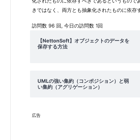
化されたものに依存すべきであるというもので
イ
きではなく、両方とも抽象化されたものに依存
ン
タ
訪問数 96 回, 今日の訪問数 1回
ー
フ
【NettonSoft】オブジェクトのデータを
ェ
保存する方法
ー
ス
分
離
UMLの強い集約（コンポジション）と弱
の
い集約（アグリゲーション）
原
則
（I
広告
S
P）
5.