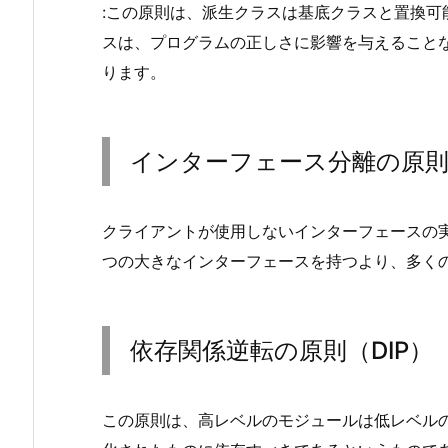
（O
:この原則は、派生クラスは基底クラスと置換
C
スは、プログラムの正しさに影響を与えること
P）
ります。
3.
リ
ス
インターフェース分離の原則（
コ
フ
の
クライアントが使用しないインターフェースの
置
つの大きなインターフェースを持つより、多く
換
原
則
依存関係逆転の原則（DIP）
(L
S
P)
この原則は、高レベルのモジュールは低レベル
4.