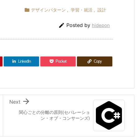

デザインパターン
,
学習・就活
,
設計

Posted by
hidepon
LinkedIn
Pocket
Copy

Next
関心ごとの分離の原則(セパレーショ
ン・オブ・コンサーンズ)