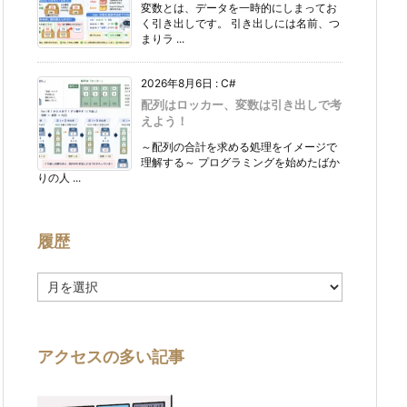
変数とは、データを一時的にしまってお
く引き出しです。 引き出しには名前、つ
まりラ ...
2026年8月6日
:
C#
配列はロッカー、変数は引き出しで考
えよう！
～配列の合計を求める処理をイメージで
理解する～ プログラミングを始めたばか
りの人 ...
履歴
履
歴
アクセスの多い記事