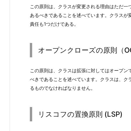
原
この原則は、クラスが変更される理由はただ一
則
あるべきであることを述べています。クラスが
（S
責任も1つだけである。
R
P）
2.
オープンクローズの原則（O
オ
ー
プ
この原則は、クラスは拡張に対してはオープン
ン
べきであることを述べています。クラスは、ク
ク
るものでなければなりません。
ロ
ー
ズ
の
リスコフの置換原則 (LSP)
原
則