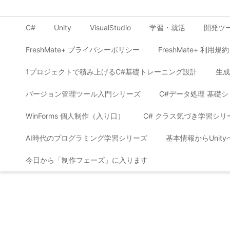
C#
Unity
VisualStudio
学習・就活
開発ツ
FreshMate+ プライバシーポリシー
FreshMate+ 利用規約
1プロジェクトで積み上げるC#基礎トレーニング設計
生成
バージョン管理ツール入門シリーズ
C#データ処理 基礎
WinForms 個人制作（入り口）
C# クラス気づき学習シリ
AI時代のプログラミング学習シリーズ
基本情報からUnit
今日から「制作フェーズ」に入ります