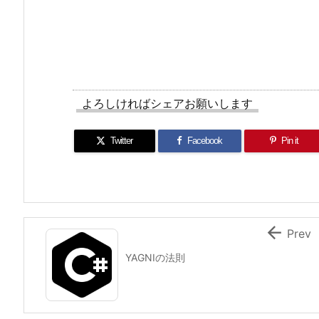
依
存
関
係
逆
転
よろしければシェアお願いします
の
原
Twitter
Facebook
Pin it
則
（D
I
P）

Prev
YAGNIの法則