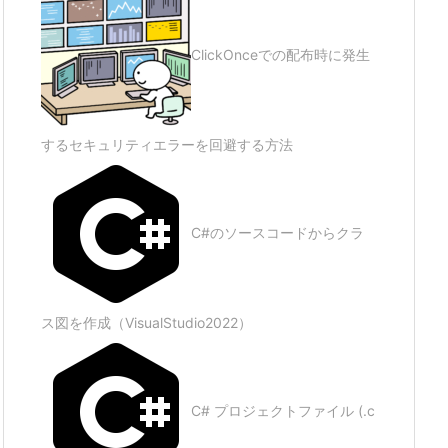
ClickOnceでの配布時に発生
するセキュリティエラーを回避する方法
C#のソースコードからクラ
ス図を作成（VisualStudio2022）
C# プロジェクトファイル (.c