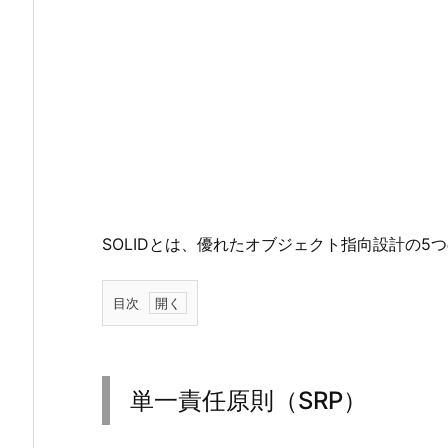
SOLIDとは、優れたオブジェクト指向設計の5
目次
1.
単
一
単一責任原則（SRP）
責
任