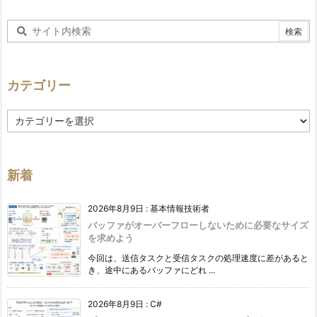
カテゴリー
カ
テ
ゴ
リ
ー
新着
2026年8月9日
:
基本情報技術者
バッファがオーバーフローしないために必要なサイズ
を求めよう
今回は、送信タスクと受信タスクの処理速度に差があると
き、途中にあるバッファにどれ ...
2026年8月9日
:
C#