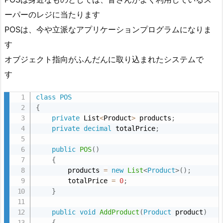
ーパーのレジに当たります
POSは、今や立派なアプリケーションプログラムになりま
す
オブジェクト指向がふんだんに取り込まれたシステムで
す
class
POS
{
private
 List
<
Product
>
 products
;
private
decimal
 totalPrice
;
public
POS
(
)
{
        products 
=
new
List
<
Product
>
(
)
;
        totalPrice 
=
0
;
}
public
void
AddProduct
(
Product
 product
)
{