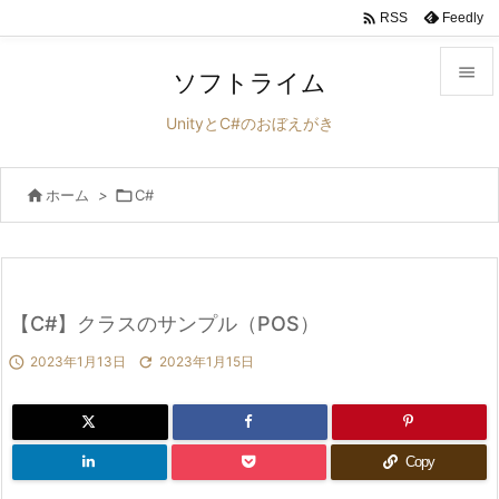

Feedly
RSS

ソフトライム

UnityとC#のおぼえがき
メニュ


ホーム
>

C#
サイド

前へ

次へ
【C#】クラスのサンプル（POS）


2023年1月13日

2023年1月15日
検索
Copy