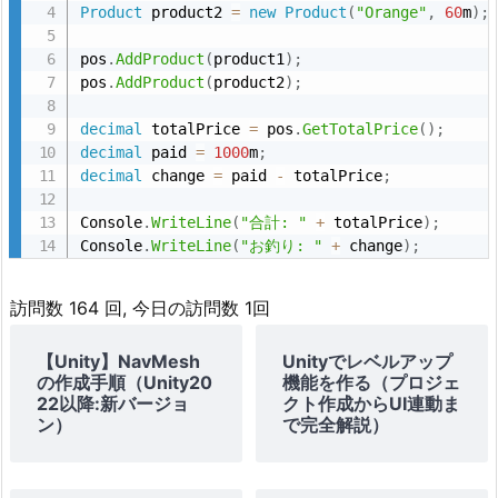
Product
 product2 
=
new
Product
(
"Orange"
,
60
m
)
;
pos
.
AddProduct
(
product1
)
;
pos
.
AddProduct
(
product2
)
;
decimal
 totalPrice 
=
 pos
.
GetTotalPrice
(
)
;
decimal
 paid 
=
1000
m
;
decimal
 change 
=
 paid 
-
 totalPrice
;
Console
.
WriteLine
(
"合計: "
+
 totalPrice
)
;
Console
.
WriteLine
(
"お釣り: "
+
 change
)
;
訪問数 164 回, 今日の訪問数 1回
【Unity】NavMesh
Unityでレベルアップ
の作成手順（Unity20
機能を作る（プロジェ
22以降:新バージョ
クト作成からUI連動ま
ン）
で完全解説）