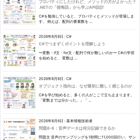
プロパティにしたけれど、メソッドの方がよかった？
.NETの「後悔話」から学ぶAPI設計
C#を勉強していると、プロパティとメソッドが登場しま
す。 例えば、配列の要素数を ...
2026年8月8日
:
C#
C#でつまずくポイントを理解しよう
〜変数・if文・for文・配列で何が難しいのか〜 C#の学習
を始めると、 変数は ...
2026年8月8日
:
C#
オブジェクト指向は、なぜ最初に難しく感じるのか
C#を学び始めると、多くの人がここで立ち止まります。
「変数までは分かった。」「 ...
2026年8月6日
:
基本情報技術者
問題8-6：音声データは何分記録できるか
問題文 音声のサンプリングを1秒間に11,000回行い、サン