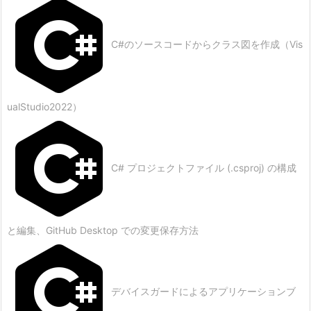
C#のソースコードからクラス図を作成（Vis
ualStudio2022）
C# プロジェクトファイル (.csproj) の構成
と編集、GitHub Desktop での変更保存方法
デバイスガードによるアプリケーションブ