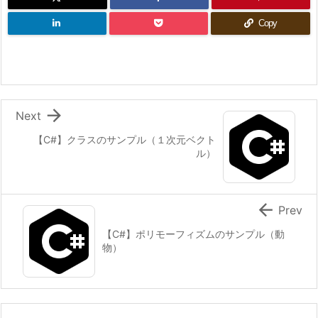
Copy

Next
【C#】クラスのサンプル（１次元ベクト
ル）

Prev
【C#】ポリモーフィズムのサンプル（動
物）