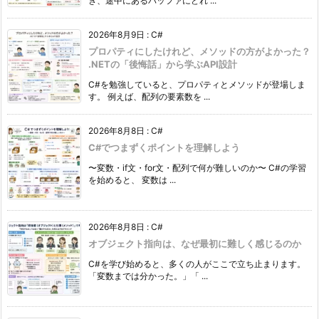
き、途中にあるバッファにどれ ...
2026年8月9日
:
C#
プロパティにしたけれど、メソッドの方がよかった？
.NETの「後悔話」から学ぶAPI設計
C#を勉強していると、プロパティとメソッドが登場しま
す。 例えば、配列の要素数を ...
2026年8月8日
:
C#
C#でつまずくポイントを理解しよう
〜変数・if文・for文・配列で何が難しいのか〜 C#の学習
を始めると、 変数は ...
2026年8月8日
:
C#
オブジェクト指向は、なぜ最初に難しく感じるのか
C#を学び始めると、多くの人がここで立ち止まります。
「変数までは分かった。」「 ...