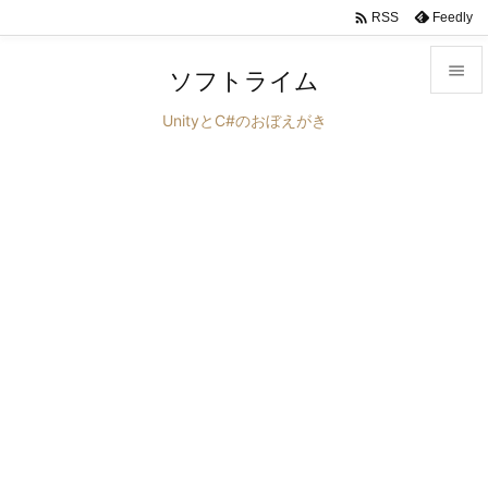

Feedly
RSS

ソフトライム

UnityとC#のおぼえがき
メニュ

サイド

前へ

次へ

検索