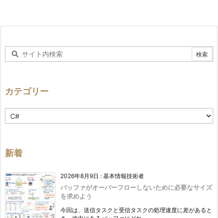
カテゴリー
カ
テ
ゴ
リ
ー
新着
2026年8月9日
:
基本情報技術者
バッファがオーバーフローしないために必要なサイズ
を求めよう
今回は、送信タスクと受信タスクの処理速度に差があると