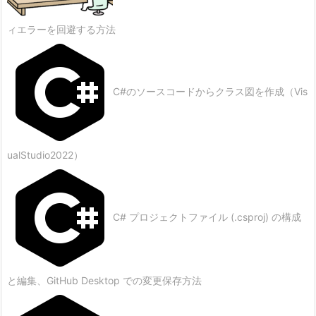
ィエラーを回避する方法
C#のソースコードからクラス図を作成（Vis
ualStudio2022）
C# プロジェクトファイル (.csproj) の構成
と編集、GitHub Desktop での変更保存方法