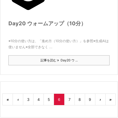
Day20 ウォームアップ（10分）
※10分の使い方は、「進め方（10分の使い方）」を参照※生成AIは
使いません※全部できなく ...
記事を読む
Day20 ウ ...
«
‹
3
4
5
6
7
8
9
›
»