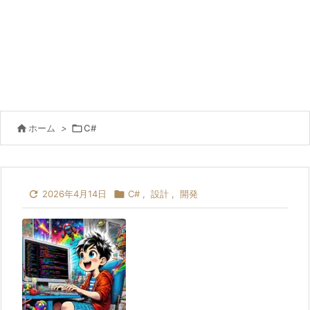

ホーム
>

C#

2026年4月14日

C#
,
設計
,
開発