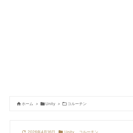

ホーム
>

Unity
>

コルーチン

2026年4月16日

Unity
,
コルーチン