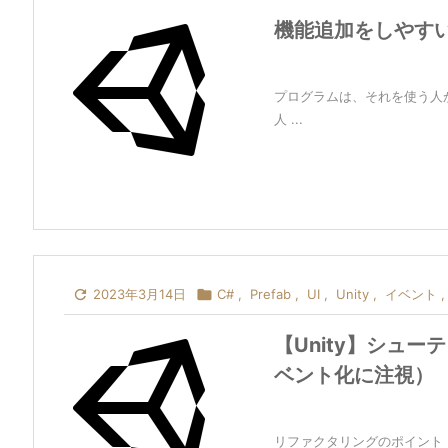
機能追加をしやす
プログラムは、それを使う人
人 ...

2023年3月14日

C#
,
Prefab
,
UI
,
Unity
,
イベント
,
【Unity】シュ
ベント化に注視）
リファクタリングのポイント