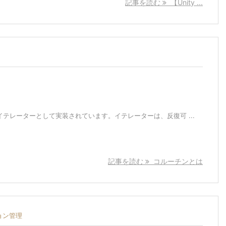
記事を読む
【Unity ...
のイテレーターとして実装されています。イテレーターは、反復可 ...
記事を読む
コルーチンとは
ョン管理