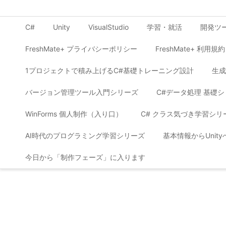
C#
Unity
VisualStudio
学習・就活
開発ツ
FreshMate+ プライバシーポリシー
FreshMate+ 利用規約
1プロジェクトで積み上げるC#基礎トレーニング設計
生成
バージョン管理ツール入門シリーズ
C#データ処理 基礎
WinForms 個人制作（入り口）
C# クラス気づき学習シリ
AI時代のプログラミング学習シリーズ
基本情報からUnit
今日から「制作フェーズ」に入ります