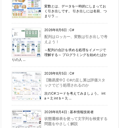
変数とは、データを一時的にしまってお
く引き出しです。 引き出しには名前、つ
まりラ ...
2026年8月6日
:
C#
配列はロッカー、変数は引き出しで考
えよう！
～配列の合計を求める処理をイメージで
理解する～ プログラミングを始めたばか
りの人 ...
2026年8月5日
:
C#
【難易度中】C#の足し算は評価スタ
ックでどう処理されるのか
次のC#コードを考えてみましょう。 int
a = 2; int b = 3; ...
2026年8月4日
:
基本情報技術者
状態遷移表を使って文字列を検査する
問題をやさしく解説