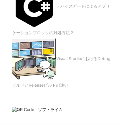
デバイスガードによるアプリ
ケーションブロックの対処方法２
Visual StudioにおけるDebug
ビルドとReleaseビルドの違い