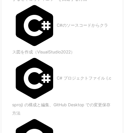
C#のソースコードからクラ
ス図を作成（VisualStudio2022）
C# プロジェクトファイル (.c
sproj) の構成と編集、GitHub Desktop での変更保存
方法