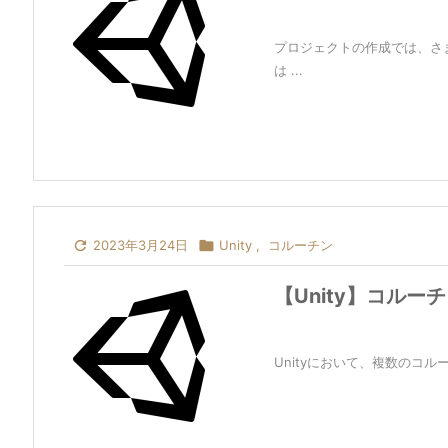
プロジェクトの作成では、さ
は ...

2023年3月24日

Unity
,
コルーチン
【Unity】コル
Unityにおいて、複数のコル