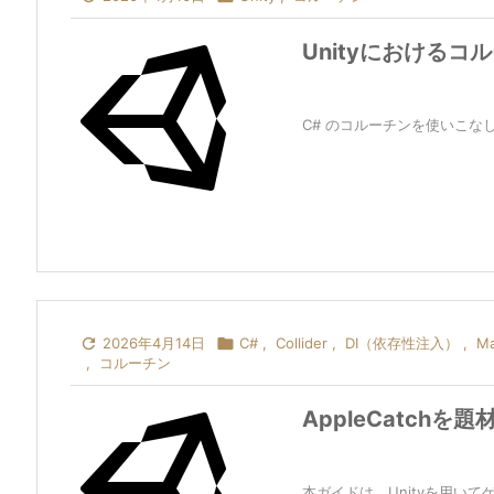
Unityにおけるコ
C# のコルーチンを使いこなして

2026年4月14日

C#
,
Collider
,
DI（依存性注入）
,
Ma
,
コルーチン
AppleCatchを
本ガイドは、Unityを用い