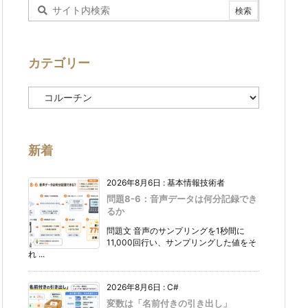
カテゴリー
カ
テ
ゴ
リ
ー
新着
2026年8月6日
:
基本情報技術者
問題8-6：音声データは何分記録でき
るか
問題文 音声のサンプリングを1秒間に
11,000回行い、サンプリングした値をそ
れ ...
2026年8月6日
:
C#
変数は「名前付きの引き出し」