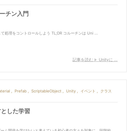
ルーチン入門
処理をコントロールしよう TL;DR コルーチンは Uni ...
記事を読む
Unityに ...
terial
,
Prefab
,
ScriptableObject
,
Unity
,
イベント
,
クラス
題材とした学習
てゲーム開発を学びたいと考えている初心者の方々を対象に、段階的 ...