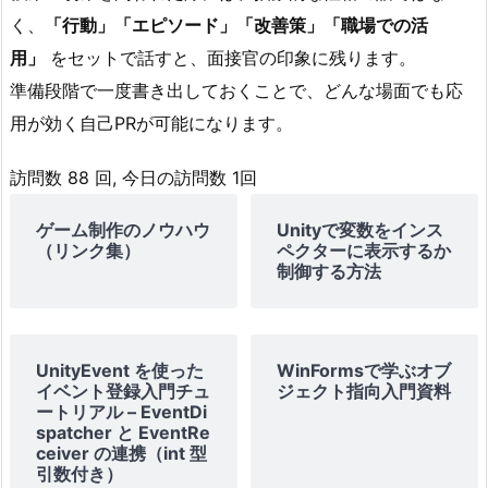
ン
く、
「行動」「エピソード」「改善策」「職場での活
ト
用」
をセットで話すと、面接官の印象に残ります。
の
例
準備段階で一度書き出しておくことで、どんな場面でも応
5.
用が効く自己PRが可能になります。
5.
訪問数 88 回, 今日の訪問数 1回
避
け
ゲーム制作のノウハウ
Unityで変数をインス
る
（リンク集）
ペクターに表示するか
べ
制御する方法
き
N
G
UnityEvent を使った
WinFormsで学ぶオブ
例
イベント登録入門チュ
ジェクト指向入門資料
6.
ートリアル – EventDi
spatcher と EventRe
6.
ceiver の連携（int 型
面
引数付き）