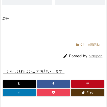
接
官
が
広告
見
て
い
る
ポ

C#
,
就職活動
イ

Posted by
hidepon
ン
ト
7.
よろしければシェアお願いします
7.
ま
と
Copy
め