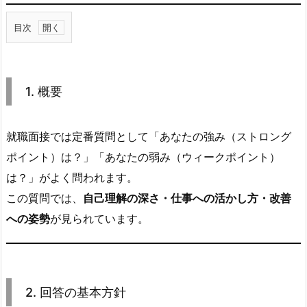
目次
1.
1.
概
1. 概要
要
2.
就職面接では定番質問として「あなたの強み（ストロング
2.
回
ポイント）は？」「あなたの弱み（ウィークポイント）
答
は？」がよく問われます。
の
この質問では、
自己理解の深さ・仕事への活かし方・改善
基
への姿勢
が見られています。
本
方
針
2.
2. 回答の基本方針
1.