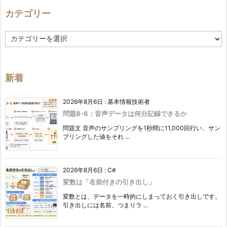
カテゴリー
カ
テ
ゴ
リ
ー
新着
2026年8月6日
:
基本情報技術者
問題8-6：音声データは何分記録できるか
問題文 音声のサンプリングを1秒間に11,000回行い、サン
プリングした値をそれ ...
2026年8月6日
:
C#
変数は「名前付きの引き出し」
変数とは、データを一時的にしまっておく引き出しです。
引き出しには名前、つまりラ ...