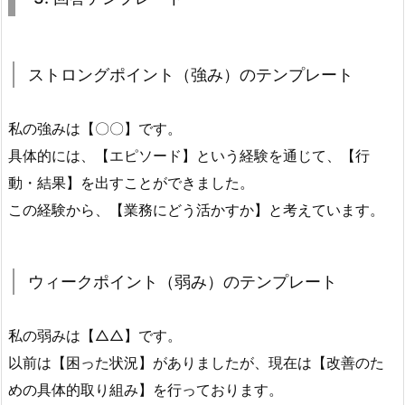
ウ
ィ
ー
ストロングポイント（強み）のテンプレート
ク
ポ
私の強みは【〇〇】です。
イ
ン
具体的には、【エピソード】という経験を通じて、【行
ト
動・結果】を出すことができました。
（弱
この経験から、【業務にどう活かすか】と考えています。
み）
3.
3.
ウィークポイント（弱み）のテンプレート
回
答
私の弱みは【△△】です。
テ
以前は【困った状況】がありましたが、現在は【改善のた
ン
めの具体的取り組み】を行っております。
プ