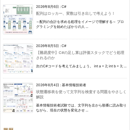
2026年8月6日
:
C#
配列はロッカー、変数は引き出しで考えよう！
～配列の合計を求める処理をイメージで理解する～ プロ
グラミングを始めたばかりの人 ...
2026年8月5日
:
C#
【難易度中】C#の足し算は評価スタックでどう処理
されるのか
次のC#コードを考えてみましょう。 int a = 2; int b = 3; ...
2026年8月4日
:
基本情報技術者
状態遷移表を使って文字列を検査する問題をやさしく
解説
基本情報技術者試験では、文字列を左から順番に読み取り
ながら、現在の状態を変化させ ...