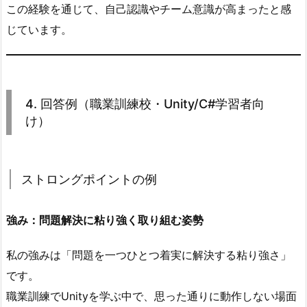
この経験を通じて、自己認識やチーム意識が高まったと感
レ
ー
じています。
ト
3.
1.
ス
4. 回答例（職業訓練校・Unity/C#学習者向
ト
け）
ロ
ン
グ
ストロングポイントの例
ポ
イ
強み：問題解決に粘り強く取り組む姿勢
ン
ト
私の強みは「問題を一つひとつ着実に解決する粘り強さ」
（強
です。
み）
職業訓練でUnityを学ぶ中で、思った通りに動作しない場面
の