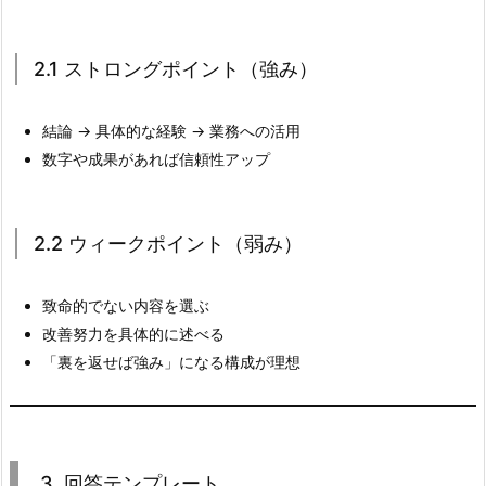
2.
1
2.1 ストロングポイント（強み）
ス
ト
ロ
結論 → 具体的な経験 → 業務への活用
ン
数字や成果があれば信頼性アップ
グ
ポ
イ
2.2 ウィークポイント（弱み）
ン
ト
致命的でない内容を選ぶ
（強
改善努力を具体的に述べる
み）
「裏を返せば強み」になる構成が理想
2.
2.
2.
2
3. 回答テンプレート