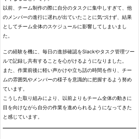
み）
以前、チーム制作の際に自分のタスクに集中しすぎて、他
の
のメンバーの進行に遅れが出ていたことに気づけず、結果
テ
としてチーム全体のスケジュールに影響してしまいまし
ン
プ
た。
レ
ー
この経験を機に、毎日の進捗確認をSlackやタスク管理ツー
ト
ルで記録し共有することを心がけるようになりました。
4.
また、作業前後に軽い声かけや立ち話の時間を作り、チー
4.
ムの雰囲気やメンバーの様子を意識的に把握するよう努め
回
ています。
答
こうした取り組みにより、以前よりもチーム全体の動きに
例
目を向けながら自分の作業を進められるようになってきた
（職
と感じています。
業
訓
練