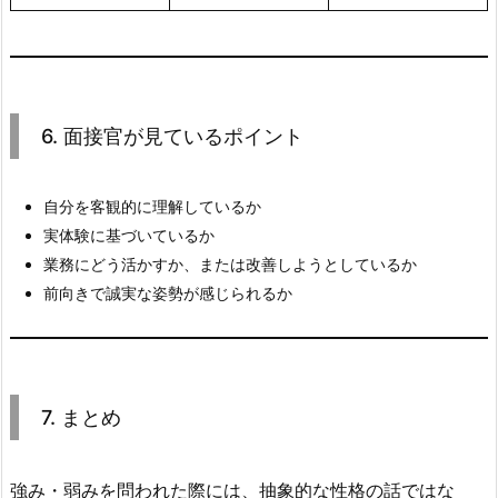
ロ
ン
グ
ポ
イ
6. 面接官が見ているポイント
ン
ト
の
自分を客観的に理解しているか
例
実体験に基づいているか
業務にどう活かすか、または改善しようとしているか
4.
前向きで誠実な姿勢が感じられるか
2.
ウ
ィ
ー
ク
7. まとめ
ポ
イ
強み・弱みを問われた際には、抽象的な性格の話ではな