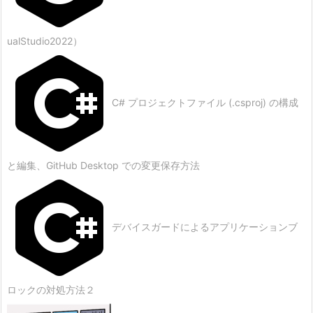
ualStudio2022）
C# プロジェクトファイル (.csproj) の構成
と編集、GitHub Desktop での変更保存方法
デバイスガードによるアプリケーションブ
ロックの対処方法２