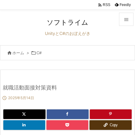

Feedly
RSS

ソフトライム

UnityとC#のおぼえがき
メニュ


ホーム
>

C#
サイド

前へ

次へ
就職活動面接対策資料


2025年5月14日
検索
Copy