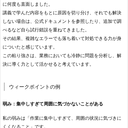
テ
に何度も直面しました。
ン
講義で学んだ内容をもとに原因を切り分け、それでも解決
プ
しない場合は、公式ドキュメントを参照したり、追加で調
レ
べるなど自ら試行錯誤を重ねてきました。
ー
その結果、複雑なエラーでも落ち着いて対処できる力が身
ト
についたと感じています。
3.
この粘り強さは、業務においても冷静に問題を分析し、解
2.
ウ
決に導く力として活かせると考えています。
ィ
ー
ク
ウィークポイントの例
ポ
イ
弱み：集中しすぎて周囲に気づかないことがある
ン
ト
私の弱みは「作業に集中しすぎて、周囲の状況に気づきに
（弱
くくなること」です。