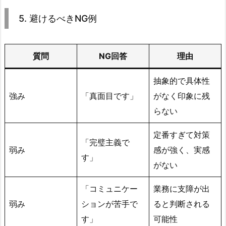
校・
U
5. 避けるべきNG例
n
i
質問
NG回答
理由
t
y/
抽象的で具体性
C
#
強み
「真面目です」
がなく印象に残
学
らない
習
定番すぎて対策
者
「完璧主義で
向
弱み
感が強く、実感
す」
け）
がない
4.
1.
「コミュニケー
業務に支障が出
ス
弱み
ションが苦手で
ると判断される
ト
す」
可能性