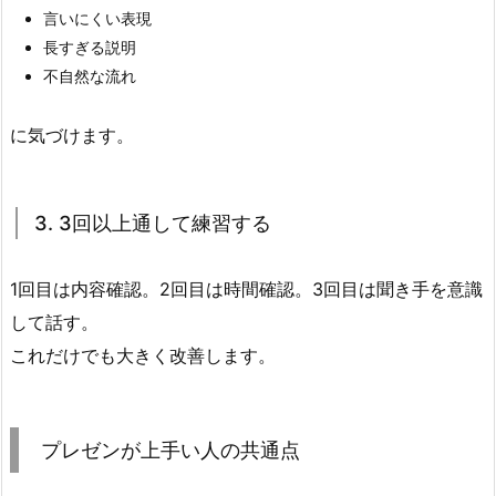
む
言いにくい表現
5.
長すぎる説明
3.
不自然な流れ
3.
3
に気づけます。
回
以
上
3. 3回以上通して練習する
通
し
1回目は内容確認。2回目は時間確認。3回目は聞き手を意識
て
して話す。
練
これだけでも大きく改善します。
習
す
る
プレゼンが上手い人の共通点
6.
プ