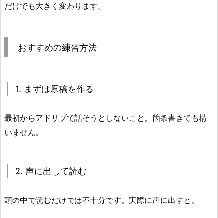
ま
だけでも大きく変わります。
ず
は
原
おすすめの練習方法
稿
を
作
1. まずは原稿を作る
る
5.
最初からアドリブで話そうとしないこと。箇条書きでも構
2.
いません。
2.
声
に
2. 声に出して読む
出
し
て
頭の中で読むだけでは不十分です。実際に声に出すと、
読