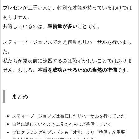
レ
プレゼンが上手い人は、特別な才能を持っているわけでは
ゼ
ありません。
ン
共通しているのは、
準備量が多いこと
です。
が
上
スティーブ・ジョブズでさえ何度もリハーサルを行いまし
手
た。
い
私たちが発表前に練習するのは恥ずかしいことではありま
人
の
せん。むしろ、
本番を成功させるための当然の準備
です。
共
通
点
まとめ
7.
ま
スティーブ・ジョブズは徹底したリハーサルを行っていた
と
自然に話しているように見える人ほど準備している
め
プログラミングもプレゼンも「才能」より「準備」が重要