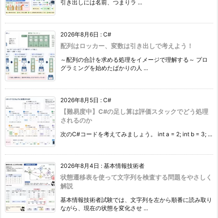
引き出しには名前、つまりラ ...
2026年8月6日
:
C#
配列はロッカー、変数は引き出しで考えよう！
～配列の合計を求める処理をイメージで理解する～ プロ
グラミングを始めたばかりの人 ...
2026年8月5日
:
C#
【難易度中】C#の足し算は評価スタックでどう処理
されるのか
次のC#コードを考えてみましょう。 int a = 2; int b = 3; ...
2026年8月4日
:
基本情報技術者
状態遷移表を使って文字列を検査する問題をやさしく
解説
基本情報技術者試験では、文字列を左から順番に読み取り
ながら、現在の状態を変化させ ...