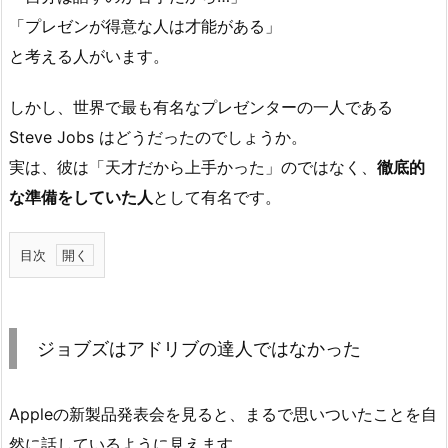
「プレゼンが得意な人は才能がある」
と考える人がいます。
しかし、世界で最も有名なプレゼンターの一人である
Steve Jobs はどうだったのでしょうか。
実は、彼は「天才だから上手かった」のではなく、
徹底的
な準備をしていた人
として有名です。
目次
1.
ジ
ョ
ジョブズはアドリブの達人ではなかった
ブ
ズ
は
Appleの新製品発表会を見ると、まるで思いついたことを自
ア
然に話しているように見えます。