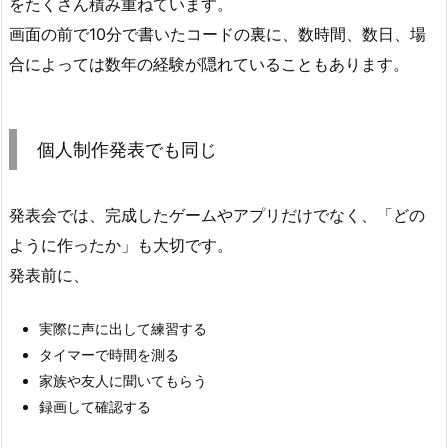
をたくさん積み重ねています。
で
画面の前で10分で書いたコードの裏に、数時間、数日、場
も
同
合によっては数年の経験が隠れていることもあります。
じ
5.
お
個人制作発表でも同じ
す
す
発表会では、完成したゲームやアプリだけでなく、「どの
め
ように作ったか」も大切です。
の
発表前に、
練
習
方
実際に声に出して練習する
法
タイマーで時間を測る
5.
家族や友人に聞いてもらう
1.
録画して確認する
1.