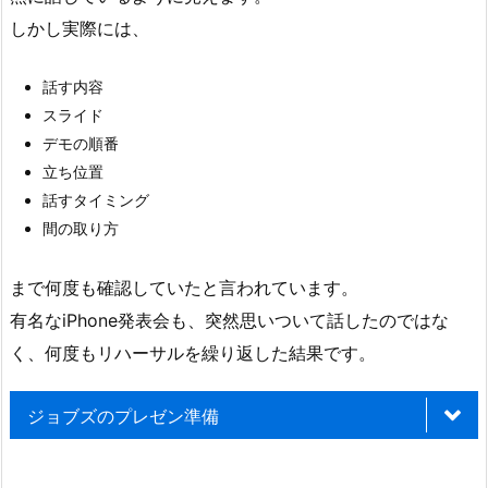
ド
しかし実際には、
リ
ブ
話す内容
の
スライド
達
デモの順番
人
立ち位置
で
話すタイミング
は
間の取り方
な
か
まで何度も確認していたと言われています。
っ
有名なiPhone発表会も、突然思いついて話したのではな
た
く、何度もリハーサルを繰り返した結果です。
2.
「自
ジョブズのプレゼン準備
然
に
見