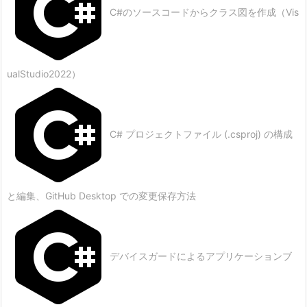
C#のソースコードからクラス図を作成（Vis
ualStudio2022）
C# プロジェクトファイル (.csproj) の構成
と編集、GitHub Desktop での変更保存方法
デバイスガードによるアプリケーションブ