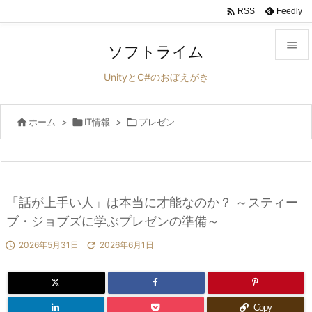

Feedly
RSS

ソフトライム

UnityとC#のおぼえがき
メニュ


ホーム
>

IT情報
>

プレゼン
サイド

前へ

次へ
「話が上手い人」は本当に才能なのか？ ～スティー

ブ・ジョブズに学ぶプレゼンの準備～
検索

2026年5月31日

2026年6月1日
Copy