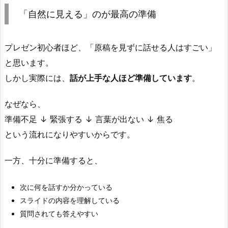
え
「自然に見える」のが最高の準備
る」
構想から準備期間：
の
プレゼン初心者ほど、「原稿を見ずに話せる人はすごい」
が
最大2年間
最
費やした時間：
と思います。
高
数百時間
しかし実際には、
話が上手な人ほど準備しています
。
の
準
なぜなら、
備
準備不足 ↓ 緊張する ↓ 言葉が出ない ↓ 焦る
3.
という流れになりやすいからです。
リハーサル期間：
数週間前
プ
拘束日数：
丸2日間〜
ロ
一方、十分に準備すると、
長ければ6日間
グ
ラ
次に何を話すか分かっている
1回あたりの時間：
数時間
ミ
スライドの内容を理解している
ン
質問されても答えやすい
グ