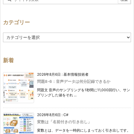
カテゴリー
カ
テ
ゴ
リ
ー
新着
2026年8月6日
:
基本情報技術者
問題8-6：音声データは何分記録できるか
問題文 音声のサンプリングを1秒間に11,000回行い、サン
プリングした値をそれ ...
2026年8月6日
:
C#
変数は「名前付きの引き出し」
変数とは、データを一時的にしまっておく引き出しです。