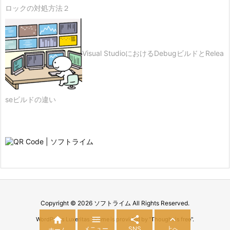
ロックの対処方法２
Visual StudioにおけるDebugビルドとRelea
seビルドの違い
Copyright ©
2026
ソフトライム
All Rights Reserved.




WordPress Luxeritas Theme is provided by "
Thought is free
".
メニュー
SNS
上へ
ホーム