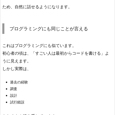
に
ため、自然に話せるようになります。
も
同
本番と全く同じ衣装（お馴染みの黒のタート
じ
ルネックにジーンズ）を着用
プログラミングにも同じことが言える
こ
と
が
これはプログラミングにも似ています。
言
初心者の頃は、「すごい人は最初からコードを書ける」よ
え
うに見えます。
る
しかし実際は、
4.
個
過去の経験
人
調査
制
設計
作
試行錯誤
発
表